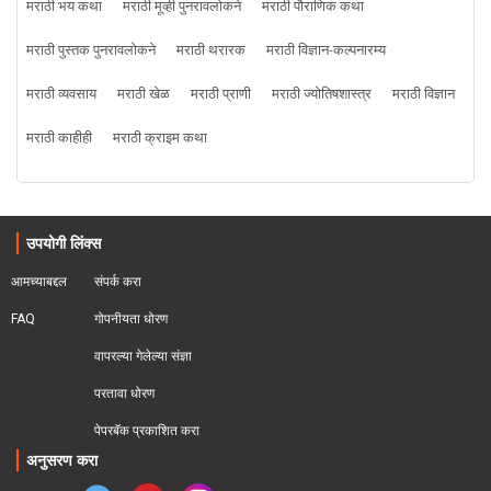
मराठी भय कथा
मराठी मूव्ही पुनरावलोकने
मराठी पौराणिक कथा
मराठी पुस्तक पुनरावलोकने
मराठी थरारक
मराठी विज्ञान-कल्पनारम्य
मराठी व्यवसाय
मराठी खेळ
मराठी प्राणी
मराठी ज्योतिषशास्त्र
मराठी विज्ञान
मराठी काहीही
मराठी क्राइम कथा
उपयोगी लिंक्स
आमच्याबद्दल
संपर्क करा
FAQ
गोपनीयता धोरण
वापरल्या गेलेल्या संज्ञा
परतावा धोरण 
पेपरबॅक प्रकाशित करा
अनुसरण करा