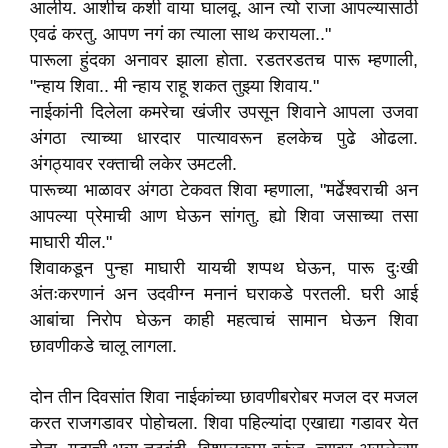
आलीय. आशीच कशी वाया घालवू. आन त्यो राजा आपल्यासाठी
एवढं करतु. आपण नगं का त्याला साथ करायला.."
पारूला हुंदका अनावर झाला होता. रडतरडतच पारू म्हणाली,
"न्हाय शिवा.. मी न्हाय राहू शकत तुझ्या शिवाय."
नाईकांनी दिलेला कमरेचा खंजीर उपसून शिवाने आपला उजवा
अंगठा त्याच्या धारदार पात्यावरून हलकेच पुढे ओढला.
अंगठ्यावर रक्ताची लकेर उमटली.
पारूच्या भाळावर अंगठा टेकवत शिवा म्हणाला, "मर्ढेश्वराची अन
आपल्या प्रेमाची आण घेऊन सांगतु. ह्यो शिवा जसाच्या तसा
माघारी यील."
शिवाकडून पुन्हा माघारी यायची शप्पथ घेऊन, पारू दुःखी
अंतःकरणानं अन उदवीग्न मनानं घराकडे परतली. घरी आई
आबांचा निरोप घेऊन काही महत्वाचं सामान घेऊन शिवा
छावणीकडे चालू लागला.
दोन तीन दिवसांत शिवा नाईकांच्या छावणीबरोबर मजल दर मजल
करत राजगडावर पोहोचला. शिवा पहिल्यांदा एखाद्या गडावर येत