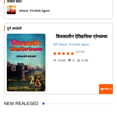
लेखक बद्दल
फॉलो करा
Ishwar Trimbak Agam
पूर्ण कादंबरी
शिवकालीन ऐतिहासिक प्रेमकथा
द्वारा Ishwar Trimbak Agam
(38.8k)
126.8k
12
52.9k
एकूण भाग : 8
NEW REALESED