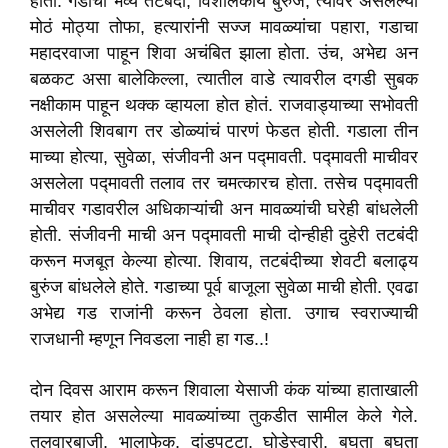
होता. गडाची भव्य तटबंदी, विशालकाय बुरुंज, त्यावर असलेल्या
मोठं मोठ्या तोफा, हत्यारांनी सज्ज मावळ्यांचा पहारा, गडाचा
महादरवाजा पाहून शिवा अचंबित झाला होता. उंच, अभेद्य अन
बळकट असा बालेकिल्ला, त्यातील वाडे त्यावरील दगडी सुबक
नक्षीकाम पाहून थक्क व्हायला होत होतं. राजवाड्याच्या सभोवती
असलेली शिवबाग तर डोळ्यांचं पारणं फेडत होती. गडाला तीन
माच्या होत्या, सुवेळा, संजीवनी अन पद्मावती. पद्मावती माचीवर
असलेला पद्मावती तलाव तर चमत्कारच होता. तसेच पद्मावती
माचीवर गडावरील अधिकाऱ्यांची अन मावळ्यांची घरेही बांधलेली
होती. संजीवनी माची अन पद्मावती माची दोन्हीही दुहेरी तटबंदी
करून मजबूत केल्या होत्या. शिवाय, तटबंदीच्या शेवटी बलाढ्य
बुरुंज बांधलेले होते. गडाच्या पूर्व बाजूला सुवेळा माची होती. एवढा
अभेद्य गड राजांनी करून ठेवला होता. उगाच स्वराज्याची
राजधानी म्हणून निवडला नाही हा गड..!
दोन दिवस आराम करून शिवाला येसाजी कंक यांच्या हाताखाली
तयार होत असलेल्या मावळ्यांच्या तुकडीत सामील केले गेले.
तलवारबाजी, भालाफेक, दांडपट्टा, घोडेस्वारी, बघता बघता