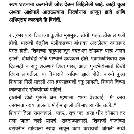
सत्य घटनांना कल्पनेची जोड देऊन लिहिलेली आहे. काही चुका
अथवा आक्षेपार्ह आढळल्यास निदर्शनास आणून द्यावे आणि
अभिप्राय कळवावे हि विनंती.
रात्रभर पारू शिवाच्या कुशीत मुसमुसत होती. पहाट होऊ लागली
होती. पारूची मैत्रीण पलीकडच्या बांधावर असलेल्या दगडावर
पेंगत होती. शिवाच्या बाहुपाशातून स्वतःला सोडवत पारू अलग
झाली. दोघांचेही डोळे पाण्यानं डबडबले होते. एकमेकांशिवाय एक
दिवसही न राहू शकणारे शिवा पारू, आता पुनःभेटीसाठी किती
दिवस लागतील, या विचाराने व्यतिथ झाले होते. पारुने पुन्हा
शिवाला मिठी मारली अन हमसाहमशी रडू लागली. शिवाने तिच्या
काळ्याभोर डोळ्यांमध्ये पाहिलं.
हातांनी डोळे पुसले अन म्हणाला, "अगं वेडाबाई.. मी काय
कायमचा न्हाय चाललो. मोहीम झाली की माघारा यीलचकी.."
शिवाने तिला समजावलं, "पारू.. तूच जर असा धीर सोडला तर
मला जाता न्हाई यायचं. सवराज्यासाठी, शिवाजी राजांच्या
बरोबरीनं खांद्याला खांदा लावून काम करायची चांगली संधी