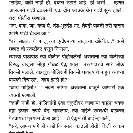
"साहेब, चाबी नाही हो. ढकल स्टार्ट आहे. ही अशी..." म्हणत
चालकाने गाडी ढकलली. एक दोन आचके घेत गाडी सुरू झाली.
तसा पोलीस म्हणाला,
"जा. बाबा, जा. कर्ज घे. दंड-भुरदंड भर. तेवढी पावती तरी दाखव
आणि गाडी घेऊन जा."
"बरे साहेब. ये ग तू त्या एटीएमच्या बाजूच्या खोलीत..." असे
म्हणत तो स्कुटीवर बसून निघाला.
त्याच्या पाठोपाठ त्या बोळीत पोहोचलेली असताना त्या बोळीच्या
विरुद्ध बाजूला मोठ्ठा गोंधळ ऐकू आला. रस्त्यावरचे सारे लोक
तिकडे पळाले. वाहतूक पोलिसही तिकडे धावल्याचे पाहून त्याच्या
बायको विचारले, "काय झाले हो?"
"काय माहिती?..." नवरा सांगत असताना बाजूने जाणारी एक
व्यक्ती म्हणाली,
"काही नाही हो. पोलिसांनी एका स्कुटीवर जाणाऱ्या बाईला चक्क
दहा हजार रुपये दंड लावलाय. त्या बाईने स्वतःची बाईकच
पेटवायचा प्रयत्न केला आहे..." ते ऐकून ती बाई म्हणाली,
"अरे, आपण मागे ही गाडी विकायला काढली होती. किती रक्कम