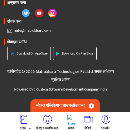
अनुसरण करा
संपर्क करा
info@matrubharti.com
मोबाइल अॅप
Download On App Store
Download On Play Store
कॉपीराईट © 2026 Matrubharti Technologies Pvt. Ltd. सगळे अधिकार
सुरक्षित आहेत.
Custom Software Development Company India
Powered by :
मोफत एप्लिकेशन डाउनलोड करा
पुस्तके
विनामूल्य प्रकाशित करा
कोट्स
व्हिडियो
प्रोफाईल