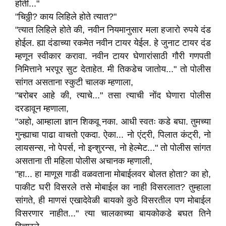
होती..."
"चिठ्ठी? काय लिहिले होते त्यात?"
"त्यात लिहिले होते की, नवीन नियमानुसार मला हजारो रुपये दंड
होईल. ह्या दंडाच्या रकमेत नवीन टायर येईल. हे जुनाट टायर दंड
म्हणून स्वीकार करावा. नवीन टायर घेणारांसाठी गौरी गणपती
निमित्ताने भरपूर सुट देताहेत. मी तिकडेच जातोय..." तो पोलीस
सांगत असताना स्कुटी चालक म्हणाला,
"बरोबर आहे की, त्याचे..." तसा त्याची नोंद घेणारा पोलीस
दरडावून म्हणाला,
"अहो, आम्हाला ज्ञान शिकवू नका. आधी स्वतः कडे बघा. तुमच्या
गुन्ह्याचा पाढा वाचतो एकदा. ऐका... नो एंट्री, पिलात कंट्री, नो
लायसन्स, नो पेपर्स, नो इन्शुरन्स, नो हेल्मेट..." तो पोलीस सांगत
असताना ती महिला पोलीस अचानक म्हणाली,
"हा... हा माणूस गाडी वळवताना मोबाईलवर बोलत होता? का हो,
पाकीट घरी विसरले तसे मोबाईल का नाही विसरलात? तुम्हाला
सांगते, ही माणसं एखादेवेळी बायको कुठे विसरतील पण मोबाईल
विसरणार नाहीत..." त्या चालकाच्या बायकोकडे बघत तिने