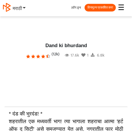
☰
लॉग इन
தமிழ்
विनामूल्य प्रकाशित करा
Dand ki bhurdand
(12k)
17.6k
1
6.8k
* दंड की भुरदंड! *
शहरातील एक मध्यवर्ती भाग! त्या भागाला शहराचा आत्मा 'हर्ट
ऑफ द सिटी' असे समजण्यात येत असे. नगरातील फार मोठी