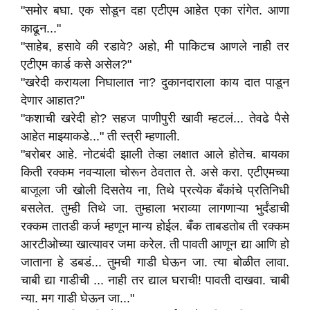
"समोर बघा. एक सोडून दहा एटीएम आहेत एका रांगेत. आणा
काढून..."
"साहेब, हसावे की रडावे? अहो, मी पाकिटच आणले नाही तर
एटीएम कार्ड कसे असेल?"
"खरेदी करायला निघालात ना? दुकानदाराला काय दात पाडून
देणार आहात?"
"कशाची खरेदी हो? सहज पाणीपुरी खावी म्हटलं... तेवढे पैसे
आहेत माझ्याकडे..." ती स्त्री म्हणाली.
"बरोबर आहे. नोटबंदी झाली तेव्हा लक्षात आले होतेच. बायका
किती रक्कम नवऱ्याला चोरून ठेवतात ते. असे करा. एटीएमच्या
बाजूला जी खोली दिसतेय ना, तिथे प्रत्येक बँकांचे प्रतिनिधी
बसलेत. तुम्ही तिथे जा. तुम्हाला भराव्या लागणाऱ्या भुर्दंडाची
रक्कम तातडी कर्ज म्हणून मान्य होईल. बँक ताबडतोब ती रक्कम
आरटीओच्या खात्यावर जमा करेल. ती पावती आणून द्या आणि हो
जाताना हे डबडं... तुमची गाडी घेऊन जा. त्या बोळीत लावा.
चाबी द्या गाडीची ... नाही तर द्याल घराची! पावती दाखवा. चाबी
न्या. मग गाडी घेऊन जा..."