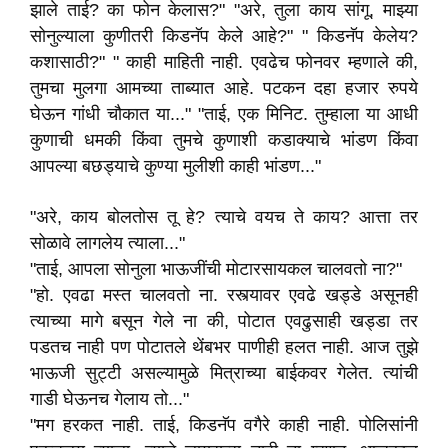
झाले ताई? का फोन केलास?" "अरे, तुला काय सांगू, माझ्या
सोनुल्याला कुणीतरी किडनॅप केले आहे?" " किडनॅप केलेय?
कशासाठी?" " काही माहिती नाही. एवढेच फोनवर म्हणाले की,
तुमचा मुलगा आमच्या ताब्यात आहे. पटकन दहा हजार रुपये
घेऊन गांधी चौकात या..." "ताई, एक मिनिट. तुम्हाला या आधी
कुणाची धमकी किंवा तुमचे कुणाशी कडाक्याचे भांडण किंवा
आपल्या बछड्याचे कुण्या मुलीशी काही भांडण..."
"अरे, काय बोलतोस तू हे? त्याचे वयच ते काय? आत्ता तर
सोळावे लागलेय त्याला..."
"ताई, आपला सोनुला भाऊजींची मोटारसायकल चालवतो ना?"
"हो. एवढा मस्त चालवतो ना. रस्त्यावर एवढे खड्डे असूनही
त्याच्या मागे बसून गेले ना की, पोटात एवढुसाही खड्डा तर
पडतच नाही पण पोटातले थेंबभर पाणीही हलत नाही. आज तुझे
भाऊजी सुट्टी असल्यामुळे मित्राच्या बाईकवर गेलेत. त्यांची
गाडी घेऊनच गेलाय तो..."
"मग हरकत नाही. ताई, किडनॅप वगैरे काही नाही. पोलिसांनी