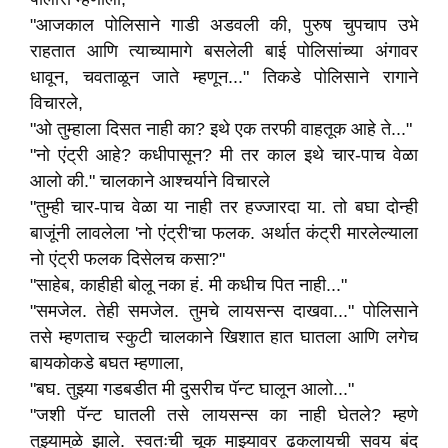
"आजकाल पोलिसाने गाडी अडवली की, पुरुष चुपचाप उभे
राहतात आणि त्याच्यामागे बसलेली बाई पोलिसांच्या अंगावर
धावून, चवताळून जाते म्हणून..." तिकडे पोलिसाने रागाने
विचारले,
"ओ तुम्हाला दिसत नाही का? इथे एक तरफी वाहतूक आहे ते..."
"नो एंट्री आहे? कधीपासून? मी तर काल इथे चार-पाच वेळा
आलो की." चालकाने आश्चर्याने विचारले
"तुम्ही चार-पाच वेळा या नाही तर हज्जारदा या. तो बघा दोन्ही
बाजूंनी लावलेला 'नो एंट्री'चा फलक. अर्थात कंट्री मारलेल्याला
नो एंट्री फलक दिसेलच कसा?"
"साहेब, काहीही बोलू नका हं. मी कधीच पित नाही..."
"समजेल. तेही समजेल. तुमचे लायसन्स दाखवा..." पोलिसाने
तसे म्हणताच स्कुटी चालकाने खिशात हात घातला आणि लगेच
बायकोकडे बघत म्हणाला,
"बघ. तुझ्या गडबडीत मी दुसरीच पॅन्ट घालून आलो..."
"जशी पॅन्ट घातली तसे लायसन्स का नाही घेतले? म्हणे
तुझ्यामुळे झाले. स्वतःची चूक माझ्यावर ढकलायची सवय बंद