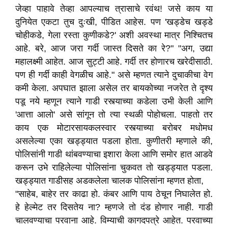
जेव्हा पाहावे तेव्हा आपल्याच त्रासाचे रवंथ! जसे काय या
दुनियेत एकटा तुच दुःखी, पीडित आहेस. पण 'खड्डेच खड्डे
चोहीकडे, गेला रस्ता कुणीकडे?' अशी अवस्था मात्र निश्चितच
आहे. बरे, आज जरा गर्दी जास्त दिसते का रे?" "अग, उद्या
महालक्ष्मी आहेत. आज सुट्टी आहे. गर्दी तर होणारच खरेदीसाठी.
पण ही गर्दी काही वेगळीच आहे." असे म्हणत त्याने दुचाकीचा वेग
कमी केला. अपघात झाला असेल तर बायकोच्या नजरेत ते दृश्य
पडू नये म्हणून त्याने गाडी रस्त्याच्या कडेला उभी केली आणि
'आत्ता आलो' असे सांगून तो त्या स्थळी पोहोचला. पाहतो तर
काय एक मोटारसायकलस्वार रस्त्याच्या बरोबर मधोमध
असलेल्या एका खड्ड्यात पडला होता. कुणीतरी म्हणाले की,
पोलिसांनी गाडी थांबवण्याचा इशारा केला आणि समोर हात आडवे
करून उभे राहिलेल्या पोलिसांना चुकवत तो खड्ड्यात पडला.
खड्ड्यात गाडीसह अडकलेला चालक पोलिसांना म्हणत होता,
"साहेब, बाहेर तर काढा हो. कंबर आणि पाय ठेचून निघालेत हो.
हे हेल्मेट तर दिसतेय ना? म्हणजे तो दंड होणार नाही. गाडी
चालवण्याचा परवाना आहे. विम्याची कागदपत्रे आहेत. परवाच्या