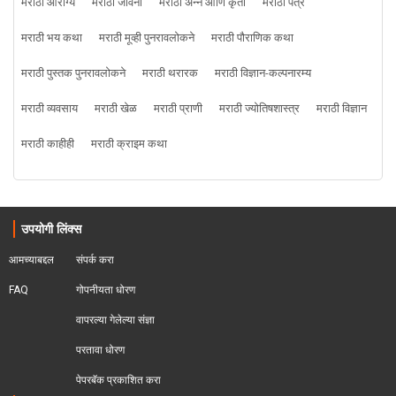
मराठी आरोग्य
मराठी जीवनी
मराठी अन्न आणि कृती
मराठी पत्र
मराठी भय कथा
मराठी मूव्ही पुनरावलोकने
मराठी पौराणिक कथा
मराठी पुस्तक पुनरावलोकने
मराठी थरारक
मराठी विज्ञान-कल्पनारम्य
मराठी व्यवसाय
मराठी खेळ
मराठी प्राणी
मराठी ज्योतिषशास्त्र
मराठी विज्ञान
मराठी काहीही
मराठी क्राइम कथा
उपयोगी लिंक्स
आमच्याबद्दल
संपर्क करा
FAQ
गोपनीयता धोरण
वापरल्या गेलेल्या संज्ञा
परतावा धोरण 
पेपरबॅक प्रकाशित करा