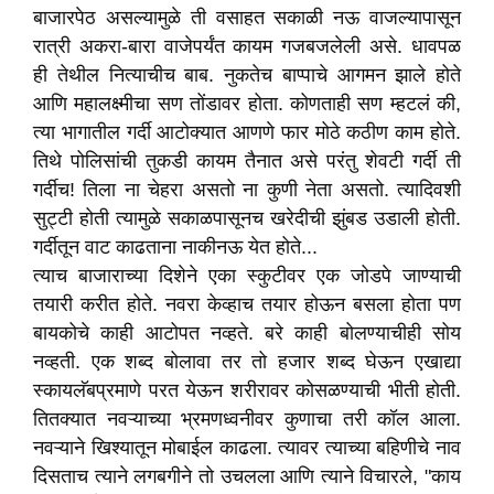
बाजारपेठ असल्यामुळे ती वसाहत सकाळी नऊ वाजल्यापासून
रात्री अकरा-बारा वाजेपर्यंत कायम गजबजलेली असे. धावपळ
ही तेथील नित्याचीच बाब. नुकतेच बाप्पाचे आगमन झाले होते
आणि महालक्ष्मीचा सण तोंडावर होता. कोणताही सण म्हटलं की,
त्या भागातील गर्दी आटोक्यात आणणे फार मोठे कठीण काम होते.
तिथे पोलिसांची तुकडी कायम तैनात असे परंतु शेवटी गर्दी ती
गर्दीच! तिला ना चेहरा असतो ना कुणी नेता असतो. त्यादिवशी
सुट्टी होती त्यामुळे सकाळपासूनच खरेदीची झुंबड उडाली होती.
गर्दीतून वाट काढताना नाकीनऊ येत होते...
त्याच बाजाराच्या दिशेने एका स्कुटीवर एक जोडपे जाण्याची
तयारी करीत होते. नवरा केव्हाच तयार होऊन बसला होता पण
बायकोचे काही आटोपत नव्हते. बरे काही बोलण्याचीही सोय
नव्हती. एक शब्द बोलावा तर तो हजार शब्द घेऊन एखाद्या
स्कायलॅबप्रमाणे परत येऊन शरीरावर कोसळण्याची भीती होती.
तितक्यात नवऱ्याच्या भ्रमणध्वनीवर कुणाचा तरी कॉल आला.
नवऱ्याने खिश्यातून मोबाईल काढला. त्यावर त्याच्या बहिणीचे नाव
दिसताच त्याने लगबगीने तो उचलला आणि त्याने विचारले, "काय