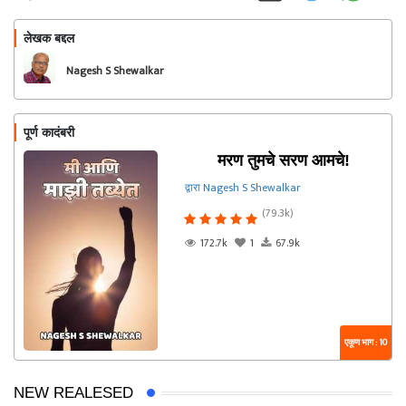
लेखक बद्दल
फॉलो करा
Nagesh S Shewalkar
पूर्ण कादंबरी
मरण तुमचे सरण आमचे!
द्वारा Nagesh S Shewalkar
(79.3k)
172.7k
1
67.9k
एकूण भाग : 10
NEW REALESED