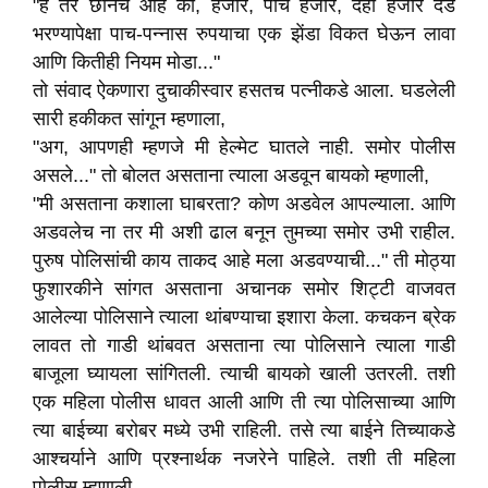
"हे तर छानच आहे की, हजार, पाच हजार, दहा हजार दंड
भरण्यापेक्षा पाच-पन्नास रुपयाचा एक झेंडा विकत घेऊन लावा
आणि कितीही नियम मोडा..."
तो संवाद ऐकणारा दुचाकीस्वार हसतच पत्नीकडे आला. घडलेली
सारी हकीकत सांगून म्हणाला,
"अग, आपणही म्हणजे मी हेल्मेट घातले नाही. समोर पोलीस
असले..." तो बोलत असताना त्याला अडवून बायको म्हणाली,
"मी असताना कशाला घाबरता? कोण अडवेल आपल्याला. आणि
अडवलेच ना तर मी अशी ढाल बनून तुमच्या समोर उभी राहील.
पुरुष पोलिसांची काय ताकद आहे मला अडवण्याची..." ती मोठ्या
फुशारकीने सांगत असताना अचानक समोर शिट्टी वाजवत
आलेल्या पोलिसाने त्याला थांबण्याचा इशारा केला. कचकन ब्रेक
लावत तो गाडी थांबवत असताना त्या पोलिसाने त्याला गाडी
बाजूला घ्यायला सांगितली. त्याची बायको खाली उतरली. तशी
एक महिला पोलीस धावत आली आणि ती त्या पोलिसाच्या आणि
त्या बाईच्या बरोबर मध्ये उभी राहिली. तसे त्या बाईने तिच्याकडे
आश्चर्याने आणि प्रश्नार्थक नजरेने पाहिले. तशी ती महिला
पोलीस म्हणाली,