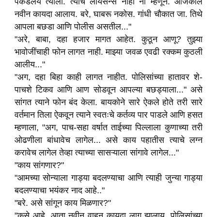
पकडलय त्याला. त्याचे लायसन्स नाही ना म्हणून. आजकाल
नवीन कायदा आलाय. बरे, घाबरू नकोस. गांधी चौकात जा. तिथे
आपला बछडा आणि पोलीस असतील..."
"अरे, बाबा, दहा हजार मागत आहेत. कुठून आणू? तुझ्या
भावोजींचाही फोन लागत नाही. माझ्या जवळ एवढी रक्कम कुठली
आलीय..."
"अग, दहा बिहा काही लागत नाहीत. पोलिसांच्या हातावर शे-
पाचशे टिकव आणि आण सोडवून आपल्या बछड्याला..." असे
सांगत त्याने फोन बंद केला. बायकोने सारे ऐकले होते तरी सारे
वर्तमान तिला ऐकवून त्याने स्वतःचे कर्तव्य पार पाडले आणि हसत
म्हणाला, "अग, पाच-सहा वर्षात ताईच्या पिल्लाला कुणाच्या तरी
ओढणीला बांधावेच लागेल... असे काय पहातीस त्याचे लग्न
करावेच लागेल तेव्हा त्याच्या सासऱ्याला सांगावे लागेल..."
"काय सांगणार?"
"आमच्या सोन्याला गाड्या बदलण्याचा आणि त्याही जुन्या गाड्या
बदलण्याचा भयंकर नाद आहे.."
"बरे. असे सांगून काय मिळणार?"
"कसे आहे, आता नवीन वाहन कायदा लागू झालाय. पोलिसांच्या