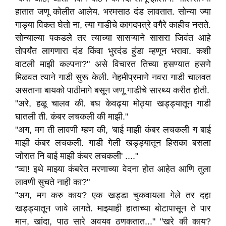
हातात जणू कोलीत आलेय. भरमसाठ दंड लावतात. सोन्या ज्या
गाड्या विकत घेतो ना, त्या गाडीचे कागदपत्रे वगैरे काहीच नसते.
सोन्याल्या पकडले तर त्याच्या सासऱ्याने सासरा जिवंत आहे
तोपर्यंत लागणारा दंड किंवा भुरदंड हुंडा म्हणून भरावा. कशी
वाटली माझी कल्पना?" असे विचारत तिच्या हसण्यात हसणे
मिळवत त्याने गाडी सुरू केली. नेहमीप्रमाणे नवरा गाडी चालवत
असताना बायको पाठीमागे बसून जणू गाडीचे सारथ्य करीत होती.
"अरे, हळू चालव की. बघ केवढ्या मोठ्या खड्ड्यातून गाडी
घातली ती. कंबर लचकली की माझी."
"अग, मग ती लावणी म्हण की, 'बाई माझी कंबर लचकली ग बाई
माझी कंबर लचकली. गाडी गेली खड्ड्यातून हिसका बसला
जोरात नि बाई माझी कंबर लचकली' ...."
"व्वा! इथे माझ्या कंबरेत मरणाच्या वेदना होत आहेत आणि तुला
लावणी सुचते नाही का?"
"अग, मग करु काय? एक खड्डा चुकवायला गेले तर दहा
खड्ड्यातून जावे लागते. माझ्याही हाताच्या बोटापासून ते पार
मान, खांदा, पाठ सारे अवयव ठणकतात..." "खरे की काय?