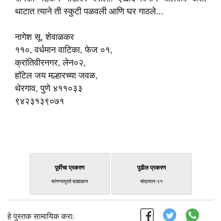
थाटात त्याने ती स्कुटी पळवली आणि घर गाठले...
नागेश सू. शेवाळकर
११०, वर्धमान वाटिका, फेज ०१,
क्रांतिवीरनगर, लेन०२,
हॉटेल जय मल्हारच्या जवळ,
थेरगाव, पुणे
४११०३३
९४२३१३९०७१
पूर्वीचा प्रकरण
पुढील प्रकरण
सांगण्यापुरते ब्रह्मज्ञान
चांद्रयान-२१
हे पुस्तक सामायिक करा: