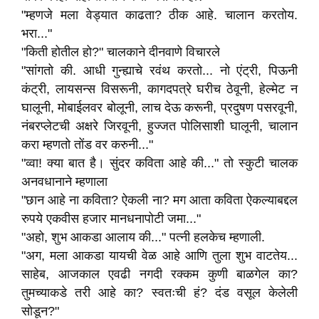
"म्हणजे मला वेड्यात काढता? ठीक आहे. चालान करतोय.
भरा..."
"किती होतील हो?" चालकाने दीनवाणे विचारले
"सांगतो की. आधी गुन्ह्याचे रवंथ करतो... नो एंट्री, पिऊनी
कंट्री, लायसन्स विसरूनी, कागदपत्रे घरीच ठेवूनी, हेल्मेट न
घालूनी, मोबाईलवर बोलूनी, लाच देऊ करूनी, प्रदुषण पसरवूनी,
नंबरप्लेटची अक्षरे जिरवूनी, हुज्जत पोलिसाशी घालूनी, चालान
करा म्हणतो तोंड वर करुनी..."
"व्वा! क्या बात है। सुंदर कविता आहे की..." तो स्कुटी चालक
अनवधानाने म्हणाला
"छान आहे ना कविता? ऐकली ना? मग आता कविता ऐकल्याबद्दल
रुपये एकवीस हजार मानधनापोटी जमा..."
"अहो, शुभ आकडा आलाय की..." पत्नी हलकेच म्हणाली.
"अग, मला आकडा यायची वेळ आहे आणि तुला शुभ वाटतेय...
साहेब, आजकाल एवढी नगदी रक्कम कुणी बाळगेल का?
तुमच्याकडे तरी आहे का? स्वतःची हं? दंड वसूल केलेली
सोडून?"