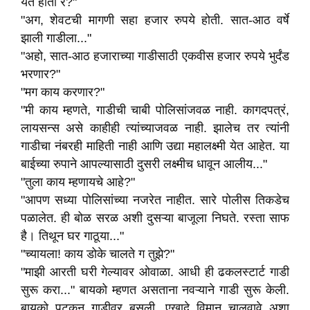
येत होती रे?"
"अग, शेवटची मागणी सहा हजार रुपये होती. सात-आठ वर्षे
झाली गाडीला..."
"अहो, सात-आठ हजाराच्या गाडीसाठी एकवीस हजार रुपये भुर्दंड
भरणार?"
"मग काय करणार?"
"मी काय म्हणते, गाडीची चाबी पोलिसांजवळ नाही. कागदपत्रं,
लायसन्स असे काहीही त्यांच्याजवळ नाही. झालेच तर त्यांनी
गाडीचा नंबरही माहिती नाही आणि उद्या महालक्ष्मी येत आहेत. या
बाईच्या रुपाने आपल्यासाठी दुसरी लक्ष्मीच धावून आलीय..."
"तुला काय म्हणायचे आहे?"
"आपण सध्या पोलिसांच्या नजरेत नाहीत. सारे पोलीस तिकडेच
पळालेत. ही बोळ सरळ अशी दुसऱ्या बाजूला निघते. रस्ता साफ
है। तिथून घर गाठूया..."
"च्यायला! काय डोके चालते ग तुझे?"
"माझी आरती घरी गेल्यावर ओवाळा. आधी ही ढकलस्टार्ट गाडी
सुरू करा..." बायको म्हणत असताना नवऱ्याने गाडी सुरू केली.
बायको पटकन गाडीवर बसली. एखादे विमान चालवावे अशा