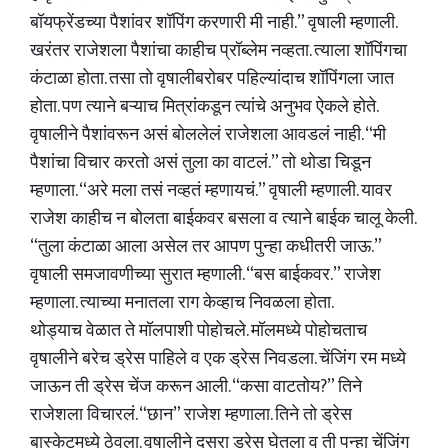
बॉयफ्रेंडच्या पैशांवर शॉपिंग करणारी मी नाही.” वृषाली म्हणाली.
खरंतर राजेशला पैशांचा काहीच प्रॉब्लेम नव्हता. त्याला शॉपिंगचा
कंटाळा होता. तसा तो वृषालीबरोबर पहिल्यांदाच शॉपिंगला जात
होता. पण त्याने बऱ्याच मित्रांकडून त्यांचे अनुभव ऐकले होते.
वृषालीने पैशांवरून असं बोललेलं राजेशला आवडलं नाही. “मी
पैशांचा विचार करतो असं तुला का वाटलं.” तो थोडा चिडून
म्हणाला. “अरे मला तसं नव्हतं म्हणायचं.” वृषाली म्हणाली. यावर
राजेश काहीच न बोलता बाईकवर बसला व त्याने बाईक चालू केली.
“तुला कंटाळा आला असेल तर आपण पुन्हा कधीतरी जाऊ.”
वृषाली समजावणीच्या सुरात म्हणाली. “बस बाईकवर.” राजेश
म्हणाला. त्याच्या मनातला राग केव्हाच निवळला होता.
थोड्याच वेळात ते मॉलपाशी पोहोचले. मॉलमध्ये पोहोचताच
वृषालीने बरेच ड्रेस पाहिले व एक ड्रेस निवडला. चेंजिंग रम मध्ये
जाऊन ती ड्रेस चेंज करून आली. “कसा वाटतोय?” तिने
राजेशला विचारलं. “छान” राजेश म्हणाला. तिने तो ड्रेस
बास्केटमध्ये ठेवला. वृषालीने दुसरा ड्रेस घेतला व ती पुन्हा चेंजिंग