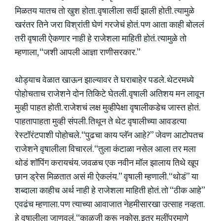
मिळतय यातच तो खुश होता. वृषालीला सर्दी झाली होती. त्यामुळे
खरंतर तिने जरा विश्रांती घेणं गरजेचं होतं. पण आता काही बोललं
तरी वृषाली ऐकणार नाही हे राजेशला माहिती होतं. त्यामुळे तो
म्हणाला, “जशी आपली आज्ञा राणीसरकार.”
थोड्याच वेळात खाऊन झाल्यावर ते घराबाहेर पडले. थेटरमध्ये
पोहोचताच राजेशने दोन तिकिटे घेतली. वृषाली अतिशय मन लावून
मुव्ही पाहत होती. राजेशचं लक्ष मुव्हीपेक्षा वृषालीकडेच जास्त होतं.
पाहतापाहता मुव्ही संपली. तिथून ते थेट वृषालीच्या आवडत्या
रेस्टॉरंटपाशी पोहोचले. “पुढचा काय प्लॅन आहे?” जेवण आटोपतच
राजेशने वृषालीला विचारलं. “तुला कंटाळा नसेल आला तर मला
थोडं शॉपिंग करायचंय. जवळच एक नवीन मॉल झालाय तिथे खूप
छान ड्रेस मिळतात असं मी ऐकलंय.” वृषाली म्हणाली. “थोडं” या
शब्दाला काहीच अर्थ नाही हे राजेशला माहिती होतं. तो “ठीक आहे”
एवढंच म्हणाला. पण त्याच्या आवाजात नेहमीसारखा उत्साह नव्हता.
हे वृषालीला जाणवलं. “काळजी करू नकोस. इतर मुलींप्रमाणे