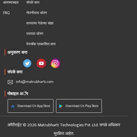
आमच्याबद्दल
संपर्क करा
FAQ
गोपनीयता धोरण
वापरल्या गेलेल्या संज्ञा
परतावा धोरण 
पेपरबॅक प्रकाशित करा
अनुसरण करा
संपर्क करा
info@matrubharti.com
मोबाइल अॅप
Download On App Store
Download On Play Store
कॉपीराईट © 2026 Matrubharti Technologies Pvt. Ltd. सगळे अधिकार
सुरक्षित आहेत.