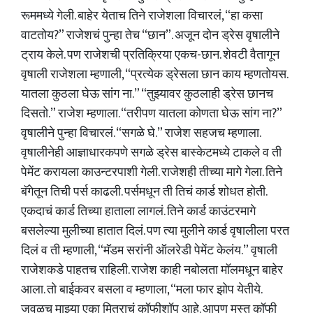
रूममध्ये गेली. बाहेर येताच तिने राजेशला विचारलं, “हा कसा
वाटतोय?” राजेशचं पुन्हा तेच “छान”. अजून दोन ड्रेस वृषालीने
ट्राय केले. पण राजेशची प्रतिक्रिया एकच-छान. शेवटी वैतागून
वृषाली राजेशला म्हणाली, “प्रत्येक ड्रेसला छान काय म्हणतोयस.
यातला कुठला घेऊ सांग ना.” “तुझ्यावर कुठलाही ड्रेस छानच
दिसतो.” राजेश म्हणाला. “तरीपण यातला कोणता घेऊ सांग ना?”
वृषालीने पुन्हा विचारलं. “सगळे घे.” राजेश सहजच म्हणाला.
वृषालीनेही आज्ञाधारकपणे सगळे ड्रेस बास्केटमध्ये टाकले व ती
पेमेंट करायला काउन्टरपाशी गेली. राजेशही तीच्या मागे गेला. तिने
बॅगेतून तिची पर्स काढली. पर्समधून ती तिचं कार्ड शोधत होती.
एकदाचं कार्ड तिच्या हाताला लागलं. तिने कार्ड काउंटरमागे
बसलेल्या मुलीच्या हातात दिलं. पण त्या मुलीने कार्ड वृषालीला परत
दिलं व ती म्हणाली, “मॅडम सरांनी ऑलरेडी पेमेंट केलंय.” वृषाली
राजेशकडे पाहतच राहिली. राजेश काही नबोलता मॉलमधून बाहेर
आला. तो बाईकवर बसला व म्हणाला, “मला फार झोप येतीये.
जवळच माझ्या एका मित्राचं कॉफीशॉप आहे. आपण मस्त कॉफी