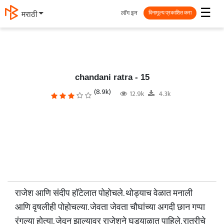
☰
लॉग इन
தமிழ்
विनामूल्य प्रकाशित करा
chandani ratra - 15
(8.9k)
12.9k
4.3k
राजेश आणि संदीप हॉटेलात पोहोचले. थोड्याच वेळात मनाली
आणि वृषलीही पोहोचल्या. जेवता जेवता चौघांच्या अगदी छान गप्पा
रंगल्या होत्या. जेवून झाल्यावर राजेशने घड्याळात पाहिले. रात्रीचे