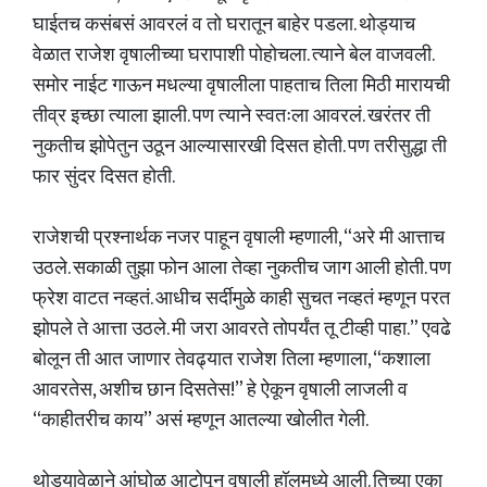
घाईतच कसंबसं आवरलं व तो घरातून बाहेर पडला. थोड्याच
वेळात राजेश वृषालीच्या घरापाशी पोहोचला. त्याने बेल वाजवली.
समोर नाईट गाऊन मधल्या वृषालीला पाहताच तिला मिठी मारायची
तीव्र इच्छा त्याला झाली. पण त्याने स्वतःला आवरलं. खरंतर ती
नुकतीच झोपेतुन उठून आल्यासारखी दिसत होती. पण तरीसुद्धा ती
फार सुंदर दिसत होती.
राजेशची प्रश्नार्थक नजर पाहून वृषाली म्हणाली, “अरे मी आत्ताच
उठले. सकाळी तुझा फोन आला तेव्हा नुकतीच जाग आली होती. पण
फ्रेश वाटत नव्हतं. आधीच सर्दीमुळे काही सुचत नव्हतं म्हणून परत
झोपले ते आत्ता उठले. मी जरा आवरते तोपर्यंत तू टीव्ही पाहा.” एवढे
बोलून ती आत जाणार तेवढ्यात राजेश तिला म्हणाला, “कशाला
आवरतेस, अशीच छान दिसतेस!” हे ऐकून वृषाली लाजली व
“काहीतरीच काय” असं म्हणून आतल्या खोलीत गेली.
थोड्यावेळाने आंघोळ आटोपून वृषाली हॉलमध्ये आली. तिच्या एका