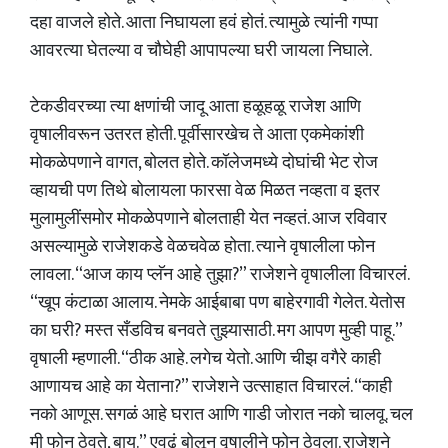
दहा वाजले होते. आता निघायला हवं होतं. त्यामुळे त्यांनी गप्पा
आवरत्या घेतल्या व चौघेही आपापल्या घरी जायला निघाले.
टेकडीवरच्या त्या क्षणांची जादू आता हळूहळू राजेश आणि
वृषालीवरून उतरत होती. पूर्वीसारखेच ते आता एकमेकांशी
मोकळेपणाने वागत, बोलत होते. कॉलेजमध्ये दोघांची भेट रोज
व्हायची पण तिथे बोलायला फारसा वेळ मिळत नव्हता व इतर
मुलामुलींसमोर मोकळेपणाने बोलताही येत नव्हतं. आज रविवार
असल्यामुळे राजेशकडे वेळचवेळ होता. त्याने वृषालीला फोन
लावला. “आज काय प्लॅन आहे तुझा?” राजेशने वृषालीला विचारलं.
“खूप कंटाळा आलाय. नेमके आईबाबा पण बाहेरगावी गेलेत. येतोस
का घरी? मस्त सँडविच बनवते तुझ्यासाठी. मग आपण मुव्ही पाहू.”
वृषाली म्हणाली. “ठीक आहे. लगेच येतो. आणि चीझ वगैरे काही
आणायच आहे का येताना?” राजेशने उत्साहात विचारलं. “काही
नको आणूस. सगळं आहे घरात आणि गाडी जोरात नको चालवू. चल
मी फोन ठेवते, बाय.” एवढं बोलून वृषालीने फोन ठेवला. राजेशने