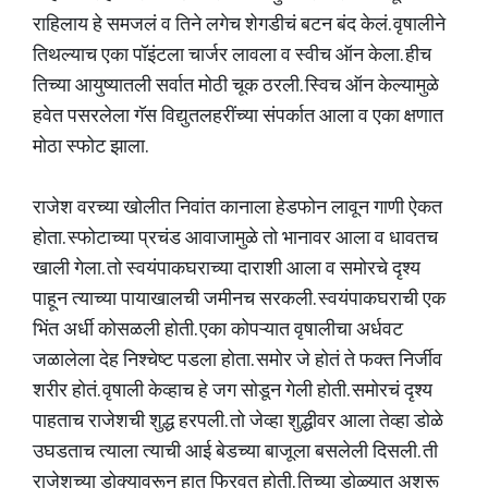
राहिलाय हे समजलं व तिने लगेच शेगडीचं बटन बंद केलं. वृषालीने
तिथल्याच एका पॉइंटला चार्जर लावला व स्वीच ऑन केला. हीच
तिच्या आयुष्यातली सर्वात मोठी चूक ठरली. स्विच ऑन केल्यामुळे
हवेत पसरलेला गॅस विद्युतलहरींच्या संपर्कात आला व एका क्षणात
मोठा स्फोट झाला.
राजेश वरच्या खोलीत निवांत कानाला हेडफोन लावून गाणी ऐकत
होता. स्फोटाच्या प्रचंड आवाजामुळे तो भानावर आला व धावतच
खाली गेला. तो स्वयंपाकघराच्या दाराशी आला व समोरचे दृश्य
पाहून त्याच्या पायाखालची जमीनच सरकली. स्वयंपाकघराची एक
भिंत अर्धी कोसळली होती. एका कोपऱ्यात वृषालीचा अर्धवट
जळालेला देह निश्चेष्ट पडला होता. समोर जे होतं ते फक्त निर्जीव
शरीर होतं. वृषाली केव्हाच हे जग सोडून गेली होती. समोरचं दृश्य
पाहताच राजेशची शुद्ध हरपली. तो जेव्हा शुद्धीवर आला तेव्हा डोळे
उघडताच त्याला त्याची आई बेडच्या बाजूला बसलेली दिसली. ती
राजेशच्या डोक्यावरून हात फिरवत होती. तिच्या डोळ्यात अश्रू