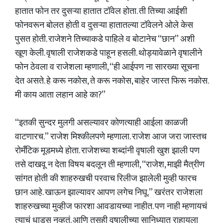
हातात फोन तर दुसऱ्या हातात टॉवेल होता. ती तिच्या आईशी
फोनवरून बोलत होती व दुसऱ्या हातातल्या टॉवेलने ओले केस
पुसत होती. राजेशने तिच्याकडे पाहिले व बोटानेच “छान” अशी
खूण केली. वृषाली राजेशकडे पाहून हसली. थोड्यावेळाने वृषालीने
फोन ठेवला व राजेशला म्हणाली, “ही आईपण ना सारख्या सूचना
देत असते. हे करू नकोस, ते करू नकोस, बाहेर जास्त फिरू नकोस.
मी काय आता लहान आहे का?”
“इतकी सुन्दर मुलगी असल्यावर कोणत्याही आईला काळजी
वाटणारच.” राजेश मिश्कीलपणे म्हणाला. राजेश आज जरा जास्तच
रोमँटिक मूडमध्ये होता. राजेशच्या शब्दांनी वृषाली खुश झाली पण
तसे दाखवू न देता विषय बदलून ती म्हणाली, “राजेश, माझी मैत्रीण
सांगत होती की शाहरुखची परवाच रिलीज झालेली मुव्ही फारच
छान आहे. खाऊन झाल्यावर आपण लगेच निघू.” खरंतर राजेशला
शाहरुखच्या मुव्हीज फारशा आवडायच्या नाहीत. पण नाही म्हणायचं
त्याचं धाडस नव्हतं. आणि तसही वृषालीच्या सानिध्यात राहायला