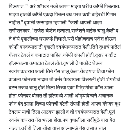
पिऊयात.” “अरे शॉपवर नको आपण माझ्या घरीच कॉफी पिऊयात.
माझ्या हातची कॉफी एकदा पिऊन बघ. परत कधी बाहेरची पिणार
नाहीस.” वृषाली उत्साहात म्हणाली. “जशी आपली आज्ञा
राणीसरकार.” राजेश चेष्टेत म्हणाला. राजेशने बाईक चालू केली व
ते दोघे वृषालीच्या घराकडे निघाले. घरी पोहोचताच फ्रेश होऊन
कॉफी बनवण्यासाठी वृषाली स्वयंपाकघरात गेली. तिने दुधाचं पातेलं
गॅसवर ठेवलं व कपाटात पाहिलं. कॉफी संपली होती. दुसरं पाकीट
हॉलमधल्या कपाटात ठेवलं होतं. वृषाली ते पाकीट घेऊन
स्वयंपाकघरात आली. तिने गॅस चालू केला. तेवढ्यात तिचा फोन
वाजला. फोनच्या नादात ती बर्नर पेटवायला विसरली होती. शेगडीचं
बटन तसच चालू होतं. तिला तिच्या एका मैत्रिणीचा कॉल आला
होता. फोनवर बोलत ती हॉलमध्ये आली. थोड्यावेळाने अचानक
फोन बंद झाला. तिच्या फोनची बॅटरी संपली होती. आपण गॅसवर दूध
ठेवलय याची तिला आठवण झाली व ती स्वयंपकघरात गेली. पूर्ण
स्वयंपाकघरात गॅस भरला होता. पण वृषालीला सर्दीमुळे वास येत
नव्हता. तरीही तिला थोडा वास आल्यामुळे गॅस तसाच चालू