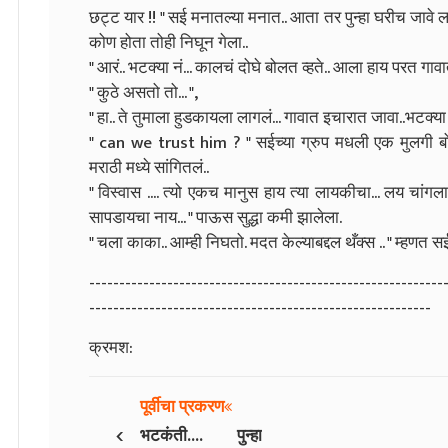
छट्ट यार !! " सई मनातल्या मनात.. आता तर पुन्हा घरीच जावे ल
कोण होता तोही निघून गेला..
" आरं.. भटक्या नं... कालचं दोघे बोलत व्हते.. आला हाय परत गाव
" कुठे असतो तो... ",
" हा.. ते तुमाला हुडकायला लागलं... गावात इचारात जावा..भटक्या 
" can we trust him ? " सईच्या ग्रुप मधली एक मुलगी बोलली
मराठी मध्ये सांगितलं..
" विस्वास .... त्यो एकच मानुस हाय त्या लायकीचा... लय चांगल
सापडायचा नाय... " पाऊस सुद्धा कमी झालेला.
" चला काका.. आम्ही निघतो. मदत केल्याबद्दल थँक्स .. " म्हणत 
-----------------------------------------------------------
---------------------------------------------------------
क्रमश:
पूर्वीचा प्रकरण
‹
भटकंती.... पुन्हा