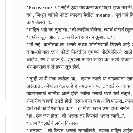
" Excuse me !!.. " सईने एका गावकऱ्याकडे पाहत हाक मारली. त
का , जिथून चांगले फोटो काढता येतील. means ... पूर्ण गावं दि
काय बोलते हि..
" माहित आहे का तुम्हाला.. " तो काहीच बोलेना.. त्यांचं बोलणं
" तुम्ही कुठून आलात ... काही हवे आहे का तुम्हाला... " ,
" मी सई.. कर्नाटक ला असते. सध्या फोटोग्राफी शिकते आहे. आ
दऱ्या-खोऱ्यात छान फोटो मिळतील तुमच्या पोर्टफोलिओ साठी
आहोत, पण ते जाऊ दे... तुम्हाला माहित आहेत का अशी ठिकाणं
भर पावसात हे संभाषण सुरु होतं.
" तुम्ही आधी एका कडेला या.. " म्हणत त्याने या सगळ्यांना
असतात... कोणाला वेळ आहे हे सगळं बघायला... " सई त्या वाक्
फोटोग्राफी साठीच आले होते. त्यांना मराठी एवढं येतं नव्हत
शेजारीच चहाची टपरी होती. गरमा-गरम चहा आणि पाऊस.. काय 
होतं तरी फोटोग्राफिच काय ... हा मोठा प्रश्न उभा होता समोर.
" हा... एक जण होता... तो असता तर फिरवलं असत त्याने... ",
" कोण ? " ,सईने लगेच विचारलं.
" भटक्या .... तो फिरत असतो सगळीकडे... त्याला माहित आहेत खू