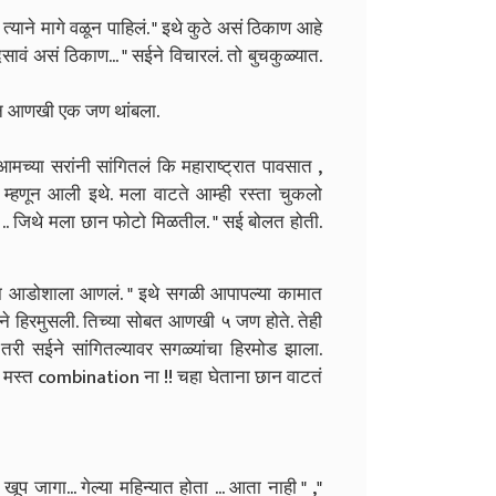
्याने मागे वळून पाहिलं.
" इथे कुठे असं ठिकाण आहे
सावं असं ठिकाण... " सईने विचारलं. तो बुचकुळ्यात.
 ऐकून आणखी एक जण थांबला.
मच्या सरांनी सांगितलं कि महाराष्ट्रात पावसात ,
 म्हणून आली इथे. मला वाटते आम्ही रस्ता चुकलो
 .. जिथे मला छान फोटो मिळतील. " सई बोलत होती.
 एका आडोशाला आणलं.
" इथे सगळी आपापल्या कामात
याने हिरमुसली. तिच्या सोबत आणखी ५ जण होते. तेही
ं, तरी सईने सांगितल्यावर सगळ्यांचा हिरमोड झाला.
मस्त combination ना !! चहा घेताना छान वाटतं
प जागा... गेल्या महिन्यात होता ... आता नाही " ,"