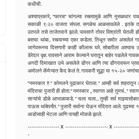
कधीची.
अश्याप्रकारे, "फारच" चांगल्या रस्त्यामुळे आणि मुसळधार पा
सकाळी ९:२० वाजता संपला. सगळेच आळसावलेले . इतके त
उतरले तसे ताजेतवाने झाले. पावसाने तोवर विश्रांती घेतली हो
बसचा थांबा.. रस्त्याच्या एका कडेला. तिथून समोर असलेलं
जागेवरूनच दिसणारी काही कौलारू घरे. सोबतीला अश्याच उभ्य
डेरेदार वृक्ष. पावसाने आराम केल्याने घरातून बाहेर पडलेले गावकर
अगदी दिमाखात उभे असलेले डोंगर आणि त्या डोंगरावरून प्रवास क
अमोलने कॅमेऱ्यात कैद केलं ते. गावकरी सुद्धा या १५-२० जणा
"नमस्कार !! " कोमलने पुढाकार घेतला. " आम्ही सर्व शहरात
मंदिराचा पुजारी ही होता." नमस्कार , स्वागत आहे तुमचं.. " स
साऱ्यांचे डोळे आभाळाकडे. " चला चला... तुम्ही सर्व माझ्यासोब
पाऊस थांबेपर्यंत. " पुजारी सर्वाना घेऊन मंदिरात आले. पुढच्या
आडोसाही भेटला आणि पायही मोकळे झाले.
----------------- X ----------------------- X -------------
-