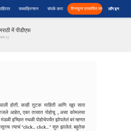
ाहिरात
सब्सक्रिप्शन
संपर्क करा
विनामूल्य प्रकाशित करा
लॉग इन  
राठी में पीडीएफ
(भाग ९)
िघाली होती. काही तुटक माहिती आणि खूप सारा
वाजले आहेत, एका तासात पोहोचू , असा कोमलचा
मंडळी इच्छित स्थळी पोहोचेपर्यंत झोपलेलं बरं म्हणत
 त्याचं "click... click... " सुरु झालेलं. बहुतेक