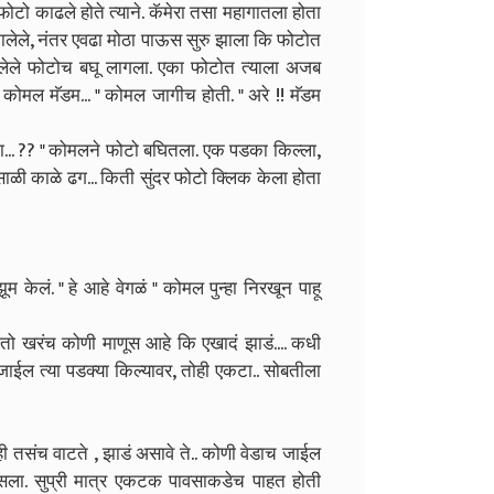
 फोटो काढले होते त्याने. कॅमेरा तसा महागातला होता
क झालेले, नंतर एवढा मोठा पाऊस सुरु झाला कि फोटोत
लेले फोटोच बघू लागला. एका फोटोत त्याला अजब
 कोमल मॅडम... " कोमल जागीच होती.
" अरे !! मॅडम
 का... ?? " कोमलने फोटो बघितला. एक पडका किल्ला,
साळी काळे ढग... किती सुंदर फोटो क्लिक केला होता
 केलं. " हे आहे वेगळं " कोमल पुन्हा निरखून पाहू
 तो खरंच कोणी माणूस आहे कि एखादं झाडं.... कधी
जाईल त्या पडक्या किल्यावर, तोही एकटा.. सोबतीला
ही तसंच वाटते , झाडं असावे ते.. कोणी वेडाच जाईल
 बसला. सुप्री मात्र एकटक पावसाकडेच पाहत होती