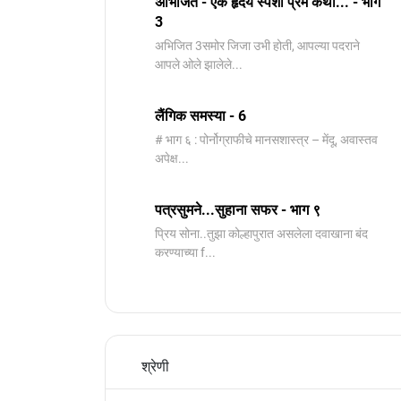
अभिजित - ऐक हृदय स्पर्शी प्रेम कथा... - भाग
3
️अभिजित ️3समोर जिजा उभी होती, आपल्या पदराने
आपले ओले झालेले...
लैंगिक समस्या - 6
# भाग ६ : पोर्नोग्राफीचे मानसशास्त्र – मेंदू, अवास्तव
अपेक्ष...
पत्रसुमने...सुहाना सफर - भाग ९
प्रिय सोना..तुझा कोल्हापुरात असलेला दवाखाना बंद
करण्याच्या f...
श्रेणी