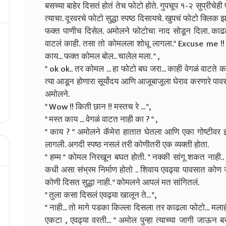
बसच्या बाहेर दिसतं होतं तेच फोटो होते. गुपचूप १-२ सुप्रीचेही
त्याचा. दूरवरचे फोटो सुद्धा स्पष्ठ दिसायचे. खुपचं फोटो क्लि
फक्त पाणीच दिसेल. अमोलने फोटोचा नाद सोडून दिला. काढ
वाटलं काही. तसा तो कोमलला शोधू लागला.
" Excuse me !!
काय... फक्त कोमल बोल.. चालेल मला. " ,
" ok ok.. तर कोमल ... हा फोटो बघ जरा... काही वेगळं वाटते
त्या आडून होणारा सूर्योदय आणि आजूबाजूला घेराव करणारे पाव
अमोलने.
" Wow !! किती छान !! मस्तच रे ... ",
" मस्त काय ... वेगळं वाटत नाही का ? " ,
" काय ? " अमोलने कॅमेरा हातात घेतला आणि एका गोष्टीवर झूम
लागली. अगदी स्पष्ठ नसलं तरी कोणीतरी एक व्यक्ती होता.
" हम्म " कोमल निरखून बघत होती. " नक्की सांगू शकत नाही..
कधी असा संभ्रम निर्माण होतो .. शिवाय एवढ्या पावसात कोण 
कोणी दिसत सुद्धा नाही. " कोमलने आपलं मत सांगितलं.
" तुला कसा दिसलं एवढ्या खालून ते... ",
" नाही... तो मागे पडका किल्ला दिसला तर काढला फोटो... मला
एकटा , एवढ्या वरती... " अमोल पुन्हा त्याच्या जागी जाऊन