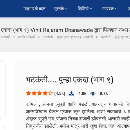
﻿मातृभारती बद्दल
पुस्तके 
व्हिडियो 
पेपरबॅक 
ज
्हा एकदा (भाग ९) Vinit Rajaram Dhanawade द्वारा फिक्शन कथा म
कादंबरी
मराठी कादंबरी
भटकंती.... पुन्हा एकदा (भाग ९) - कादंबरी
भटकंती.... पुन्हा एकदा 
भटकंती.... पुन्हा एकदा (भाग ९)
(4.5k)
4.6k
9.7k
कोमल , संजना ,सुप्री आणि मंडळी, शहरातून गावाकडे न
आत्मविश्वास घेऊन प्रवास सुरु झालेला. आता सकाळचे ८ 
अंदाज. सुप्री गप्प, संजना तिच्या शेजारी झोपलेली. आणखी काही 
निद्राधीन झालेली. अमोल मात्र भारी खुश होता. जाग आल्यापासूनच