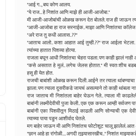
"आई ग.., बघ कोण आलय.
"ये राज... हे निशांत आणि माझे ही आजी-आजोबा."
मी आजी-आजोबांची ओळख करून देत बोलले. राज ही जाऊन त्यां
"आजी-आजोबा हा राज सरनाईक.. माझा आणि निशांतचा कॉलेज फ्र
"अरे राज तु कधी आलास..??"
"आताच आलो.. कशा आहात आई तुम्ही.??" राज आईला भेटला. 
त्यांच्या हातात पिशव्या होत्या.
राजला बघून आधी निशांतचा चेहरा पडला. पण काही झालं नाही अ
"कसे असतात हे मुलं.. लगेच जेलस होतात." मी स्वतःशीच बडबड
हसु ही येत होत.
राजची बाबांशी ओळख करून दिली. आईने तर त्याला थांबण्याचा
झाला. पण त्याला दुसरीकडे जायचं असल्याने तो काही थांबला ना
राज जाताच मी निशांतला बाहेर घेऊन गेले.. त्याला मी काढले
बाबांनी लक्ष्मीदेवीची पुजा केली.. एक एक करून आम्ही सर्वजण प
बाबांनी एका पिशवीतून मिठाई काढली आणि सोन्याची एक देवीची 
त्याच्या पाया पडुन आशीर्वाद घेतले.
मग बाहेर जाऊन मी आणि निशांतच फोटोशूट चालू झालेलं. आत
"छान आहे हा रांगोळी.... अगदी तुझ्यासारखीच.." निशांत माझ्याक