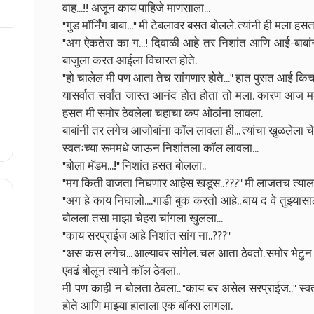
वाह...!! अजून काय पाहिजे माणसाला...
"गुड मॉर्निंग बाबा..." मी टेबलावर बसत बोलले. त्यांनी ही मला हस
"अग ऐकतेस का ग...! दिवाळी आहे तर निशांत आणि आई-बाबांना 
बाजुला करत आईला विचारत होते.
"हो चालेल मी पण आता तेच सांगणार होते..." हात पुसत आई किच
यासर्वात सर्वांत जास्त आनंद होत होता तो मला. कारण आज म
हसत मी समोर ठेवलेला चहाचा कप ओठांना लावला.
बाबांनी तर लगेच आजोबांना कॉल लावला ही... त्यांचा खुळलेला 
स्वतःच्या रूममधे जाऊन निशांतला कॉल लावला...
"बोला मॅडम...!" निशांत हसत बोलला..
"मग किती वाजता निघणार आहेस खडूस..???" मी लाजतच त्याला
"अग हे काय निघालो....गाडी बुक करतो आहे.. बाय द वे तुझ्या
बोलला तसा माझा चेहरा चांगला खुलला...
"काय सरप्राईज आहे निशांत सांग ना..???"
"अस कस लगेच... आल्यावर सांगेल. चल आता ठेवतो. समोर भेटुन बोलु.
एवढं बोलून त्याने कॉल ठेवला..
मी पण काही न बोलता ठेवला.. "काय बर असेल सरप्राईज.." 
होते आणि माझ्या हाताला एक बॉक्स लागला.