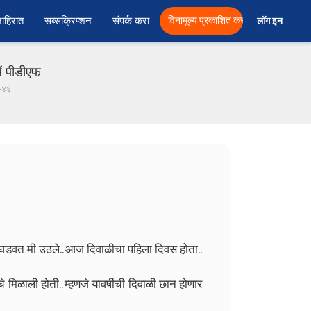
ाहिरात
सब्सक्रिप्शन
संपर्क करा
विनामूल्य प्रकाशित करा
लॉग इन  
ें पीडीएफ
ग-४६
घडवत मी उठले.. आज दिवाळीचा पहिला दिवस होता..
 मिळाली होती.. म्हणजे यावर्षीची दिवाळी छान होणार