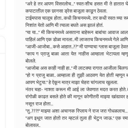
"अरे हे तर आपण विसरलोच..." स्वतःशीच हसत मी ते हातात घे
कपाटातील एक छानसा ड्रेस बाजूला काढून ठेवला.
टाईमपास चालूच होता.. कधी किचनमध्ये.. तर कधी स्वतःच्या रू
निशांत येतो आणि मी त्याला बघते अस झालं होतं.
"या या..." मी किचनमध्ये असताना बाहेरून बाबांचा आवाज आला
पाहिलं आणि एक डोळा मारला.. मी लाजतच किचनमध्ये गेले आणि स
"आजी-आजोबा... कसे आहात..??" मी पाण्याचा ग्लास बाजूला ठेवत 
"काय ग प्राजु बाळा आता येत नाहीस आम्हाला भेटायला म
बोलले.
"आजोबा अस काही नाही हा.." मी लाटक्या रागात आजीला बिलगल
"हो ग प्राजु बाळा.. आम्हाला ही तुझी आठवण येत होती म्हणू
आपण भेटुया." हे ऐकून मात्र माझा चेहरा चांगलाच खुलला.
नंतर चहा- नाश्ता करून मी आई ला जेवणात मदत करत होते. तर
रांगोळी काढत बसले होते की मागून कोणीतरी माझ्या खांद्यावर 
नसून राज होता...
"तु..???!" माझ्या अशा अचानक रिप्लाय ने राज जरा गोधळलाच...
"अग इथून जात होतो तर म्हटलं तुला ही भेटुन जाऊ." एक स्
बोलावल..