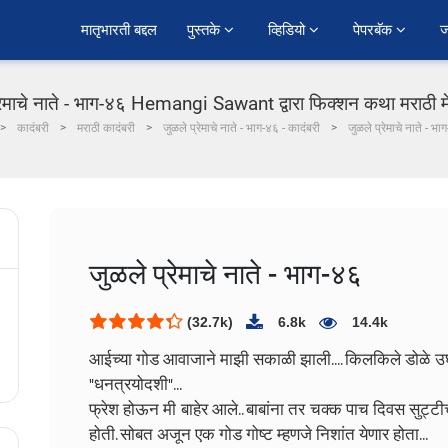
﻿मातृभारती बद्दल
पुस्तके 
व्हिडियो 
पेपरबॅक 
ज
रेमाचे नाते - भाग-४६ Hemangi Sawant द्वारा फिक्शन कथा मराठी म
कादंबरी
मराठी कादंबरी
जुळले प्रेमाचे नाते - भाग-४६ - कादंबरी
जुळले प्रेमाचे नाते - भा
जुळले प्रेमाचे नाते - भाग-४६
(32.7k)
6.8k
14.4k
आईच्या गोड आवाजाने माझी सकाळी झाली.... किलकिले डोळे उ
"धनत्रयोदशी"...
फ्रेश होऊन मी बाहेर आले.. बाबांना तर चक्क पाच दिवस सुट्टीचे
होती. सोबत अजून एक गोड गोष्ट म्हणजे निशांत येणार होता...