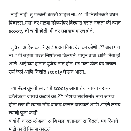
"नाही नाही.. तु मस्करी करतो आहेस ना...??" मी निशांतकडे बघत
विचारल.. मला तर माझ्या डोळ्यांवर विश्वास बसत नव्हता की त्यात
scooty ची चावी होती.. मी तर उडयाच मारत होते...
"तु वेडा आहेस का...? एवढं महाग गिफ्ट देत का कोणी...?? बाबा पण
ना..." मी उड्या मारत निशांतला बिलगले.. मागून बाबा आणि रिया ही
आले.. आई च्या हातात पूजेच ताट होत.. मग मला डोळे बंद करून
उभं केलं आणि निशांत scooty घेऊन आला..
"घ्या मॅडम तुमची स्वतःची scooty आता रोज याच्या वरूनच
कॉलेजला जायचं कळलं का..??" निशांत सर्वांसमोर मला सांगत
होता. तस मी त्याला तोंड वाकड करून दाखवलं आणि आईने लगेच
त्याची पूजा केली..
बाबांनी नारळ फोडला.. आणि मला बसायला सांगितलं... मग रियाने
माझे काही क्लिस काढले...