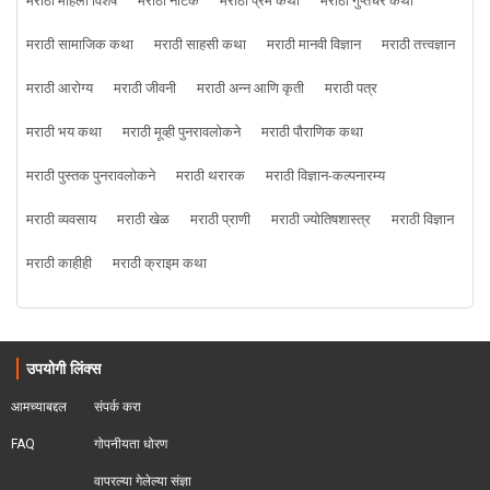
मराठी महिला विशेष
मराठी नाटक
मराठी प्रेम कथा
मराठी गुप्तचर कथा
मराठी सामाजिक कथा
मराठी साहसी कथा
मराठी मानवी विज्ञान
मराठी तत्त्वज्ञान
मराठी आरोग्य
मराठी जीवनी
मराठी अन्न आणि कृती
मराठी पत्र
मराठी भय कथा
मराठी मूव्ही पुनरावलोकने
मराठी पौराणिक कथा
मराठी पुस्तक पुनरावलोकने
मराठी थरारक
मराठी विज्ञान-कल्पनारम्य
मराठी व्यवसाय
मराठी खेळ
मराठी प्राणी
मराठी ज्योतिषशास्त्र
मराठी विज्ञान
मराठी काहीही
मराठी क्राइम कथा
उपयोगी लिंक्स
आमच्याबद्दल
संपर्क करा
FAQ
गोपनीयता धोरण
वापरल्या गेलेल्या संज्ञा