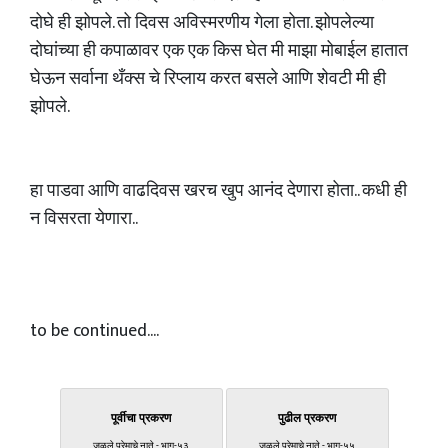
दोघे ही झोपले. तो दिवस अविस्मरणीय गेला होता. झोपलेल्या
दोघांच्या ही कपाळावर एक एक किस घेत मी माझा मोबाईल हातात
घेऊन सर्वाना थँक्स चे रिप्लाय करत बसले आणि शेवटी मी ही
झोपले.
हा पाडवा आणि वाढदिवस खरच खुप आनंद देणारा होता.. कधी ही
न विसरता येणारा..
to be continued....
पूर्वीचा प्रकरण
पुढील प्रकरण
जुळले प्रेमाचे नाते - भाग-५३
जुळले प्रेमाचे नाते - भाग-५५