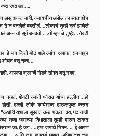
 करा स्वतःला…..
े कधीच असू शकत नाही, करायचीच असेल तर स्वतःशीच
 ते न बनलेलं बघतीलं….लोकाचं तुम्ही खरं झालेलं
लं अन्न तो सूर्य बनवतो…..तो म्हणजे तुम्ही… तेवढी
नका, हे जग किती मोठं आहे त्यांचा अवाका समजावून
ववाद शोधत बसू नका….
ाही, आपल्या श्रमाचें गोडवे सांगत बसू नका,
नव्हतं. शेवटी त्यांनी थोरात यांचा हल्लीचा…हो
 होती, हल्ली लोकं कार्यशाळा हाऊसफुल करुन
 “कधीही यशाला सुरवात करु शकता, वय, पद यांची
्या नव्या जगाच्या विधाताला तुम्ही मारुन टाकत
विसरुन जा, हे जग….. हया जगाचे नियम….. हे आपण
बाळगा…. आणि जग जगतयं म्हणून अजिबातच जगू