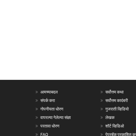
आमच्याबद्दल
सर्वोत्तम कथा
संपर्क करा
सर्वोत्तम कादंबरी
गोपनीयता धोरण
गुजराती व्हिडियो
वापरल्या गेलेल्या संज्ञा
लेखक
परतावा धोरण
शॉर्ट व्हिडिओ
FAQ
पेपरबॅक प्रकाशित क