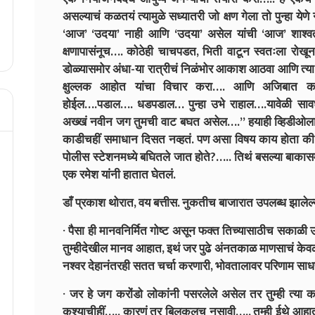
असल्याचं कळतयं त्यामुळे सध्यातरी जो क्षण गेला तो पुन्हा येणे
‘आज’ ‘उदया’ नाही आणि ‘उदया’ असेल यांची ‘आज’ शाश्वती 
क्षणापासंनूच…. कोठेही चाचपडत, भिती वाटून स्वतःला रोखून 
डोळ्यासमोर अंधा-या रात्रीचं निळंभोर आकाश आठवा आणि त्य
क्षुल्लक आहोत यांचा विचार करा…. आणि अजिबात 
होईल….पडाल…. धडपडाल… पुन्हा उभे राहाल….यावेळी 
अख्खं नवीन जग तुमची वाट बघत असेल….” हयाही व्हिडीओला भ
काडीचहीं समाधान दिसत नव्हतं. पण असा विषय काय होता की डा
पोलीस स्टेशनमध्ये बघितले जात होते?….. तिथं बसल्या बाकासमो
एक रमेश यांनी हातात घेतलं.
डाँ प्रकाश थोरात, वय बत्तीस. नुकतीच बाजारात उपलब्ध झालेल्
· पैसा ही मानवनिर्मित गोष्ट असून फक्त तिच्यासाठीच सकाळी उ
तुम्हीदेखील मानव आहात, इथं जर पुढे अंनतकाळ माणसाचं केव
नश्वर देहानंतरही सतत चर्चा करणारी, भोवतालावर परिणाम साधण
· जर हे जग करोंडाे लाेकांनी पसरलेले असेल तर तुम्ही त्या 
कश्याचीहीं….. कारणं तर बिलकुलच नसावी….. तुम्ही ईथे आह