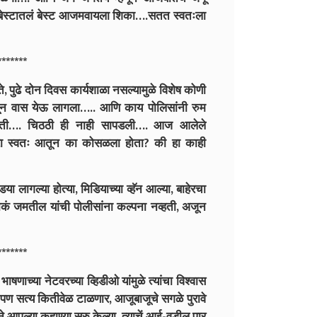
.बेस्टातलं बेस्ट आजमवायला शिका….सतत स्वतःला
*******
, पुढे दोन दिवस कार्यशाळा नसल्यामुळे विशेष कोणी
तून वास येऊ लागला….. आणि काय पोलिसांनी रुम
 होती…. चिठठी ही नाही सापडली…. आज आलेले
रणारा स्वतः आतून का कोसळला होता? की हा काही
ा लागल्या होत्या, मिडियाच्या व्हॅन आल्या, बाहेरचा
ोकं जमतील यांची पोलीसांना कल्पना नव्हती, अजून
*******
ाषणाच्या नेटवरच्या व्हिडीओ यांमुळे त्यांचा विश्वास
पण सत्य कितीवेळ टाळणार, आजूबाजूचे सगळे पुरावे
ने आपल्या कहाण्या सुरु केल्या, त्याचें आई-वडील पार