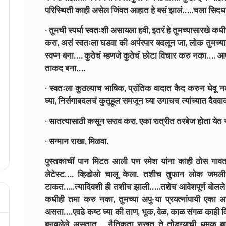
परिस्थिती काही असेल जिंवत आहात हे बसं झालं…..चला सिदध
· तुमची स्पर्धा स्वतःशी असायला हवी, इतरं हे तुमच्यासारख
करा, असं स्वतःला घडवा की अपंरपार बदलून जा, लोक तुमच्यात
स्वप्न बना…. कुठेचं म्हणजे कुठेचं छोटा विचार करु नका…. आप
ताकद बना….
· स्वतःला कुठल्याच भाषिक, प्रांतिक वादात कैद करुन घेवू 
घ्या, निर्सगाबदलचं कुतूहूल समजून घ्या उगाचच त्यांच्यात दै
· सातत्यासाठी कसून सराव करा, एका रात्रीत तरबेज होता येत न
· सन्मान राखा, मिळवा.
पुस्तकाचीं पान मिटत आली पण रमेश यांना काही ठोस गावतच 
लेटेस्ट…. व्हिडोओ चालू केला. तशीच तुफान लोक जमली
टाकत…..त्यादिवशी ही तशीच झाली…..तशेच आवेशपूर्ण बोलले
कधीही तमा करु नका, तुमच्या अपु-या प्रयत्नांपायी एका अख
असता….एवढे कष्ट घ्या की ताण, भूक, वेळ, काळ संगळ काही 
बनवलेले असतात…..नैतिकता राखत ते तोडण्याची धमक 