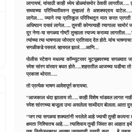
लागायचं, यांसाठी काही ध्येय डोळ्यांसमोर ठेवावी लागतील….. 
सध्याच्या परिस्थितीवरुन तुम्हालां ते अशक्यप्राय वाटेल…..
लागेल….. ज्याने त्या प्रतिकूल परिस्थितून मात करत प्रगती
अधिष्ठान दयावं लागेल….. तुमची कोणत्याही त्यागाला सामोरं ज
दूर नेणा-या सगळ्या गोष्टी तुम्हाला त्याज्य कराव्या लागतील….
त्यांच्या त्या भाषणाला जोरदार प्रतिसाद देत होते. यांच भाष
सगळीकडे पसरलं. व्हायरल झालं…..आणि…
पोलीस स्टेशन मधल्या कॉम्प्युटरवर युटयूबवरच्या सगळ्यात जास्त
रमेश सांरग वांरवार बघत होते…..शहरातील आजच्या घडीचा तो
प्रकाश थोरात…..
तो प्रत्येक भाषण आवेशपूर्ण करायचा.
“आजकाल धंदा झालाय तो….. काही विशेष भांडवल लागत ना
रमेश सांरगच्या बाजूला उभा असलेला साथीदार बोलला. आता दुसरा
“जग त्या सगळया शक्यतांनी भरलेले आहे ज्याची तुम्ही कल्पना
क्षमता निश्चितच आहे….. त्याशिवाय तुम्ही जिंवत का आहात 
एक नियोजनबदध आयुष्य जगण्याची तयारी करा….. हे एकच ज