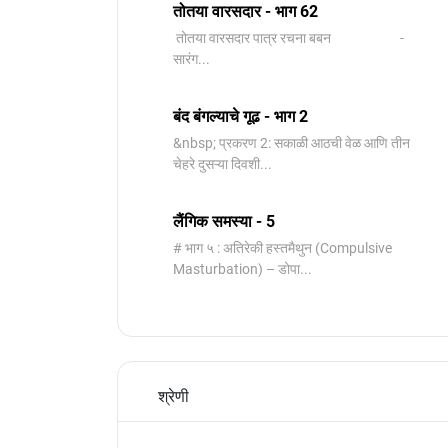
तोतया वारसदार - भाग 62
तोतया वारसदार पात्र रचना बबन -
सारंग...
बंद बंगल्याचे गूढ - भाग 2
&nbsp; प्रकरण 2: सकाळी आठची वेळ आणि तीन
चेहरे दुसऱ्या दिवशी...
लैंगिक समस्या - 5
# भाग ५ : अतिरेकी हस्तमैथुन (Compulsive
Masturbation) – डोपा...
श्रेणी