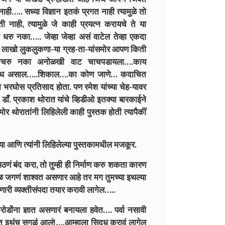
 नाही….. सध्या विज्ञान इतकं प्रगत नाही त्यामुळे तो
नाही, त्यामुळे जे काही प्रयत्न करायचे ते या
धरु नका….. जेव्हा जेव्हा असं वाटेल तेव्हा एकदा
ा लाखो लुकलुकणा-या ग्रह-ता-यांसमोर आपण किती
कचरु नका अनाेळखी वाट चाचपडायला….काय
सावध असाल…..शिकाल….का कोण जाणे… कदाचित
रघोस प्रतिसाद होता. पण रमेश यांच्या चेह-यावर
ँ. प्रकाश थोरात यांचे व्हिडीओ इतक्या बारकाईने
र थोरातांनी लिहिलेली काही पुस्तक होती त्यापैकीं
या आणि त्यांनी लिहिलेल्या पुस्तकामधील मजकूर.
ठणं बंद करा, तो तुम्ही ही निर्माण करु शकता कारण
ळ जगणं शाश्वत असणार आहे तर मग तुमच्या इथल्या
ारी व्यक्तीसंपदा तयार करावी लागेल…..
करोडोंना ज्ञात असणारं बनायला हवेत…. पर्वा नसावी
ात इथंच सगळं आलं!….आम्हाला सिदध करावं लागेल