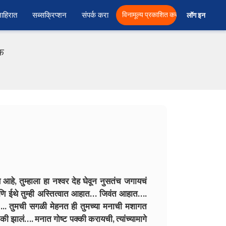
ाहिरात
सब्सक्रिप्शन
संपर्क करा
विनामूल्य प्रकाशित करा
लॉग इन  
एफ
हे, तुम्हाला हा नश्वर देह घेवून नुसतंच जगायचं
आणि ईथे तुम्ही अस्तित्वात आहात… जिवंत आहात….
….. तुमची सगळी मेहनत ही तुमच्या मनाची मशागत
ी झालं…. मनात गोष्ट पक्की करायची, त्यांच्यामागे