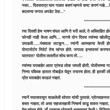
नका… दिवसरात्र घाम गाळत बसणं म्हणजे कष्ट करणं नव्हे…
बदलत्या जगात अपडेट ठेवा…”
*****************
त्या दिवशी हेच भाषण संपल आणि ते घरी आले, ते अविवाहित होते
फोनही नाही केला आणि…. मागचे दोन दिवस त्यांच्या खोली
उघडली……पंख्याला लटकून…. त्यांनी आत्महत्या केली
पोस्टमोर्टम रिपोर्ट तेच सांगत होते. जगाला इन्सपायरं क
घातपात? पोलीस लावतील शोध काय तो…..
त्यांच्या घराबाहेर आता प्रंचड लोक जमली होती, पोलीसच्या गाडय
निम्मा पब्लिक हातात मोबाईल घेवून तयारच होता, ही इतकी ल
प्रेत घराबाहेर काढलं नव्हतं.
*****************
त्यानें मघासपासून चाळलेली थोरात यांची पुस्तकं, प्रोत्साहनपर भ
बसत नव्हता, तो असा सहजासहजी निष्कर्ष काढू शकत नव्हता, 
हेच सांगत होते. डाँ. प्रकाश थोरातने आत्महत्या केली !. मिडिया