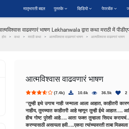
﻿मातृभारती बद्दल
पुस्तके 
व्हिडियो 
पेपरबॅक 
ज
त्मविश्वास वाढवणारं भाषण Lekhanwala द्वारा कथा मराठी में पीडी
होम
कथा
मराठी कथा
आत्मविश्वास वाढवणारं भाषण
आत्मविश्वास वाढवणारं भाषण
आत्मविश्वास वाढवणारं भाषण
(7.4k)
10.6k
36.5k
2
“तुम्ही इथे उगाच नाही जन्माला आला आहात, काहीतरी कारण आ
नाहीय, तुमच्यात काहीतरी आहे म्हणून तुम्ही ईथे आहात….. 
हीच गोष्ट पुरेशी आहे….. आता फक्त तुम्हाला सिदध करायचं
करण्यासाठी असायला हवी…..एकदा त्यांच्यावरती ताबा मिळवला क