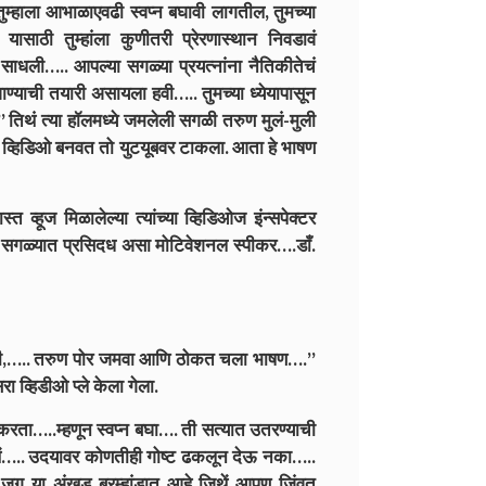
तुम्हाला आभाळाएवढी स्वप्न बघावी लागतील, तुमच्या
 यासाठी तुम्हांला कुणीतरी प्रेरणास्थान निवडावं
 साधली….. आपल्या सगळ्या प्रयत्नांना नैतिकीतेचं
ाण्याची तयारी असायला हवी….. तुमच्या ध्येयापासून
.” तिथं त्या हॉलमध्ये जमलेली सगळी तरुण मुलं-मुली
णाचा व्हिडिओ बनवत तो युटयूबवर टाकला. आता हे भाषण
 व्हूज मिळालेल्या त्यांच्या व्हिडिओज इंन्सपेक्टर
 सगळ्यात प्रसिदध असा मोटिवेशनल स्पीकर….डाँ.
ही,….. तरुण पोर जमवा आणि ठोकत चला भाषण….”
 व्हिडीओ प्ले केला गेला.
 करता…..म्हणून स्वप्न बघा…. ती सत्यात उतरण्याची
इथें….. उदयावर कोणतीही गोष्ट ढकलून देऊ नका…..
ग या अंखड ब्रम्हांडात आहे जिथें आपण जिंवत