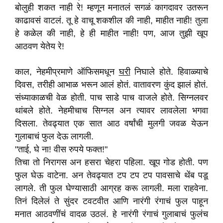
बोलुही शकत नाही रे! म्हणून मनातलं सगळं कागदावर उतरून
काढावसं वाटलं. तू हे वाचू शकशील की नाही, माहीत नाही! तुला
हे कळेल की नाही, हे ही माहीत नाही! पण, आज तुझी खूप
आठवण येतेय रे!
काल, नेहमीप्रमाणे ऑफिसमधून
घरी
निघाले होते. हिवाळ्याचे
दिवस, तरीही आभाळ भरून आलं होतं. वातावरण कुंद झालं होतं.
संध्याकाळची वेळ होती. पाच साडे पाच वाजले होते. सिग्नलवर
थांबले होते. नेहमीचाच सिग्नल अन त्यावर लावलेला भगवा
दिसला. तेवढ्यात एक सात आठ वर्षांची मुलगी जवळ येऊन
गुलाबाचं फुल देऊ लागली.
"ताई, घे ना! वीस रुपये फक्त!"
तिचा तो निरागस अन हसरा चेहरा पहिला. खूप गोड होती. पण
फुल घेऊ वाटेना. अन तेवढ्यात टप टप टप पावसाचे थेंब पडू
लागले. ती फुल घेण्यासाठी आग्रह करू लागली. मला राहवेना.
तिनं दिलेलं ते सुंदर टवटवीत आणि नारंगी रंगाचं फुल पाहून
मनात आठवणींचं वादळ उठलं. हे नारंगी रंगाचं गुलाबाचं फुलंच