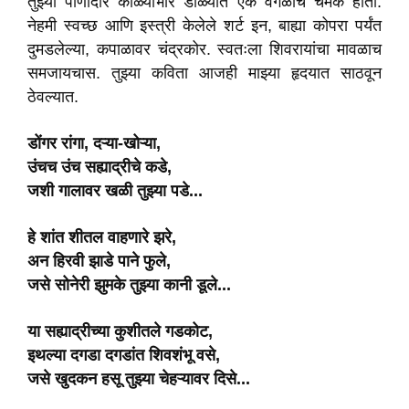
तुझ्या पाणीदार काळ्याभोर डोळ्यांत एक वेगळीच चमक होती.
नेहमी स्वच्छ आणि इस्त्री केलेले शर्ट इन, बाह्या कोपरा पर्यंत
दुमडलेल्या, कपाळावर चंद्रकोर. स्वतःला शिवरायांचा मावळाच
समजायचास. तुझ्या कविता आजही माझ्या हृदयात साठवून
ठेवल्यात.
डोंगर रांगा, दऱ्या-खोऱ्या,
उंचच
उंच
सह्याद्रीचे कडे,
जशी
गालावर
खळी तुझ्या पडे...
हे
शांत
शीतल
वाहणारे झरे,
अन
हिरवी झाडे पाने फुले,
जसे सोनेरी झुमके तुझ्या कानी डूले...
या सह्याद्रीच्या कुशीतले
गडकोट
,
इथल्या दगडा
दगडांत
शिवशंभू वसे,
जसे
खुदकन
हसू तुझ्या
चेहऱ्यावर
दिसे...