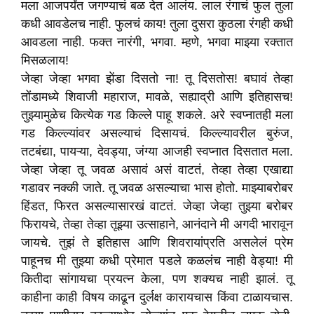
मला आजपर्यंत जगण्याचं बळ देत आलंय. लाल रंगाचं फुल तुला
कधी आवडेलच नाही. फुलचं काय! तुला दुसरा कुठला रंगही कधी
आवडला नाही. फक्त नारंगी, भगवा. म्हणे, भगवा माझ्या रक्तात
मिसळलाय!
जेव्हा जेव्हा भगवा झेंडा दिसतो ना! तू दिसतोस! बघावं तेव्हा
तोंडामध्ये शिवाजी महाराज, मावळे, सह्याद्री आणि इतिहासच!
तुझ्यामुळेच कित्येक गड किल्ले पाहू शकले. अरे स्वप्नातही मला
गड किल्ल्यांवर असल्याचं दिसायचं. किल्ल्यावरील बुरुंज,
तटबंद्या, पायऱ्या, देवड्या, जंग्या आजही स्वप्नात दिसतात मला.
जेव्हा जेव्हा तू जवळ असावं असं वाटतं, तेव्हा तेव्हा एखाद्या
गडावर नक्की जाते. तू जवळ असल्याचा भास होतो. माझ्याबरोबर
हिंडत, फिरत असल्यासारखं वाटतं. जेव्हा जेव्हा तुझ्या बरोबर
फिरायचे, तेव्हा तेव्हा तूझ्या उत्साहाने, आनंदाने मी अगदी भारावून
जायचे. तुझं ते इतिहास आणि शिवरायांप्रति असलेलं प्रेम
पाहूनच मी तुझ्या कधी प्रेमात पडले कळलंच नाही वेड्या! मी
कितीदा सांगायचा प्रयत्न केला, पण शक्यच नाही झालं. तू
काहीना काही विषय काढून दुर्लक्ष कारायचास किंवा टाळायचास.