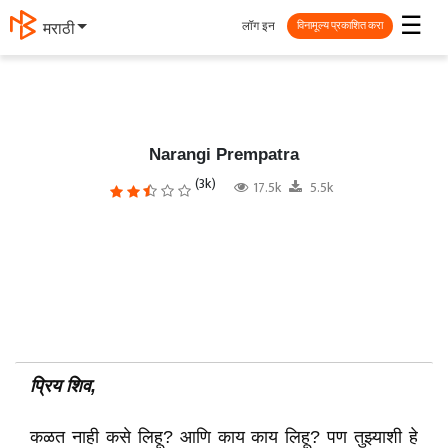
☰
लॉग इन
मराठी
विनामूल्य प्रकाशित करा
Narangi Prempatra
(3k)
17.5k
5.5k
प्रिय
शिव
,
कळत नाही कसे लिहू? आणि काय काय लिहू? पण तुझ्याशी हे