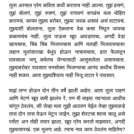
तुला अस्सल प्रेम कविता कधी करताच नाही आल्या. तुझं हसणं,
तुझं बोलणं, तुझं रुसणं, तुझं रागावणं सगळंच मला मोहित
करायचं. कायम तुझ्या बरोबर, तुझ्या जवळ असावं असं वाटायचं.
तुझ्याशी बोलताना, तुला ऐकताना वेळ कसा निघून जायचा
कळायचंच नाही. तुला पाऊस खूप आवडायचा, अगदी वेडा
व्हायचास, चिंब चिंब भिजायचास आणि मलाही भिजवायचास!
लहान मुलांसारखा बेधुंद होऊन नाचायचास, हात फैलावून
पावसाला जणू कवेतच घेण्यासाठी आसुसलेला असायचास.
तुझ्याबरोबर पावसात मनसोक्त भिजण्याचा आनंद कधीच विसरू
नाही शकत. आता तुझ्याशिवाय नाही भिजू वाटत रे पावसात.
माझं लग्न होऊन दोन तीन वर्षे झाली आहेत. आता तुला पाहणं
आणि भेटणं खूप कमी झालंय रे. पण मी माझ्या नवऱ्याला आधीच
सांगून ठेवलंय, की जेव्हा मला तुझी आठवण येईल तेव्हा तुझ्याकडे
तास दोन तास येऊन भेटून जाईन. तुझा शेवटचा श्वास चालू असे
पर्यंत! अन तोही तयार झाला. खूप प्रेम करतो माझ्यावर, अगदी
तुझ्यासारखं. एक मुलगा आहे. त्याच नाव काय ठेवलंय माहितेय?