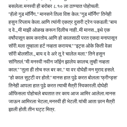
बसलेला. मनस्वी ही बरोबर ८.१० ला ठाण्यात पोहोचली.
"हॅलो गुड मॉर्निंग.." मानसने तिला विश केल. "गुड मॉर्निंग" तिनेही
हसुन रिप्लाय केला. आणि त्यांनी एकत्र दुसरी ट्रेन पकडली. "बाय
द वे.., मी माझी ओळख करून दिलीच नाही.. मी मानस.., इथे एक
वर्षांपासून काम करतोय. आणि हो कालसाठी परत एकदा मनापासून
सॉरी. मला तुम्हाला हर्ट नव्हता करायच." "इट्स ओके किती वेळा
सॉरी बोलशील.., बाय द वे अरे तू रे चालेल मला." तिने हसुन
सांगितलं. "मी मनस्वी नवीन जॉईन झालेय कालच. तुम्ही नव्हता
काल." "तुला ही तोच रुल बर का.." या वर दोघेही मन मुराद हसले.
"हो काल सुट्टी वर होतो." मानस हात पुढे करत बोलला 'फ्रीन्ड्स'
तिनेही आपला हात पुढे करत त्याची मैत्री स्विकारली. दोघेही
ऑफिसला पोहोचले बघतात तर काय आज आमिर आलेला. मानस
जाऊन आमिरला भेटला, मनस्वी ही भेटली. यांची आता छान मैत्री
झाली होती. तीन घट्ट मित्र.