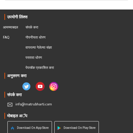
उपयोगी लिंक्स
आमच्याबद्दल
संपर्क करा
FAQ
गोपनीयता धोरण
वापरल्या गेलेल्या संज्ञा
परतावा धोरण 
पेपरबॅक प्रकाशित करा
अनुसरण करा
संपर्क करा
info@matrubharti.com
मोबाइल अॅप
Download On App Store
Download On Play Store