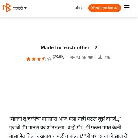
☰
लॉग इन
मराठी
विनामूल्य प्रकाशित करा
Made for each other - 2
(23.8k)
24.9k
1
13k
"मानस तू चुकीचा वागलास आज मला नाही पटल तुझं वागणं..,"
प्राची मॅम मानस वर ओरडल्या. "अहो मॅम.., मी फक्त गंमत केली
माझा हेतू तिला दुखवायचा मुळीच नव्हता." "हो पण आज जे झाल ते