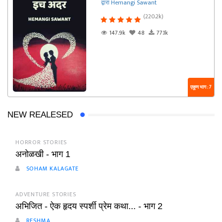
द्वारा Hemangi Sawant
(220.2k)
147.9k
48
77.1k
एकूण भाग : 7
NEW REALESED
HORROR STORIES
अनोळखी - भाग 1
SOHAM KALAGATE
ADVENTURE STORIES
अभिजित - ऐक हृदय स्पर्शी प्रेम कथा... - भाग 2
RESHMA