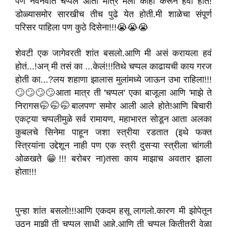
पण नवनवीत चप्पल आता मात्र मला काही करून हवी होते!
डोळ्यासमोर सारखीच तीच पुढे येत होती.मी शाळेचा संपूर्ण
परिसर पाहिला पण कुठे दिसेना!!!😭😭😭
शेवटी एक जागेवरती शांत बसलो.आणि मी असं करायला हवं
होतं...!अन् मी तसं का ...केलं!!!तिथे चप्पल काढायची काय गरज
होती का...?लय शहाणा झालास मुलांमध्ये जाऊन उभा राहिला!!!
🙄🙄🙄🙄आता मात्र ती 'चप्पल' एका बाजूला आणि 'माझे ते
निरागस🤭🤭🤭बालपण' समोर आली आले होते!आणि बिचारी
एकट्या चप्पलीमुळे सर्व रामायण, महाभारत सोडून आता अलका
कुबलचे सिनेमा पाहून जशा स्त्रीया रडतात (इथे फक्त
स्त्रियांना उद्देशून नाही पण एक स्त्री दुसऱ्या स्त्रीला चांगली
ओळखते 😁!!! बरोबर ना)तसा काय माझाच अवतार झाला
होता!!!
पुन्हा शांत बसलो!!!आणि एकदम हसू लागलो.कारण मी झोपेतून
उठून माझी ती चप्पल साधी आहे.आणि ती चप्पल कितीतरी वेळा