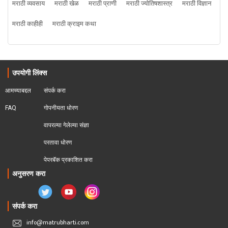
मराठी व्यवसाय
मराठी खेळ
मराठी प्राणी
मराठी ज्योतिषशास्त्र
मराठी विज्ञान
मराठी काहीही
मराठी क्राइम कथा
उपयोगी लिंक्स
आमच्याबद्दल
संपर्क करा
FAQ
गोपनीयता धोरण
वापरल्या गेलेल्या संज्ञा
परतावा धोरण 
पेपरबॅक प्रकाशित करा
अनुसरण करा
संपर्क करा
info@matrubharti.com