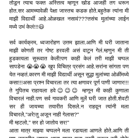
तोडून त्याच फक्त अस्तित्व म्हणून खोड आजही तग धरून
होत.सर आमच्यावेळी पेक्षा जास्तच कडक होते.बहुतेक त्यांना मी
माझी विद्यार्थी आहे.ओळखल नसावं???तसंच मुलांच्या लाईन
मध्ये उभं केलं!!!😃
सर्व कार्यक्रम, ध्वजारोहण उत्तम झाला.आणि मी घरी जाताना
माझी कोणती तर गोष्ट हरवली असं वाटून गेलं.म्हणुन मी ती
हुडकायला सुरूवात केली!पण काही केलं तरी माझी चप्पल
सापडेना 😭😭😭 खुप विचित्र प्रसंग आहे.सरांना सांगता पण
येत नव्हतं.कारण मी माझी विद्यार्थी असून सुद्धा मुलांच्या ओळींमध्ये
कसा!!!असा प्रश्न विचारला तर त्या क्षणावर पूर्ण पाणी जाणार!!!
ते गुपितच राहायला हवे😉😉😉 म्हणून मी काही कुणाला
विचारलं नाही.पण सर्व गावकरी आणि मुलें घरी जात होती.शेवटी
सर ही जायच्या तयारीत दिसले.न राहवून त्यांनी मला
विचारले,"अरे!तु अजून नाही गेलास?"
मी म्हटलो," सर हो जातोय सर!"
आता मात्र माझ्या चप्पलने मला रडायला आणले होते.आणि ती