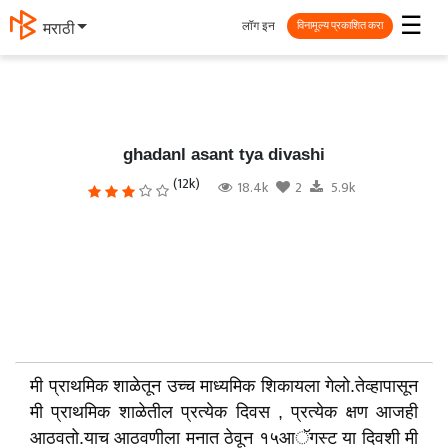
☰
लॉग इन
मराठी
विनामूल्य प्रकाशित करा
ghadanl asant tya divashi
(12k)
18.4k
2
5.9k
मी प्राथमिक शाळेतून उच्च माध्यमिक शिकायला गेलो.तेव्हापासून
मी प्राथमिक शाळेतील प्रत्येक दिवस , प्रत्येक क्षण आजही
आठवतो.याच आठवणीला मनात ठेवून १५आॅगस्ट या दिवशी मी