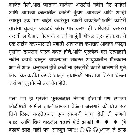
शाळेत गेलो.आत जाताना शाळेला असलेलं नवीन गेट पाहिलं
आणि आमच्या काळातील काटेरी कुंपण आठवलं आणि आम्ही
त्यातून एक पाय बाहेर कंबरेतून खाली वाकलेलो.आणि काटेरी
तारांना चुकवून जवळचे अंतर पार करण ही तारेवरती कसरत
करावी लागे.आत गेल्यानंतर सर्व बाजूंनी गोंधळ सुरू होता.सरांचे
एक लाईन करण्यासाठी पहाडी आवाजात कणखर आवाज काढून
मुलांना डापरून सरळ करत होते.आणि प्रत्येक मुल उत्साहाने
नवीन कपडे घालून आपल्याला सावरत आयुष्यातील मौल्यवान
क्षण ते आज अनुभवत होते.कधी ना इस्त्रीचे कपडे घालणारी मुले
आज कडकडीत कपडे घालून हातामध्ये भारताचा तिरंगा घेऊन
सरांच्या सूचनेकडे लक्ष देत होते.
मला पण हा प्रसंग भूतकाळात नेणारा होता.मी पण त्यांच्या
ओळींमध्ये सामील झालो.आमच्या वेळेला असणारे कोणतेच सर
तिथे दिसत नव्हते.फक्त एक हक्काची जागा होती ती म्हणजे
शाळा आणि तिथे वाढलेल वडाचं मोठं झाड!! 🌲 🌲 🌲 (हे
वडाचं झाड नाही पण समजून घ्या!!!😃😃😃)आज ते झाड