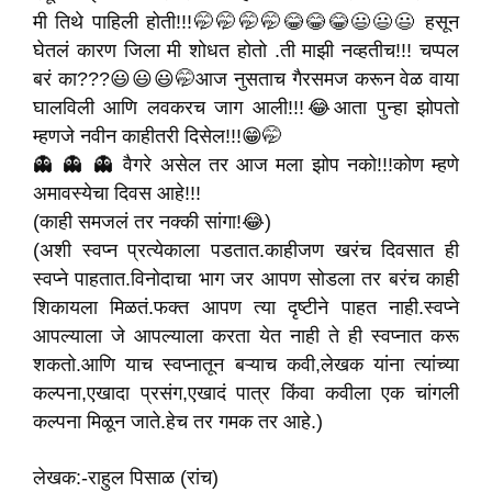
मी तिथे पाहिली होती!!!🤭🤭🤭🤭😂😂😂😃😃😃 हसून
घेतलं कारण जिला मी शोधत होतो .ती माझी नव्हतीच!!! चप्पल
बरं का???😃😃😃🤭आज नुसताच गैरसमज करून वेळ वाया
घालविली आणि लवकरच जाग आली!!!😂आता पुन्हा झोपतो
म्हणजे नवीन काहीतरी दिसेल!!!😁🤭
👻 👻 👻 वैगरे असेल तर आज मला झोप नको!!!कोण म्हणे
अमावस्येचा दिवस आहे!!!
(काही समजलं तर नक्की सांगा!😂)
(अशी स्वप्न प्रत्येकाला पडतात.काहीजण खरंच दिवसात ही
स्वप्ने पाहतात.विनोदाचा भाग जर आपण सोडला तर बरंच काही
शिकायला मिळतं.फक्त आपण त्या दृष्टीने पाहत नाही.स्वप्ने
आपल्याला जे आपल्याला करता येत नाही ते ही स्वप्नात करू
शकतो.आणि याच स्वप्नातून बऱ्याच कवी,लेखक यांना त्यांच्या
कल्पना,एखादा प्रसंग,एखादं पात्र किंवा कवीला एक चांगली
कल्पना मिळून जाते.हेच तर गमक तर आहे.)
लेखक:-राहुल पिसाळ (रांच)