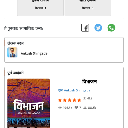
पूर्वीचा प्रकरण
पुढील प्रकरण
विभाजन - 1
विभाजन - 3
हे पुस्तक सामायिक करा:
लेखक बद्दल
फॉलो करा
Ankush Shingade
पूर्ण कादंबरी
विभाजन
द्वारा Ankush Shingade
(13.4k)
196.8k
7
88.3k