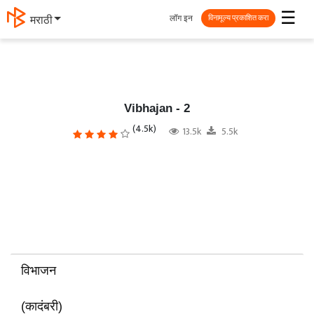
☰
लॉग इन
मराठी
विनामूल्य प्रकाशित करा
Vibhajan - 2
(4.5k)
13.5k
5.5k
विभाजन
(कादंबरी)