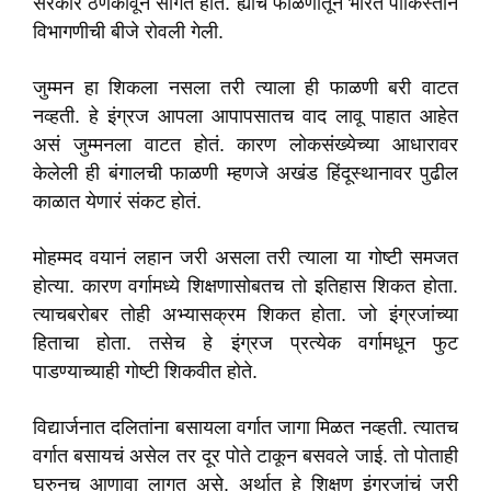
सरकार ठणकावून सांगत होते. ह्याच फाळणीतून भारत पाकिस्तान
विभागणीची बीजे रोवली गेली.
जुम्मन हा शिकला नसला तरी त्याला ही फाळणी बरी वाटत
नव्हती. हे इंग्रज आपला आपापसातच वाद लावू पाहात आहेत
असं जुम्मनला वाटत होतं. कारण लोकसंख्येच्या आधारावर
केलेली ही बंगालची फाळणी म्हणजे अखंड हिंदूस्थानावर पुढील
काळात येणारं संकट होतं.
मोहम्मद वयानं लहान जरी असला तरी त्याला या गोष्टी समजत
होत्या. कारण वर्गामध्ये शिक्षणासोबतच तो इतिहास शिकत होता.
त्याचबरोबर तोही अभ्यासक्रम शिकत होता. जो इंग्रजांच्या
हिताचा होता. तसेच हे इंग्रज प्रत्येक वर्गामधून फुट
पाडण्याच्याही गोष्टी शिकवीत होते.
विद्यार्जनात दलितांना बसायला वर्गात जागा मिळत नव्हती. त्यातच
वर्गात बसायचं असेल तर दूर पोते टाकून बसवले जाई. तो पोताही
घरुनच आणावा लागत असे. अर्थात हे शिक्षण इंग्रजांचं जरी