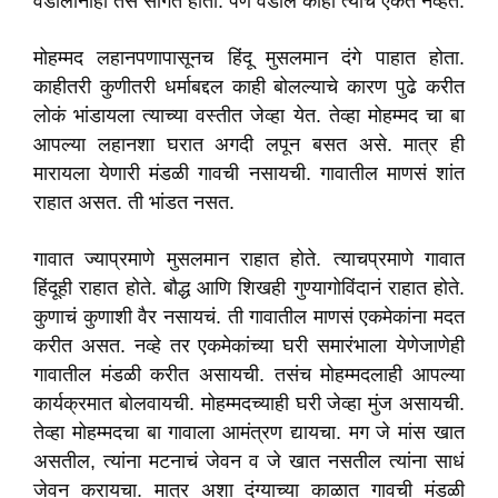
वडीलांनाही तसं सांगत होता. पण वडील काही त्याचं ऐकत नव्हते.
मोहम्मद लहानपणापासूनच हिंदू मुसलमान दंगे पाहात होता.
काहीतरी कुणीतरी धर्माबद्दल काही बोलल्याचे कारण पुढे करीत
लोकं भांडायला त्याच्या वस्तीत जेव्हा येत. तेव्हा मोहम्मद चा बा
आपल्या लहानशा घरात अगदी लपून बसत असे. मात्र ही
मारायला येणारी मंडळी गावची नसायची. गावातील माणसं शांत
राहात असत. ती भांडत नसत.
गावात ज्याप्रमाणे मुसलमान राहात होते. त्याचप्रमाणे गावात
हिंदूही राहात होते. बौद्ध आणि शिखही गुण्यागोविंदानं राहात होते.
कुणाचं कुणाशी वैर नसायचं. ती गावातील माणसं एकमेकांना मदत
करीत असत. नव्हे तर एकमेकांच्या घरी समारंभाला येणेजाणेही
गावातील मंडळी करीत असायची. तसंच मोहम्मदलाही आपल्या
कार्यक्रमात बोलवायची. मोहम्मदच्याही घरी जेव्हा मुंज असायची.
तेव्हा मोहम्मदचा बा गावाला आमंत्रण द्यायचा. मग जे मांस खात
असतील, त्यांना मटनाचं जेवन व जे खात नसतील त्यांना साधं
जेवन करायचा. मात्र अशा दंग्याच्या काळात गावची मंडळी