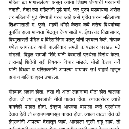
महिला ह्या मागासलेल्या असून त्यांना शिक्षण घेण्याची परवानगी
नव्हती. तेव्हा त्या महिलांनी पुढे यावं. जर पुरुष घडवायचा असेल
तर महिलांनी पुढं येण्याची गरज आहे असे गृहीत धरुन महिलांच्या
शिक्षणासाठी म. फुले, महर्षी धोंडो केशव कर्वे तसेच विधवांच्या
पुनर्विवाहाला मान्यता मिळवून देण्यासाठी पं. ईश्वरचंद विद्यासागर,
विष्णुशास्री पंडित व विरेशलिंगम पतलु यांनी प्रयत्न केले. गोपाळ
गणेश आगरकर यांनी बालविवाह संमती कायद्यावर परखड मते
मांडली. विठ्ठल रामजी शिंदे यांनी देवदासी प्रथेला विरोध केला.
ताराबाई शिंदेनी स्री विषयक विचार मांडले. धोंडो केशव कर्वे
यांनी विधवा व परितक्तांनी आपल्या पायावर उभं राहावं म्हणून
अनाथ बालिकाश्रम उभारला.
मोहम्मद लहान होता. तसा तो आता लहानाचा मोठा होत चालला
होता. तो त्या इंग्रजांची नीती पाहात होता. त्याचबरोबर त्यांचे
वागणेही पाहात होता. इंग्रज आपल्या बापाला कसे प्रलोभन
देतात हेही तो लहानपणापासून पाहात होता. त्याला वाटत होतं की
इंग्रजांनी आपल्या देशातून जावं. आम्हाला सुखी राहू द्यावं. तो