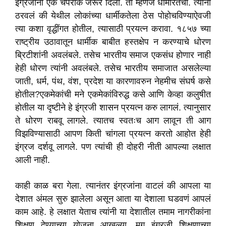
इंग्रजांना एक चपराक जरूर दिली. ती म्हणजे धार्मीरतेची. त्यांनी
ठरवलं की येथील लोकांच्या धार्मीकतेला ठेस पोहोचविण्याऐवजी
त्या कशा वृद्धींगत होतील, त्यासाठी प्रयत्न करावा. १८५७ च्या
राष्ट्रीय उठावातून धार्मीक बाबीत हस्तक्षेप न करण्याचे धोरण
ब्रिटीशांनी अवलंबले. तसेच भारतीय समाज एकसंध होणार नाही
हेही धोरण त्यांनी अवलंबले. तसेच भारतीय समाजात असलेल्या
जाती, धर्म, पंथ, वंश, प्रदेश या कारणावरुन नेहमीच संघर्ष कसे
होतील?एकमेकांची मने एकमेकांविरुद्ध कसे आणि केव्हा कलुषीत
होतील या दृष्टीने हे इंग्रजी शासन प्रयत्न करु लागलं. त्यानुसार
ते धोरण राबवू लागले. त्यातच स्वतःच आग लावून ती आग
विझविण्यासाठी आपण किती चांगला प्रयत्न करतो आहोत हेही
इंग्रज दर्शवू लागले. पण त्यांची ही दोहरी नीती आपल्या लक्षात
आली नाही.
काही काळ बरा गेला. त्यानंतर इंग्रजांना वाटलं की आपला या
देशात अंमल सुरु झालेला असून आता या देशाला घडवणं आपलं
काम आहे. हे लक्षात येताच त्यांनी या देशातील तमाम नागरीकांना
शिक्षण देण्याच्या योजना आखल्या. मग इंग्रजी शिक्षणाच्या