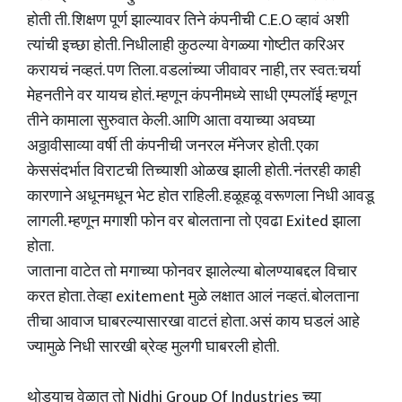
होती ती. शिक्षण पूर्ण झाल्यावर तिने कंपनीची C.E.O व्हावं अशी
त्यांची इच्छा होती. निधीलाही कुठल्या वेगळ्या गोष्टीत करिअर
करायचं नव्हतं. पण तिला. वडलांच्या जीवावर नाही, तर स्वत:चर्या
मेहनतीने वर यायच होतं. म्हणून कंपनीमध्ये साधी एम्पलॉई म्हणून
तीने कामाला सुरुवात केली. आणि आता वयाच्या अवघ्या
अठ्ठावीसाव्या वर्षी ती कंपनीची जनरल मॅनेजर होती. एका
केससंदर्भात विराटची तिच्याशी ओळख झाली होती. नंतरही काही
कारणाने अधूनमधून भेट होत राहिली. हळूहळू वरूणला निधी आवडू
लागली. म्हणून मगाशी फोन वर बोलताना तो एवढा Exited झाला
होता.
जाताना वाटेत तो मगाच्या फोनवर झालेल्या बोलण्याबद्दल विचार
करत होता‌. तेव्हा exitement मुळे लक्षात आलं नव्हतं. बोलताना
तीचा आवाज घाबरल्यासारखा वाटतं होता. असं काय घडलं आहे
ज्यामुळे निधी सारखी ब्रेव्ह मुलगी घाबरली होती.
थोड्याच वेळात तो Nidhi Group Of Industries च्या