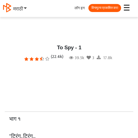
☰
लॉग इन
मराठी
विनामूल्य प्रकाशित करा
To Spy - 1
(22.4k)
39.5k
3
17.8k
भाग १
"ट्रिंग.. ट्रिंग...