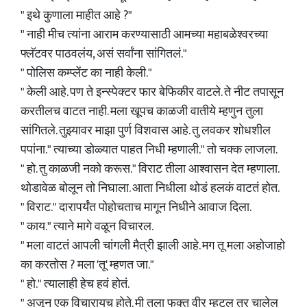
" इथे कुणाला माहीत आहे ?"
" नाही मीच त्यांना आराम करण्यासाठी आमच्या महाबळेश्वरच्या
फ्लॅटवर पाठवलंय, असं सर्वांना सांगितलं."
" पोलिस कम्प्लेंट का नाही केली."
" केली आहे. पण ते इन्स्पेक्टर फार बेफिकीर वाटले. ते नीट तपासून
करतीलच वाटत नाही. मला खूपच काळजी वातीये म्हणुन तुला
सांगितले. तुझ्यावर माझा पुर्ण विशवास आहे. तु लवकर शोधशील
पपांना." त्याच्या डोळ्यात पाहत निधी म्हणाली." तो चक्क लाजला.
" हो. तु काळजी नको करूस." विराट तीला आश्वासन देत म्हणाला.
थोडावेळ बोलून तो निघाला. आता निधीला थोडं हलकं वाटतं होत.
" विराट." दारापर्यंत पोहोचताच मागून निधीने आवाज दिला.
" काय." त्याने मागे वळून विचारल.
" मला वाटतं आपली चांगली मैत्री झाली आहे. मग तू मला अहोजाहो
का करतोस ? मला 'तू' म्हणत जा."
" हो." त्यालाही हेच हवं होतं.
" अजून एक विचारायच होते. मी तुला फक्त वीर म्हटल तर चालेल