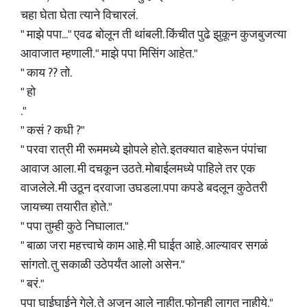
चहा घेता घेता त्याने विचारलं.
" माझे पपा..." एवढ बोलून ती थांबली. किंचीत पुढे झुकून कुजबुजत्या
आवाजात म्हणाली. " माझे पपा मिसिंग आहेत."
" काय ?? तो.
" हो
."
" कसं ? कधी ?"
" परवा रात्री मी रूममध्ये झोपले होते. इतक्यात बाहेरून पंपांचा
आवाज आला. मी दचकून उठते. मोबाईलमध्ये पाहिले तर एक
वाजलेले. मी उठून दरवाजा उघडला.पपा कपडे बदलून कुठेतरी
जायच्या तयारीत होते."
" पपा तुम्ही कुठे निघालात."
" बाळा जरा महत्त्वाचे काम आहे. मी घाईत आहे. आल्यावर सगळं
सांगतो. तु सकाळी उठेपर्यंत आलो असेन."
" बरं."
पपा घाईघाईने गेले. ते अजून आले नाहीत. फोनही लागत नाहीये."