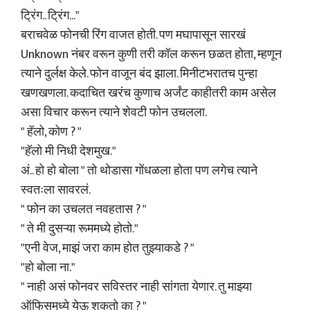
ट्रिंग.. ट्रिंग..."
बराचवेळ फोनची रिंग वाजत होती. पण मघापासून सारखं
Unknown नंबर वरून कुणी तरी कॉल करून छळत होता, म्हणून
त्याने दुर्लक्ष केले. फोन वाजून बंद झाला. मिनीटभरातच पुन्हा
खणखणला. कदाचित खरंच कुणाच अर्जंट काहीतरी काम असेल
असा विचार करून त्याने शेवटी फोन उचलला.
" हॅलो, कोण ? "
"हॅलो मी निधी देशमुख."
अं.. हो हो बोला " तो थोडासा गोंधळला होता पण लगेच त्याने
स्वतःला सावरलं.
" फोन का उचलत नवहतास ? "
" ते मी दुसऱ्या रूममध्ये होतो."
"एनी वेज, माझं जरा काम होत तुझ्याकडे ? "
"हो बोला ना."
" नाही असं फोनवर सविस्तर नाही सांगता येणार. तु माझ्या
ऑफिसमध्ये येऊ शकतो का ? "