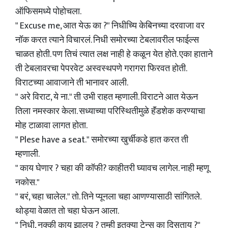
ऑफिसमध्ये पोहोचला.
" Excuse me, आत येऊ‌ का ?" निधीच्यि केबिनच्या दरवाजा वर
नॉक करत त्याने विचारलं. निधी समोरच्या टेबलावरील फाईल्स
चाळत होती. पण तिचं त्यात लक्ष नाही हे कळून येत होते. एका हाताने
ती टेबलावरचा पेपरवेट अस्वस्थपणे गरागरा फिरवत होती.
विराटच्या आवाजाने ती भानावर आली.
" अरे विराट, ये ना." ती उभी राहत म्हणाली. विराटने आत येऊन
तिला नमस्कार केला. सध्याच्या परिस्थितीमुळे हॅंडशेक करण्याचा
मोह टाळावा लागत होता.
" Plese have a seat." समोरच्या खुर्चीकडे हात करत ती
म्हणाली.
" काय घेणार ? चहा की कॉफी? काहीतरी घ्यावच लागेल. नाही म्हणू
नकोस."
" बरं, चहा चालेल." तो. तिने प्यूनला चहा आणण्यासाठी सांगितले.
थोड्या वेळात तो चहा घेऊन आला.
" निधी, नक्की काय झालय ? तुम्ही इतक्या टेन्स का दिसताय ?"