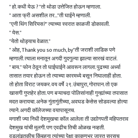
" हो. कधी येऊ ? "तो थोडा उत्तेजित होऊन म्हणाला.
" आता फ्री असशील तर..."ती घाईने म्हणाली.
"एनी थिंग सिरियस?" त्याच्या स्वरात काळजी डोकावली.
" येस."
"येतो थोड्याच वेळात."
" ओह, Thank you so much, by"ती जराशी लाडिक पणे
म्हणाली. त्याला मनातून अगदी गुदगुल्या झाल्या सारखं वाटलं.
" बाय." फोन ठेवून तो घाईघाईने आवरून लागला. पुढच्या अर्ध्या
तासात तयार होऊन तो त्याच्या कारमध्ये बसून निघालाही होता.
तो होता विराट जयकर. वय वर्षे २९. उंचापुरा, गोरापान. तो एक
खासगी गुप्तहेर होता. पण बऱ्याचदा पोलिसांनाही गुन्ह्यांच्या तपासात
मदत करायचा‌. अनेक गुंतागुंतीच्या, अवघड केसेस सोडवल्या होत्या
त्याने. अगदी कॉलेजच्या वयापासूनच.
मगाशी ज्या निधी देशमुखचा कॉल आलेला ती उद्योगपती महिपतराव
देशमुख यांची मुलगी. पण एवढीच तिची ओळख नव्हती.
वडलांइतकीच किंबहुना त्यांच्या पेक्षा काकणभर जास्त सरसच