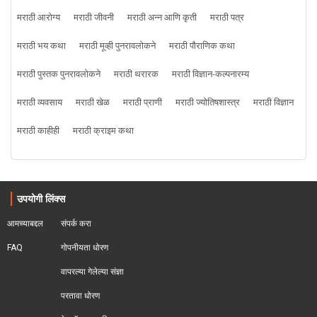
मराठी आरोग्य
मराठी जीवनी
मराठी अन्न आणि कृती
मराठी पत्र
मराठी भय कथा
मराठी मूव्ही पुनरावलोकने
मराठी पौराणिक कथा
मराठी पुस्तक पुनरावलोकने
मराठी थरारक
मराठी विज्ञान-कल्पनारम्य
मराठी व्यवसाय
मराठी खेळ
मराठी प्राणी
मराठी ज्योतिषशास्त्र
मराठी विज्ञान
मराठी काहीही
मराठी क्राइम कथा
उपयोगी लिंक्स
आमच्याबद्दल
संपर्क करा
FAQ
गोपनीयता धोरण
वापरल्या गेलेल्या संज्ञा
परतावा धोरण 