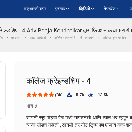
﻿मातृभारती बद्दल
पुस्तके 
व्हिडियो 
पेपरबॅक 
ज
रेइन्डशिप - 4 Adv Pooja Kondhalkar द्वारा फिक्शन कथा मराठी म
ोम
कादंबरी
मराठी कादंबरी
कॉलेज फ्रेइन्डशिप - 4 - कादंबरी
कॉलेज फ्रेइन्डशिप - 4
कॉलेज फ्रेइन्डशिप - 4
(3k)
5.7k
12.5k
भाग ४
सायली खूप मोठ्या पेच मध्ये सापडलेली आणि त्यात भर म्हण
चान्स सोडत नव्हती , सायली तर नीट ट्रिप पण एन्जॉय करू शक