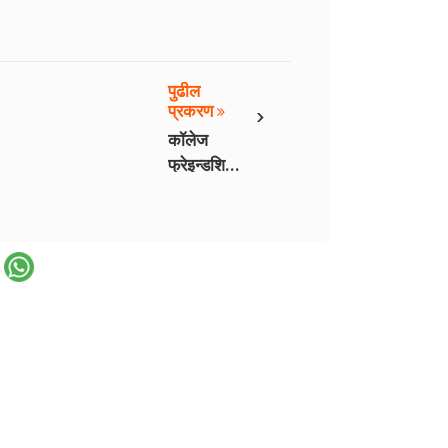
पुढील
›
प्रकरण
कॉलेज
फ्रेइन्डशिप
- 5