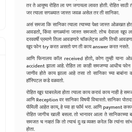
तर ते आयुष्य रोहित ला पण जगायला लावत होती. रोहित साठी 
जर त्याला सगळ्यात जास्त जवळ असेल तर ती सानिका.
असं समजा कि सानिका त्याला त्याच्या पेक्षा जास्त ओळखत होत
आवडतो, किंवा सगळ्यांना जास्त समजतो. तोच देवाला खूप 
दरववर्षी प्रमाणे तिला आवडणारे चॉकलेट्स आणि तिची आवडणा
खूप फोन try करत असतो पण ती काय answer करत नसते.
आणि फिनालय कॉल received होतो, कोण तुम्ही याना ओळख
accident झाला आहे. रोहित ला काही समजण्या आधीच फोन कट ह
जाणीव होते काय झाला आहे तसा तो सानिका च्या बाबांना 
हॉस्पिटल कडे वळवतो.
रोहित खूप घाबरलेला होता त्याला काय करावं काय नाही हे स
आणि Reception वर सानिका विषयी विचारतो. सानिका पोतदार,
फॅमिली आहेत काय, हे घ्या हा फॉर्म भरा. आणि payment 
रोहित जागीच खाली बसला. तो भानावर आला ते सानिकाच्या बाबा
समजत च नव्हतं कि तो त्याचं दुःख व्यक्त करेल कि त्यांना स
होता.