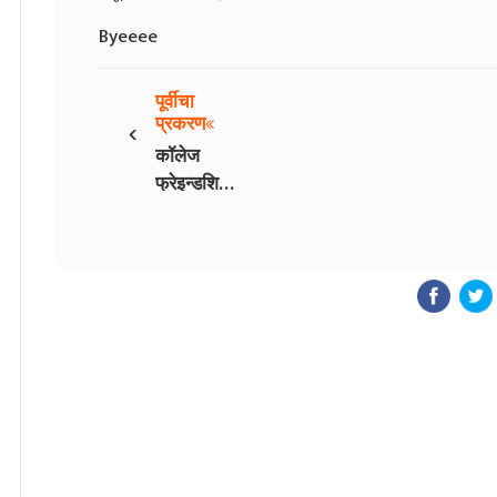
Byeeee
पूर्वीचा
‹
प्रकरण
कॉलेज
फ्रेइन्डशिप
- 3