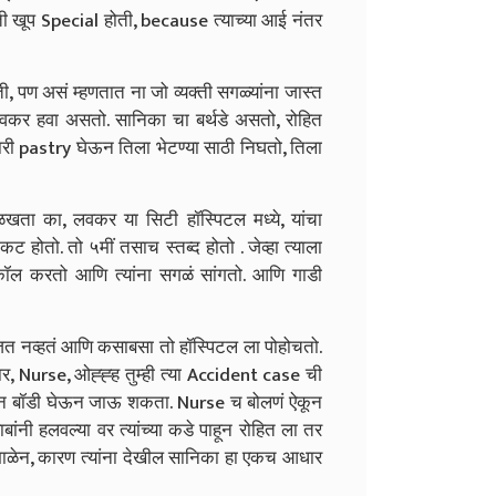
ती खूप Special होती, because त्याच्या आई नंतर
ी, पण असं म्हणतात ना जो व्यक्ती सगळ्यांना जास्त
लवकर हवा असतो. सानिका चा बर्थडे असतो, रोहित
री pastry घेऊन तिला भेटण्या साठी निघतो, तिला
ता का, लवकर या सिटी हॉस्पिटल मध्ये, यांचा
ोतो. तो ५मीं तसाच स्तब्द होतो . जेव्हा त्याला
कॉल करतो आणि त्यांना सगळं सांगतो. आणि गाडी
मजत नव्हतं आणि कसाबसा तो हॉस्पिटल ला पोहोचतो.
 Nurse, ओह्ह्ह तुम्ही त्या Accident case ची
करून बॉडी घेऊन जाऊ शकता. Nurse च बोलणं ऐकून
ंनी हलवल्या वर त्यांच्या कडे पाहून रोहित ला तर
ांभाळेन, कारण त्यांना देखील सानिका हा एकच आधार