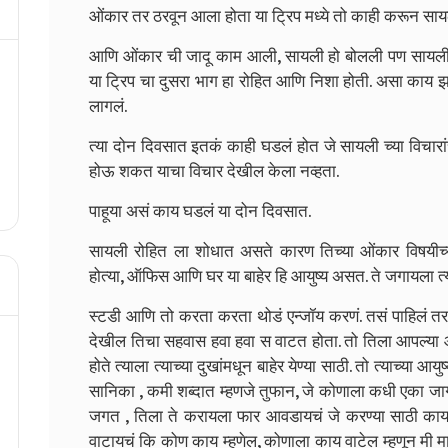
ओंकार तर ठरवून आला होता या ट्रिप मध्ये तो काही करून साय
आणि ओंकार ची जादू काम आली, सायली हो बोलली पण सायली हो
या ट्रिप चा दुसरा भाग हा रोहित आणि निशा होती. असा काय झा
लागलं.
त्या दोन दिवसात इतकं काही घडलं होत जे सायली च्या विचारां
होऊ शकत याचा विचार देखील केला नव्हता.
पाहूया असं काय घडलं या दोन दिवसात.
सायली रोहित ला शोधात असते कारण तिच्या ओंकार विषयीच्या
होत्या, ऑफिस आणि घर या बाहेर हि आयुष्य असत. ते जगायला त्
स्टडी आणि तो करता करता थोडं एन्जॉय करणं. तसं पाहिलं तर
देखील तिचा सहवास हवा हवा स वाटत होता. तो तिला आपल्या आ
होते त्याला त्याच्या दुखांमधून बाहेर येण्या साठी. तो त्याच्य
सानिका , कमी शब्दात म्हणजे तुफान, जे कोणाला कधी एका जा
जगत , तिला ते करायला फार आवडायचं जे करण्या साठी का
वाटायचं कि कोण काय म्हणेल, कोणाला काय वाटेल म्हणून मी 