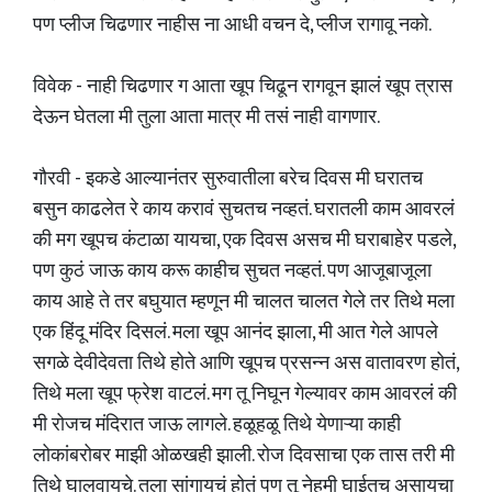
पण प्लीज चिढणार नाहीस ना आधी वचन दे, प्लीज रागावू नको.
विवेक - नाही चिढणार ग आता खूप चिढून रागवून झालं खूप त्रास
देऊन घेतला मी तुला आता मात्र मी तसं नाही वागणार.
गौरवी - इकडे आल्यानंतर सुरुवातीला बरेच दिवस मी घरातच
बसुन काढलेत रे काय करावं सुचतच नव्हतं. घरातली काम आवरलं
की मग खूपच कंटाळा यायचा, एक दिवस असच मी घराबाहेर पडले,
पण कुठं जाऊ काय करू काहीच सुचत नव्हतं. पण आजूबाजूला
काय आहे ते तर बघुयात म्हणून मी चालत चालत गेले तर तिथे मला
एक हिंदू मंदिर दिसलं. मला खूप आनंद झाला, मी आत गेले आपले
सगळे देवीदेवता तिथे होते आणि खूपच प्रसन्न अस वातावरण होतं,
तिथे मला खूप फ्रेश वाटलं. मग तू निघून गेल्यावर काम आवरलं की
मी रोजच मंदिरात जाऊ लागले. हळूहळू तिथे येणाऱ्या काही
लोकांबरोबर माझी ओळखही झाली. रोज दिवसाचा एक तास तरी मी
तिथे घालवायचे. तुला सांगायचं होतं पण तू नेहमी घाईतच असायचा