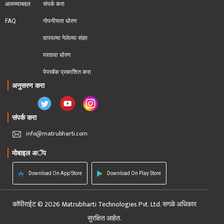
आमच्याबद्दल
संपर्क करा
FAQ
गोपनीयता धोरण
वापरल्या गेलेल्या संज्ञा
परतावा धोरण 
पेपरबॅक प्रकाशित करा
अनुसरण करा
संपर्क करा
info@matrubharti.com
मोबाइल अॅप
Download On App Store
Download On Play Store
कॉपीराईट © 2026 Matrubharti Technologies Pvt. Ltd. सगळे अधिकार
सुरक्षित आहेत.