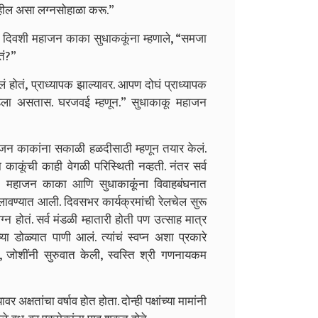
 राहील असा लग्नसोहाळा करू.”
े दिवशी महाजन काका सुधाककूंना म्हणाले, “समजा
तं?”
ं होतं, प्राध्यापक झाल्यावर. आपण दोघं प्राध्यापक
िला असतास. घरजवई म्हणून.” सुधाकाकू महाजन
ाजन काकांना सकाळी हळदीसाठी म्हणून तयार केलं.
ाकूंची काही वेगळी परिस्थिती नव्हती. नंतर सर्व
करून महाजन काका आणि सुधाकाकूंना विवाहबंघनात
ावण्यात आली. दिवसभर कार्यक्रमांची रेलचेल सुरू
्न होतं. सर्व मंडळी म्हातारी होती पण उत्साह मात्र
ा डोळ्यात पाणी आलं. त्यांचं स्वप्न अशा प्रकारे
ाली, जोशींनी सुरुवात केली, स्वस्ति श्री गणनायकम
 अक्षतांचा वर्षाव होत होता. दोन्ही पक्षांच्या मामांनी