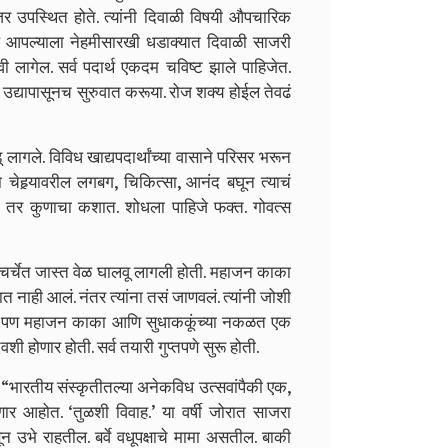
ेजर उपस्थित होते. त्यांनी दिवाळी विषयी औपचारिक
देखील आपल्याला नेहमीसारखी धडाक्यात दिवाळी साजरी
 लागेल. सर्व पदार्थ एकदम चविष्ट झाले पाहिजेत.
द्यापासूनच सुरुवात करूया. रोज शक्य होईल तेवढं
लागले. विविध खाद्यपदार्थांच्या वासाने परिसर भरून
ा चेहर्‍यावरील लगबग, चिकित्सा, आनंद बघून त्याचं
 तर कुणाचा कशात. शोधला पाहिजे फक्त. गोवत्स
ोबत चर्चेत जास्त वेळ घालवू लागली होती. महाजन काका
त नाही आलं. नंतर त्यांना तसं जाणवलं. त्यांनी जोशी
नेली. पण महाजन काका आणि सुधाककूंच्या नकळत एक
 होणार होती. सर्व तयारी गुप्तपणे सुरू होती.
 “भारतीय संस्कृतीतल्या अनेकविध उत्सवांपैकी एक,
र आहोत. ‘तुळशी विवाह.’ या वर्षी जोरात साजरा
ून उभे राहतील. बर्वे वधूपक्षाचे मामा असतील. बाकी