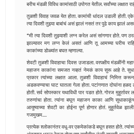
बरीच मंडळी विविध कामांसाठी उपोगत येतील. सर्वांच्या लक्षात
तुळशी विवाह जवळ येत होता. कामांची धांदल उडाली होती. एक
त्या दिवशी तुझ्या बाबांचं असं झालं नसतं तर पुढे काय झालं अस
“मी त्या दिवशी तुझ्याशी लग्न करेल असं सांगणार होते. पण ठरल
झाल्यावर मग लग्न केलं असतं आणि तू आमच्या घरीच राह
काकांच्या डोळ्यांत बघत म्हणाल्या.
शेवटी तुळशी विवाहाचा दिवस उजाडला. वरपक्षीय मंडळींनी मह
महाजन काकांना समजत नव्हतं नेमकं काय सुरू आहे ते. सुधा क
प्रकार त्यांच्या लक्षात आला. तुळशी विवाहाचं निमित्त 
अडकवण्याचा घाट घातला गेला होता. पटांगणात दोघांना हळद ल
होती. सर्व सोपस्कार यथाविधी पार पडत होते. गोरज मुहूर्तावर लग
तरुणांचा होता. त्यांना बघून महाजन काका आणि सुधाकाकूंच्य
आयुष्याच्या शेवटी का होईना पूर्ण होणार होतं. मुहूर्तवेळ झ
गजमुखम.....
प्रत्येक श्लोकानंतर वधू-वर एकमेकांकडे बघून हसत होते. त्यांच्यावर