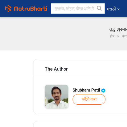
मराठी
वृद्धाश्र
होम
काद
The Author
Shubham Patil
फॉलो करा