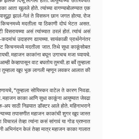
ी एक झलक दिसू लागली होती. आयुष्याच्या उतारवयात
 काका आता खुलले होते. त्यांच्या वागण्याबोलण्यात एक
यासुद्धा झालं-गेलं ते विसरून छान जगत होत्या. रोज
वेळी, किचनमध्ये मदतीला या ठिकाणी दोघं भेटत असत.
टी विसरायच्या असं त्यांच्यात ठरलं होतं. त्यांचं असं
कदमांचं उदाहरण द्यायच्या. सायंकाळी प्रार्थनेनंतर
ेट किचनमध्ये मदतीला जात. तिथे सुधा काकूंसोबत
यायची. महाजन काकांना बघून उगाचच मजा घ्यायचे.
ही केव्हापासून वाट बघतोय तुमची. हा बर्वे तुम्हाला
जे तुम्हाला खूप भूक लागली म्हणून लवकर आलात की
ायचे, “तुम्हाला सोयिस्कर वाटेल ते कारण निवडा.
े. महाजन काका आणि सुधा काकूंना आयुष्यात जेवढा
क-अप साठी निवर्‍यात डॉक्टर आले होते. महिनाभराने
महिन्याच्या तपासणीत महाजन काकांची शुगर खूप जास्त
िचारलं तेव्हा त्यांना कसं सांगावं या गोड प्रश्नात
ांनी अभिनंदन केलं तेव्हा मात्र महाजन काका गालात