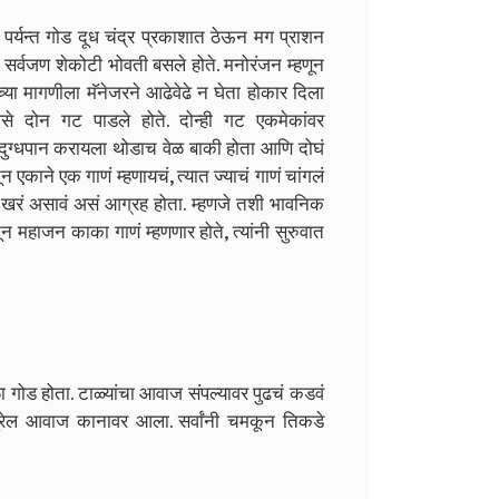
ारा पर्यन्त गोड दूध चंद्र प्रकाशात ठेऊन मग प्राशन
ांत सर्वजण शेकोटी भोवती बसले होते. मनोरंजन म्हणून
ांच्या मागणीला मॅनेजरने आढेवेढे न घेता होकार दिला
 असे दोन गट पाडले होते. दोन्ही गट एकमेकांवर
े. दुग्धपान करायला थोडाच वेळ बाकी होता आणि दोघं
तून एकाने एक गाणं म्हणायचं, त्यात ज्याचं गाणं चांगलं
खरं असावं असं आग्रह होता. म्हणजे तशी भावनिक
तून महाजन काका गाणं म्हणणार होते, त्यांनी सुरुवात
गोड होता. टाळ्यांचा आवाज संपल्यावर पुढचं कडवं
सुरेल आवाज कानावर आला. सर्वांनी चमकून तिकडे