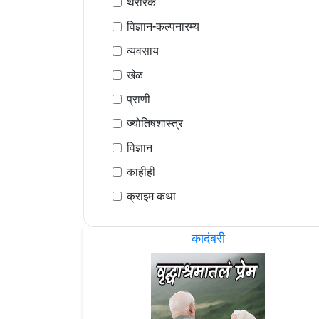
थरारक
विज्ञान-कल्पनारम्य
व्यवसाय
खेळ
प्राणी
ज्योतिषशास्त्र
विज्ञान
काहीही
क्राइम कथा
कादंबरी