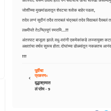
अंतरपाट धरून ठेवला होता पण सर्वांचीच ऊंची सारखी असल्यामु
जोशींच्या मुखमांडलातून शेवटचा श्लोक बाहेर पडला,
तदेव लग्नं सुदीनं तदैव ताराबलं चंद्रबलं तदेव विद्याबलं दैवबलं त
लक्ष्मीपते तेऽन्घ्रियुगं स्मरामि.....!!!
अंतरपाट बाजूला झाले. वधु-वरांनी एकमेकांकडे लज्जायुक्त कट
अक्षतांचा वर्षाव सुरूच होता. दोघांच्या डोळ्यांतून नकळतच आनंदाश
†††
पूर्वीचा
‹
प्रकरण
वृद्धाश्रमात
लं प्रेम - 9