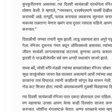
कुरकुरीतपणा असायचा. त्या दिवशी सायंकाळी प्रार्थनेला मॅन
घोषणा केली. ते म्हणाले, “नमस्कार, दरवर्षप्रमाणे यावर्षी 
करायची आहे. तत्पूर्वी, फराळ करायला लवकरच सुरुवात करावी
चकल्या तळताना येणारा खमंग वास दूरवर पसरला पाहिजे. आपण उ
करुयात.”
दिवाळीची जय्यत तयारी सुरू झाली. लाडू वळायला हात अपुरे पडू 
गेला. मॅनेजर दुरूनच गंमत बघून ऑफिसमध्ये बसायचा. त्यांच्य
जीवन सार्थकी लागल्यासारखं वाटायचं. कुणाचा आनंद कशात
द्वादशी ते भाऊबीजेपर्यंत सर्व सण अगदी यथासांग साजरे झाले.
सध्या बर्वे, जोशी वगैरे मंडळी त्यांच्या बायकांसोबत मॅनेजर स
सुधा काकूंसोबत जास्त वेळ घालवत असल्याने आधी त्यांच्या लक्षा
काकांना तसं विचारलं. त्यांनी काहीतरी सांगून वेळ मारून 
गोड कट शिजत होता. त्याची अंमलबजावणी तुळशी विवाहाच्या दिवशी
त्या दिवशी सायंकाळी मॅनेजर परत एकदा बोलायला उभा राहिला.
पण महत्वाचा उत्सव आपण येत्या काही दिवसांत साजरा करणा
करुयात. जोशींना मंगलाष्टकं येतात. अण्णा वरपक्षाचे मामा म्हण