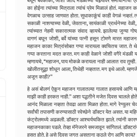
बघून बर्वेकाका, जोशी आदि मंडळींच्या चेहर्‍यावर समाधानाच
का होईना त्यांच्या मित्राला त्यांचं प्रेम मिळालं होतं. महाजन
वेगळाच उत्साह जाणवत होता. सुधाकाकूंचं काही वेगळं नव्हतं. त्
सकाळी नाश्त्याच्या वेळी, जेवताना, सायंकाळी प्रार्थनेच्या 
त्यांच्यात नेहमी सकारात्मक संवाद व्हायचे. झालेल्या जुन्या गोष्
वागणं बघून जोशी, बर्वे यांच्या पत्नी हसून टोमणे मारत महाजन-
महाजन काका मित्रांसोबत गप्पा मारायला क्वचितच जात. ते थ
गप्पा करताना मदत करत. मग काही वेळाने जोशी वगैरे मंडळी 
म्हणायचे, “महाजन, पाय मोकळे करायला नाही आलात राव तुम्ही. आम्
खोलीतसुद्धा शोधून आला, तिथेही नव्हतात. मग इथे आलो. म्हण
अजून काही?”
हे असं बोलणं ऐकून महाजन गालातल्या गालात हसायचे आणि म्हण
माझी काही हरकत नाही.” अशा पद्धतीने मजेत दिवस चालले होत
आनंद मिळाला नव्हता तेवढा आता मिळत होता. मागे रेग्युलर चे
सर्वांची तपासणी करण्यासाठी स्वेच्छेने डॉक्टर येत असत. या 
कंट्रोलमध्ये अढळली. डॉक्टर आश्चर्यचकित झाले. त्यांनी कारण व
महाजनकाका पडले. तेव्हा मॅनेजरने समजावून सांगितलं. डॉक्टर
हसत होते. हे असे दिवस जगत असताना कुठले रोग आणि काय?