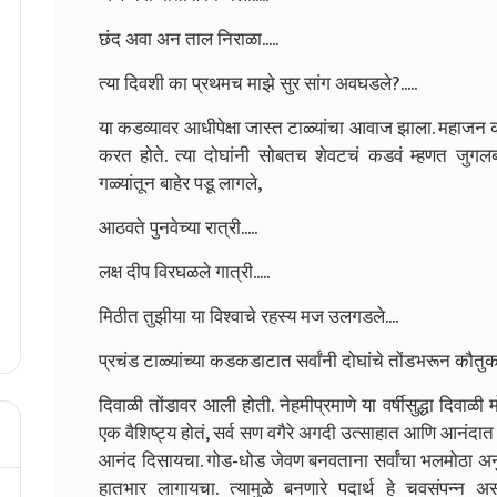
छंद अवा अन ताल निराळा.....
त्या दिवशी का प्रथमच माझे सुर सांग अवघडले?.....
या कडव्यावर आधीपेक्षा जास्त टाळ्यांचा आवाज झाला. महाजन
करत होते. त्या दोघांनी सोबतच शेवटचं कडवं म्हणत जुगलब
गळ्यांतून बाहेर पडू लागले,
आठवते पुनवेच्या रात्री.....
लक्ष दीप विरघळले गात्री.....
मिठीत तुझीया या विश्वाचे रहस्य मज उलगडले....
प्रचंड टाळ्यांच्या कडकडाटात सर्वांनी दोघांचे तोंडभरून कौतुक
दिवाळी तोंडावर आली होती. नेहमीप्रमाणे या वर्षीसुद्धा दिवाळी 
एक वैशिष्ट्य होतं, सर्व सण वगैरे अगदी उत्साहात आणि आनंदात साज
आनंद दिसायचा. गोड-धोड जेवण बनवताना सर्वांचा भलमोठा अनुभ
हातभार लागायचा. त्यामुळे बनणारे पदार्थ हे चवसंपन्न अस