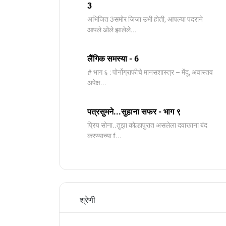
3
️अभिजित ️3समोर जिजा उभी होती, आपल्या पदराने
आपले ओले झालेले...
लैंगिक समस्या - 6
# भाग ६ : पोर्नोग्राफीचे मानसशास्त्र – मेंदू, अवास्तव
अपेक्ष...
पत्रसुमने...सुहाना सफर - भाग ९
प्रिय सोना..तुझा कोल्हापुरात असलेला दवाखाना बंद
करण्याच्या f...
श्रेणी