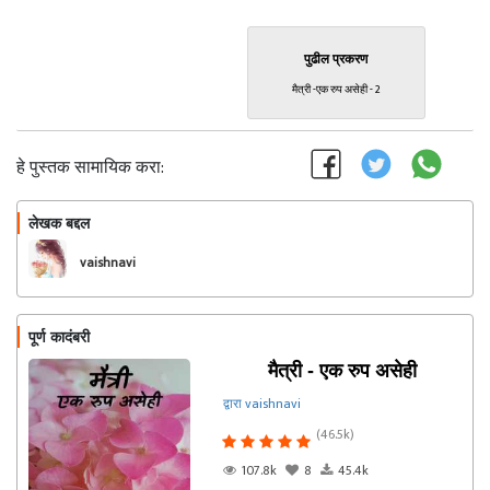
पुढील प्रकरण
मैत्री -एक रुप असेही - 2
हे पुस्तक सामायिक करा:
लेखक बद्दल
फॉलो करा
vaishnavi
पूर्ण कादंबरी
मैत्री - एक रुप असेही
द्वारा vaishnavi
(46.5k)
107.8k
8
45.4k