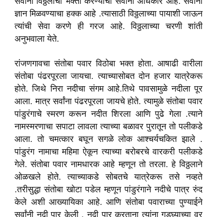
सर्वांना विठ्ठलाची भक्ती करण्याचा सर्वांना अधिकार आहे. सर्वांना
ज्ञान मिळवण्याचा हक्क आहे .त्यासाठी विठ्ठलाच्या पायाशी जाऊन
त्यांची सेवा करणे ही गरज आहे. विठ्ठलाच्या चरणी शांती
अनुभवाला येते.
रांजणगावचा संतोबा पवार विठोबा भक्त होता. आषाढी वारीला
संतोबा पंढरपूरला जायचा. त्याच्यासोबत दोन हजार यात्रेकरू
होते. जिथे निरा नदीचा संगम आहे.तिथे पावसामुळे नदीला पूर
आला. मात्र सर्वांना पंढरपूरला जायचे होते. त्यामुळे संतोबा पवार
पांडुरंगाचे स्मरण करून नदीत शिरला आणि पुढे गेला .त्याने
नामस्मरणाचा सपाटा लावला त्याच्या बळावर पुरातून तो पलीकडे
आला. तो चमत्कार बघून सगळे लोक आश्चर्यचकित झाले .
पांडुरंग नामाचा महिमा ऐकून त्याच्या बरोबरचे वारकरी पलीकडे
गेले. संतोबा पवार नामधारक आहे म्हणून तो तरला. हे विठ्ठलाने
ओळखले होते. त्याच्याकडे सोबतचे यात्रेकरू तसे नव्हते
.तरीसुद्धा संतोबा खोटा पडेल म्हणून पांडुरंगाने नदीचे पात्र रुंद
केले अशी आख्यायिका आहे. आणि संतोबा पवाराच्या पुण्याईने
सर्वांनी नदी पार केली . नदी पार करताना त्यांना गुडघ्याच्या वर