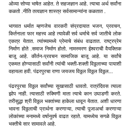
ओव्या सोप्या भाषेत आहेत. ते सहजज्ञान आहे. त्याचा अर्थ सर्वांना
कळतो .नीति तत्वज्ञान शास्त्र सर्वसामान्यांना कळतात .
भागवत धर्मात म्हणजेच वारकरी संप्रदायात भजन, प्रवचन,
किर्तनाला फार महत्त्व आहे त्यावेळी सर्व धर्माचे सर्व जातीचे लोक
एकत्र येतात. त्यांच्यामध्ये प्रेमाचे संबंध वाढतात. राष्ट्रप्रेम
निर्माण होते .समाज निर्माण होतो. नामस्मरण ईश्वराची वैयक्तिक
बाजू आहे. कीर्तन-प्रवचन सामाजिक बाजू आहे. या सर्वांचे
एकमत होण्यासाठी सर्वांनी त्यांची भक्ती-शक्ती विठ्ठलाच्या पायाशी
वहायला हवी. पंढरपुरचा राणा जयजय विठ्ठल विठ्ठल विठ्ठल...
पंढरपुरचा विठ्ठल सर्वांच्या सुखासाठी धावतो. रात्रंदिवस त्याला
झोप नाही. त्यासाठी रुक्मिणी माता त्याचे कान उघाडणी करते.
तरीसुद्धा श्री विठ्ठल भक्तांच्या हाकेला धावून येतात. अशी धारणा
भावना विठ्ठलाची प्रार्थना करणाऱ्या, त्याची पूजाअर्चा करणाऱ्या
लोकांच्या मनामध्ये वर्षानुवर्ष वाढत रहाते. यामध्येच सगळे विठ्ठल
भक्तीचे सार सामावले आहे.