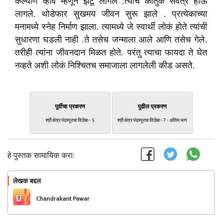
कल्याण व्हावे म्हणून झटू लागले .त्यांचे कौतुक सर्वत्र होऊ
लागले. थोडेफार सुखमय जीवन सुरू झाले . प्रत्येकाच्या
मनामध्ये स्नेह निर्माण झाला. त्यामध्ये जे स्वार्थी लोकं होते त्यांची
सुधारणा घडली नाही .ते तसेच जन्माला आले आणि तसेच गेले.
तरीही त्यांना जीवनदान मिळत होते. परंतु त्याचा फायदा ते घेत
नव्हते अशी लोकं निश्चितच समाजाला लागलेली कीड असते.
पूर्वीचा प्रकरण
पुढील प्रकरण
श्री क्षेत्र पंढरपूरचा विठोबा - 5
श्री क्षेत्र पंढरपूरचा विठोबा - 7 - अंतिम भाग
हे पुस्तक सामायिक करा:
लेखक बद्दल
फॉलो करा
Chandrakant Pawar