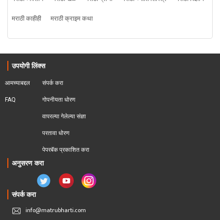
मराठी काहीही
मराठी क्राइम कथा
उपयोगी लिंक्स
आमच्याबद्दल
संपर्क करा
FAQ
गोपनीयता धोरण
वापरल्या गेलेल्या संज्ञा
परतावा धोरण 
पेपरबॅक प्रकाशित करा
अनुसरण करा
संपर्क करा
info@matrubharti.com