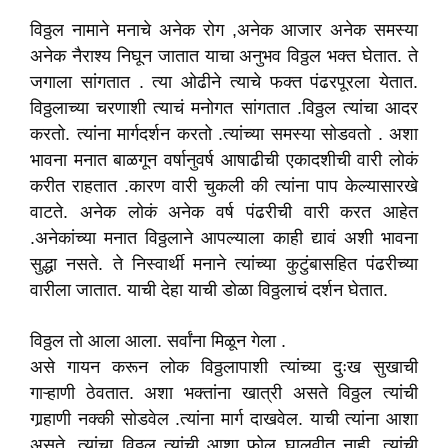
विठ्ठल नामाने मनाचे अनेक रोग ,अनेक आजार अनेक समस्या
अनेक नैराश्य निघून जातात याचा अनुभव विठ्ठल भक्त घेतात. ते
जगाला सांगतात . त्या ओढीने त्याचे फक्त पंढरपूरला येतात.
विठ्ठलाच्या चरणाशी त्याचं मनोगत सांगतात .विठ्ठल त्यांचा आदर
करतो. त्यांना मार्गदर्शन करतो .त्यांच्या समस्या सोडवतो . अशा
भावना मनात बाळगून वर्षानुवर्ष आषाढीची एकादशीची वारी लोकं
करीत राहतात .कारण वारी चुकली की त्यांना पाप केल्यासारखे
वाटते. अनेक लोकं अनेक वर्ष पंढरीची वारी करत आहेत
.अनेकांच्या मनात विठ्ठलाने आपल्याला काही द्यावं अशी भावना
सुद्धा नसते. ते निस्वार्थी मनाने त्यांच्या कुटुंबासहित पंढरीच्या
वारीला जातात. याची देहा याची डोळा विठ्ठलाचं दर्शन घेतात.
विठ्ठल तो आला आला. सर्वांना मिळून गेला .
असे गायन करून लोक विठ्ठलापाशी त्यांच्या दुःख सुखाची
गाऱ्हाणी ठेवतात. अशा भक्तांना खात्री असते विठ्ठल त्यांची
गार्‍हाणी नक्की सोडवेल .त्यांना मार्ग दाखवेल. याची त्यांना आशा
असते. त्यांचा विठ्ठल त्यांची आशा फोल घालवीत नाही. त्यांची