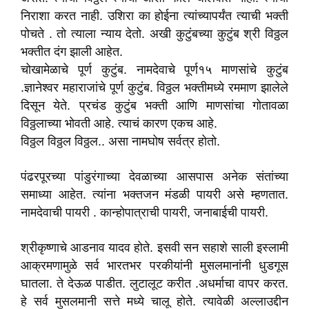
निराशा करत नाही. उशिरा का होईना त्यांच्यापर्यंत त्याची भक्ती
पोचते . तो त्याला न्याय देतो. अखी कुटुंबच्या कुटुंब श्री विठ्ठल
भक्तीत दंग झाली आहेत.
चोखामेळाचे पूर्ण कुटुंब. नामदेवाचे पूर्ण१५ माणसांचे कुटुंब
.ज्ञानेश्वर महाराजांचे पूर्ण कुटुंब. विठ्ठल भक्तीमध्ये रममाण झालेले
दिसून येते. प्रचंड कुटुंब भक्ती आणि माणसांचा गोतावळा
विठ्ठलाच्या भोवती आहे. त्याचं कारण एकच आहे.
विठ्ठल विठ्ठल विठ्ठल.. असा नामघोष सर्वत्र होतो.
पंढरपूरच्या पांडुरंगाच्या देवळाच्या आसपास अनेक संतांच्या
समाध्या आहेत. त्यांना भक्तजन मंडळी पायरी असे म्हणतात.
नामदेवाची पायरी . कान्होपात्राची पायरी, जनाबाईची पायरी.
श्रीकृष्णाचे आडनाव यादव होते. इसवी सन सहाशे साली इस्लामी
आक्रमणामुळे सर्व भारतभर परकीयांनी मुसलमानांनी धुडगूस
घातला. ते देऊळ पाडीत. लुटालूट करीत .अधर्माचा वापर करत.
हे सर्व मुसलमानी सत्ते मध्ये चालू होते. त्यावेळी अल्लाउद्दीन