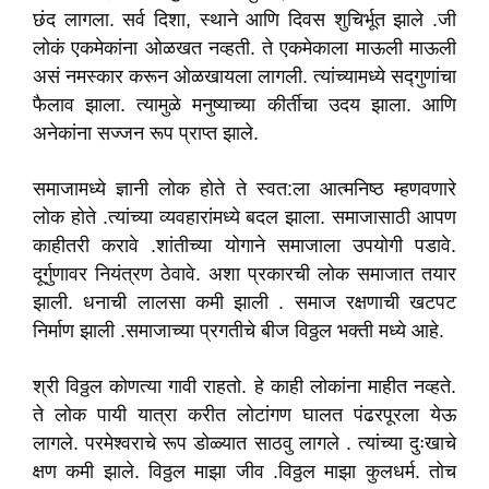
छंद लागला. सर्व दिशा, स्थाने आणि दिवस शुचिर्भूत झाले .जी
लोकं एकमेकांना ओळखत नव्हती. ते एकमेकाला माऊली माऊली
असं नमस्कार करून ओळखायला लागली. त्यांच्यामध्ये सद्गुणांचा
फैलाव झाला. त्यामुळे मनुष्याच्या कीर्तीचा उदय झाला. आणि
अनेकांना सज्जन रूप प्राप्त झाले.
समाजामध्ये ज्ञानी लोक होते ते स्वत:ला आत्मनिष्ठ म्हणवणारे
लोक होते .त्यांच्या व्यवहारांमध्ये बदल झाला. समाजासाठी आपण
काहीतरी करावे .शांतीच्या योगाने समाजाला उपयोगी पडावे.
दूर्गुणावर नियंत्रण ठेवावे. अशा प्रकारची लोक समाजात तयार
झाली. धनाची लालसा कमी झाली . समाज रक्षणाची खटपट
निर्माण झाली .समाजाच्या प्रगतीचे बीज विठ्ठल भक्ती मध्ये आहे.
श्री विठ्ठल कोणत्या गावी राहतो. हे काही लोकांना माहीत नव्हते.
ते लोक पायी यात्रा करीत लोटांगण घालत पंढरपूरला येऊ
लागले. परमेश्वराचे रूप डोळ्यात साठवु लागले . त्यांच्या दुःखाचे
क्षण कमी झाले. विठ्ठल माझा जीव .विठ्ठल माझा कुलधर्म. तोच