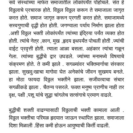
सर्व संस्थांच्या मार्फत समाजातील लोकांपर्यंत पोहोचले. संत हे
विठ्ठलाचे प्रचारक होते. विठ्ठल विठ्ठल करून ते समाजाला जागृत
करत होते. समाज जागृत करून प्रगती करत होते. समाजामध्ये
सत्त्वगुणाची वृद्धी होत होती. जगण्याला पर्याय निर्माण झाला होता
.अशी विठ्ठल भक्ती लोकांपर्यंत त्यांच्या इंद्रिया पर्यंत व्यक्त होत
होती. त्यांचे नेत्र ,कान, मुख ,हृदय इथपर्यंत पोचली होती .ज्यांची
वाईट प्रवृत्ती होती. त्याला आळा बसला. अहंकार त्यांचा गळून
गेला. त्यांच्या बुद्धीचे द्वार उघडले. ज्यांच्या मनामध्ये विषयाचे
संक्रमण होते. ते कमी झाले . सगळ्यांवर भक्तिमार्गाचा संस्कार
झाला. सुखदुःखाचा मागोवा घेत अनेकांचे जीवन सुखमय बनले.
हा मोठा फायदा विठ्ठल भक्तीने झाला. सजीवत्वाचा संचार
सगळीकडे झाला . चैतन्य पसरले. फक्त मनुष्य प्राणीच नाही तर
वृक्ष, पक्षी ,पशू यांचे सुद्धा चांगलेच सत्संगाचे प्रमाण वाढले.
बुद्धीची शक्ती वाढण्यासाठी विठ्ठलाची भक्ती कामाला आली .
विठ्ठल भक्तीचा परिमळ हृदयात जाऊन स्थापित झाला. समाजाला
दिशा मिळाली .हिंसा कमी होऊन आयुष्याची किर्ती वाढली.