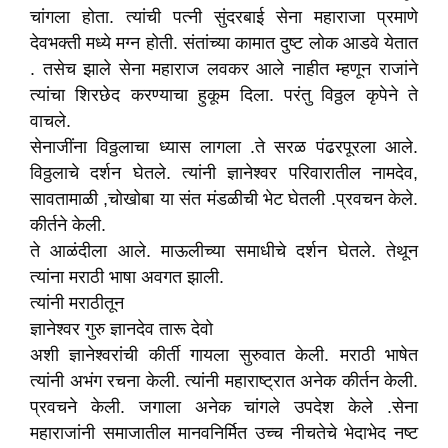
चांगला होता. त्यांची पत्नी सुंदरबाई सेना महाराजा प्रमाणे
देवभक्ती मध्ये मग्न होती. संतांच्या कामात दुष्ट लोक आडवे येतात
. तसेच झाले सेना महाराज लवकर आले नाहीत म्हणून राजांने
त्यांचा शिरछेद करण्याचा हुकूम दिला. परंतु विठ्ठल कृपेने ते
वाचले.
सेनाजींना विठ्ठलाचा ध्यास लागला .ते सरळ पंढरपूरला आले.
विठ्ठलाचे दर्शन घेतले. त्यांनी ज्ञानेश्वर परिवारातील नामदेव,
सावतामाळी ,चोखोबा या संत मंडळीची भेट घेतली .प्रवचन केले.
कीर्तने केली.
ते आळंदीला आले. माऊलीच्या समाधीचे दर्शन घेतले. तेथून
त्यांना मराठी भाषा अवगत झाली.
त्यांनी मराठीतून
ज्ञानेश्वर गुरु ज्ञानदेव तारू देवो
अशी ज्ञानेश्वरांची कीर्ती गायला सुरुवात केली. मराठी भाषेत
त्यांनी अभंग रचना केली. त्यांनी महाराष्ट्रात अनेक कीर्तन केली.
प्रवचने केली. जगाला अनेक चांगले उपदेश केले .सेना
महाराजांनी समाजातील मानवनिर्मित उच्च नीचतेचे भेदाभेद नष्ट