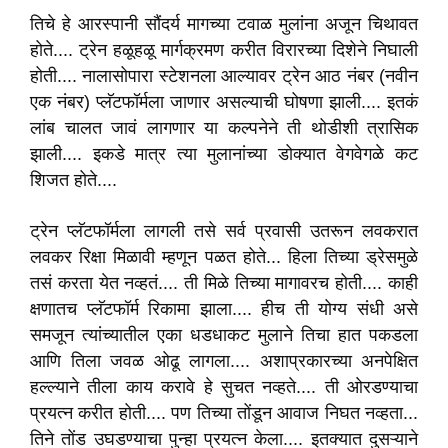
तिचे हे आरस्पानी सौंदर्य मागच्या टवाळ मुलांना अजून चिथावत
होते.... ट्रेन हळूहळू मार्गक्रमण करीत विरारच्या दिशेने निघाली
होती.... नालासोपारा स्टेशनला आल्यावर ट्रेन आठ नंबर (नवीन
एक नंबर) प्लॅटफॉर्मला जाणार असल्याची घोषणा झाली.... इतकं
लांब चालत जावं लागणार या कल्पनेने ती थोडीशी त्रासिक
झाली.... इकडे मात्र त्या मुलानांच्या डोक्यात वेगवेगळे कट
शिजत होते....
ट्रेन प्लॅटफॉर्मला लागली तसे सर्व प्रवासी उतरून लवकरात
लवकर रिक्षा मिळावी म्हणून पळत होते... हिला तिच्या ड्रेसमुळे
तसं करता येत नव्हतं.... ती मिळे तिच्या मागावरच होती.... काही
क्षणातच प्लॅटफॉर्म रिकामा झाला.... हीच ती योग्य संधी असे
समजून त्यांच्यातील एका धडधाकट मुलाने तिचा हात पकडला
आणि तिला जवळ ओढू लागला.... अशाप्रकारच्या अनपेक्षित
हल्ल्याने तीला काय करावे हे सुचत नव्हते.... ती ओरडण्याचा
प्रयत्न करीत होती.... पण तिच्या तोंडून आवाज निघत नव्हता...
तिने तोंड उघडण्याचा पुन्हा प्रयत्न केला.... इतक्यात दुसऱ्याने