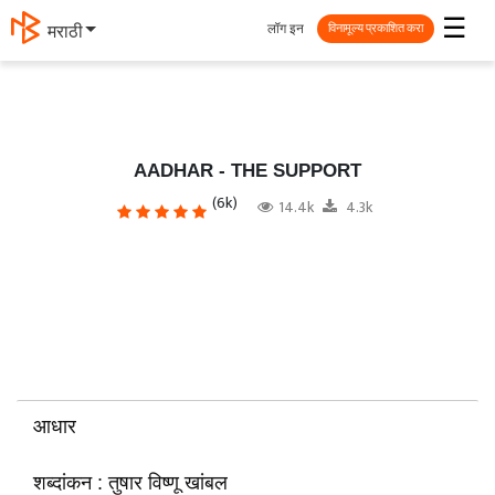
☰
लॉग इन
मराठी
विनामूल्य प्रकाशित करा
AADHAR - THE SUPPORT
(6k)
14.4k
4.3k
आधार
शब्दांकन : तुषार विष्णू खांबल