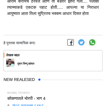
आराम करायचे ठरवले आणि तो बेडवर झोपी गेला.... पलाक्षी
त्याच्याकडे एकटक पहाट होती..... आपल्या या निराधार
आयुष्यात आता तिला सुप्रितच भक्कम आधार दिसत होता
हे पुस्तक सामायिक करा:
लेखक बद्दल
फॉलो करा
तुषार विष्णू खांबल
NEW REALESED
MORAL STORIES
कोकणातले भोरपी - भाग 4
PROF SHRIRAM V KALE