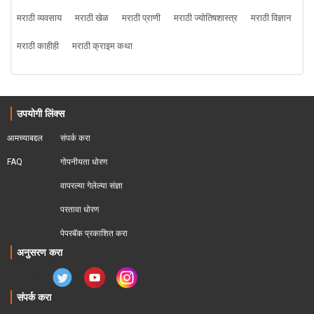
मराठी व्यवसाय
मराठी खेळ
मराठी प्राणी
मराठी ज्योतिषशास्त्र
मराठी विज्ञान
मराठी काहीही
मराठी क्राइम कथा
उपयोगी लिंक्स
आमच्याबद्दल
संपर्क करा
FAQ
गोपनीयता धोरण
वापरल्या गेलेल्या संज्ञा
परतावा धोरण 
पेपरबॅक प्रकाशित करा
अनुसरण करा
संपर्क करा