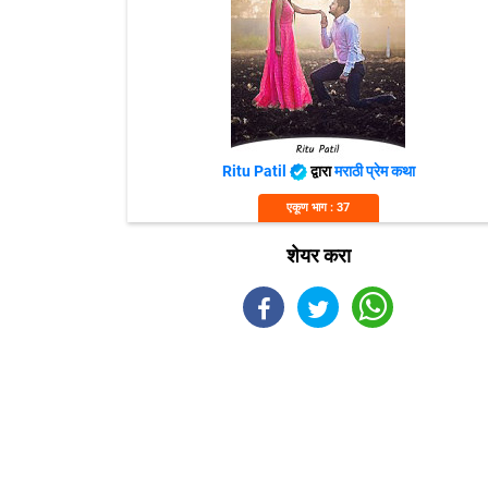
Ritu Patil
द्वारा
मराठी प्रेम कथा
एकूण भाग : 37
शेयर करा