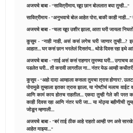
अजयचे बाबा - "सावित्रीमाय, खूप छान बोललात बघा तुम्ही..."
सावित्रीमाय - "अनुभवाचे बोल आहेत पोरा, बाकी काही नाही..."
अजयचे बाबा - "चला खूप उशीर झाला, आता घरी जायला निघतो 
कुसुम - "नाही नाही, असं कसं लगेच घरी जाणार तुम्ही...? इत
आहात... घर कसं छान भरलेलं दिसतंय... थोडे दिवस रहा इथे आणि
अजयचे बाबा - "ताई असं कसं राहणार तुमच्या घरी... उगाचच आमच
पडलेत घरी... ती करावी लागतील ना... नंतर येऊ आम्ही कधीतरी
कुसुम - "अहो दादा आम्हाला कसला तुमचा त्रास होणार?. उलट 
पोरामुळे तुम्हाला इतका त्रास झाला, या गोष्टीचं मलाच वाई
आणि कामं काय होतच राहतील... एकदा तुम्ही गेले की परत क
काही दिवस रहा आणि नंतर घरी जा... या मोठ्या बहीणीची तुम
जोडून म्हणाली...
अजयचे बाबा - "बरं ताई ठीक आहे राहतो आम्ही पण असे सारखे स
आहेत माझ्या..."