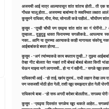
अजयची आई मात्र आल्यापासून शांत शांतच होती... ती एक शब्
गोंधळ चालू होता... अजयच्या बाबांच्या ते व्यवस्थित लक्षात आलं 
कुसुमने राधिका, मीरा, मेघा, सोनाली कडे पाहीलं... चौघीपण शांतच
कुसुम - "तुम्ही चौघी पण एवढ्या शांत शांत का गं पोरींनो...?
तुम्हाला... दुडुदुडु धावत फिरायच्या सगळीकडे... आपल्याच स्
नका... आणि या तुमच्या आत्याकडे काही मागायला संकोचू नका.
आईबाबांकडे बघत होत्या....
कुसुम - "अगं त्यांच्याकडे काय बघताय तुम्ही...? तुझ्या आईब
तेव्हा नीट बोलता येत नव्हतं तरी बोबडं बोबडं बोलत किती भां
घेऊन माझ्या मागे लागायची... हो ना गं वहीनी..." सगळे खूप हसत 
राधिकाची आई - "हो ताई, खरंय तुमचं... राधी लहान तेव्हा लय 
पण जसजशी मोठी होत गेली, तशी खूप समझदार होत गेली पोरगी 
राधिकाचे बाबा - "हो सरू अगदी बरोबर बोललीस... सगळ्या पोरी
कुसुम - "एवढ्या दिवसांत सगळेच खूप थकले आहेत... सगळ्यां