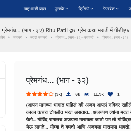
﻿मातृभारती बद्दल
पुस्तके 
व्हिडियो 
पेपरबॅक 
ज
प्रेमगंध... (भाग - ३२) Ritu Patil द्वारा प्रेम कथा मराठी में पीडीएफ
होम
कादंबरी
मराठी कादंबरी
प्रेमगंध... (भाग - ३२) - कादंबरी
प्रेमगंध... (भाग - ३२)
प्रेमगंध... (भाग - ३२)
(3k)
6k
11.5k
1
(आपण मागच्या भागात पाहिलं की अजय आपलं नदिवर राहीलेल
काका कचरा टोपलीत भरत असतात... अजयपण त्यांना मदत क
येतो... गोविंद रागातच अजयला मारायला जातो पण तो गोविंदच्य
येऊ लागते... भीम्या ते बघतो आणि अजयला मारायला धावतो