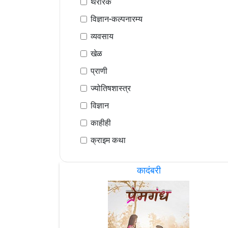
थरारक
विज्ञान-कल्पनारम्य
व्यवसाय
खेळ
प्राणी
ज्योतिषशास्त्र
विज्ञान
काहीही
क्राइम कथा
कादंबरी