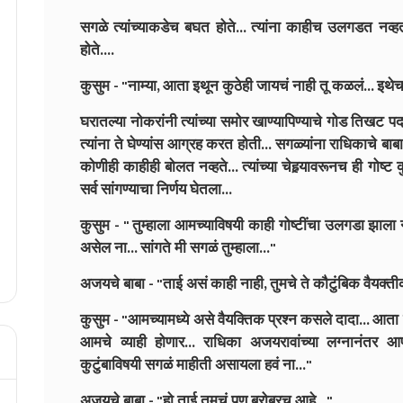
सगळे त्यांच्याकडेच बघत होते... त्यांना काहीच उलगडत नव्हत
होते....
कुसुम - "नाम्या, आता इथून कुठेही जायचं नाही तू कळलं... इथेच
घरातल्या नोकरांनी त्यांच्या समोर खाण्यापिण्याचे गोड तिखट प
त्यांना ते घेण्यांस आग्रह करत होती... सगळ्यांना राधिकाचे बाब
कोणीही काहीही बोलत नव्हते... त्यांच्या चेहर्‍यावरूनच ही गोष्ट
सर्व सांगण्याचा निर्णय घेतला...
कुसुम - " तुम्हाला आमच्याविषयी काही गोष्टींचा उलगडा झाला न
असेल ना... सांगते मी सगळं तुम्हाला..."
अजयचे बाबा - "ताई असं काही नाही, तुमचे ते कौटुंबिक वैयक्तीक
कुसुम - "आमच्यामध्ये असे वैयक्तिक प्रश्न कसले दादा... आता 
आमचे व्याही होणार... राधिका अजयरावांच्या लग्नानंतर आप
कुटुंबाविषयी सगळं माहीती असायला हवं ना..."
अजयचे बाबा - "हो ताई तुमचं पण बरोबरच आहे..."