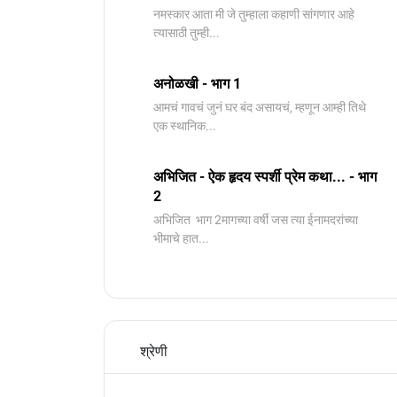
नमस्कार आता मी जे तुम्हाला कहाणी सांगणार आहे
त्यासाठी तुम्ही...
अनोळखी - भाग 1
आमचं गावचं जुनं घर बंद असायचं, म्हणून आम्ही तिथे
एक स्थानिक...
अभिजित - ऐक हृदय स्पर्शी प्रेम कथा... - भाग
2
️अभिजित ️ भाग 2मागच्या वर्षी जस त्या ईनामदरांच्या
भीमाचे हात...
श्रेणी