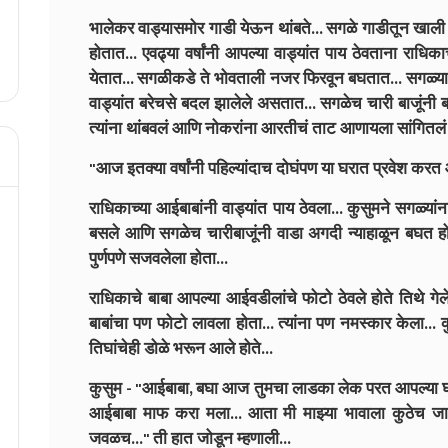
भालेकर वाड्यासमोर गाडी येऊन थांबते... सगळे गाडीतून खा
होतात... एवढ्या वर्षांनी आपल्या वाड्यांत पाय ठेवताना राध
येतात... सगळीकडे ते भोवताली नजर फिरवून बघतात... सगळ्या
वाड्यांत बरेचसे बदल झालेले असतात... सगळेच चारी बाजूंनी 
त्यांना थांबवलं आणि नोकरांना आरतीचं ताट आणायला सांगितलं
"आज इतक्या वर्षांनी पहिल्यांदाच दोघंपण या घरात प्रवेश करत आ
राधिकाच्या आईबाबांनी वाड्यांत पाय ठेवला... कुसुमने सगळ्
बसले आणि सगळेच चारीबाजूंनी वाडा अगदी न्याहाळून बघत होते..
पुर्णपणे सजवलेला होता...
राधिकाचे बाबा आपल्या आईवडीलांचे फोटो ठेवले होते तिथे गेले
बाबांचा पण फोटो लावला होता... त्यांना पण नमस्कार केला..
तिघांचेही डोळे भरून आले होते...
कुसुम - "आईबाबा, बघा आज तुमचा लाडका लेक परत आपल्या घरी 
आईबाबा माफ करा मला... आता मी माझ्या भावाला कुठेच जाऊ
जवळच..." ती हात जोडून म्हणाली...