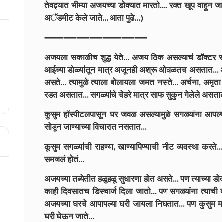
तेवढ्यात भीम्या अजयच्या डोक्यात मारतो.... रक्त खूप वाहून जात
अॅडमीट केले जाते... आता पुढे...)
➖➖➖➖➖➖➖➖➖➖➖➖➖➖➖➖
अजयला सकाळीच शुद्ध येते... अजय ठिक असल्याचं डाॅक्टर सां
आईच्या डोळ्यांतून मात्र अजूनही अश्रू ओघळतच असतात... अ
असते... त्यामुळे त्याला बोलायला जमत नसते... अर्चना, अमृता
रडत असतात... सगळ्यांचे चेहरे मात्र साफ सुकुन गेलेले असतात
कुसुम हाॅस्पीटलपासून घर जवळ असल्यामुळे सगळ्यांना आपल्
सोडून जाण्याच्या विचारात नसतात...
कूसुम सगळ्यांची राहण्या, खाण्यापिण्याची नीट व्यवस्था करते.
समजलं होतं...
अजयच्या तब्येतीत हळुहळू सुधारणा होत असते... पण त्याच्या डो
काही दिवसातच डिस्चार्ज दिला जातो... पण सगळ्यांना त्याची
अजयच्या घरचे आपापल्या घरी जायला निघतात... पण कुसुम मात्
घरी घेऊन जाते...