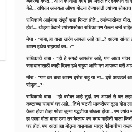
व्यवस्था करते... आणि कोणाला काय हवं असेल तर हक्काने सा
गेले... राधिका अजयला औषध गोळ्या देण्यासाठी त्यांच्या सोबतच 
राधिकाचे आईबाबा संपूर्ण वाडा फिरत होते... त्यांच्यासोबत मीरा,
होतं.... थोड्या वेळाने त्यांच्यासोबत राधिका पण येऊन उभी राहिल
मेघा - "बाबा, हा वाडा खरंच आपला आहे का...? आत्या सांग
आपण इथेच राहायचं का...?"
राधिकाचे बाबा - "हो हे सगळं आपलंच आहे, पण आता यांवर 
समाधानासाठी काही दिवस इथे राहुया आणि मग आपल्या घरी आ
मीरा - "पण का बाबा आपण इथेच राहू या ना... इथे आवडलं
सोडून...?"
राधिकाचे बाबा - "हो बरोबर आहे तुझं, पण आपलं ते घर लहान
कष्टाच्या घामाचं घर आहे... तिथे चटणी भाकरीपण तूला गोड लाग
केला होता तेव्हा थोडा जून्या पद्धतीचा बांधला होता... पण त्य
हा एवढा मोठा वाडा उभा तर केलाय पण काय माहीती याला किती 
घर होतं, पण आता ह्या मोठ्या वाड्याला मात्र बेईमानीचा क