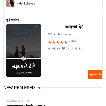
siddhi chavan
पूर्ण कादंबरी
नक्षत्रांचे देणे
द्वारा siddhi chavan
(313.1k)
652.9k
23
351.8k
एकूण भाग : 53
NEW REALESED
MORAL STORIES