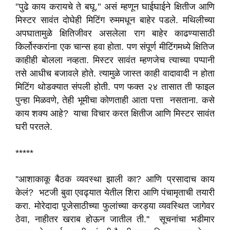
'’पुढे काय करायचे ते बघू.'’ असं म्हणून घाईघाईने क्षितीज आणि
मिस्टर सावंत दोघेही मिटिंग रुममधून बाहेर पडले. मथिलीच्या
अपघातामुळे क्षितिजीवर असलेला राग बाहेर काढण्यासाठी
किर्लोस्करांना एक चान्स हवा होता. पण संपूर्ण मीटिंगमध्ये क्षितिज
काहीही बोलला नव्हता. मिस्टर सावंत म्हणजेच त्याच्या पप्पानी
तसे आधीच बजावले होते. त्यामुळे जास्त काही वादावादी न होता
मिटिंग थोडक्यात संपली होती. पण फक्त २४ तासात ती फाइल
पुन्हा मिळवणे, तेही भूमीचा कोणताही आता पत्ता नसताना. कसे
काय शक्य आहे? याचा विचार करत क्षितीज आणि मिस्टर सावंत
घरी परतले.
*****
''आशाकाकू बैठक व्यवस्था झाली का? आणि प्रसादाच काय
केलं? भटजी बुवा एवढ्यात येतील शिरा आणि पंचामृताची तयारी
करा. मोरेदादा पूजेसाठीच्या फुलांच्या करड्या व्यवस्थित जागेवर
ठेवा, नाहीतर खराब होऊन जातील ती.'' सूचनांचा भडीमार