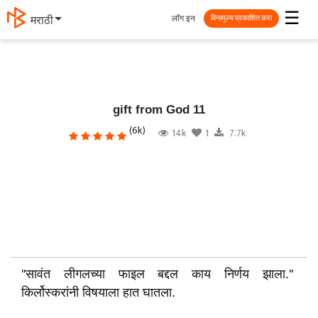
☰
लॉग इन
मराठी
विनामूल्य प्रकाशित करा
gift from God 11
(6k)
14k
1
7.7k
''सावंत लीगलच्या फाइल बद्दल काय निर्णय झाला.''
किर्लोस्करांनी विषयाला हात घातला.