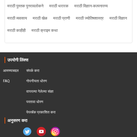
मराठी पुस्तक पुनरावलोकने
मराठी थरारक
मराठी विज्ञान-कल्पनारम्य
मराठी व्यवसाय
मराठी खेळ
मराठी प्राणी
मराठी ज्योतिषशास्त्र
मराठी विज्ञान
मराठी काहीही
मराठी क्राइम कथा
उपयोगी लिंक्स
आमच्याबद्दल
संपर्क करा
FAQ
गोपनीयता धोरण
वापरल्या गेलेल्या संज्ञा
परतावा धोरण 
पेपरबॅक प्रकाशित करा
अनुसरण करा