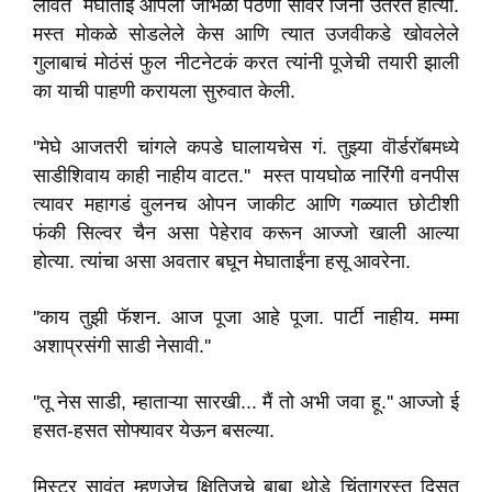
लावत मेघाताई आपली जांभळी पैठणी सावर जिना उतरत होत्या.
मस्त मोकळे सोडलेले केस आणि त्यात उजवीकडे खोवलेले
गुलाबाचं मोठंसं फुल नीटनेटकं करत त्यांनी पूजेची तयारी झाली
का याची पाहणी करायला सुरुवात केली.
''मेघे आजतरी चांगले कपडे घालायचेस गं. तुझ्या वॊर्डरॉबमध्ये
साडीशिवाय काही नाहीय वाटत.'' मस्त पायघोळ नारिंगी वनपीस
त्यावर महागडं वुलनच ओपन जाकीट आणि गळ्यात छोटीशी
फंकी सिल्वर चैन असा पेहेराव करून आज्जो खाली आल्या
होत्या. त्यांचा असा अवतार बघून मेघाताईंना हसू आवरेना.
''काय तुझी फॅशन. आज पूजा आहे पूजा. पार्टी नाहीय. मम्मा
अशाप्रसंगी साडी नेसावी.''
''तू नेस साडी, म्हाताऱ्या सारखी... मैं तो अभी जवा हू.'' आज्जो ई
हसत-हसत सोफ्यावर येऊन बसल्या.
मिस्टर सावंत म्हणजेच क्षितिजचे बाबा थोडे चिंताग्रस्त दिसत