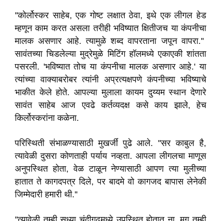
''कोर्लोस्कर साहेब, एक गोष्ट लक्षात ठेवा, इथे एक लीगल हेड
म्हणून काम करत असला तरीही भविष्यात क्षितीजच या कंपनीचा
मालक असणार आहे. त्यामुळे शब्द वापरताना जपून वापरा.''
सावंतच्या चिडलेल्या मुद्रेमुळे मिटिंग हॉलमध्ये एकाएकी शांतता
पसरली. 'भविष्यात तोच या कंपनीचा मालक असणार आहे.' या
त्यांच्या वाक्याबरोबर त्यांनी अप्रत्यक्षपणे कंपनीच्या भविष्याचे
भाकीत केले होते. आपल्या मुलाला कायम दुय्यम स्थान देणारे
सावंत साहेब आज एवढे कर्तव्यदक्ष कसे काय झाले, हेच
किर्लोस्करांना कळेना.
परिस्थिती संभाळण्यासाठी मुखर्जीं पुढे आले. ''सर काबुल है,
त्यावेळी दुसरा कोणताही पर्याय नव्हता. आपला लीगलचा माणूस
अनुपस्थित होता, वेळ टाळून नेण्यासाठी आपण त्या मुलीच्या
हातात ते कागदपत्र दिले, पर बादमे वो कागजद बापास लेनेकी
जिम्मेदारी हमारी थी.''
''त्यावेळी तुम्ही सुध्या चंदीगढमध्ये उपस्थित होतात ना. मग तुम्ही