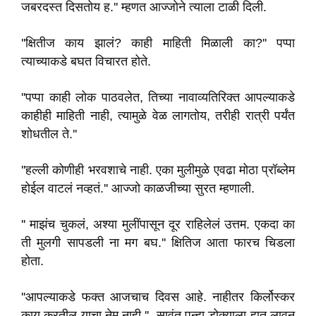
जबरदस्त दिसतोय ह.'' म्हणत आज्जोने त्याला टाळी दिली.
''क्षितीज काय झालं? काही माहिती मिळाली का?'' पप्पा
त्याच्याकडे बघत विचारत होते.
''पप्पा काही लोक पाठवलेत, तिच्या नावाव्यतिरिक्त आपल्याकडे
काहीही माहिती नाही, त्यामुळे वेळ लागतोय, तरीही रात्री पर्यंत
शोधतील ते.''
''हल्ली कोणीही भरवशाचे नाही. एका मुलीमुळे एवढा मोठा प्रॉब्लेम
होईल वाटलं नव्हतं.'' आज्जो काळजीच्या सुरत म्हणाली.
'' माझंच चुकलं, अश्या मुलींपासून दूर राहिलेलं उत्तम. एकदा का
ती मुलगी सापडली ना मग बघ.'' क्षितिज आता फारच चिडला
होता.
''आपल्याकडे फक्त आजचाच दिवस आहे. नाहीतर किर्लोस्कर
काय करतील याचा नेम नाही.'' सावंत पुन्हा डोक्याला हात लावून