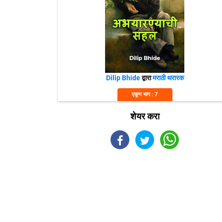
Dilip Bhide
द्वारा
मराठी थरारक
एकूण भाग : 7
शेयर करा