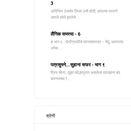
3
️अभिजित ️3समोर जिजा उभी होती, आपल्या पदराने
आपले ओले झालेले...
लैंगिक समस्या - 6
# भाग ६ : पोर्नोग्राफीचे मानसशास्त्र – मेंदू, अवास्तव
अपेक्ष...
पत्रसुमने...सुहाना सफर - भाग ९
प्रिय सोना..तुझा कोल्हापुरात असलेला दवाखाना बंद
करण्याच्या f...
श्रेणी