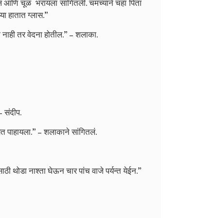
लं आणि चूळ भरायला सांगितली. चमच्याने चहा पिता
्या हातात ग्लास.”
ो नाही तर वेदना होतील.” – शलाका.
– संदीप.
येत पाहायला.” – शलाकाने सांगितलं.
ी थोडा नाश्ता घेऊन चार पांच वाजे पर्यन्त येईन.”