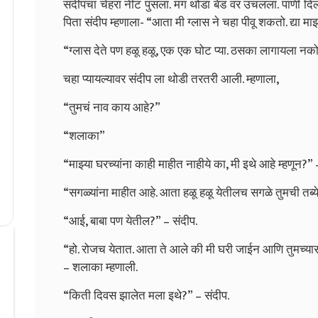
संदीपचा चेहरा नीट पुसला. मग थोडा बेड वर उचलला. पाणी दि
पिता संदीप म्हणाला- “आता मी ग्लास ने चहा पीवू शकतो. द्या माझ
“ग्लास देते पण हळू हळू, एक एक घोट प्या. ठसका लागायला नक
चहा प्यायल्यावर संदीप ला थोडी तरतरी आली. म्हणाला,
“तुमचं नाव काय आहे?”
“शलाका”
“माझ्या घरच्यांना काही माहीत नाहीये का, मी इथे आहे म्हणून?” 
“सगळ्यांना माहीत आहे. आता हळू हळू येतीलच सगळे तुमची तब्
“आई, बाबा पण येतील?” – संदीप.
“हो. रोजच येतात. आता ते आले की मी घरी जाईन आणि तुमच्यासाठ
– शलाका म्हणाली.
“किती दिवस झालेत मला इथे?” – संदीप.