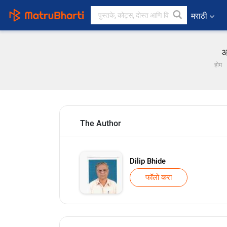
मराठी
अ
होम
The Author
Dilip Bhide
फॉलो करा