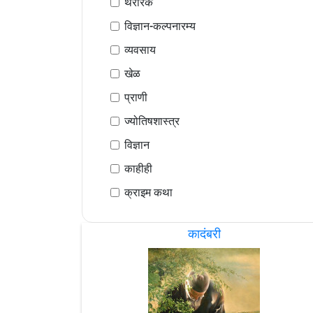
थरारक
विज्ञान-कल्पनारम्य
व्यवसाय
खेळ
प्राणी
ज्योतिषशास्त्र
विज्ञान
काहीही
क्राइम कथा
कादंबरी