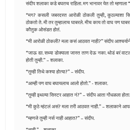
संदीप शलाका कडे बघतच राहिला. मग भानावर येत तो म्हणाला
“मग? कसली जबरदस्त आरोळी ठोकली तुम्ही, कुठल्याशा स
ठोकतो ते. मी तर तुम्हालाच घाबरले. मीच काय तो वाघ पण घाब
कौतुक ओसंडत होतं.
“मी आरोळी ठोकली? मला कसं आठवत नाही?” संदीप आश्चर्याने
“जाऊ द्या. सध्या डोक्याला जास्त ताण देऊ नका. थोडं बरं वाटल्
होती तुम्ही.” – शलाका.
“तुम्ही तिथे कश्या होत्या?” – संदीप.
“आम्ही पण वाघ बघायलाच आलो होतो.” - शलाका.
“तुम्ही इथल्या सिस्टर आहात नं?” – संदीप आता गोंधळला होता
“मी कुठे म्हंटलं असं? मला तरी आठवत नाही.” – शलाकाने आपल
“म्हणजे तुम्ही नर्स नाही आहात?” – संदीप.
“नाही.” – शलाका.