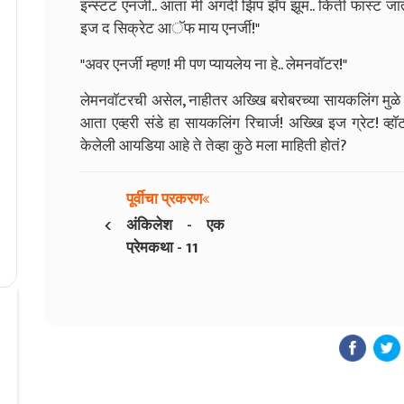
इन्स्टंट एनर्जी.. आता मी अगदी झिप झॅप झूम.. किती फास्ट जात
इज द सिक्रेट आॅफ माय एनर्जी!"
"अवर एनर्जी म्हण! मी पण प्यायलेय ना हे.. लेमनवाॅटर!"
लेमनवाॅटरची असेल, नाहीतर अख्खि बरोबरच्या सायकलिंग मुळे
आता एव्हरी संडे हा सायकलिंग रिचार्ज! अख्खि इज ग्रेट! व्ह
केलेली आयडिया आहे ते तेव्हा कुठे मला माहिती होतं?
पूर्वीचा प्रकरण
‹
अंकिलेश - एक
प्रेमकथा - 11