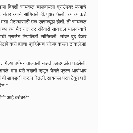
ऱ्या दिवशी सायकल चालवायला ग्राउंडवर येण्याचे
नंतर त्याने सांगितले ही. पुअर फेलो.. त्याच्याकडे
मला भेटण्यासाठी एक एक्सक्यूझ होती. ती सायकल
ाच्या त्या मैदानात दर रविवारी सायकल चालवण्याचे
ची ग्राउंड रियालिटी सांगितली.. तोवर वुई वेअर
वे कसे ह्याचा प्राॅब्लेमच साॅल्व्ह करून टाकलेला!
थात गेल्या वर्षभर चालवली नव्हती. अडगळीत पडलेली.
ले. ममा घरी नव्हती म्हणून येणारे प्रश्न आपोआप
ीची डागडुजी करून घेतली. सायकल परत ठेवून घरी
ेट.."
कोणी आहे बरोबर?"