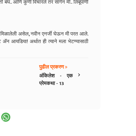
ो बघ.. आणि कुणी विचारले तर सांगेन मी.. लिंबूपाणी
 मिळालेली असेल, नवीन एनर्जी घेऊन मी परत आले.
ाॅट ॲन आयडिया! अर्थात ही त्याने मला भेटण्यासाठी
पुढील प्रकरण
›
अंकिलेश - एक
प्रेमकथा - 13