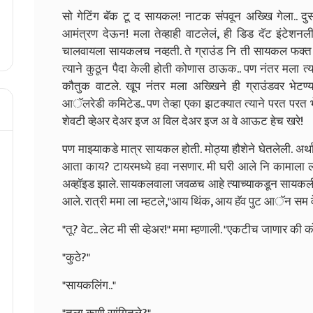
सो गेटिंग बॅक टू द सायकल! नाटक संपवून अख्खि गेला.. दुस
आमंत्रण देऊन! मला तेव्हाही वाटलेलं, ही डिड दॅट इंटेशनली. 
चालवायला सायकलच नव्हती. ते ग्राउंड नि ती सायकल फक्त 
त्याने कुठून पैदा केली होती कोणास ठाऊक.. पण नंतर मला त्य
कौतुक वाटले. खूप नंतर मला अख्खिने ही ग्राउंडवर भेटण्या
आॅलरेडी कमिटेड.. पण तेव्हा एका झटक्यात त्याने परत परत भेटा
शेवटी व्हेअर देअर इज अ विल देअर इज अ वे आऊट हेच खरे!
पण माझ्याकडे मात्र सायकल होती. मोठ्या हौशेने घेतलेली. अर्
आता काय? टायरमध्ये हवा नसणार. मी घरी आले नि कामाला लाग
अव्हाॅइड झाले. सायकलवाला जवळच आहे त्याच्याकडून सायकल
आले. रात्री ममा ला म्हटले,"आय थिंक, आय हॅव पुट आॅन सम व
"तू? वेट.. लेट मी सी व्हेअर!" ममा म्हणाली. "एकटीच जाणार की 
"कुठे?"
"सायकलिंग.."