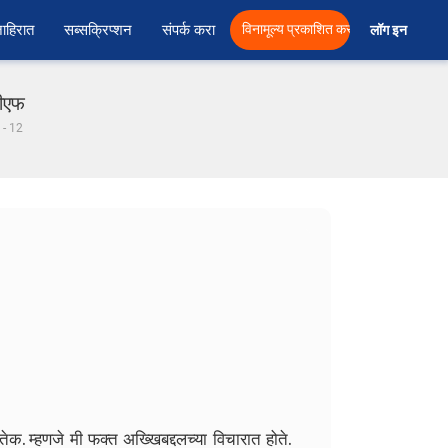
ाहिरात
सब्सक्रिप्शन
संपर्क करा
विनामूल्य प्रकाशित करा
लॉग इन  
डीएफ
 - 12
क. म्हणजे मी फक्त अख्खिबद्दलच्या विचारात होते.