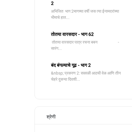
2
️अभिजित ️ भाग 2मागच्या वर्षी जस त्या ईनामदरांच्या
भीमाचे हात...
तोतया वारसदार - भाग 62
तोतया वारसदार पात्र रचना बबन -
सारंग...
बंद बंगल्याचे गूढ - भाग 2
&nbsp; प्रकरण 2: सकाळी आठची वेळ आणि तीन
चेहरे दुसऱ्या दिवशी...
श्रेणी