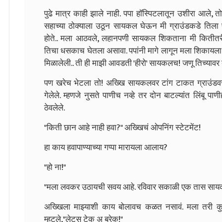
पुढे मात्र काही झाले नाही. पपा हाॅस्पिटलातून उशीरा आले, 
सहाच्या ठोक्याला उठून सायकल घेऊन मी ग्राउंडकडे तिला
होते.. मला आठवले, लहानपणी सायकल शिकताना मी कितीतर
तिचा धसकाच घेतला असावा. पपांनी मागे लागून मला शिकायला ला
मिळालेली.. ती ही माझी आवडती 'हीरो' सायकलच! जणू तिच्यावर 
पण खरेच भेटला तो! अख्खि सायकलवर टांग टाकत ग्राउंडवर
गेलेले. म्हणजे नुसते पाणीच नव्हे तर दोन बाटल्यांत लिंबू 
ठेवलेले.
"किती छान आहे नाही हवा?" अख्खिचं ओपनिंग स्टेटमेंट!
हा काय हवापाण्याच्या गप्पा मारायला आलाय?
"हो ना!"
"मला लवकर उठायची सवय आहे. रविवार सकाळी एक तास सायकल
अख्खिला माझ्याशी काय बोलावच कळत नसावं. मला तरी कुठ
म्हटले,"लेट्स टेक अ ब्रेक!"