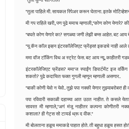
"तुला कुणी सांगितले?"
"तुला पाहिले मी. सायकल रिपेअर करून घेताना. इतके मोटिव्ह
मी गप राहिले खरी, पण पुढे ममाच म्हणाली,"कोण कोण येणारे? 
"बघते कोण येणारे का? सगळ्या जणी लेझी बम्स आहेत. बट आय म
"यू कॅन काॅल इव्हन इंटरकाॅलेजिएट फ्रेंड्स! इकडचे नाही आले
ममा वाॅज टाॅकिंग विथ अ स्ट्रेट फेस. बट आय न्यू, काहीतरी 
इंटरकाॅलेजिएट फ्रेंडस? ममा'ज स्पाईंग डिपार्टमेंट इज वर
शकतो? पुढे कदाचित फक्त गुगली म्हणून म्हणाली असणार..
"बाकी कोणी येवो न येवो.. तुझे पपा नक्की येणार तुझ्याबरोबर! ही 
पपा रविवारी सकाळी दहाच्या आत उठत नाहीत. ते कसले येताहे
सावरत मी म्हणाले,"अगं मंजू नाहीतर कल्पना कोणीतरी न
कशाला? ही गेट्स सो टायर्ड थ्रू द वीक."
मी बोलताना हळूच ममाकडे पाहात होते. ती बहुधा हळूच हसत हो