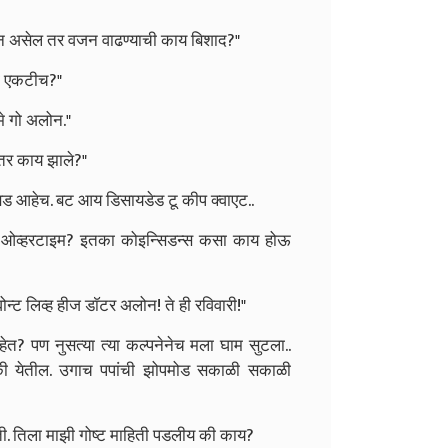
ेशन असेल तर वजन वाढण्याची काय बिशाद?"
की एकटीच?"
े गो अलोन."
 तर काय झाले?"
गडबड आहेच. बट आय डिसायडेड टू कीप क्वाएट..
्किंग ओव्हरटाइम? इतका कोइन्सिडन्स कसा काय होऊ
वोन्ट लिव्ह हीज डाॅटर अलोन! ते ही रविवारी!"
त? पण नुसत्या त्या कल्पनेनेच मला घाम सुटला..
क्की येतील. उगाच पपांची झोपमोड सकाळी सकाळी
ती. तिला माझी गोष्ट माहिती पडलीय की काय?