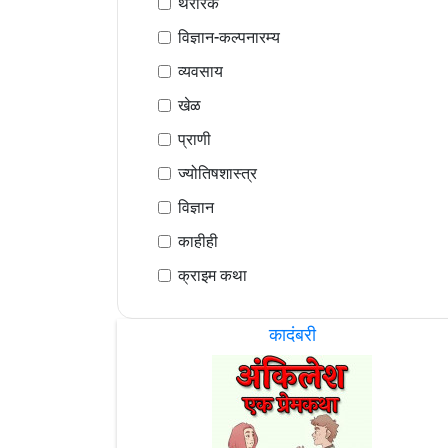
थरारक
विज्ञान-कल्पनारम्य
व्यवसाय
खेळ
प्राणी
ज्योतिषशास्त्र
विज्ञान
काहीही
क्राइम कथा
कादंबरी