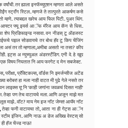
ेक वर्षांची. तर ह्याला इनफॅच्युएशन म्हणता आले असते
ंग स्ट्राँग स्टिल.. म्हणजे ते तात्पुरते आकर्षण कसे
म्हणे.. त्याबद्दल खरेच आय फिल पिटी.. पुअर थिंग.
क. आफ्टर फ्यू इयर्स आॅफ मॅरेज आय कॅन से धिस..
 शेप प्रिडिफाइन्ड नसावा. वन नीडस् टू ॲडजस्ट
 लाईफचे पझल सोडवायचे तर बोथ हॅव टू किप चेंजिंग
खिला असं तर तो म्हणाला,अमीबा असतो ना तसा? कीप
ही. इट्स अ म्युच्युअल अंडरस्टँडिग. एनी वे. हे खूप
 एक विषय निघतात नि आय फरगेट द मेन सबजेक्ट.
रीक्षा, प्रॅक्टिकल्स, वाॅर्डस नि इमर्जन्सीज अटेंड
रख्या बरोबर! हा मला नाही वाटत मी पुढे गेले नसते तर
वन लाइक्स यू' नि 'काही जणांना जवळचं दिसत नाही'
 जेम. तेव्हा पण तेच वाटायचे मला. आणि अजून माझे मत
स माझे.. वाॅट? माय नेम इज नाॅट जेम्स! आयॅम नाॅट
यू, तेव्हा फनी वाटायचा तो, आता ना ही गेट्स आॅन
र्ड स्टीम इंजिन.. आणि नाऊ अ डेज अख्खि वेस्टस् सो
ही हॅज चेंज्ड नाऊ!