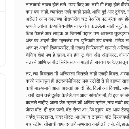
नाटकाचे नावच होते तसे.. प्यार किए जा! तशी मी तेव्हा होते वीस
का? पण नाही. त्यानंतर एवढे काही झाले. आणि वुई आर टुगेदर, गोई
असेल? आज कालच्या पोरापोरींत चट पेअरिंग पट ब्रेक अप होतो 
म्हणजे त्यांना कंप्यानियनशिपचा अर्थच कळलेला नाही बहुते
धिज पेअर्स आर लाइक अ जिगसाॅ पझल. पण आपल्या तुकड्याचा
ॲज पर अदर्स पीस. म्हणजेच मग युनिफाॅर्म शेप बनतो.. मॅरीड
ॲज पर अदर्स रिक्वायरमेंट. मी एकदा सिरियसली म्हणाले अख्
चेंजिंग शेप! पण हे खरंय. वन हॅज टू चेंज अँड ॲडजस्ट. दोघांनी
नंतरचे आणि अ बीट सिरीयस. पण माझी ही सवयच आहे. एकातून
तर, त्या दिवसात मी अख्खिला विसरले नाही एकही दिवस. अभ्यास, प
करणे सांभाळून ही इंटरकाॅलेजिएट लव्ह स्टोरी! ते ही ह्याच्या सा
कधी माझ्यामागे आला असता! अगदी हिंट दिली त्या दिवशी.. 'सम
.. तरी ह्याने तसे दुर्लक्ष केलेले. पण आज सांगतेय मी, ही इज अ
बदलले नाहीए! आता जेम म्हटले की अख्खि म्हणेल, नाव नको बदलू
जेम्स वाॅट! ही इज फनी. दॅट सेन्स आॅफ ह्यूमर! बट आय टेल्
नर्व्हस् समटाइम्स, रादर मोस्ट आॅफ द टाइम्स! वाॅट डिस्कव्ह
मच स्टीम.. तोंडाची वाफ दवडणे म्हणतात काहीतरी तसे. सी, हाऊ 