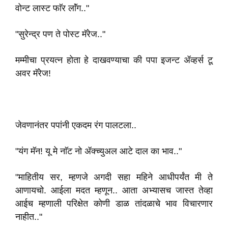
वोन्ट लास्ट फाॅर लाॅंग.."
"सुरेन्द्र पण ते पोस्ट मॅरेज.."
मम्मीचा प्रयत्न होता हे दाखवण्याचा की पपा इजन्ट ॲव्हर्स टू
अवर मॅरेज!
जेवणानंतर पपांनी एकदम रंग पालटला..
"यंग मॅन! यू मे नाॅट नो ॲक्च्युअल आटे दाल का भाव.."
"माहितीय सर, म्हणजे अगदी सहा महिने आधीपर्यंत मी ते
आणायचो. आईला मदत म्हणून.. आता अभ्यासच जास्त तेव्हा
आईच म्हणाली परिक्षेत कोणी डाळ तांदळाचे भाव विचारणार
नाहीत.."