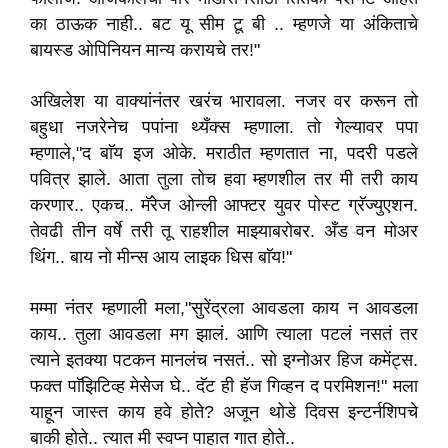
का ठाऊक नाही.. बट यू सीम टू बी .. म्हणजे या अंकिताचे
बायस्ड ओपिनियन मान्य करायचे तर!"
अखिलेश या वाक्यांनंतर खरंच भारावला. नजर वर करून तो
बहुधा नजरेनेच पपांना थ्यँक्स म्हणाला. तो गेल्यावर पपा
म्हणाले,"द बाॅय इज ओके. मराठीत म्हणतात ना, पदरी पडले
पवित्र झाले. आता तुला तोच हवा म्हणशील तर मी तरी काय
करणार.. एकच.. मॅरेज ओन्ली आफ्टर युवर पोस्ट ग्रॅज्युएशन.
तेवढी तीन वर्षे तरी तू राहशील माझ्याबरोबर. अँड वन मोअर
थिंग.. बाय नो मीन्स आय लाइक धिस बाॅय!"
मम्मा नंतर म्हणाली मला,"सुरेंद्रला आवडला काय न आवडला
काय.. तुला आवडला मग झालं. आणि त्याला पटलं नसतं तर
त्याने इतक्या पटकन मानलंच नसतं.. सो इग्नोअर हिज कमेंट्स.
फक्त पाॅझिटिव्ह मेसेज घे.. दॅट ही हॅज गिव्हन द परमिशन!" मला
याहून जास्त काय हवे होते? अजून थोडे दिवस इन्टर्नशिपचे
बाकी होते.. त्यात मी स्वप्न पाहात गात होते..