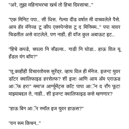
"अरे, तुझा महिनाभरचा खर्च तो हिचा दिवसाचा.."
"एक मिनिट पपा.. सी धिस. गेल्या दीड वर्षात मी वाचवलेले पैसे.
आय हॅव मॅनेज्ड टू कीप एक्स्पेन्सेस टू द मिनिमम.." पपा यावर
चिडतील असे वाटलेले, पण नाही, ही वाॅज कुल अबाऊट इट..
"हिचे कपडे, चपला नि सॅंडल्स.. गाडी नि घोडा.. हाऊ विल यू
हँडल यंग बाॅय?"
"तू काहीही विचारतोयस सुरेंद्र. व्हाय विल ही मॅनेज. इजन्ट युवर
डाॅटर क्वालिफाइड हरसेल्फ? शी इज! आणि आय ॲम प्राऊड
आॅफ हर!" ममा'ज आर्ग्युमेंट्स काॅट पापा आॅन द राँग फूट!
माझ्याबद्दल ते, नाही.. शी इजन्ट क्वालिफाइड कसे म्हणणार?
"हाऊ बिग आॅर स्माॅल इज युवर हाऊस?"
"वन रूम किचन.."