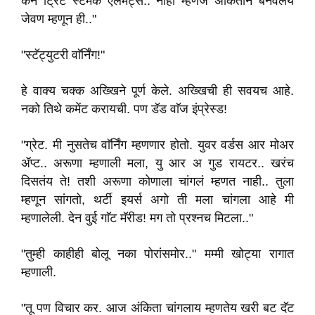
कॅन ट्रिट स्टमक एलमेंट्स.. नाही म्हणजे अंकिताने बनवलेय
जेवण म्हणून ही.."
"स्टॅट्युटरी वाॅर्निंग!"
हे वाक्य चक्क अख्खिने पूर्ण केले. अख्खिची ही सवयच आहे.
नको तिथे कमेंट करायची. पण डॅड वाॅज इंप्रेस्ड!
"ग्रेट. मी नुसतेच वाॅर्निंग म्हणणार होतो. युवर वर्डस आर मोअर
ॲप्ट.. अरूणा म्हणाली मला, यु आर अ गुड रायटर.. खरंच
दिसतंय ते! तशी अरूणा कोणाला चांगलं म्हणत नाही.. तुला
म्हणून सांगतो, थर्टी इयर्स अगो ती मला चांगला आहे मी
म्हणालेली. देन वुई गाॅट मॅरीड! मग तो प्रश्नच मिटला.."
"तुम्ही काहीही बोलू नका पोरांसमोर.." मम्मी खोट्या रागात
म्हणाली.
"तू पण विचार कर. आज अंकिता चांगलाय म्हणतेय खरी बट दॅट