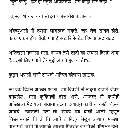
"तुला सांगू.. इफ ही गेट्स ॲजिटेटेड.. मग काही खरं नाही.."
"तू मला धीर द्यायचा सोडून घाबरवतेस कशाला?"
ॲक्च्युअली मी त्याला घाबरवत नव्हते, खरं तेच सांगत होते.
फक्त एकच होप होती, पपा हॅजन्ट रिजेक्टेड हिम आऊट राइट!
अख्खिला म्हणाला मला,"शायद तेरी शादी का खयाल दिलमें आया
है.. इसी लिए पपाने तेरे मुझे लंच पे बुलाया है!"ट
कुठून असली गाणी शोधतो अख्खि कोणास ठाऊक.
मग एक दिवस अख्खि आला. त्या दिवशी मी माझ्या हाताने जेवण
बनवलेलं. मला कुकिंगची हौस भारी. आजवर मी कधीही
अख्खिला भेटायला जाताना हळूच डब्यातून काही ना काही घेऊन
जायचे. त्यासाठी मला तो 'खाऊ डबे वाली आली' म्हणून
चिडवायचाही नि तो नि त्याचे ते मित्र मिळून डब्याचा फडशा
पाडायचे. तशी मी त्यामुळे त्याच्या मित्रांत बऱ्यापैकी पाॅप्युलर होते.