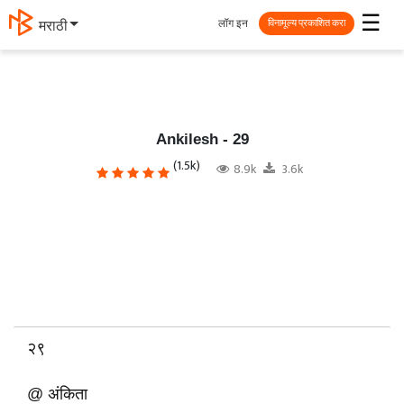
☰
लॉग इन
मराठी
विनामूल्य प्रकाशित करा
Ankilesh - 29
(1.5k)
8.9k
3.6k
२९
@ अंकिता