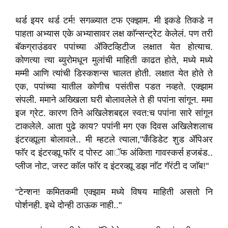
थर्ड इयर थर्ड टर्म! सगळ्यात टफ एक्झाम. मी इकडे तिकडे न
पाहता अभ्यास एके अभ्यासावर लक्ष काॅन्सन्ट्रेट केलेलं. पण तरी
बॅकग्राउंडवर पपांच्या ॲक्टिव्हिटीज लक्षात येत होत्याच.
कोणत्या त्या ब्युरोमधून मुलांची माहिती काढत होते, मध्ये मध्ये
मम्मी आणि त्यांची डिस्कशन्स चालत होती. लक्षात येत होते ते
एक, पपांच्या यातील कोणीच पसंतीस पडत नव्हते. एक्झाम
संपली. ममाने अख्खिला घरी बोलावलेले ते ही पपांना सांगून. ममा
इज ग्रेट. कारण तिने अखिलेशबद्दल स्वत:च पपांना सारे सांगून
टाकलेले. आता पुढे काय? पपांनी मग एक दिवस अखिलेशलाच
इंटरव्ह्यूला बोलावले.. मी म्हटले त्याला,"कँडिडेट शुड ॲपिअर
फाॅर द इंटरव्ह्यू फाॅर द पोस्ट आॅफ अंकिता गावस्कर्स हजबंड..
प्लीज नोट, जस्ट काॅल फाॅर द इंटरव्ह्यू डझ नाॅट गॅरंटी द जाॅब!"
"टेन्शन! कमितकमी एक्झाम मध्ये विषय माहिती असतो नि
पोर्शनही. इथे दोन्ही ठाऊक नाही.."