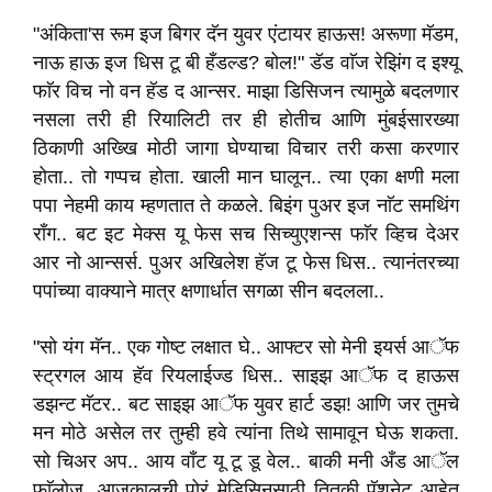
"अंकिता'स रूम इज बिगर दॅन युवर एंटायर हाऊस! अरूणा मॅडम,
नाऊ हाऊ इज धिस टू बी हँडल्ड? बोल!" डॅड वाॅज रेझिंग द इश्यू
फाॅर विच नो वन हॅड द आन्सर. माझा डिसिजन त्यामुळे बदलणार
नसला तरी ही रियालिटी तर ही होतीच आणि मुंबईसारख्या
ठिकाणी अख्खि मोठी जागा घेण्याचा विचार तरी कसा करणार
होता.. तो गप्पच होता. खाली मान घालून.. त्या एका क्षणी मला
पपा नेहमी काय म्हणतात ते कळले. बिइंग पुअर इज नाॅट समथिंग
राँग.. बट इट मेक्स यू फेस सच सिच्युएशन्स फाॅर व्हिच देअर
आर नो आन्सर्स. पुअर अखिलेश हॅज टू फेस धिस.. त्यानंतरच्या
पपांच्या वाक्याने मात्र क्षणार्धात सगळा सीन बदलला..
"सो यंग मॅन.. एक गोष्ट लक्षात घे.. आफ्टर सो मेनी इयर्स आॅफ
स्ट्रगल आय हॅव रियलाईज्ड धिस.. साइझ आॅफ द हाऊस
डझन्ट मॅटर.. बट साइझ आॅफ युवर हार्ट डझ! आणि जर तुमचे
मन मोठे असेल तर तुम्ही हवे त्यांना तिथे सामावून घेऊ शकता.
सो चिअर अप.. आय वाँट यू टू डू वेल.. बाकी मनी अँड आॅल
फाॅलोज. आजकालची पोरं मेडिसिनसाठी तितकी पॅशनेट आहेत