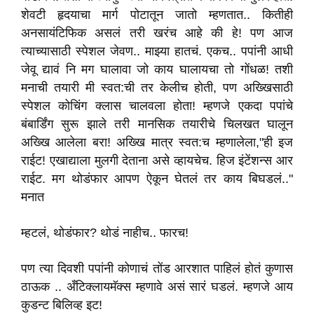
शेवटी हृदयाचा मार्ग पोटातून जातो म्हणतात.. कितीही
अनसायंटिफिक असलं तरी खरंच आहे की हे! पण आज
त्याच्यासाठी स्पेशल जेवण.. माझ्या हातचं. एकच.. पपांनी आधी
जेवू द्यावं नि मग घालावा जो काय घालायचा तो गोंधळ! तशी
मनाची तयारी मी स्वत:ची तर केलीच होती, पण अख्खिसाठी
स्पेशल कोचिंग क्लास चालवला होता! म्हणजे एकदा पपांचे
बंबार्डिंग सुरू झाले तरी मानसिक तयारीचे चिलखत घालून
अख्खि आलेला बरा! अख्खि मात्र स्वत:च म्हणालेला,"ही इज
राईट! एखाद्याला मुलगी देताना असे व्हायचेच. हिज इंटेंशन्स आर
राईट. मग थोडंफार आपण ऐकून घेतलं तर काय बिघडलं.."
मनात
म्हटलं, थोडंफार? थोडं नाहीच.. फारच!
पण त्या दिवशी पपांनी कोणाचं तोंड आरशात पाहिलं होतं कुणास
ठाऊक .. अँटिक्लायमॅक्स म्हणावे असं सारं घडलं. म्हणजे आय
कुडन्ट बिलिव्ह इट!