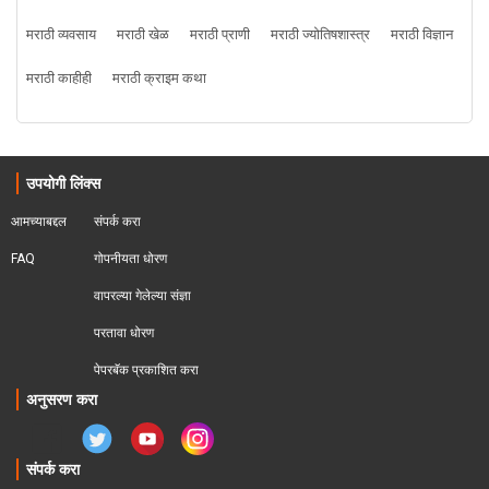
मराठी व्यवसाय
मराठी खेळ
मराठी प्राणी
मराठी ज्योतिषशास्त्र
मराठी विज्ञान
मराठी काहीही
मराठी क्राइम कथा
उपयोगी लिंक्स
आमच्याबद्दल
संपर्क करा
FAQ
गोपनीयता धोरण
वापरल्या गेलेल्या संज्ञा
परतावा धोरण 
पेपरबॅक प्रकाशित करा
अनुसरण करा
संपर्क करा