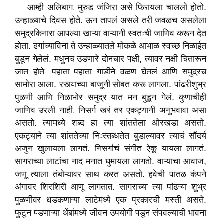
आम्ही अलिबाग, मुरुड जंजिरा असे फिरायला चाललो होतो.
उन्हाळ्याचे दिवस होते. ऊन तापलं असले तरी जवळच असलेला
समुद्रकिनारा आपल्या खाऱ्या वाऱ्यानी स्वतःची जाणिव करून देत
होता. ढगांच्याविना ते उन्हाळ्यातले मोकळे आभाळ स्वच्छ निळाईत
बुडून गेलेलं. मधुनच उडणारे दोनचार पक्षी, त्यावर नक्षी चितारून
जात होते. पहाता पहाता गाडीने वळण घेतलं आणि समुद्रच
सामोरा आला. रस्त्याच्या बाजूनी सोबत करू लागला. पांढरीशुभ्र
पुळणी आणि निळाभोर समुद्र यात मन बुडून गेलं. कुणाचीही
जाणिव उरली नाही. निसर्ग खरं तर एकट्यानी अनुभवावा असा
असतो. त्यामध्ये शब्द हा त्या शांततेला ओरखडा असतो.
एकट्याने त्या शांततेच्या निःस्तब्धतेत बुडाल्यावर त्याचं सौंदर्य
अजुन खुलायला लागतं. निसर्गाचं संगीत ऐकू यायला लागतं.
सागराच्या लाटांचा नाद मनात घुमायला लागतो. वाऱ्याचा आवाज,
जणू त्याला तंबोऱ्यावर साथ करत असतो. हवेची पातळ कंपने
अंगावर शिरशिरी आणू लागतात. सागराच्या त्या पांढऱ्या शुभ्र
पुळणीवर धडकणाऱ्या लाटेमध्ये एक प्रकारची मस्ती असते.
फुटून पडणाऱ्या थेंबांमध्ये जीवन उपयोगी पडून संपवल्याची भावना