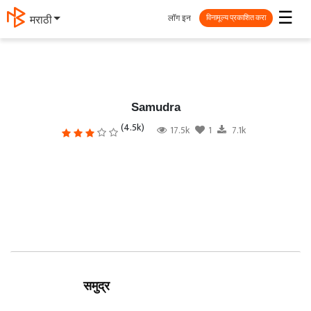
☰
लॉग इन
मराठी
विनामूल्य प्रकाशित करा
Samudra
(4.5k)
17.5k
1
7.1k
समुद्र