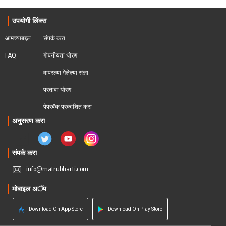
उपयोगी लिंक्स
आमच्याबद्दल
संपर्क करा
FAQ
गोपनीयता धोरण
वापरल्या गेलेल्या संज्ञा
परतावा धोरण 
पेपरबॅक प्रकाशित करा
अनुसरण करा
संपर्क करा
info@matrubharti.com
मोबाइल अॅप
Download On App Store
Download On Play Store