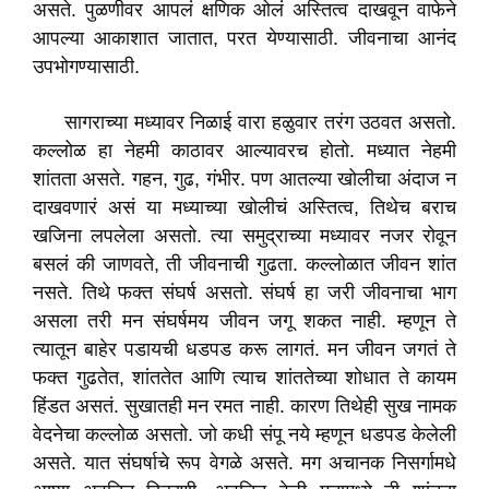
असते. पुळणीवर आपलं क्षणिक ओलं अस्तित्व दाखवून वाफेने
आपल्या आकाशात जातात, परत येण्यासाठी. जीवनाचा आनंद
उपभोगण्यासाठी.
सागराच्या मध्यावर निळाई वारा हळुवार तरंग उठवत असतो.
कल्लोळ हा नेहमी काठावर आल्यावरच होतो. मध्यात नेहमी
शांतता असते. गहन, गुढ, गंभीर. पण आतल्या खोलीचा अंदाज न
दाखवणारं असं या मध्याच्या खोलीचं अस्तित्व, तिथेच बराच
खजिना लपलेला असतो. त्या समुद्राच्या मध्यावर नजर रोवून
बसलं की जाणवते, ती जीवनाची गुढता. कल्लोळात जीवन शांत
नसते. तिथे फक्त संघर्ष असतो. संघर्ष हा जरी जीवनाचा भाग
असला तरी मन संघर्षमय जीवन जगू शकत नाही. म्हणून ते
त्यातून बाहेर पडायची धडपड करू लागतं. मन जीवन जगतं ते
फक्त गुढतेत, शांततेत आणि त्याच शांततेच्या शोधात ते कायम
हिंडत असतं. सुखातही मन रमत नाही. कारण तिथेही सुख नामक
वेदनेचा कल्लोळ असतो. जो कधी संपू नये म्हणून धडपड केलेली
असते. यात संघर्षाचे रूप वेगळे असते. मग अचानक निसर्गामधे