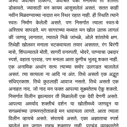
अश्या अवचित ठिकाणी, अवचित वेळी मनामध्ये ती शांतता
डोकावते. ज्यासाठी मन कायम आसुसलेलं असतं. सतत काही
नवीन मिळवण्याच्या नादात मन स्थिर रहात नाही. ही स्थिति त्याने
स्वतः निर्माण केलेली असते. पण निसर्गात त्याला स्वतःचे
अस्तित्व सापडते. मग सागराच्या मध्यात मन खोल उतरू लागलं
की जाणवू लागतात, त्यातले निळे जांभळे, ओले शांततेचे क्षण.
तिथेही खोलवर मनाला भटकवायला तयार असतात, रंग बिरंगी
मासे, शिंपल्यातले मोती, सागरी वनस्पती, भोवरे, पाण्याचा उबदार
स्पर्श, वहाता प्रवाह, पण मनाला आता कुणीच भुलवू शकत नाही.
एक अनामिक अथांग सत्य त्याच्या समोर उलगडत चाललेलं
असतं. त्या सत्याला ना आदि ना अंत. तिथे असतो एक अद्भुत
संधिप्रकाश. तिथे कुठलाही आवाज नसतो. तिथे असतो एक
अनाहत नाद. जो नाद मन फक्त आपल्या सुक्ष्मतेतच ऐकू शकतो.
निसर्गात विलीन झाल्यावर ती मिळालेली एक देवी देणगी असते.
आपल्या अमर्याद शक्तीचं दर्शन या खोलीमध्ये जाणवून या
सगळ्यांच्या उगमस्त्रोताकडे मन धावायला लागते. आता त्याला
विलीन व्हायचे असते. संपायचे असते. एका अज्ञाताचा स्पर्श
झालेलं मन जगात राहुच शकणार नाही. प्रचंड व्याकुलतेने