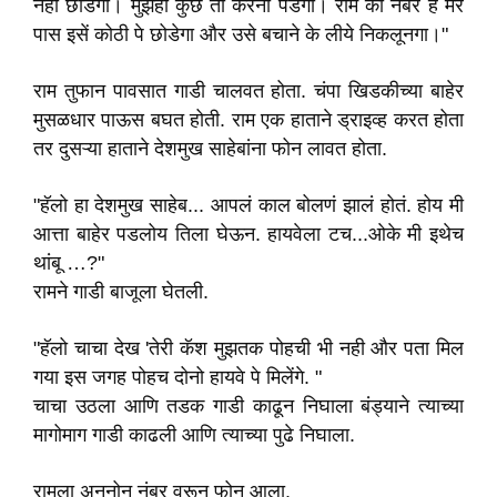
नही छोडेगा। मुझेही कुछ तो करना पडेगा। राम का नंबर हे मेरे
पास इसें कोठी पे छोडेगा और उसे बचाने के लीये निकलूनगा।"
राम तुफान पावसात गाडी चालवत होता. चंपा खिडकीच्या बाहेर
मुसळधार पाऊस बघत होती. राम एक हाताने ड्राइव्ह करत होता
तर दुसऱ्या हाताने देशमुख साहेबांना फोन लावत होता.
"हॅलो हा देशमुख साहेब... आपलं काल बोलणं झालं होतं. होय मी
आत्ता बाहेर पडलोय तिला घेऊन. हायवेला टच...ओके मी इथेच
थांबू …?"
रामने गाडी बाजूला घेतली.
"हॅलो चाचा देख 'तेरी कॅश मुझतक पोहची भी नही और पता मिल
गया इस जगह पोहच दोनो हायवे पे मिलेंगे. "
चाचा उठला आणि तडक गाडी काढून निघाला बंड्याने त्याच्या
मागोमाग गाडी काढली आणि त्याच्या पुढे निघाला.
रामला अननोन नंबर वरून फोन आला.