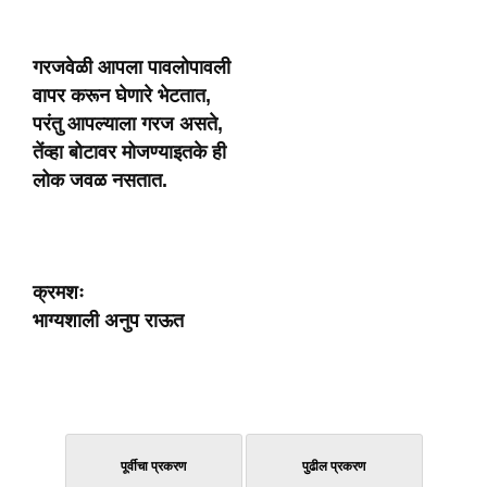
गरजवेळी
आपला
पावलोपावली
वापर
करून
घेणारे
भेटतात
,
परंतु
आपल्याला
गरज
असते
,
तेंव्हा
बोटावर
मोजण्याइतके
ही
लोक
जवळ नसतात.
क्रमशः
भाग्यशाली
अनुप
राऊत
पूर्वीचा प्रकरण
पुढील प्रकरण