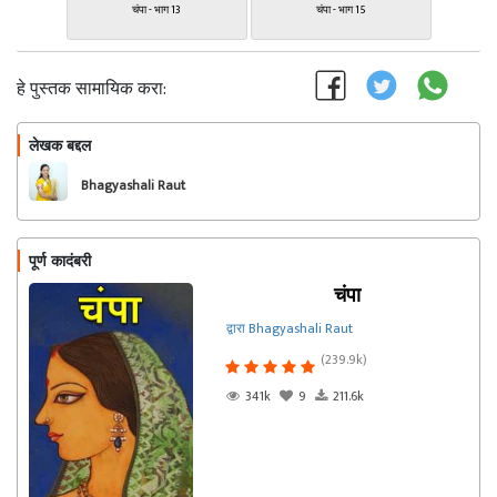
चंपा - भाग 13
चंपा - भाग 15
हे पुस्तक सामायिक करा:
लेखक बद्दल
फॉलो करा
Bhagyashali Raut
पूर्ण कादंबरी
चंपा
द्वारा Bhagyashali Raut
(239.9k)
341k
9
211.6k