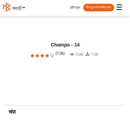
☰
लॉग इन
मराठी
विनामूल्य प्रकाशित करा
Champa - 14
(7.5k)
11.8k
7.3k
चंपा