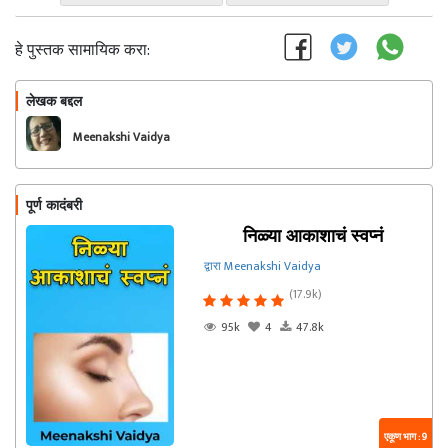
हे पुस्तक सामायिक करा:
लेखक बद्दल
फॉलो करा
Meenakshi Vaidya
पूर्ण कादंबरी
निळ्या आकाशाचं स्वप्नं
द्वारा Meenakshi Vaidya
(17.9k)
95k
4
47.8k
एकूण भाग : 9