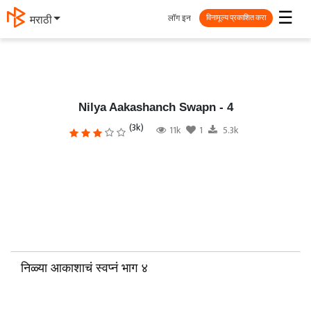
☰
लॉग इन
தமிழ்
विनामूल्य प्रकाशित करा
Nilya Aakashanch Swapn - 4
(3k)
11k
1
5.3k
निळ्या आकाशाचं स्वप्नं भाग ४