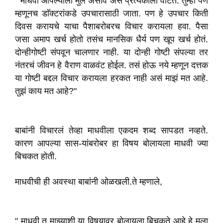
" माधवी आपल्याला मुलं असावं असं प्रत्येकाला वाटतं. तुम्ही पण
म्हणूनच डाॅक्टरांकडे उपचारासाठी जाता. पण हे उपचार किती
दिवस करायचे याचा पैशाबरोबरच विचार करायला हवा. पैसा
जसा अमाप खर्च होतो तसंच मानसिक धैर्य पण खूप खर्च होतं.
दोन्हीगोष्टी संपवून चालणार नाही. या दोन्ही गोष्टी संपल्या तर
नंतरचं जीवन हे वैराण वाळवंट होईल. तसं होऊ नये म्हणून दत्तक
या गोष्टी बद्दल विचार करायला हरकत नाही असं माझं मत आहे.
तुझं काय मत आहे?"
बाबांनी विचारलं तेव्हा माधवीला एकदम शब्द सापडत नव्हते.
कारण आपल्या सास-यांबरोबर हा विषय बोलायला माधवी ज्या
बिचकत होती.
माधवीची ही अवस्था बाबांनी ओळखली.ते म्हणाले,
" माधवी तू माझ्याशी या विषयावर बोलायला बिचकते आहे हे मला