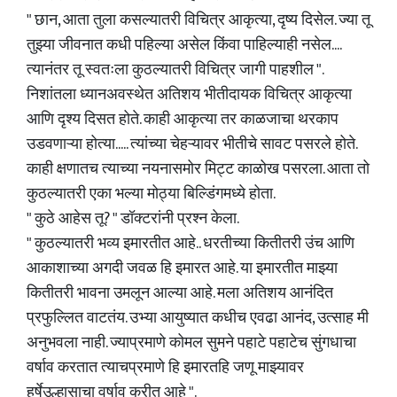
" छान, आता तुला कसल्यातरी विचित्र आकृत्या, दृष्य दिसेल. ज्या तू
तुझ्या जीवनात कधी पहिल्या असेल किंवा पाहिल्याही नसेल....
त्यानंतर तू स्वतःला कुठल्यातरी विचित्र जागी पाहशील ".
निशांतला ध्यानअवस्थेत अतिशय भीतीदायक विचित्र आकृत्या
आणि दृश्य दिसत होते. काही आकृत्या तर काळजाचा थरकाप
उडवणाऱ्या होत्या..... त्यांच्या चेहऱ्यावर भीतीचे सावट पसरले होते.
काही क्षणातच त्याच्या नयनासमोर मिट्ट काळोख पसरला. आता तो
कुठल्यातरी एका भल्या मोठ्या बिल्डिंगमध्ये होता.
" कुठे आहेस तू? " डॉक्टरांनी प्रश्न केला.
" कुठल्यातरी भव्य इमारतीत आहे.. धरतीच्या कितीतरी उंच आणि
आकाशाच्या अगदी जवळ हि इमारत आहे. या इमारतीत माझ्या
कितीतरी भावना उमलून आल्या आहे. मला अतिशय आनंदित
प्रफुल्लित वाटतंय. उभ्या आयुष्यात कधीच एवढा आनंद, उत्साह मी
अनुभवला नाही. ज्याप्रमाणे कोमल सुमने पहाटे पहाटेच सुंगधाचा
वर्षाव करतात त्याचप्रमाणे हि इमारतहि जणू माझ्यावर
हर्षेउल्हासाचा वर्षाव करीत आहे ".