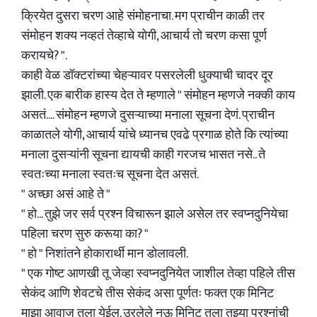
क्रियेत दुसरा चरण आहे संमोहनाचा. मग प्राचीन काळी तर
संमोहन शक्य नव्हतं तेव्हाचे योगी, आचार्य तो चरण कसा पूर्ण
करायचे? ".
काही वेळ डॉक्टरांच्या चेहऱ्यावर पसरलेली धुक्याची चादर दूर
झाली. एक बारीक हास्य देत ते म्हणाले " संमोहन म्हणजे नक्की काय
असतं.... संमोहन म्हणजे दुसऱ्याच्या मनाला सूचना देणं. प्राचीन
काळातले योगी, आचार्य यांचे ध्यानच एवढे प्रगाळ होते कि त्यांच्या
मनाला दुसऱ्यांनी सूचना द्यायची काही गरजच भासत नसे.. ते
स्वतःच्या मनाला स्वतःच सूचना देत असतं.
" अच्छा असं आहे ते "
" हो... तुझे जर सर्व प्रश्न विचारून झाले असेल तर स्वप्नदुनियेचा
पहिला चरण सुरु करूया का? "
" हो " निशांतने होकारार्थी मान डोलावली.
" एक गोष्ट आणखी तू जेव्हा स्वप्नदुनियेत जाशील तेव्हा पहिले तीस
सेकंद आणि शेवटचे तीस सेकंद असा पूर्णतः फक्त एक मिनिट
माझा आवाज तुला येईल. उरलेले नऊ मिनिट तुला तुझ्या प्रश्नांची