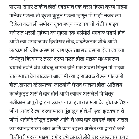
पाऊले समोर टाकीत होतो. एवढ्यात एक तरल हिरवा द्रव्य माझ्या
मानेवर पडला. तो द्रव्य कुठून पडला म्हणून मी माझी नजर त्या
दिशेला वळवली. समोरच दृश्य बघून कडाक्याची थंडीच माझ्या
शरीरात भरली. गुहेच्या वर गुहेला एक भलंमोठं भगदाळ पडलं होतं
आणि त्या भगदाळावर हिरवेगार तोंड, पांढरेफटक डोळे आणि
लटकणारी जीभ असणारा जणू एक राक्षसच बसला होता. त्याच्या
जिभेतुन हिरवागार तरल द्रव्य गळत होता. माझ्या माथ्यावरून
घामाचे टपोरे थेंब ओघळू लागले होते. एक अवंठा गिळून मी माझ्या
चालण्याचा वेग वाढवला. आता मी त्या द्वाराजवळ येऊन पोहचलो
होतो. द्वाराला कोळ्याच्या जाळ्यांनी घेराव घातला होता. अतिशय
काळंकुट्ट असं ते द्वार होतं आणि त्यावर असलेलं विचित्र
नक्षीकाम जणू ते द्वार न उघडण्याचा इशाराच मला देत होत. अतिशय
जीर्ण धागेदोरे त्या दरवाज्याला गुंडाळून होते. मी एका झटक्यात ते
जीर्ण धागेदोरे तोडून टाकले आणि ते भव्य द्वार उघडले. काय असेल
त्या स्वप्नद्वाराच्या आत आणि काय रहस्य असेल त्या द्वाराचे असे
कितीतरी प्रश्न माझ्या समोर उभे ठाकले होते. द्वार उघडताच कुबट