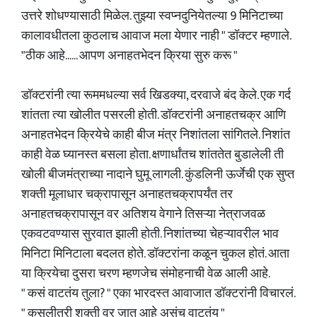
उत्तरे शोधण्यासाठी मिळेल. तुझ्या स्वप्नदुनियेतल्या 9 मिनिटाच्या
कालावधीतला कुठलाच आवाज मला येणार नाही " डॉक्टर म्हणाले.
"ठीक आहे...... आपण अनाहतभेदन क्रिया सुरु करू "
डॉक्टरांनी त्या रूममधल्या सर्व खिडक्या, दरवाजे बंद केले. एक गर्द
शांतता त्या खोलीत पसरली होती. डॉक्टरांनी अनाहतचक्र आणि
अनाहतभेदन क्रियेचे काही बीज मंत्र निशांतला सांगितले. निशांत
काही वेळ घ्यानस्त बसला होता. क्षणार्धांतच शांततेत बुडालेली ती
खोली बीजमंत्राच्या नादाने घुमू लागली. कुंडलिनी ऊर्जेची एक सुप्त
शक्ती मूलाधार चक्रापासून अनाहतचक्रापर्यंत तर
अनाहतचक्रापासून वर अतिशय वेगाने तिसऱ्या नेत्राजवळ
एकवटवण्यास सुरवात झाली होती. निशांतच्या चेहऱ्यावरील भाव
मिनिटा मिनिटाला बदलत होते. डॉक्टरांना कळून चुकल होतं. आता
या क्रियेचा दुसरा चरण म्हणजेच संमोहनाची वेळ आली आहे.
" कसं वाटतंय तुला? " एका भारदस्त आवाजात डॉक्टरांनी विचारलं.
" कसलीतरी शक्ती वर जात आहे असंच वाटतंय "