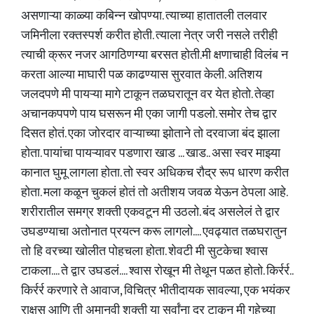
असणाऱ्या काळ्या कबिन्न खोपण्या. त्याच्या हातातली तलवार
जमिनीला रक्तस्पर्श करीत होती. त्याला नेत्र जरी नसले तरीही
त्याची क्रूर नजर आगठिणग्या बरसत होती.मी क्षणाचाही विलंब न
करता आल्या माघारी पळ काढण्यास सुरवात केली. अतिशय
जलदपणे मी पायऱ्या मागे टाकून तळघरातून वर येत होतो. तेव्हा
अचानकपपणे पाय घसरून मी एका जागी पडलो. समोर तेच द्वार
दिसत होतं. एका जोरदार वाऱ्याच्या झोताने तो दरवाजा बंद झाला
होता. पायांचा पायऱ्यावर पडणारा खाड ... खाड.. असा स्वर माझ्या
कानात घुमू लागला होता. तो स्वर अधिकच रौद्र रूप धारण करीत
होता. मला कळून चुकलं होतं तो अतीशय जवळ येऊन ठेपला आहे.
शरीरातील समग्र शक्ती एकवटून मी उठलो. बंद असलेलं ते द्वार
उघडण्याचा अतोनात प्रयत्न करू लागलो.... एवढ्यात तळघरातुन
तो हि वरच्या खोलीत पोहचला होता. शेवटी मी सुटकेचा श्वास
टाकला.... ते द्वार उघडलं.... श्वास रोखून मी तेथून पळत होतो. किर्रर्र..
किर्रर्र करणारे ते आवाज, विचित्र भीतीदायक सावल्या, एक भयंकर
राक्षस आणि ती अमानवी शक्ती या सर्वांना दूर टाकून मी गुहेच्या