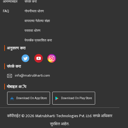
आमच्याबद्दल
संपर्क करा
FAQ
गोपनीयता धोरण
वापरल्या गेलेल्या संज्ञा
परतावा धोरण 
पेपरबॅक प्रकाशित करा
अनुसरण करा
संपर्क करा
info@matrubharti.com
मोबाइल अॅप
Download On App Store
Download On Play Store
कॉपीराईट © 2026 Matrubharti Technologies Pvt. Ltd. सगळे अधिकार
सुरक्षित आहेत.