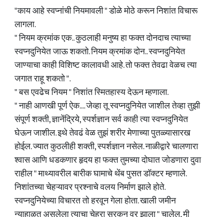
"काय आहे स्वप्नांची नियमावली " डोळे मोठे करून निशांत विचारू
लागला.
" नियम क्रमांक एक.. कुठलाही मनुष्य हा फक्त दोनदाच त्याच्या
स्वप्नदुनियेत जाऊ शकतो. नियम क्रमांक दोन.. स्वप्नदुनियेत
जाण्याचा काही विशिष्ट कालावधी आहे. तो फक्त तेवढा वेळच त्या
जगात राहू शकतो ".
" बस एवढेच नियम " निशांत स्मितहास्य देऊन म्हणाला.
" नाही आणखी पूर्ण ऐक.... जेव्हा तू स्वप्नदुनियेत जाशील तेव्हा तुझी
संपूर्ण शक्ती, ज्ञानेंद्रिये, स्पर्शज्ञान सर्व काही त्या स्वप्नदुनियेत
घेऊन जाशील. इथे तेवढं वेळ तुझं शरीर मेणाच्या पुतळ्यासारख
होईल. ज्यात कुठलीही शक्ती, स्पर्शज्ञान नसेल. नाळीद्वारे चालणारा
श्वास आणि धडकणार हृदय हा फक्त तुमच्या दोघात जोडणारा दुवा
राहील " माथ्यावरील बारीक घामाचे थेंब पुसत डॉक्टर म्हणाले.
निशांतच्या चेहऱ्यावर प्रश्नाचे वलय निर्माण झाले होते.
स्वप्नदुनियेच्या विचारत तो हरवून गेला होता. खाली जमीन
न्याहाळत असलेला त्याचा चेहरा सरकन वर झाला " चालेल, मी