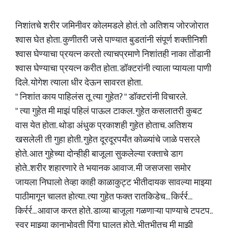
निशांतचे शरीर जमिनीवर कोलमडले होतं. तो अतिशय जोरजोरात
श्वास घेत होता. कुणीतरी जसे पाण्यात बुडतांनी संपूर्ण शक्तीनिशी
श्वास घेण्याचा प्रयत्न करतो त्याचप्रमाणे निशांतही नाका तोंडानी
श्वास घेण्याचा प्रयत्न करीत होता. डॉक्टरांनी त्याला प्यायला पाणी
दिले. योगेश त्याला धीर देऊन सावरत होता.
" निशांत काय पाहिलंस तू त्या गुहेत? " डॉक्टरांनी विचारले.
" त्या गुहेत मी माझं पहिलं पाऊल टाकल. गुहेत कसलातरी कुबट
वास येत होता. थोडा अंधुक प्रकाशही गुहेत होताच. अतिशय
खसलेली ती गुहा होती. गुहेत दूरदूरपर्यंत कोळ्यांचे जाळे पसरले
होते. आत गुहेच्या दोन्हीही बाजूला सुकलेल्या रक्ताचे डाग
होते..शरीर शहारणारे ते भयानक आवाज. मी जसजसा समोर
जायला निघालो तेव्हा काही काळाकुट्ट भीतीदायक सावल्या माझ्या
पाठीमागून चालत होत्या. त्या गुहेत फक्त रातकिडेच... किर्रर्र...
किर्रर्र... आवाज करत होते. डाव्या बाजूला गळणाऱ्या पाण्याचे टपटप..
स्वर माझ्या कानाभोवती पिंगा घालत होते. भीतभीतच मी माझी