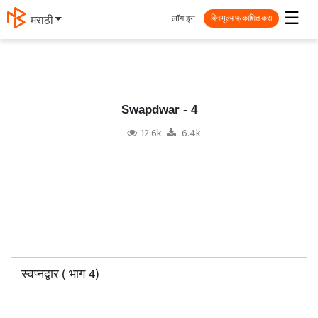
☰
लॉग इन
தமிழ்
विनामूल्य प्रकाशित करा
Swapdwar - 4
12.6k
6.4k
स्वप्नद्वार ( भाग 4)