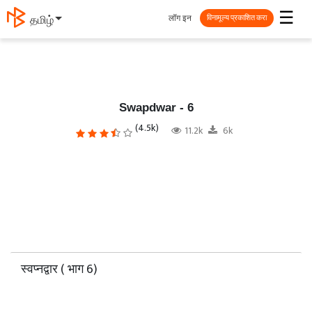
☰
लॉग इन
தமிழ்
विनामूल्य प्रकाशित करा
Swapdwar - 6
(4.5k)
11.2k
6k
स्वप्नद्वार ( भाग 6)