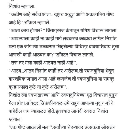
निशांत म्हणाला.
" कठीण आहे सर्वच आता... खूपच अद्भूतं आणि अकल्पनिय गोष्ट
आहे हि " डॉक्टर म्हणाले.
" आता काय होणार? " चिंताग्रस्त कंठातून योगेश विचारू लागला.
" आपल्याला काही ना काही मार्ग लवकरच काढावा लागेल. निशांत
मला एक सांग त्या तळघरात लिहलेल्या विचित्र वाक्याशिवाय तुला
आणखी काही आठवत का? "डॉक्टर विचारू लागले.
" तस तर मला काही आठवत नाही आहे ".
" आठव...आठव निशांत काही तर असेलच. तो स्वप्नदुनिया भेदून
वास्तविक जगात आला आहे म्हणजेच ती स्वप्नदुनिया या समग्र
ब्रह्माण्डात कुठे ना कुठे असेलच ".
निशांत त्या स्वप्नद्वारच्या आणि स्वप्नदुनियेच्या गूढ विचारात बुडून
गेला होता. डॉक्टर खिडकीजवळ उभे राहून आपल्या मृदू नजरेने
बाहेरील जग न्याहाळत होते. इतक्यात आनंदी स्वरात निशांत
म्हणाला
"एक गोष्ट आठवली मला ".सर्वांच्या चेहऱ्यावर उत्सुकता ओसंडून