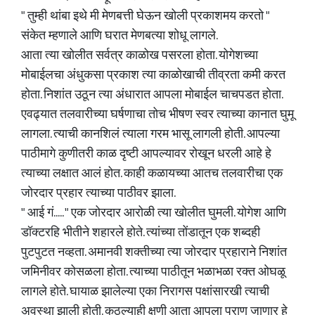
" तुम्ही थांबा इथे मी मेणबत्ती घेऊन खोली प्रकाशमय करतो "
संकेत म्हणाले आणि घरात मेणबत्या शोधू लागले.
आता त्या खोलीत सर्वत्र काळोख पसरला होता. योगेशच्या
मोबाईलचा अंधुकसा प्रकाश त्या काळोखाची तीव्रता कमी करत
होता. निशांत उठून त्या अंधारात आपला मोबाईल चाचपडत होता.
एवढ्यात तलवारीच्या घर्षणाचा तोच भीषण स्वर त्याच्या कानात घुमू
लागला. त्याची कानशिलं त्याला गरम भासू लागली होती. आपल्या
पाठीमागे कुणीतरी काळ दृष्टी आपल्यावर रोखून धरली आहे हे
त्याच्या लक्षात आलं होत. काही कळायच्या आतच तलवारीचा एक
जोरदार प्रहार त्याच्या पाठीवर झाला.
" आई गं..... " एक जोरदार आरोळी त्या खोलीत घुमली. योगेश आणि
डॉक्टरहि भीतीने शहारले होते. त्यांच्या तोंडातून एक शब्दही
पुटपुटत नव्हता. अमानवी शक्तीच्या त्या जोरदार प्रहाराने निशांत
जमिनीवर कोसळला होता. त्याच्या पाठीतून भळाभळा रक्त ओघळू
लागले होते. घायाळ झालेल्या एका निरागस पक्षांसारखी त्याची
अवस्था झाली होती. कुठल्याही क्षणी आता आपला प्राण जाणार हे