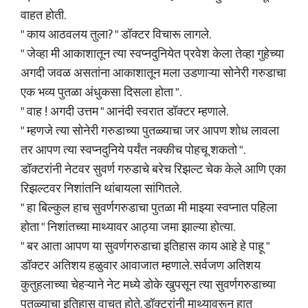
वाहत होती.
" काय आठवलय तुला? " डॉक्टर विचारू लागले.
" जेव्हा मी आकाशातून त्या स्वप्नदुनियेत प्रवेश केला तेव्हा गुहेच्या
अगदी जवळ असतांना आकाशातून मला उडणाऱ्या सोनेरी गरुडाचा
एक भव्य पुतळा अंधुकसा दिसला होता ".
" वाह ! अगदी उत्तम " आनंदी स्वरात डॉक्टर म्हणाले.
" म्हणजे त्या सोनेरी गरुडाच्या पुतळ्याचा जर आपण शोध लावला
तर आपण त्या स्वप्नदुनिये पर्यंत नक्कीच पोहचू शकतो ".
डॉक्टरांनी नेटवर सुवर्ण गरुडाचे बरेच रिझल्ट चेक केले आणि एका
रिझल्टवर निशांतनि थांबायला सांगितले.
" हा बिल्कुल हाच सुवर्णगरुडाचा पुतळा मी माझ्या स्वप्नात पहिला
होता " निशांतच्या माथ्यावर आठ्या जमा झाल्या होत्या.
" बर आता आपण या सुवर्णगरुडाचा इतिहास काय आहे हे पाहू "
डॉक्टर अतिशय हळुवार आवाजात म्हणाले. सर्वजण अतिशय
कुतुहलाच्या चेहऱ्याने नेट मध्ये डोके खुपसून त्या सुवर्णगरुडाच्या
पुतळ्याचा इतिहास वाचत होते. डॉक्टरांनी माथ्यावरून हात