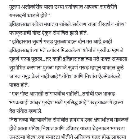
मुलगा अलोकसिंघ याला उभ्या रणांगणात आपल्या समशेरीने
यमसदनी धाडले होते ".
इतिहासतज्ञ संकेत मधातच थांबले. सर्वजण राजा वीरवर्धन यांच्या
पराक्रमाची गोष्ट ऐकुन रोमांचित झाले होते.
" इतिहासात सुवर्ण गरुड पुतळ्याबद्दल दोन मत आहे. काही
इतिहासतज्ञांच्या मते ठगांवर मिळवलेल्या शौर्याचं प्रतीक म्हणजे
सुवर्ण गरुड पुतळा... तर काही इतिहासतज्ञांच्या मते फक्त राज्याला
सुशोभित करणारा पुतळा म्हणजे सुवर्ण गरुड म्हणून याबद्दल कुठे
जास्त नमूद केलं नाही आहे ".योगेश आणि निशांत ऐकमेकांकडे
पाहत होते.
" एक गोष्ट आणखी सांगायचीच राहीली... ठगांची एक भाकड
भयकथाही आंध्र प्रदेश मध्ये प्रसिद्ध आहे " खट्याळपणे हास्य
देत संकेत म्हणाले.
निशांतच्या चेहऱ्यावरील रोमांचीत हावभाव एका क्षणार्धातच मावळले
होते. आता योगेश, निशांत आणि डॉक्टर यांच्या चेहऱ्यावर भयछटा
उमटल्या होत्या. त्या भयछटा भीतीने अधिकच गडद होऊ लागल्या