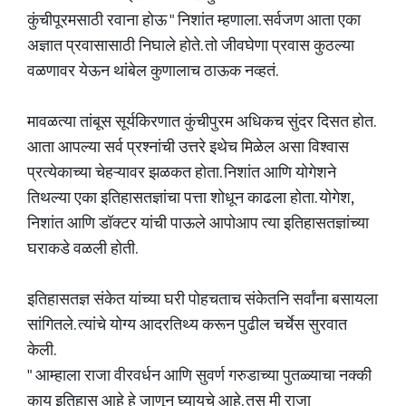
कुंचीपूरमसाठी रवाना होऊ " निशांत म्हणाला. सर्वजण आता एका
अज्ञात प्रवासासाठी निघाले होते. तो जीवघेणा प्रवास कुठल्या
वळणावर येऊन थांबेल कुणालाच ठाऊक नव्हतं.
मावळत्या तांबूस सूर्यकिरणात कुंचीपुरम अधिकच सुंदर दिसत होत.
आता आपल्या सर्व प्रश्नांची उत्तरे इथेच मिळेल असा विश्वास
प्रत्येकाच्या चेहऱ्यावर झळकत होता. निशांत आणि योगेशने
तिथल्या एका इतिहासतज्ञांचा पत्ता शोधून काढला होता. योगेश,
निशांत आणि डॉक्टर यांची पाऊले आपोआप त्या इतिहासतज्ञांच्या
घराकडे वळली होती.
इतिहासतज्ञ संकेत यांच्या घरी पोहचताच संकेतनि सर्वांना बसायला
सांगितले. त्यांचे योग्य आदरतिथ्य करून पुढील चर्चेस सुरवात
केली.
" आम्हाला राजा वीरवर्धन आणि सुवर्ण गरुडाच्या पुतळ्याचा नक्की
काय इतिहास आहे हे जाणून घ्यायचे आहे. तस मी राजा