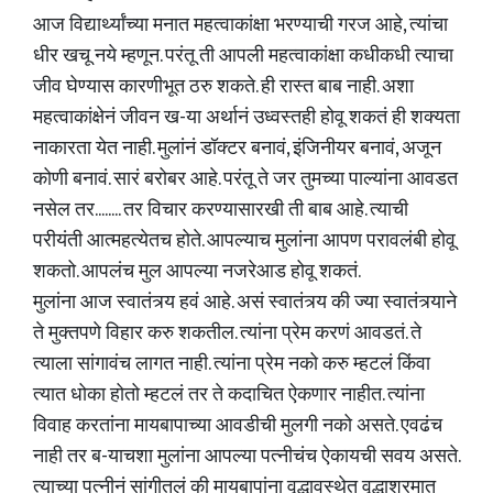
आज विद्यार्थ्यांच्या मनात महत्वाकांक्षा भरण्याची गरज आहे, त्यांचा
धीर खचू नये म्हणून. परंतू ती आपली महत्वाकांक्षा कधीकधी त्याचा
जीव घेण्यास कारणीभूत ठरु शकते. ही रास्त बाब नाही. अशा
महत्वाकांक्षेनं जीवन ख-या अर्थानं उध्वस्तही होवू शकतं ही शक्यता
नाकारता येत नाही. मुलांनं डॉक्टर बनावं, इंजिनीयर बनावं, अजून
कोणी बनावं. सारं बरोबर आहे. परंतू ते जर तुमच्या पाल्यांना आवडत
नसेल तर........ तर विचार करण्यासारखी ती बाब आहे. त्याची
परीयंती आत्महत्येतच होते. आपल्याच मुलांना आपण परावलंबी होवू
शकतो. आपलंच मुल आपल्या नजरेआड होवू शकतं.
मुलांना आज स्वातंत्र्य हवं आहे. असं स्वातंत्र्य की ज्या स्वातंत्र्याने
ते मुक्तपणे विहार करु शकतील. त्यांना प्रेम करणं आवडतं. ते
त्याला सांगावंच लागत नाही. त्यांना प्रेम नको करु म्हटलं किंवा
त्यात धोका होतो म्हटलं तर ते कदाचित ऐकणार नाहीत. त्यांना
विवाह करतांना मायबापाच्या आवडीची मुलगी नको असते. एवढंच
नाही तर ब-याचशा मुलांना आपल्या पत्नीचंच ऐकायची सवय असते.
त्याच्या पत्नीनं सांगीतलं की मायबापांना वृद्धावस्थेत वृद्धाश्रमात