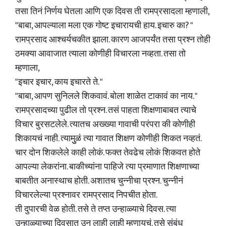
तसा तिनं निर्णय घेतला आणि एक दिवस ती रामप्रसादला म्हणाली,
"बाबा, आपल्याला मला एक गोष्ट इचारायची हाय. इचारु का? "
रामप्रसाद आश्चर्यचकीत झाला. कारण आजपर्यंत तसा प्रश्न तोही
ठमक्या आवाजात त्याला कोणीही विचारला नव्हता. तसा तो
म्हणाला,
"इचार इचार, काय इचारते ते. "
"बाबा, आपण सुनिलले शिकवावं. बोला शाळेत टाकावं का नाय. "
रामप्रसादच्या पुढील तो प्रश्न. तसं पाहता शिक्षणाबाबत त्याचे
विचार बुरसटलेले. त्यातच अख्ख्या गावाची परंपरा की कोणीही
शिकायचं नाही. त्यामुुळं त्या गावात शिक्षण कोणीही शिकत नव्हतं.
चार दोन शिकलेले काही लोकं. फक्त तेवढेच लोकं शिकवत होते
आपल्या लेकरांना. बाकीच्यांना पाहिजे त्या प्रमाणात शिक्षणाच्या
बाबतीत अनास्थाच होती. अशातच चुन्नीचा प्रश्न. चुन्नीनं
विचारलेल्या प्रश्नावर रामप्रसाद निपचीत होता.
ती दुपारची वेळ होती. तसे ते तप्त उन्हाळ्याचे दिवस. त्या
उन्हाळ्याच्या दिवसात उन लाही लाही म्हणायचं. तसे संबंध