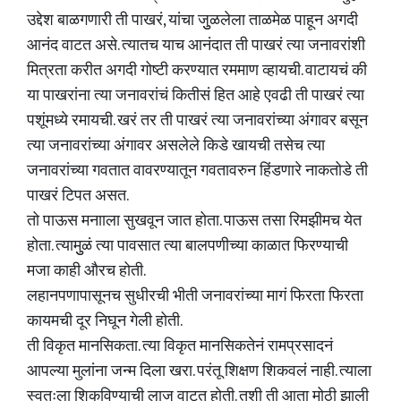
उद्देश बाळगणारी ती पाखरं, यांचा जुुळलेला ताळमेळ पाहून अगदी
आनंद वाटत असे. त्यातच याच आनंदात ती पाखरं त्या जनावरांशी
मित्रता करीत अगदी गोष्टी करण्यात रममाण व्हायची. वाटायचं की
या पाखरांना त्या जनावरांचं कितीसं हित आहे एवढी ती पाखरं त्या
पशूंमध्ये रमायची. खरं तर ती पाखरं त्या जनावरांच्या अंगावर बसून
त्या जनावरांच्या अंगावर असलेले किडे खायची तसेच त्या
जनावरांच्या गवतात वावरण्यातून गवतावरुन हिंडणारे नाकतोडे ती
पाखरं टिपत असत.
तो पाऊस मनााला सुखवून जात होता. पाऊस तसा रिमझीमच येत
होता. त्यामुुळं त्या पावसात त्या बालपणीच्या काळात फिरण्याची
मजा काही औरच होती.
लहानपणापासूनच सुधीरची भीती जनावरांच्या मागं फिरता फिरता
कायमची दूर निघून गेली होती.
ती विकृत मानसिकता. त्या विकृत मानसिकतेनं रामप्रसादनं
आपल्या मुलांना जन्म दिला खरा. परंतू शिक्षण शिकवलं नाही. त्याला
स्वतःला शिकविण्याची लाज वाटत होती. तशी ती आता मोठी झाली