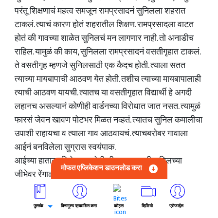
परंतू शिक्षणाचं महत्व समजून रामप्रसादनं सुनिलला शहरात
टाकलं. त्याचं कारण होतं शहरातील शिक्षण. रामप्रसादला वाटत
होतं की गावच्या शाळेत सुनिलचं मन लागणार नाही. तो अनाडीच
राहिल. यामुळं की काय, सुनिलला रामप्रसादनं वसतीगृहात टाकलं.
ते वसतीगृह म्हणजे सुनिलसाठी एक कैदच होती. त्याला सतत
त्याच्या मायबापाची आठवण येत होती. तशीच त्याच्या मायबापालाही
त्याची आठवण यायची. त्यातच या वसतीगृहात विद्यार्थी हे अगदी
लहानच असल्यानं कोणीही वार्डनच्या विरोधात जात नसत. त्यामुळं
फारसं जेवन खावण पोटभर मिळत नव्हतं. त्यातच सुनिल कमालीचा
उपाशी राहायचा व त्याला गाव आठवायचं. त्याचबरोबर गावाला
आईनं बनविलेला सुग्रास स्वयंपाक.
आईच्या हाताला विशेष चव होती. ती चव अजुनही सुनिलच्या
मोफत एप्लिकेशन डाउनलोड करा
जीभेवर रेंगाळत राहायची. त्याचं कारणही तसंच होतं.
सर्व जगानं आधुनिक तंत्रज्ञानाचा स्विकार केला होता. परंतू
सुनिलच्या मायबापानं ते तंत्रज्ञान अजुनही स्विकारले नव्हते. ते
पुस्तके
विनामूल्य प्रकाशित करा
कोट्स
व्हिडियो
प्रोफाईल
स्वयंपाक अल्युमिनीअमच्या भांड्यात वा कल्हईच्या भांड्यात करीत