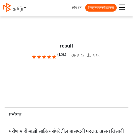
☰
लॉग इन
தமிழ்
विनामूल्य प्रकाशित करा
result
(1.5k)
8.2k
3.5k
मनोगत
परीणाम ही माझी साहित्यसंपदेतील बासष्टवी पुस्तक असून तिसावी