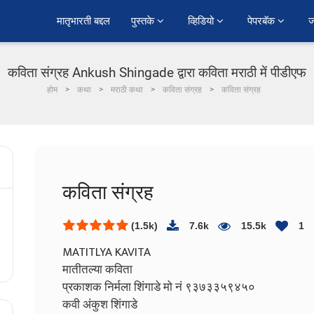
﻿मातृभारती बद्दल
पुस्तके 
व्हिडियो 
पेपरबॅक 
ज
कविता संग्रह Ankush Shingade द्वारा कविता मराठी में पीडीएफ
होम
कथा
मराठी कथा
कविता संग्रह
कविता संग्रह
कविता संग्रह
(1.5k)
7.6k
15.5k
1
MATITLYA KAVITA
मातीतल्या कविता
प्रकाशक निर्मला शिंगाडे मो नं ९३७३३५९४५०
कवी अंकुश शिंगाडे