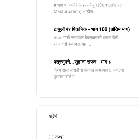
# भाग ५ : अतिरेकी हस्तमैथुन (Compulsive
Masturbation) – डोपा...
टापुओं पर पिकनिक - भाग 100 (अंतिम भाग)
१००. गाडी रस्त्यावर बेदरकारपणे धावत होती.
सकाळची वेळ असल्यान...
पत्रसुमने...सुहाना सफर - भाग ८
प्रिय सोना बारावीचा निकाल लागल्यावर..आपल्या
मुलाच्या बोर्ड म...
श्रेणी
कथा