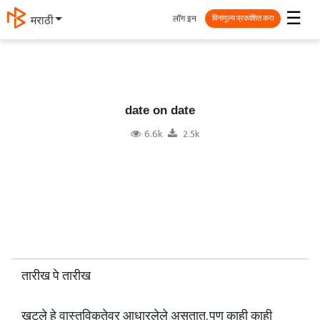
☰
लॉग इन
मराठी
विनामूल्य प्रकाशित करा
date on date
6.6k
2.5k
तारीख पे तारीख
खटले हे वास्तविकतेवर आधारलेले असतात. पण काही काही