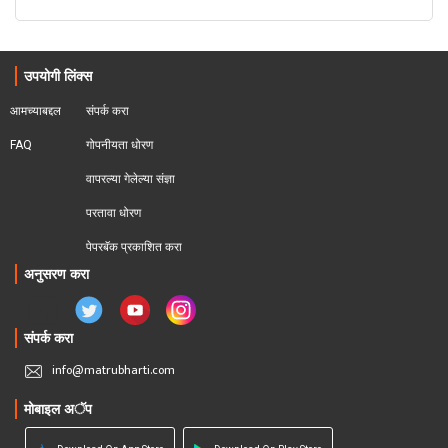
उपयोगी लिंक्स
आमच्याबद्दल
संपर्क करा
FAQ
गोपनीयता धोरण
वापरल्या गेलेल्या संज्ञा
परतावा धोरण 
पेपरबॅक प्रकाशित करा
अनुसरण करा
संपर्क करा
info@matrubharti.com
मोबाइल अॅप