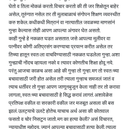
घेतो व तिला मोकळं करतो. विचार करतो की ती जर शिक्षेतून बाहेर
असेल, तुरुंगात नसेल तर ती मुलाबाळाचं संगोपन शिक्षण व्यवस्थीत
करु शकेल. कधीकधी मित्रानं वा नात्यातील जवळच्या माणसांनं
गुन्हा केल्यास तोही आपण आपल्या अंगावर घेत असतो.
काही गुन्हे हे नकळत घडत असतात. जसे आपल्या मुलीवर वा
पत्नीवर कोणी अतिप्रसंग करण्याचा प्रयत्न करीत असेल तर
तिच्या हातून स्वतःला वाचविण्यासाठी नकळत घडलेला गुन्हा. अशा
गुन्ह्याची नोंदच व्हायला नको व त्यावर कोणतीच शिक्षा होवू नये.
परंतु आजचा काळच असा आहे की गुन्हा तो गुन्हा. मग तो स्वतःच्या
बचावासाठी जरी होत असेल तरी त्याला गुन्हाच समजलं जातं व
त्याच धर्तीवर तो गुन्हा आपण जाणूनबुजून केला नाही तर तो करावा
लागला, स्वतःच्या बचावासाठी हे सिद्ध करावं लागतं. अशावेळेस
प्रतिपक्ष वकील वा सरकारी वकील जर मजबूत असला की बस
झालं. उलट्याचे उलटे होतेच. याचाच अर्थ असा की कोतवाल
फसतो व चोर निसटून जातो. मग का हत्या केली? असं विचारत,
न्यायाधीश महोदय, ज्यानं आपल्या बचावासाठी हत्या केली. त्याला