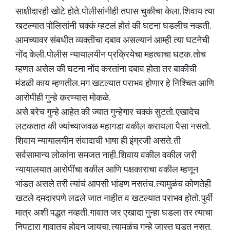
साक्षीदारही खोटे होते. पोलीसांनीही तपास चुकीचा केला. शिवाय त्या
खटल्यात पोलिसांनी चक्कं म्हटलं होतं की घटना घडलीच नव्हती.
आमच्यावर संबधीत व्यक्तीचा दबाव असल्यानं आम्ही त्या घटनेची
नोंद केली. पोलीस न्यायालयीन प्रक्रियेचा महत्वाचा घटक. तोच
म्हणत असेल की घटना नोंद करतांना दबाव होता तर बाकीची
मंडळी काय म्हणतील. मग खटल्यात पराभव होणार हे निश्चित आणि
आरोपीही गुन्हे करण्यास मोकळे.
असे बरेच गुन्हे आहेत की ज्यात गुन्हेगार चक्कं सुटतो. एखादेच
लटकतात की ज्यांच्याजवळ महागडा वकील करायला पैसा नसतो.
शिवाय न्यायालयीन संवादाची भाषा ही इंग्रजी असते. ती
सर्वसामान्य लोकांना समजत नाही. शिवाय वकील वकील जरी
न्यायालयात आरोपींचा वकील आणि पक्षकाराचा वकील म्हणून
भांडत असले तरी त्यांचं आपसी भांडण नसतंच. त्यामुळंच कोणतेही
खटले दमदारपणे लढले जात नाहीत व खटल्यात पराभव होतो. पुर्वी
मात्र अशी पद्धत नव्हती. गावात जर एखादा गुन्हा घडला तर त्याचा
निपटारा गावातच होवून जायचा. त्यामुळंच गुन्हे जास्त घडत नसत.