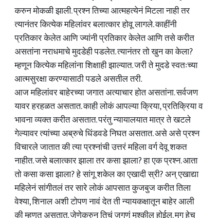
करुन मोकळी झाली. प्रश्न तिच्या आत्महत्येनं मिटला नाही तर
त्यानंतर कित्येक महिलांवर बलात्कार होवू लागले. काहींनी
प्रतिकार केलेत आणि ज्यांनी प्रतिकार केलेत आणि तसे करीत
असतांना नराधमाचे मुदडेही पडलेत. त्यानंतर तो खुन का केला?
म्हणून कित्येक महिलांना शिक्षाही झाल्यात. जरी ते मुदडे स्वतःच्या
आत्मसुरक्षा करण्यासाठी पडले असतील तरी.
आज महिलांवर बाहेरच्या जगात अत्याचार होत असतांना. सर्वजण
यावर हरहळत असतात. काही लोकं आपल्या क्रिया, प्रतिक्रिया व
भावना व्यक्त करीत असतात. परंतु न्यायालयात मात्र ते खटले
गेल्यावर त्यांच्या अब्रुचे धिंडवडे निघत असतात. असे असे प्रश्न
विचारले जातात की त्या प्रश्नांची उत्तरं महिला वर्ग देवू शकत
नाहीत. जसे बलात्कार झाला तर कसा झाला? हा एक प्रश्न. आता
तो कसा कसा झाला? हे सांगू शकेल का एखादी स्री? अन् एखाद्या
महिलेनं सांगीतलं तर सारे लोकं आपसात कुजबुज करीत तिला
वेश्या, शिनाल अशी टोपण नावं देत ती न्यायकक्षातून बाहेर आली
की म्हणत असतात. जेणेकरुन तिचं जगणं मुश्कील होईल. मग हेच