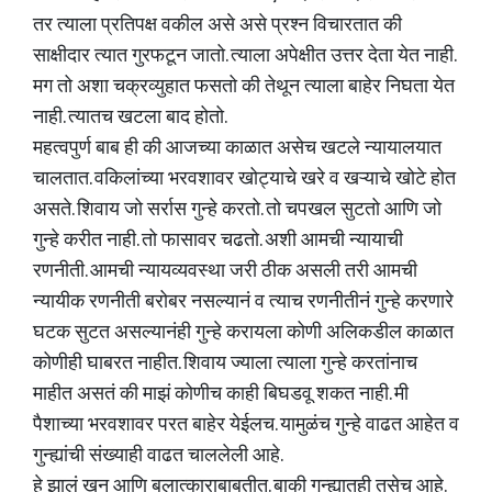
तर त्याला प्रतिपक्ष वकील असे असे प्रश्न विचारतात की
साक्षीदार त्यात गुरफटून जातो. त्याला अपेक्षीत उत्तर देता येत नाही.
मग तो अशा चक्रव्युहात फसतो की तेथून त्याला बाहेर निघता येत
नाही. त्यातच खटला बाद होतो.
महत्वपुर्ण बाब ही की आजच्या काळात असेच खटले न्यायालयात
चालतात. वकिलांच्या भरवशावर खोट्याचे खरे व खऱ्याचे खोटे होत
असते. शिवाय जो सर्रास गुन्हे करतो. तो चपखल सुटतो आणि जो
गुन्हे करीत नाही. तो फासावर चढतो. अशी आमची न्यायाची
रणनीती. आमची न्यायव्यवस्था जरी ठीक असली तरी आमची
न्यायीक रणनीती बरोबर नसल्यानं व त्याच रणनीतीनं गुन्हे करणारे
घटक सुटत असल्यानंही गुन्हे करायला कोणी अलिकडील काळात
कोणीही घाबरत नाहीत. शिवाय ज्याला त्याला गुन्हे करतांनाच
माहीत असतं की माझं कोणीच काही बिघडवू शकत नाही. मी
पैशाच्या भरवशावर परत बाहेर येईलच. यामुळंच गुन्हे वाढत आहेत व
गुन्ह्यांची संख्याही वाढत चाललेली आहे.
हे झालं खुन आणि बलात्काराबाबतीत. बाकी गुन्ह्यातही तसेच आहे.