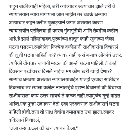
पाहून बाकीच्याही महिला, जरी त्यांच्यावर अत्याचार झाले तरी ते
न्यायालयात न्याय मागायला जात नाहीत तर चक्कं अन्याय
अत्याचार सहन करीत मुकाट्यानं जगत असतात. कारण
न्यायालयीन प्रक्रिया ही फारच गुंतागुंतीची आणि तेवढीच कठीण
आहे. हे झालं महिलांबाबत. पुरुषांच्या हातून काही खुनाच्या जेव्हा
घटना घडल्या. त्यावेळेस कित्येक वकीलांनी साक्षीदारांना विचारलं
की तू ती घटना पाहिली का? त्यावर नाही असं बऱ्याच लोकांचं उत्तर.
त्यापैकी दोनचार जणांनी म्हटलं की आम्ही घटना पाहिली. ते काही
दिवसानं पृथ्वीवरच दिसले नाहीत. मग कोण खरी ग्वाही देणार?
साऱ्याच धमक्या असतात न्यायालयाबाहेर. यातही एखादा साक्षीदार
टिकलाच तर त्याला वकील नानातऱ्हेचे प्रश्न विचारतो की बिचाऱ्या
साक्षीदाराला काय उत्तर द्यायचं ते कळत नाही. त्यामुळंच गुन्हे वाढत
आहेत. एक पुन्हा उदाहरण देतो. एका प्रकरणात साक्षीदारानं घटना
पाहिली होती. तसा तो साक्ष देतांना कडड्यात उभा झाला. त्यावर
वकिलानं विचारलं,
"तुला कसं कळलं की खुन त्यानंच केला."