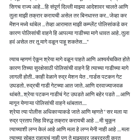
सिगच राज्य आहे.... हि संपूर्ण दिल्ली माझ्या आदेशावर चालते आणि
तुला माझी तक्रार करायची असेल तर बिनधास्त कर... जेव्हा कर
मेंशन मध्ये थांबेल ... तेव्हा आरामात माझी कम्प्लेंट पोलिसांकडे कर
कारण पोलिसांची वाहने हि आपल्या गाडीच्या मागे धावत आहे.. तुला
हवं असेल तर तू मागे वळून पाहू शकतेस....."
त्याच म्हणणं ऐकून श्रेया मागे वळून पाहते आणि अश्यर्यचकित होते
कारण तिच्या सुरक्षेसाठी पोलिसांची वाहने हि त्याच्या गाडीच्या मागे
लागली होती... काही वेळाने रुद्र मेशन येत .. गार्डस पटकन गेट
उघडतो.. रुद्रची गाडी गेटच्या आत जाते.. आणि दरवाज्याजवळ
थांबते... श्रेया पटकन गाडीचं गेट उघडते आणि बहेर पडते .... आणि
मागून येणाऱ्या पोलिसांची वाहने थांबतात.....
श्रेया त्या पोलीस अधिकाऱ्याकडे जाते आणि म्हणते " सर मला या
रुद्र प्रताप सिह विरुद्ध तक्रार करायची आहे .... मी चुकून
त्याच्याशी लग्न केलं आहे आणि मला हे लग्न मेनी नाही आहे .... मला
त्याच्या सोबत राहायचं नाही पण ते माझ्यावर जबरदस्ती करत