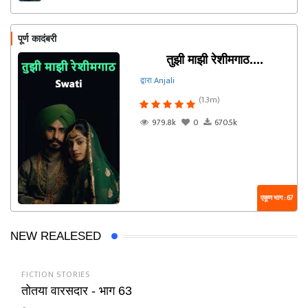
पूर्ण कादंबरी
तुझी माझी रेशीमगाठ....
द्वारा Anjali
(1.3m)
979.8k
0
670.5k
एकूण भाग : 67
NEW REALESED
FICTION STORIES
तोतया वारसदार - भाग 63