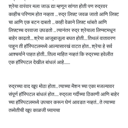
श्रेया वारंवार मला जाऊ द्या म्हणून सांगत होती पण रुद्रवर
काहीच परिणाम होत नव्हता ... रुद्र लिफ़्ट जवळ जातो आणि लिफ़्ट
चा आणि एक बटन दाबतो ... काही वेळाने लिफ़्ट थांबते आणि
लिफ़्टच्च दरवाजा उघडतो ... त्यानंतर रुद्र श्रेयाला लिप्फ्टमधून
बाहेर काढतो.... श्रेया आजूबाजूला बघत होती.... तिथलं वातावरण
पाहून ती हॉस्पिटलमध्ये आल्यासारखं वाटत होत... श्रेया हे सर्व
आश्चर्याने पाहत होती... तिला माहित नव्हतं कि रुद्रच्या हवेलीत
एक हॉस्पिटल देखील बांधलं आहे.......
रुद्रच्या वाद खूप मोठा होता... त्याच्या मेंशन च्या एका मजल्यावर
संपूर्ण हॉस्पिटल बांधलं होत..... रुद्रला गर्दीच्या ठिकाणी आणि बाहेर
च्या हॉस्पिटलमध्ये उपचार करून घेणं आवडत नव्हतं... ते त्याच्या
तब्येतीची खूप काळजी घ्यायचा