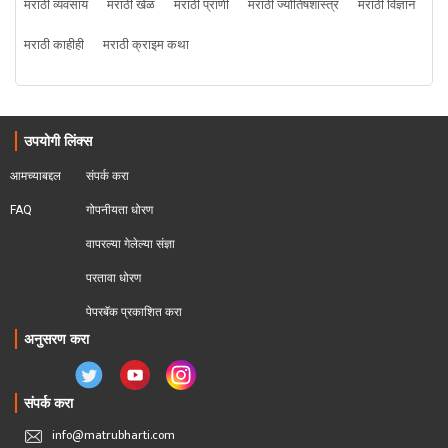
मराठी व्यवसाय
मराठी खेळ
मराठी प्राणी
मराठी ज्योतिषशास्त्र
मराठी विज्ञान
मराठी काहीही
मराठी क्राइम कथा
उपयोगी लिंक्स
आमच्याबद्दल
संपर्क करा
FAQ
गोपनीयता धोरण
वापरल्या गेलेल्या संज्ञा
परतावा धोरण 
पेपरबॅक प्रकाशित करा
अनुसरण करा
संपर्क करा
info@matrubharti.com