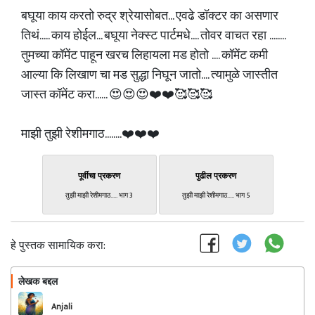
बघूया काय करतो रुद्र श्रेयासोबत... एवढे डॉक्टर का असणार
तिथं..... काय होईल... बघूया नेक्स्ट पार्टमधे.... तोवर वाचत रहा ........
तुमच्या कॉमेंट पाहून खरच लिहायला मड होतो .... कॉमेंट कमी
आल्या कि लिखाण चा मड सुद्धा निघून जातो.... त्यामुळे जास्तीत
जास्त कॉमेंट करा...... 😍😍😍❤️❤️🥰🥰🥰
माझी तुझी रेशीमगाठ........❤️❤️❤️
पूर्वीचा प्रकरण
पुढील प्रकरण
तुझी माझी रेशीमगाठ..... भाग 3
तुझी माझी रेशीमगाठ..... भाग 5
हे पुस्तक सामायिक करा:
लेखक बद्दल
फॉलो करा
Anjali