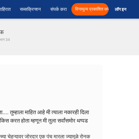
ाहिरात
सब्सक्रिप्शन
संपर्क करा
विनामूल्य प्रकाशित करा
लॉग इन  
एफ
. भाग 34
ता.... तुम्हाला माहित आहे मी त्याला नकारही दिला
किस करत होता म्हणून मी तुला सर्वांसमोर थप्पड
च्या चेहऱ्यावर जोरदार एक पंच मारला ज्यामुळे रोनक