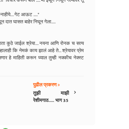
तो" विचार करून बोल ..... मी इथून निघून गेल्यावर तू
ाहीये.... गेट आऊट ....."
ून दात घासत बाहेर निघून गेला.....
. आता कुठे जाईल श्रेया.... नयना आणि रोनक च सत्य
म्हालाही कि नेमकं काय झालं आहे ते... श्रेयावर प्रेम
र हे माहिती करून घ्याल तुम्ही नक्कीच नेक्स्ट
पुढील प्रकरण
›
तुझी माझी
रेशीमगाठ..... भाग 35