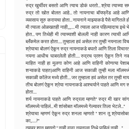
रुद्र खुर्चीवर बसतो आणि त्याच डोकं धरतो... श्रेया त्याच्या स
रुद्र तो खोत बोलत आहे... तो नायनाचा बॉयफ्रेंड आहे आणि
व्यवसाय सुरु करायचा होता... नायनाने माझ्याकडे पैसे मागितले हो
मी त्याला ओळखतही नाही,,,.... मी त्याला आज पहिल्यादाच इथे भ
होत... पण तिथेही मी त्याच्याशी बोलली नाही कारण त्याची आ
ब्लँकमेल करत होता..... तुम्हाला हवं असेल तर तुम्ही नयनाला विचार
श्रेयाचा बोलणं ऐकून रुद्र नायनाकडे बघतो आणि तिला विचारतो
नयना आधीच घाबरलेली होती..... रुद्रच प्रश्न ऐकून तिने न
माहित नाही हा मुलगा कोण आहे आणि वाहिनी कोणत्या पेशाबद्दल 
शऱ्याकडे पाहत)आणि वाहिनी आज सकाळी तुम्ही मला मॉलमध्ये क
सकाळी कॉलेज मध्ये होती.... जर तुम्हाला हवं असेल तर तुम्ही 
तीच बोलणं ऐकून श्रेया नायनाकडे आश्चर्याने पाहते आणि मग रुद्
होता....
शर्य नायनाकडे पाहते आणि रुद्रला म्हणते" रुद्र मी खार सां
मॉलमध्ये पाहिलं... मी शांसोबत मॉलमध्ये गेल्यावर तिला भेटले..."
श्रेयाचा म्हणणं ऐकून रुद्र शनला म्हणतो " शान तू श्रेयासो
का,.....?"
त्यावर शान म्हणतो " नाही दादा नयनाला तिथे पाहिलं नाही...."