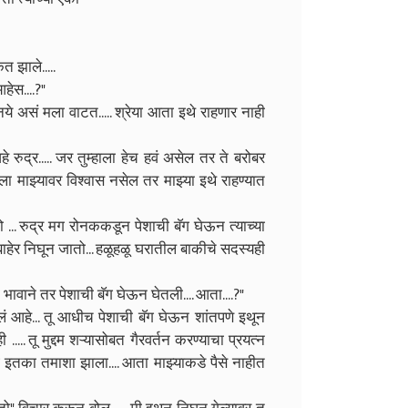
त झाले.....
हेस....?"
नये असं मला वाटत..... श्रेया आता इथे राहणार नाही
रुद्र..... जर तुम्हाला हेच हवं असेल तर ते बरोबर
हाला माझ्यावर विश्वास नसेल तर माझ्या इथे राहण्यात
तो ... रुद्र मग रोनककडून पेशाची बॅग घेऊन त्याच्या
हेर निघून जातो... हळूहळू घरातील बाकीचे सदस्यही
भावाने तर पेशाची बॅग घेऊन घेतली.... आता....?"
घडलं आहे... तू आधीच पेशाची बॅग घेऊन शांतपणे इथून
.... तू मुद्दम शऱ्यासोबत गैरवर्तन करण्याचा प्रयत्न
ग इतका तमाशा झाला.... आता माझ्याकडे पैसे नाहीत