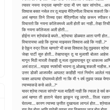
त्यावर नयना रुद्रला म्हणते" दादा मी पण खार सांगतेय.... 
विश्वास बसत नसेल तर तू माझ्या मैत्रिणीला विचारू शकतो कि म
असं म्हणत तिने तिच्या एका मैत्रिणीला फोह करून स्पीकर वर
विचारतो कि नयना कॉलेजमध्ये अली होती का नाही... तेव्हा तिच
कि नयना कॉलेजला अली होती.....
होईना मग श्रेयांकडे बघते.... श्रेयाचा डोळ्यात आता पाणी होत...
विचारायचा आहे कि तुमचा माझ्यावर विश्वास आहे कि नाही...?"
हे ऐकून रुद्र तिला म्हणतो" मी कसा विश्वास ठेवू तुझ्यावर श्रेया .
जेव्हा पार्टी सुरु होती.... तेव्हापासून तू या मुलाशी बोलत आ
मागून मिठी मारली तेव्हाही तू मला तुझ्यापासून दूर धाकल्स 
असं वाटलं..... माझ्या स्पर्शाची भावना तू ओळखू शकली नाहीस... म
उत्तर डोकी आजपर्यंत आपलट काहीही नातं निर्माण आलेलं नाहीये
फक्त आपल्या दोघामध्ये होती ना कि मी १ वर्ष तुझ्या जवळ येणार
त्याच्याकडे कसे आले....?"
यावर श्रेया त्याला सांगते" मला माहिती नाही कि त्याला हे सर्व कसे
असं म्हणत ती हाताने चेहरा झाकून रडू लागते.... तिला रडतान
घेतल्या..... कारण त्याच्या छ्त्तीत दुखायला लागलं होत..... श्र
राग येत होता आणि यावेळी त्याचा राग तिच्यावर जाड होत होता....