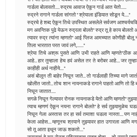
गार्डला बोलावतो..... रुद्रच आवाज ऐकून गार्ड आत येतो......
रुद्रने रागाने गार्डला सांगतो " श्रेयाला इंडियात सोडून ये....."
रुद्रचे हे शब्द ऐकून तिथे उपस्थित असलेले सर्वजण आश्चर्यचकि
मग अवन्तिक पुढे येऊन रुद्रला बोलते" रुद्र तू हे काय बोलतो आ
त्यावर रुद्र त्यांना म्हणतो" आई प्लिज आमच्यात कोणीही बोलू 
तिला भारतात परत जावं लगे,......."
श्रेया तिचे अश्रू पुसते आणि उभी राहते आणि म्हणते"ठीक आहे 
आहे... हार तुम्हाला हेच हवं असेल तर ते बरोबर आहे.... जर तुम्
काहीही अर्थ नाहीये.... "
असं बोलून ती बाहेर निघून जाते... तो गार्डलाही तिच्या मागे जा
खोलीत जातो... तोच शान नायनाकडे रागाने पाहतो आणि तो हि बा
निघून जातात.....
सगळे निघून गेल्यावर रोनक नायनाकडे येतो आणि म्हणतो" तुझ्या 
त्याच म्हणणं ऐकून नयना रागाने बोलते" हे सर्व तुझ्यामुळेच 
निघून गेला अस्तास तर हा सर्व तमाशा घडला नास्ता.... पण नाही .
केला आहेस.... म्हणूनच श्रयाने तुझ्यावर हात उगारला आणि म
सो तू आता इथून जाऊ शकतो...."