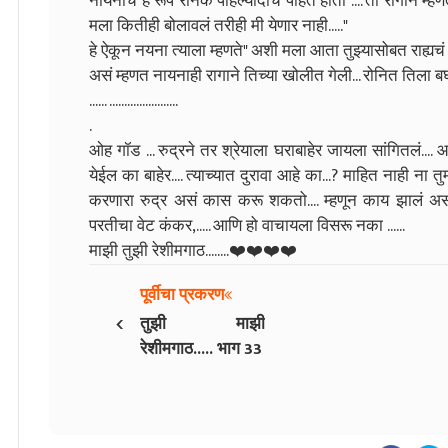
नायनाचं हे रूप रोनक पहिल्यादाच पाहत होता .... तो रागाने म्हण
मला कितीही बोलावलं तरीही मी येणार नाही....."
हे ऐकून नयना त्याला म्हणते" अशी मला आता तुझ्यासोबत राह्यचं न
असं म्हणत नायनाही रागाने तिच्या खोलीत गेली... रोनित तिला बघ
...... .......................
.
ओह गॉड ... रुद्रने तर श्रेयाला घराबाहेर जायला सांगितलं...
येईल का बाहेर.... त्याच्यात दुरावा आहे का...? माहित नाही ना तु
करणारा रुद्र असं कास करू शकतो.... म्हणून काय झालं असणा
परतीचा वेट कंकर,..... आणि हो वाचायला विसरू नका ......
माझी तुझी रेशीमगाठ........❤️❤️❤️❤️
पूर्वीचा प्रकरण
‹
तुझी माझी
रेशीमगाठ..... भाग 33