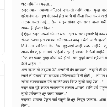
थेट जमिनीवर पडला....
रुद्र त्याला त्याच्या कॉलरने उचलतो आणि त्याला पुन्हा मा
श्रेयानेच मला इथे बोलावलं होत आणि मी तीला किस करावं असं 
नाटक करत आहे..... तिला माझ्यासोबत एक रात्र घालवायची हो
द्यायलाही होकार दिल..."
हे ऐकून रुद्र आपली कोलार धरून दात घासत म्हणतो" हि काय ब
रोनक त्याचा हात त्याच्या कॉलरवरून काढून घेतो आणि म्हणतो 
तिने मला सांगितलं कि तिचा तुझ्याशी काही संबंध नाहीये.... 
आजपर्यंत तुम्ही लग्नाची पहिली रात्र हि साजरी केलेली नाहीये.
गोष्ट तर फक्त तुम्हा दोघांमध्ये होती.... पण तुझी पत्नी श्रेया
केले आहेत....."
असं म्हणत तो रुद्रला पैसे असलेली बॅग दाखवतो... रुद्रने ती बॅग
त्याने ती पेशाची बॅग शऱ्याला ऑफिसमध्ये दिली होती ,..... तो मग श्र
श्रेया त्याच्याजवळ येते म्हणते" रुद्र प्लिज तुम्ही माझं ऐका ...."
रुद्र हात पुढे करून संभाषणात व्यत्यय आणतो आणि सर्व पाहुण्य
तुम्ही सर्वजण इथून जाऊ शकत..."
रुद्रचा आवाज ऐकून सर्व पाहुणे तिथून निघून जातात... आत
होता....