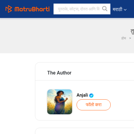
मराठी
त
होम
The Author
Anjali
फॉलो करा