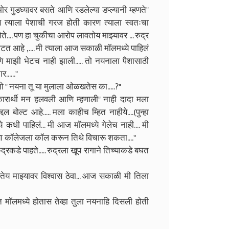
मोर गुडघ्यावर बसते आणि रडलेल्या डप्ल्यानी म्हणते"
 त्याला पेशाची गरज होती कारण त्याला स्वतःचा
ते.... पण हा चुकीचा आरोप लावतोय माझ्यावर ... रुद्र
ेटत आहे ,.... मी त्याला आज सकाळी मॉलमध्ये पाहिलं
णि माझी भेटच नाही झाली..... तो नयनाला पैशासाठी
......"
 " नयना तू या मुलाला ओळखतेस का.....?"
कारार्थी मन हलवली आणि म्हणाली" नाही दादा मला
बोल्ट आहे..... मला काहीच म्हित नाहीये....(पुन्हा
धी पाहिलं... मी आज मॉलमध्ये गेलेच नाही.... मी
माया कॉलेजला कॉल करून तिथे विचारू शकता...."
रकडे पाहते..... रुद्रला खूप रागाने तिच्याकडे बघत
गतेय माझ्यावर विश्वास ठेवा... आज सकाळी मी तिला
बत मॉलमध्ये होतास तेव्हा तुला नयनाहि दिसली होती