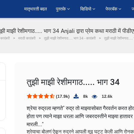
﻿मातृभारती बद्दल
पुस्तके 
व्हिडियो 
पेपरबॅक 
ज
ुझी माझी रेशीमगाठ..... भाग 34 Anjali द्वारा प्रेम कथा मराठी में पीडी
कादंबरी
मराठी कादंबरी
तुझी माझी रेशीमगाठ..... भाग 34 - कादंबरी
तुझी माझी रेशीमगाठ....
तुझी माझी रेशीमगाठ..... भाग 34
(17.9k)
8k
12.6k
श्रेया रुद्रला म्हणते" रुद्र तो माझ्यासोबत गैरवर्तन करत हो
होता पण त्याने माझा धरला आणि जबरदस्तीने माझ्या हातावर 
मारली..."
श्रेयाचा बोलणं ऐकून रुद्रने आपली मुठ्ठ घट्ट केली आणि रोनक