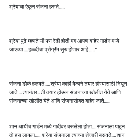
श्रेयाचा ऐकून संजना हसते.......
श्रेया पुढे म्हणते"मी पण रेडी होती मग आपण बाहेर गार्डन मध्ये
जाऊया .... हळदीचा प्रोग्रॅम सुरु होणार आहे,......"
संजना डोकं हलवते...... श्रेया काही वेळाने तयार होण्यासाठी निघून
जाते..... त्यानंतर... ती तयार होऊन संजनाच्या खोलीत येते आणि
संजनाच्या खोलीत येते आणि संजनासोबत बाहेर जाते......
शान आधीच गार्डन मध्ये गादीवर बसलेला होता..... संजनाला पाहून
तो हसू लागला....... श्रेया संजनाला त्याच्या शेजारी बसवते..... शान