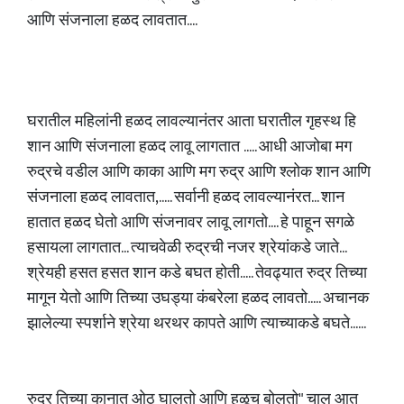
आणि संजनाला हळद लावतात....
घरातील महिलांनी हळद लावल्यानंतर आता घरातील गृहस्थ हि
शान आणि संजनाला हळद लावू लागतात ..... आधी आजोबा मग
रुद्रचे वडील आणि काका आणि मग रुद्र आणि श्लोक शान आणि
संजनाला हळद लावतात,..... सर्वानी हळद लावल्यानंरत... शान
हातात हळद घेतो आणि संजनावर लावू लागतो.... हे पाहून सगळे
हसायला लागतात... त्याचवेळी रुद्रची नजर श्रेयांकडे जाते...
श्रेयही हसत हसत शान कडे बघत होती..... तेवढ्यात रुद्र तिच्या
मागून येतो आणि तिच्या उघड्या कंबरेला हळद लावतो..... अचानक
झालेल्या स्पर्शाने श्रेया थरथर कापते आणि त्याच्याकडे बघते......
रुद्र तिच्या कानात ओठ घालतो आणि हळूच बोलतो" चाल आत