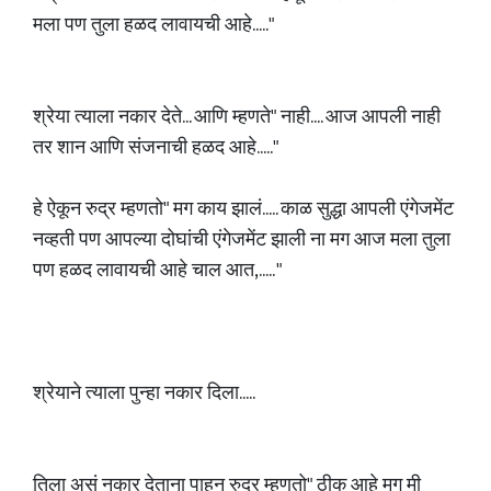
मला पण तुला हळद लावायची आहे....."
श्रेया त्याला नकार देते... आणि म्हणते" नाही.... आज आपली नाही
तर शान आणि संजनाची हळद आहे....."
हे ऐकून रुद्र म्हणतो" मग काय झालं..... काळ सुद्धा आपली एंगेजमेंट
नव्हती पण आपल्या दोघांची एंगेजमेंट झाली ना मग आज मला तुला
पण हळद लावायची आहे चाल आत,..... "
श्रेयाने त्याला पुन्हा नकार दिला.....
तिला असं नकार देताना पाहून रुद्र म्हणतो" ठीक आहे मग मी