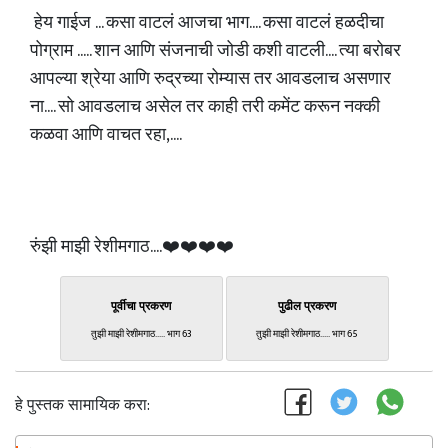
हेय गाईज ... कसा वाटलं आजचा भाग.... कसा वाटलं हळदीचा
पोग्राम ..... शान आणि संजनाची जोडी कशी वाटली.... त्या बरोबर
आपल्या श्रेया आणि रुद्रच्या रोम्यास तर आवडलाच असणार
ना.... सो आवडलाच असेल तर काही तरी कमेंट करून नक्की
कळवा आणि वाचत रहा,....
रुंझी माझी रेशीमगाठ....❤️❤️❤️❤️
पूर्वीचा प्रकरण
पुढील प्रकरण
तुझी माझी रेशीमगाठ..... भाग 63
तुझी माझी रेशीमगाठ..... भाग 65
हे पुस्तक सामायिक करा: