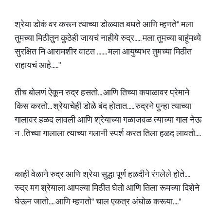
श्रेया डोकं वर करून त्याच्या डोळ्यात बघते आणि म्हणते" मला
तुमच्या मिठीतुन कुठेही जायचं नाहीये रुद्र..... मला तुमच्या बाहूंमध्ये
सुरक्षित नि आरामशीर वाटत ....... मला आयुष्यभर तुमच्या मिठीत
राहायचं आहे....."
तीच बोलणं ऐकून रुद्र हसतो... आणि तिच्या कपाळावर प्रेमाने
किस करतो... श्रेयाचेही डोळे बंद होतात..... रुद्रने पुन्हा त्याच्या
गालावर हळद लावली आणि श्रेयाच्या गळाजवळ त्याच्या गाल नेऊ
न . तिच्या गालाला त्याच्या गलानी स्पर्श करत तिला हळद लावतो....
काही वेळाने रुद्र आणि श्रेया सुद्धा पूर्ण हळदीने रंगलेले होते....
रुद्र मग श्रेयाला आपल्या मिठीत घेतो आणि तिला रूमच्या दिशेने
घेऊन जातो.... आणि म्हणतो" चाल एकत्र अंघोळ करूया...."