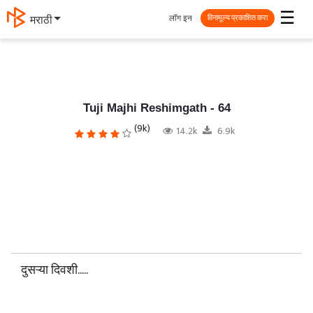
☰
लॉग इन
मराठी
विनामूल्य प्रकाशित करा
Tuji Majhi Reshimgath - 64
(9k)
14.2k
6.9k
दुसऱ्या दिवशी.....