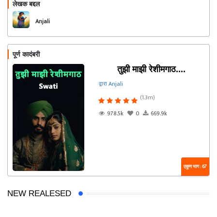
लेखक बद्दल
फॉलो करा
Anjali
पूर्ण कादंबरी
तुझी माझी रेशीमगाठ....
द्वारा Anjali
(1.3m)
978.5k
0
669.9k
एकूण भाग : 67
NEW REALESED