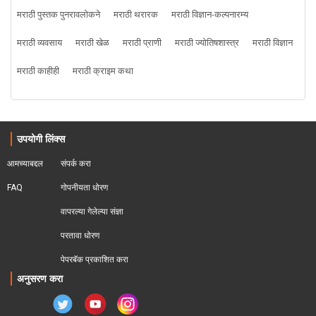
मराठी पुस्तक पुनरावलोकने
मराठी थरारक
मराठी विज्ञान-कल्पनारम्य
मराठी व्यवसाय
मराठी खेळ
मराठी प्राणी
मराठी ज्योतिषशास्त्र
मराठी विज्ञान
मराठी काहीही
मराठी क्राइम कथा
उपयोगी लिंक्स
आमच्याबद्दल
संपर्क करा
FAQ
गोपनीयता धोरण
वापरल्या गेलेल्या संज्ञा
परतावा धोरण 
पेपरबॅक प्रकाशित करा
अनुसरण करा