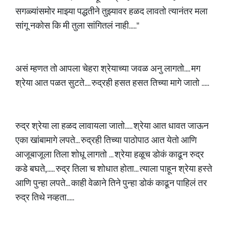
सगळ्यांसमोर माझ्या पद्धतीने तुझ्यावर हळद लावतो त्यानंतर मला
सांगू नकोस कि मी तुला सांगितलं नाही....."
असं म्हणत तो आपला चेहरा श्रेयाच्या जवळ अनु लागतो.... मग
श्रेया आत पळत सुटते.... रुद्रही हसत हसत तिच्या मागे जातो .....
रुद्र श्रेया ला हळद लावायला जातो..... श्रेया आत धावत जाऊन
एका खांबामागे लपते... रुद्रही तिच्या पाठोपाठ आत येतो आणि
आजूबाजूला तिला शोधू लागतो ... श्रेया हळूच डोकं काढून रुद्र
कडे बघते,..... रुद्र तिला च शोधात होता... त्याला पाहून श्रेया हस्ते
आणि पुन्हा लपते... काही वेळाने तिने पुन्हा डोकं काढून पाहिलं तर
रुद्र तिथे नव्हता.....