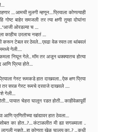
....
हणार .... आमची मुलगी म्हणून.... प्रियाला कोणत्याही
ि गोष्ट बाहेर समजली तर त्या क्षणी तुम्हा दोघांना
ल..."आजी ओरडल्या च ....
यला काहीच उरलाच नव्हतं ....
 करून टेबल वर ठेवले.... एवढा वेळ स्वतःला थांबवलं
ये गेली.....
ा कमला निघून गेले... मॉम तर अजून धक्क्यातच होत्या
द आणि प्रिया होते....
 प्रियाला गेस्ट रूमकडे हात दाखवला... ऐक क्षण प्रिया
ने तर सरळ गेस्ट रूमचे दरवाजे दाखवले .....
े गेली....
.. पायात चेहरा घालून रडत होती.... काहीवेळापूर्वी
ा आणि प्रणितीच्या खांद्यावर हात ठेवला....
ासोबत का होत...?.... कंटाळलीत मी ह्या सगळ्याला ..
 लागली नव्हते... हा कोणता खेळ चालूय का..? ... कधी