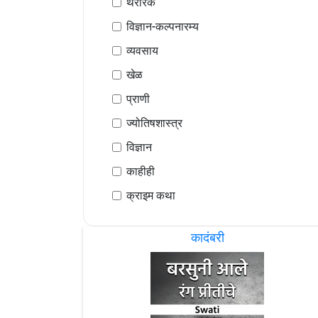
थरारक
विज्ञान-कल्पनारम्य
व्यवसाय
खेळ
प्राणी
ज्योतिषशास्त्र
विज्ञान
काहीही
क्राइम कथा
कादंबरी