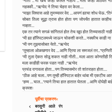
"नीती ... मी खर्च काही केलेलं नाहीय ... मला काही आठ
नहक्की...."ऋग्वेद ने तिचा चेहरा वर केला.....
"माझा विश्वास आहे तुमच्यावर वेद .... आपणं ह्याचा शोध घेऊ.."तिने
सोबत तिला सुद्धा त्रास होत होता पण जोपर्यंत हातात काहीच
नव्हता....
एक तर त्याने सगळं सांगितलं होत तेच खूप होत तिच्यासाठी नाह
"मी ह्या हॉस्पिटलमध्ये जाऊन चोकशी करते.... नक्कीच काही ना 
"मी पण तुझ्यासोबत येतो..."ऋग्वेद
"तुम्हाला ओळखणार वेद .... आणि प्रिया ला समजलं तर..."प्रणित
"मी तुला ऐकत सोडू शकत नाही नीती.... मला आता कोणतीही रि
मला काहीही फरक पडत नाही .."ऋग्वेद
प्रचंड रागावला होता.... पण तिच्यासमोर तो शांतराहत होता.....
"ठीक आहे चला... पण तुम्ही हॉस्पिटल बाहेर थांबा मी एकटीच आत
"हम्म .... चाल...."त्याने तिचा हात हातात घेतला ... आणि दोघेही बाहे
क्रमशः
पूर्वीचा प्रकरण
‹
बरसुनी आले रंग