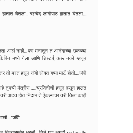
ात हातात घेतला... ऋग्वेद लागोपाठ हातात घेतला....
बोलता आलं नाही... पण मनातून त आनंदाच्या उकळ्या
केबिन मध्ये गेला आणि डिस्टर्ब् करू नको म्हणून
 ती मस्त हसून जॅबी सोबत गप्पा मार्ट होती.... जॅबी
आहे तुमची मैत्रीण ....."प्रणितीची हसून हसून हालत
कुठेतरी वाटत होत निदान ते ऐकल्यावर तरी तिला काही
 आली ..."जॅबी
ी मूठ तिच्यासमोर धरली... तिने पण अगदी naturally