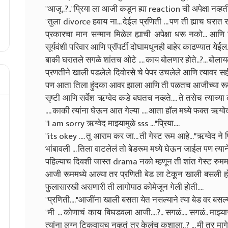
"आजू..?.."प्रिया ला आजी कडून ह्या reaction ची अपेक्षा नव्हती
"तुला divorce हवाय ना... देईल प्रणिती ... पण ती ह्याच घरात रा
प्रकारचा मान सन्मान मिळेल ह्याची अपेक्षा धरू नको... आणि ह
सूर्यवंशी परिवार आणि प्रॉपर्टी दोघामधूनही बाहेर काढण्यात येई
बाकी घरातले सगळे शांतच ओटे .... काय बोलणार होते..?... बोला
प्रणतीने खाली पडलेले दिवोरसे चे पेपर उचलेले आणि त्यावर सही
पण आता तिला हुंदका आवर झाला आणि ती पळतच आजीच्या रूममध्
सृष्टी आणि सर्वेश ऋग्वेद कडे बघतच नव्हते.... ते तसेच त्याच्य
.... काकी त्यांना घेऊन आत गेल्या .... आता हॉल मध्ये फक्त ऋग्वे
"I am sorry ऋग्वेद माझ्यामुळे sss ..."प्रिया....
"its okey .... तू आराम कर जा... ती गेस्ट रूम आहे..."ऋग्वेद ने
भांबावली ... तिला वाटलेलं तो बेडरूम मध्ये घेऊन जाईल पण त्या
पहिल्याच दिवशी जास्त drama नको म्हणून ती शांत गेस्ट रुममश
आजी रूममध्ये आल्या तर प्रणिती बेड ला टेकून खाली बसली होती..
फुलासारखी असणारी ती लागोपाठ कोमेजून गेली होती....
"प्रणिती...."आजींना खाली बसता येत नसल्याने त्या बेड वर बसल्य
"मी ... कोणाचं काय बिघडवला आजी....?.. सगळं.... सगळं.. माझ्य
त्यांना लग्न टिकवायच नव्हतं तर केलंच कशाला..? ... मी तर मागे