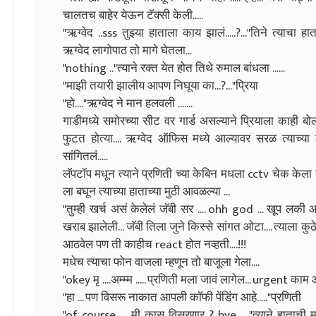
चालतच बाहेर येऊन टॅक्सी केली.....
"ऋग्वेद ..sss तुझ्या हाताला काय झालं.....?..."तिने त्याचा ह
ऋग्वेद लागोपाठ तो मागे घेतला...
"nothing .."त्याने रक्त येत होत तिथे रुमाल बांधला ......
"माझी तयारी झालीय आपण निघूया का...?..."प्रिया
"हो...."ऋग्वेद ने मान हलवली .......
गाडीमध्ये समोरच्या सीट वर गार्ड असल्याने प्रियाला काही 
फुटत होत्या.... ऋग्वेद ऑफिस मध्ये आल्यावर सरळ त्याच्या 
सांगितलं.....
लॅपटॉप मधून त्याने प्रणिती च्या केबिन मधला cctv चेक केला तर
ला बघून त्याच्या हाताच्या मुठी आवळल्या ...
"तुम्ही खर्च असं केलेलं जॅबी सर .... ohh god ... खूप लकी 
खराब झालेली... जॅबी तिला जुने किस्से सांगत ओटा.... त्याला 
आठवेल पण ती काहीच react होत नव्हती....!!!
मधेच त्याचा फोन वाजला म्हणून तो बाजूला गेला....
"okey मृ ....अम्म्म ..... प्रणिती मला जावं लागेल... urgent काम
"हा ... पण विसरू नाकात आपली कॉफी पेंडिंग आहे....."प्रणिती
"of course .... मी कास विसरणार..?..bye ...."त्याने हाताच