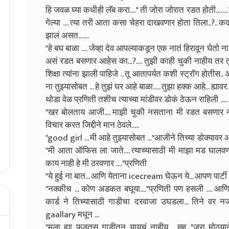
हि जवळ घ्या कधीही लॅब करा...." ती जोरा जोरात रडत होती.... .
गेल्या .... त्या तरी आता कसा चेहरा दाखवणार होता तिला..?.. 
झालं असत.......
"हे बघ बाळा .... जेव्हा देव आपल्याकडून एक नातं हिरावून घेतो न
असं रडत बसणार आहेस का...?.... तुझी काही चुकी नाहीय तर त
शिक्षा त्यांना झाली पाहिजे .. तू आतापर्यत कशी स्ट्रॉग होतीस.
ना तुझ्यासोबत ... हे तुझं घर आहे बाळा..... तुझा हक्क आहे... ह्य
थोडा वेळ प्रणिती तशीच त्याच्या मांडीवर डोकं ठेऊन राहिली ....
"खर बोलताय आजी.... माझी चुकी नसताना मी रडत बसणार नाही
विचार करत जिद्दीने मान ठेवले.....
"good girl ... मी आहे तुझ्यासोबत ..."आजीने तिच्या डोक्यावर 
"मी आता ऑफिस ला जाते.... त्याच्यासाठी मी माझा मड घालवणार
काय नाही हे मी ठरवणार ...."प्रणिती
"ये हुई ना बात... आणि येताना icecream घेऊन ये... आपण पार्ट
"नक्कीच ... कोण अडकत बघूया...."प्रणिती पण हसली .... आणि त
कार्ड ने तिच्यासाठी गाडीचा दरवाजा उघडला... तिने वर 
gaallary मधून ...
"मला ह्या फडतूस गाडीतून यायचं नाहीय.... ह्ह..."जरा मो