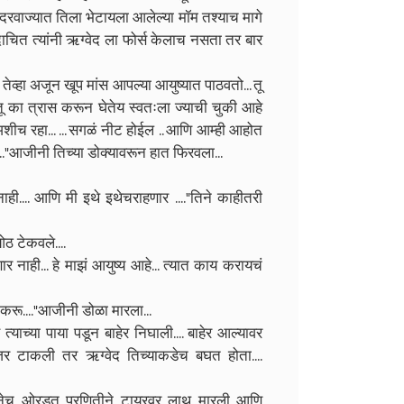
.. दरवाज्यात तिला भेटायला आलेल्या मॉम तश्याच मागे
कदाचित त्यांनी ऋग्वेद ला फोर्स केलाच नसता तर बार
ा तेव्हा अजून खूप मांस आपल्या आयुष्यात पाठवतो... तू
ू का त्रास करून घेतेय स्वतःला ज्याची चुकी आहे
. अशीच रहा... ... सगळं नीट होईल .. आणि आम्ही आहोत
ावर..."आजीनी तिच्या डोक्यावरून हात फिरवला...
.
.... आणि मी इथे इथेचराहणार ...."तिने काहीतरी
ओठ टेकवले....
 नाही... हे माझं आयुष्य आहे... त्यात काय करायचं
ी करू...."आजीनी डोळा मारला...
्याच्या पाया पडून बाहेर निघाली.... बाहेर आल्यावर
नजर टाकली तर ऋग्वेद तिच्याकडेच बघत होता....
ठ्यानेच ओरडत प्रणितीने टायरवर लाथ मारली आणि