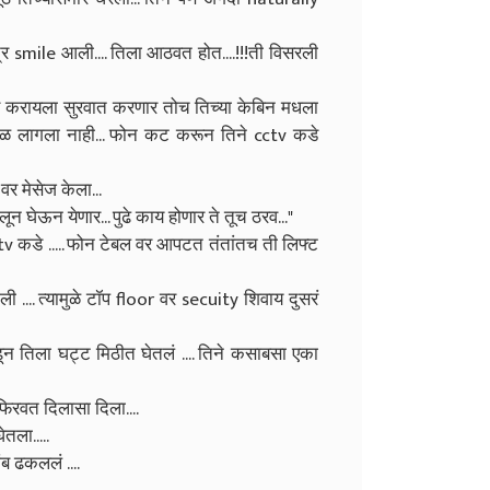
ात्र smile आली.... तिला आठवत होत....!!!ती विसरली
चार करायला सुरवात करणार तोच तिच्या केबिन मधला
ेळ लागला नाही... फोन कट करून तिने cctv कडे
वर मेसेज केला...
 घेऊन येणार... पुढे काय होणार ते तूच ठरव..."
tv कडे ..... फोन टेबल वर आपटत तंतांतच ती लिफ्ट
ी .... त्यामुळे टॉप floor वर secuity शिवाय दुसरं
न तिला घट्ट मिठीत घेतलं .... तिने कसाबसा एका
त फिरवत दिलासा दिला....
ेतला.....
लांब ढकललं ....