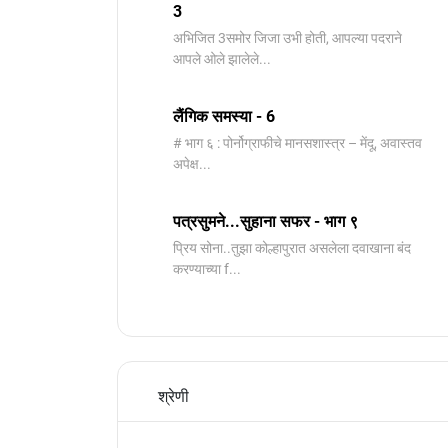
3
️अभिजित ️3समोर जिजा उभी होती, आपल्या पदराने
आपले ओले झालेले...
लैंगिक समस्या - 6
# भाग ६ : पोर्नोग्राफीचे मानसशास्त्र – मेंदू, अवास्तव
अपेक्ष...
पत्रसुमने...सुहाना सफर - भाग ९
प्रिय सोना..तुझा कोल्हापुरात असलेला दवाखाना बंद
करण्याच्या f...
श्रेणी