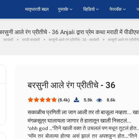
﻿मातृभारती बद्दल
पुस्तके 
व्हिडियो 
पेपरबॅक 
ज
बरसुनी आले रंग प्रीतीचे - 36 Anjali द्वारा प्रेम कथा मराठी में पीडीए
कादंबरी
मराठी कादंबरी
बरसुनी आले रंग प्रीतीचे - 36 - कादंबरी
बरसुनी आले रंग प्रीतीच
बरसुनी आले रंग प्रीतीचे - 36
(8.4k)
5.9k
8.6k
सकाळीच प्रणिती ला जाग आली तर तो बाजूला नव्हता... ख
मंगळसूत्र घालायला जाणार ते हातातून खाली निसटलं...
"ohh god ..."तिने खाली वक्त ते उचललं पण मधून तुटलं होत..
"मॉम तर बोलल्या होत्या असं झालं तर अपशकुन होत...."तिने