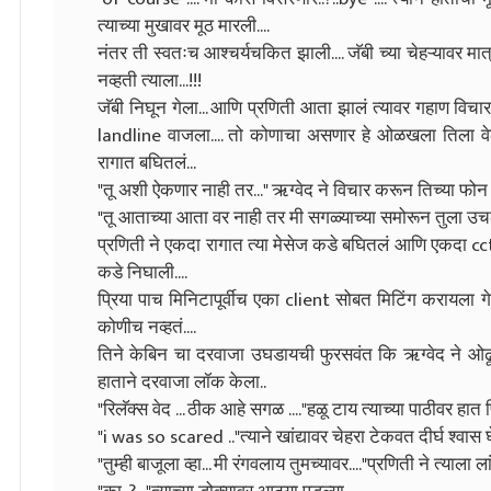
त्याच्या मुखावर मूठ मारली....
नंतर ती स्वतःच आश्चर्यचकित झाली.... जॅबी च्या चेहऱ्यावर म
नव्हती त्याला...!!!
जॅबी निघून गेला... आणि प्रणिती आता झालं त्यावर गहाण वि
landline वाजला.... तो कोणाचा असणार हे ओळखला तिला व
रागात बघितलं...
"तू अशी ऐकणार नाही तर..." ऋग्वेद ने विचार करून तिच्या फोन 
"तू आताच्या आता वर नाही तर मी सगळ्याच्या समोरून तुला उचलून
प्रणिती ने एकदा रागात त्या मेसेज कडे बघितलं आणि एकदा cc
कडे निघाली....
प्रिया पाच मिनिटापूर्वीच एका client सोबत मिटिंग करायला गेल
कोणीच नव्हतं....
तिने केबिन चा दरवाजा उघडायची फुरसवंत कि ऋग्वेद ने ओढू
हाताने दरवाजा लॉक केला..
"रिलॅक्स वेद ... ठीक आहे सगळ ...."हळू टाय त्याच्या पाठीवर हा
"i was so scared .."त्याने खांद्यावर चेहरा टेकवत दीर्घ श्वास घ
"तुम्ही बाजूला व्हा... मी रंगवलाय तुमच्यावर...."प्रणिती ने त्याला 