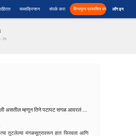
ाहिरात
सब्सक्रिप्शन
संपर्क करा
विनामूल्य प्रकाशित करा
लॉग इन  
फ
े - 36
ाली असतील म्हणून तिने पटापट सगळ आवरलं ...
.
 त्या तुटलेल्या मंगळसूत्रावरून हात फिरवला आणि