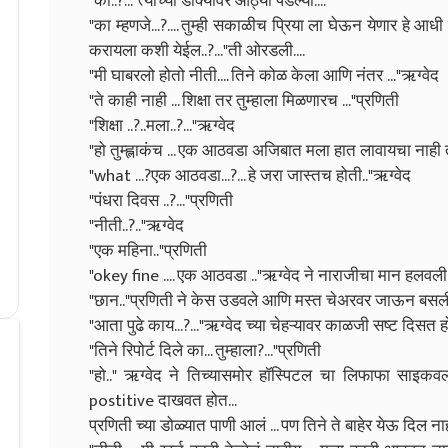
"का..?..."त्याच्या डोक्यावर आठ्या पडल्या....
"का म्हणजे...?.... तुम्ही सकाळीच प्रिया ला घेऊन येणार हे आध
करायला कशी येईल..?..."ती ओरडली....
"मी घाबरलो होतो नीती.... तिने कोळ केला आणि नंतर ..."ऋग्वेद
"ते काही नाही ... शिक्षा तर तुम्हाला मिळणारच ..."प्रणिती
"शिक्षा ..?..मला..?..."ऋग्वेद
"हो तुम्ह्लाकंच ... एक आठवडा अजिबात मला हात लावायचा नाही तु
"what ...?एक आठवडा...?... हे जरा जास्तच होती.."ऋग्वेद
"पंधरा दिवस ..?..."प्रणिती
"नीती..?.."ऋग्वेद
"एक महिना.."प्रणिती
"okey fine .... एक आठवडा .."ऋग्वेद ने नाराजीचा मान हलवली.
"छान.."प्रणिती ने केस उडवले आणि मस्त चेअरवर जाऊन बसली
"आता पुढे काय...?..."ऋग्वेद च्या चेहऱ्यावर काळजी सष्ट दिसत हो
"तिने रिपोर्ट दिले का... तुम्हाला?..."प्रणिती
"हो.." ऋग्वेद ने तिच्यासमोर हॉस्पिटल चा लिफाफा साइकवला
postitive दाखवत होत...
प्रणिती च्या डोळ्यात पाणी आलं ... पण तिने ते बाहेर येऊ दिल नाह