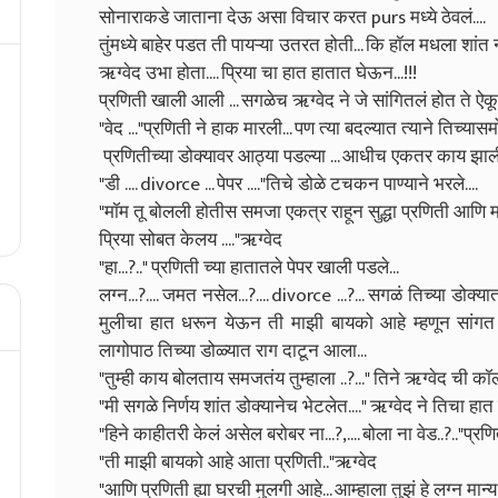
सोनाराकडे जाताना देऊ असा विचार करत purs मध्ये ठेवलं....
तुंमध्ये बाहेर पडत ती पायऱ्या उतरत होती... कि हॉल मधला शांत
ऋग्वेद उभा होता.... प्रिया चा हात हातात घेऊन...!!!
प्रणिती खाली आली ... सगळेच ऋग्वेद ने जे सांगितलं होत ते ऐकून
"वेद ..."प्रणिती ने हाक मारली... पण त्या बदल्यात त्याने तिच्यासम
प्रणितीच्या डोक्यावर आठ्या पडल्या ... आधीच एकतर काय झाली 
"डी .... divorce ... पेपर ...."तिचे डोळे टचकन पाण्याने भरले....
"मॉम तू बोलली होतीस समजा एकत्र राहून सुद्धा प्रणिती आणि 
प्रिया सोबत केलय ...."ऋग्वेद
"हा...?.." प्रणिती च्या हातातले पेपर खाली पडले...
लग्न...?.... जमत नसेल...?.... divorce ...?... सगळं तिच्या डोक्
मुलीचा हात धरून येऊन ती माझी बायको आहे म्हणून सांगत ह
लागोपाठ तिच्या डोळ्यात राग दाटून आला...
"तुम्ही काय बोलताय समजतंय तुम्हाला ..?..." तिने ऋग्वेद ची कॉ
"मी सगळे निर्णय शांत डोक्यानेच भेटलेत...." ऋग्वेद ने तिचा हात
"हिने काहीतरी केलं असेल बरोबर ना...?,.... बोला ना वेड..?.."प्रण
"ती माझी बायको आहे आता प्रणिती.."ऋग्वेद
"आणि प्रणिती ह्या घरची मुलगी आहे... आम्हाला तुझं हे लग्न मान