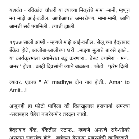
यशवंत -
रविकांत चौधरी या त्याच्या मित्रांचे मामा -मामी
,
म्हणून
मग माझे आई-वडील
.
आपोआपच अमरचेपण
.
मामा-मामी
,
आणि
आमची
सर्व फ्यामिली
.
.
त्याची झाली.
१९७७ साली आम्ही -
म्हणजे माझे आई-वडील
.
सेलू च्या हैद्राबाद
बँकेत होते
,
आजोबा-आजीच्या घरी
.
.
माझ्या मुलाचे बारसे झाले
.
.
या कार्यक्रमाला क्यामेरात
बद्ध करणारा
.
.
बेस्ट क्यामेरा -
मन
.
.
अमर
'
होता
.
. काही दिवसांनी
त्याने
बाळाला
.
.
फोटो -
फ्रेम दिली
त्यावर
.
एकाच "
A" madhye
दोन नाव होती
.
.
Amar to
Amit
.
..!
अजूनही हा फोटो पाहिला की दिलखुलास हसणार्या अमरचा
-सदाबहार चेहेरा नजरेसमोर तरळून जातो
.
हैद्राबाद बँक
,
बँकेतील स्टाफ..
म्हणजे अमरचे सगे-सोयरे
असल्या सारखेच होते
.
.
बाहेरून येणाऱ्या पाहुण्यांची खातिरदारी
.