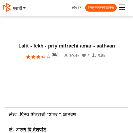
☰
लॉग इन
मराठी
विनामूल्य प्रकाशित करा
Lalit - lekh - priy mitrachi amar - aathvan
(6k)
30.4k
2
5.8k
लेख -प्रिय मित्राची “अमर “-आठवण
.
ले- अरुण वि.देशपांडे