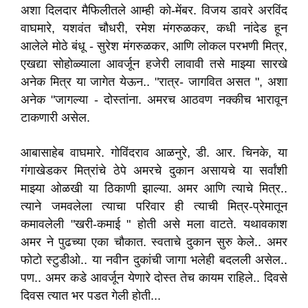
अशा दिलदार मैफिलीतले आम्ही को-मेंबर
.
विजय डावरे अरविंद
वाघमारे
,
यशवंत चौधरी
,
रमेश मंगरुळकर
,
कधी नांदेड हून
आलेले मोठे बंधू -
सुरेश मंगरुळकर
,
आणि लोकल परभणी मित्र
,
एखद्या सोहोळ्याला आवर्जून हजेरी लावावी तसे माझ्या सारखे
अनेक मित्र या जागेत येऊन..
"रात्र- जागवित असत "
,
अशा
अनेक "जागल्या -
दोस्तांना
.
अमरच आठवण नक्कीच भारावून
टाकणारी असेल.
आबासाहेब वाघमारे
.
गोविंदराव आळनुरे
,
डी.
आर.
चिनके
,
या
गंगाखेडकर मित्रांचे ठेपे अमरचे दुकान असायचे या सर्वांशी
माझ्या ओळखी या ठिकाणी झाल्या
.
अमर आणि त्याचे मित्र
.
.
त्याने जमवलेला त्याचा परिवार ही त्याची मित्र-प्रेमातून
कमावलेली "खरी-कमाई " होती असे मला वाटते
.
यथावकाश
अमर ने पुढच्या एका चौकात
.
स्वताचे दुकान सुरु केले
.
.
अमर
फोटो स्टुडीओ.. या नवीन दुकांची जागा भलेही बदलली असेल
.
.
पण.. अमर कडे आवर्जून येणारे दोस्त तेच कायम राहिले
.
.
दिवसे
दिवस त्यात भर पडत गेली होती...