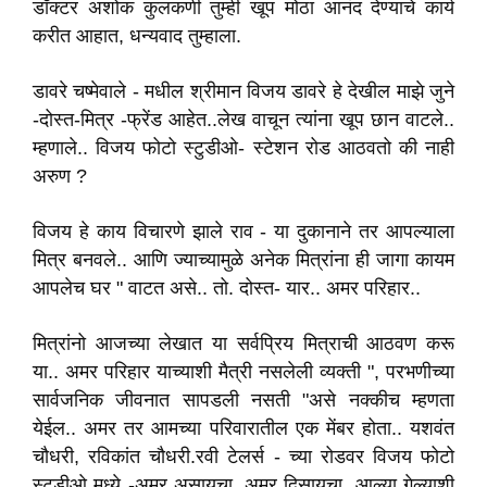
डॉक्टर अशोक कुलकर्णी
तुम्ही खूप मोठा आनंद देण्याचे कार्य
करीत आहात
,
धन्यवाद तुम्हाला
.
डावरे चष्मेवाले -
मधील श्रीमान विजय डावरे हे देखील माझे जुने
-दोस्त-मित्र -फ्रेंड आहेत
.
.लेख वाचून त्यांना खूप छान वाटले
.
.
म्हणाले
.
.
विजय फोटो
स्टुडीओ- स्टेशन रोड आठवतो की नाही
अरुण
?
विजय हे काय विचारणे झाले राव - या दुकानाने तर आपल्याला
मित्र बनवले
.
.
आणि ज्याच्यामुळे अनेक मित्रांना ही जागा कायम
आपलेच घर " वाटत असे
.
.
तो
.
दोस्त- यार
.
.
अमर परिहार
.
.
मित्रांनो आजच्या लेखात या सर्वप्रिय मित्राची आठवण करू
या
.
.
अमर परिहार याच्याशी मैत्री
नसलेली व्यक्ती "
,
परभणीच्या
सार्वजनिक जीवनात सापडली नसती "असे नक्कीच म्हणता
येईल
.
. अमर तर आमच्या परिवारातील एक मेंबर होता
.
.
यशवंत
चौधरी
,
रविकांत चौधरी
.
रवी टेलर्स -
च्या रोडवर विजय फोटो
स्टुडीओ मध्ये -अमर असायचा
,
अमर दिसायचा
,
आल्या गेल्याशी