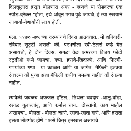
दिलखुलास हसून बोलणारा अमर - म्हणजे या रोडवरचा एक
स्पीड-ब्रेकर "होता
,
इथे थांबून मगच पुढे जायचे
.
.हे त्या रस्त्याने
जाणार्या-येणार्यांची सवय होती.
मला
.
१९७० -७५ च्या दरम्यानचे दिवस आठवतात
.
.
मी शनिवारी-
रविवार सुट्टी असली की
.
परभणीला रवी-टेलर्स कडे येत
असायचो
,
हे दोन दिवस
.
सगळा वेळ अमरच्या विजय फोटो
स्टुडीओ मध्ये जायचा
,
गप्पा
,
हसणे-खिदळणे
.
आणि फिल्मी-
गाण्यांच्या गप्पा
.
.
या काळात आणि या जागेत
.
मैफिली इतक्या
रंगवल्या की
पुन्हा अशा मैफिली कधीच जमल्या नाहीत की रंगल्या
नाहीत
,
त्यावेळी जवळच अफजल हॉटेल
.
. तिथला चवदार -आलू-बोंडा
,
रसाळ गुलाब्जांबू
,
आणि फर्मास चाय
.
.
दोस्तांनो
,
काय माहौल
असायचा
.
.
बोलता -
बोलता खाणे
,
खाता-खाता गाणे
,
आणि हसता
हसता लोटपोट होणे " असे चित्र हमखास असायचे
.