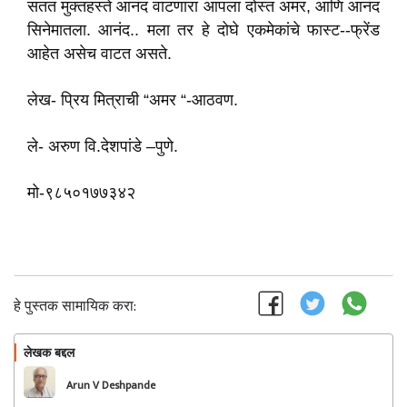
सतत मुक्तहस्ते आनंद वाटणारा आपला
दोस्त अमर
,
आणि आनंद
सिनेमातला
.
आनंद
.
.
मला तर हे दोघे एकमेकांचे फास्ट--फ्रेंड
आहेत असेच वाटत असते
.
लेख- प्रिय मित्राची “अमर “-आठवण
.
ले- अरुण वि.देशपांडे
–
पुणे.
मो-९८५०१७७३४२
हे पुस्तक सामायिक करा:
लेखक बद्दल
फॉलो करा
Arun V Deshpande