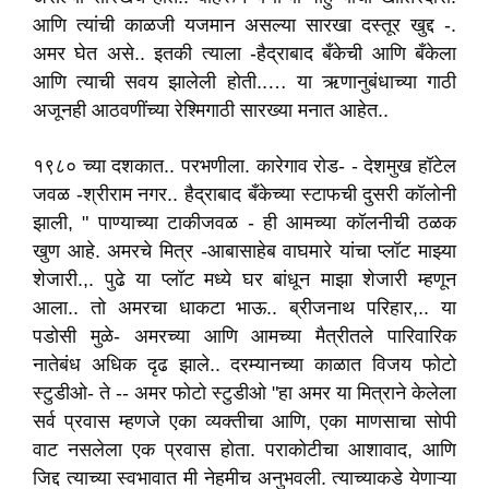
आणि त्यांची काळजी यजमान असल्या सारखा दस्तूर खुद्द -
.
अमर घेत असे
.
. इतकी त्याला -हैद्राबाद बँकेची
आणि बँकेला
आणि
त्याची सवय झालेली होती..…
या ऋणानुबंधाच्या गाठी
अजूनही आठवणींच्या रेश्मिगाठी सारख्या मनात आहेत..
१९८० च्या दशकात
.
.
परभणीला
.
कारेगाव रोड-
-
देशमुख हॉटेल
जवळ -श्रीराम नगर
.
.
हैद्राबाद बँकेच्या स्टाफची दुसरी कॉलोनी
झाली
,
"
पाण्याच्या टाकीजवळ - ही आमच्या कॉलनीची ठळक
खुण आहे. अमरचे मित्र -आबासाहेब वाघमारे यांचा प्लॉट माझ्या
शेजारी
.
,.
पुढे या प्लॉट मध्ये घर बांधून माझा शेजारी म्हणून
आला
.
.
तो अमरचा धाकटा भाऊ
.
.
ब्रीजनाथ परिहार
,.
.
या
पडोसी मुळे- अमरच्या आणि आमच्या मैत्रीतले
पारिवारिक
नातेबंध अधिक दृढ झाले
.
.
दरम्यानच्या काळात विजय फोटो
स्टुडीओ- ते --
अमर फोटो स्टुडीओ "हा
अमर या मित्राने केलेला
सर्व प्रवास म्हणजे एका व्यक्तीचा आणि
,
एका माणसाचा
सोपी
वाट नसलेला एक प्रवास होता
.
पराकोटीचा आशावाद
,
आणि
जिद्द त्याच्या स्वभावात मी नेहमीच अनुभवली
.
त्याच्याकडे येणाऱ्या