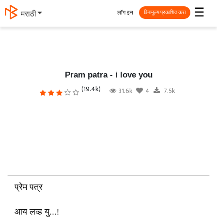
☰
लॉग इन
தமிழ்
विनामूल्य प्रकाशित करा
Pram patra - i love you
(19.4k)
31.6k
4
7.5k
प्रेम पत्र
आय लव्ह यु...!