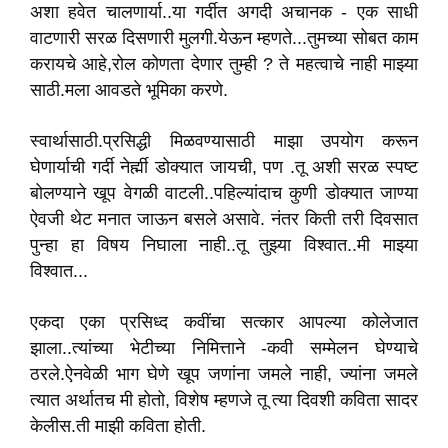
अशा हवेत चालणार्या..या गर्दीत अगदी अचानक - एक साधी
वाटणारी सरळ दिसणारी मुलगी.येऊन म्हणते...तुमच्या सोबत काम
करायचे आहे,रोल कोणता देणार तुम्ही ? ते महत्वाचे नाही माझ्या
साठी.मला आवडते भूमिका करणे.
स्वार्थासाठी.प्रसिद्धी मिळवण्यासाठी माझा उपयोग करून
घेणार्याची गर्दी नेर्ह्मी डोक्यात जायची, पण .तू अशी सरळ स्पष्ट
बोलण्याने खूप वेगळी वाटली..पहिल्यांदाच कुणी डोक्यात जाण्या
ऐवजी थेट मनात जाऊन बसले असावे. नंतर किती तरी दिवसात
पुन्हा हा विषय निघाला नाही..तू तुझ्या विश्वात..मी माझ्या
विश्वात...
एकदा एका प्रसिध्द कवींचा सत्कार आपल्या कोलेजात
झाला..त्यांच्या भेटीच्या निमित्ताने -कवी सम्मेलन घेण्याचे
ठरले.ऐनवेळी भाग घेणे खूप जणांना जमले नाही, ज्यांना जमले
त्यात अर्थातच मी होतो, विशेष म्हणजे तू त्या दिवशी कविता सादर
केलीस.ती माझी कविता होती.