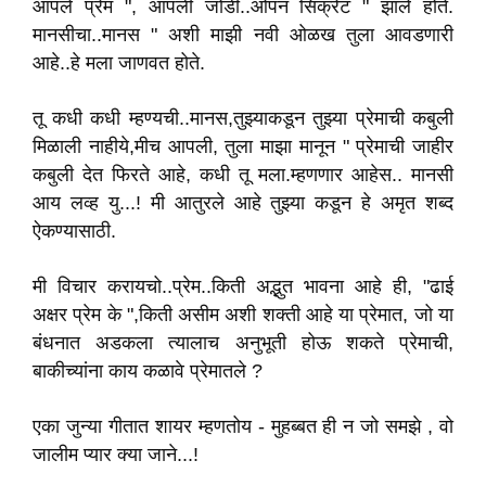
आपले प्रेम ", आपली जोडी..ओपन सिक्रेट " झाले होते.
मानसीचा..मानस " अशी माझी नवी ओळख तुला आवडणारी
आहे..हे मला जाणवत होते.
तू कधी कधी म्हण्यची..मानस,तुझ्याकडून तुझ्या प्रेमाची कबुली
मिळाली नाहीये,मीच आपली, तुला माझा मानून " प्रेमाची जाहीर
कबुली देत फिरते आहे, कधी तू मला.म्हणणार आहेस.. मानसी
आय लव्ह यु...! मी आतुरले आहे तुझ्या कडून हे अमृत शब्द
ऐकण्यासाठी.
मी विचार करायचो..प्रेम..किती अद्भुत भावना आहे ही, "ढाई
अक्षर प्रेम के ",किती असीम अशी शक्ती आहे या प्रेमात, जो या
बंधनात अडकला त्यालाच अनुभूती होऊ शकते प्रेमाची,
बाकीच्यांना काय कळावे प्रेमातले ?
एका जुन्या गीतात शायर म्हणतोय - मुहब्बत ही न जो समझे , वो
जालीम प्यार क्या जाने...!