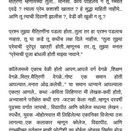
मैत्रिणी म्हणायच्या तुला.. मानसी. काय पाहिलंय ग तू य्च्यात
एवढे ? त्याला प्रेम कशाशी खातात ? हे सुद्धा माहिती नाहीये..
आणि तू त्याची दिवाणी झालीस ?, वेडी की खुळी ग तू ?
प्रश्न तुझ्या मैत्रिणींना पडला होता..तुला तर हा प्रश्न पडलाच
नव्हता, तू या कडे तू कधीच लक्ष दिले नाहीस, "तुला तुझ्या
प्रेमाची पुरेपूर खात्री होती..म्हणूनच तर..तू तुझ्या मनात
"प्रेमाची पूजा बांधली होती माझ्या नावाने."
कॉलेजमध्ये एकाच वेळी होतो आपण.आपले वर्ग वेगळे ,शिक्षण
वेगळे..मित्र.मैत्रिणी वेगळे..गोष्ट एक समान होती
आपल्यात..मनात ओढ.कलेची.." या समान धाग्याने आपल्याला
एकत्र आणले.. कथा -कविता लिहिणारा मी लेखक-कवी होतो,
अभ्यासाने परीक्षेत कधी दगा -फटका केला नाही..म्हणून दरवर्षी
पुढच्या वर्गात जायचो.. विद्यापीठ आणि कोलेज मधल्या लेखन -
स्पर्धेत, युवक -मोहोत्स्वात मी लिहिलेल्या एकानिका विजेत्या ठरू
लागल्या..एक कलाकार म्हणून कोलेज, विद्यापीठ. आणि
रंगभूमीच्या वर्तुळात माझी छोटीशी का होईना ओळख निर्माण होऊ