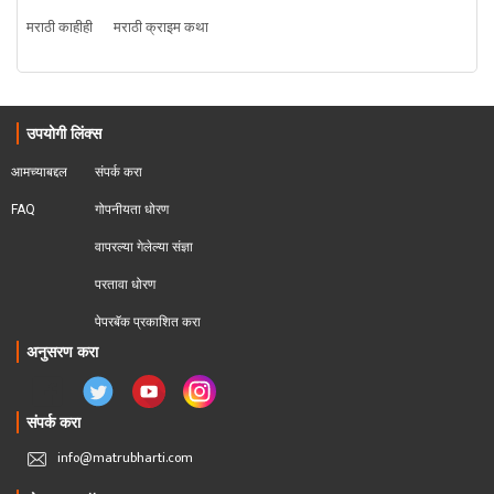
मराठी काहीही
मराठी क्राइम कथा
उपयोगी लिंक्स
आमच्याबद्दल
संपर्क करा
FAQ
गोपनीयता धोरण
वापरल्या गेलेल्या संज्ञा
परतावा धोरण 
पेपरबॅक प्रकाशित करा
अनुसरण करा
संपर्क करा
info@matrubharti.com