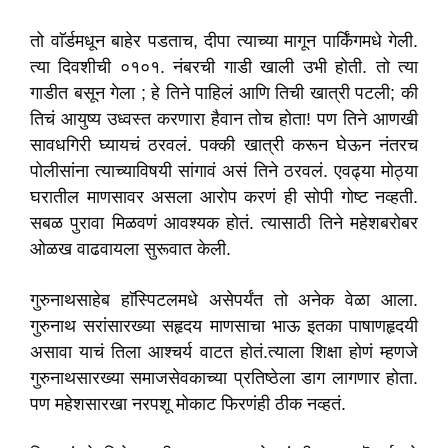
तो वाॅर्डमधून बाहेर पडताच, दीपा त्याच्या मागून पार्किंगमधे गेली.
त्या दिवशीची ०१०१. नंबरची गाडी खाली उभी होती. तो त्या
गाडीत बसून गेला ; हे तिने पाहिलं आणि तिची खात्री पटली; की
तिचं आयुष्य उध्वस्त करणारा हैवान तोच होता! पण तिने आणखी
सावधगिरी घ्यायचं ठरवलं. पक्की खात्री करून घेऊन नंतरच
पोलीसांना त्याच्याविषयी सांगावं असं तिने ठरवलं. एवढ्या मोठ्या
घरातील माणसावर असला आरोप करणं ही सोपी गोष्ट नव्हती.
सबळ पुरावा मिळवणं आवश्यक होतं. त्यासाठी तिने महेशबरोबर
ओळख वाढवायला सुरूवात केली.
गुरुनाथसाहेब हाॅस्पिटलमधे असेपर्यंत तो अनेक वेळा आला.
गुरुनाथ सरांसारख्या सहृदय माणसाचा भाऊ इतका पाषाणहृदयी
असावा याचं तिला आश्चर्य वाटत होतं.त्याला शिक्षा होणं म्हणजे
गुरुनाथसारख्या समाजसेवकाच्या प्रतिष्ठेला डाग लागणार होता.
पण महेशसारखा नरपशू मोकाट फिरणंही ठीक नव्हतं.