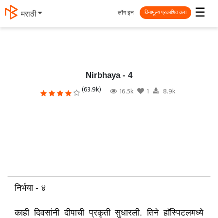
☰
लॉग इन
मराठी
विनामूल्य प्रकाशित करा
Nirbhaya - 4
(63.9k)
16.5k
1
8.9k
निर्भया - ४
काही दिवसांनी दीपाची प्रकृती सुधारली. तिने हाॅस्पिटलमध्ये