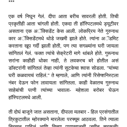
***
एक वर्ष निघून गेलं. दीपा आता बरीच सावरली होती. तिची
प्रकृतीही आता चांगली होती. एकदा ती हाॅस्पिटलमधे ड्यूटीवर
असताना एक अॅक्सिडेंट केस आली. लोकप्रिय नेते गुरुनाथ
कार अॅक्सिडेंटमधे थोडे जखमी झाले होते. त्यांना अॅडमिट
करताना खूप गर्दी झाली होती, पण त्या सगळ्यांना घरी जायला
सांगितलं गेलं. फक्त त्यांचे सेक्रेटरी मागे थांबले होते. गुरूनाथ
सरांना काहीही धोका नाही, ते लवकरच बरे होतील असं
डाॅक्टरांनी सांगितलं तेव्हा त्यांनी सुटकेचा श्वास सोडला. "यांच्या
घरी कळवायचं राहिलं." ते म्हणाले, आणि त्यांनी रिसेप्शनिस्टला
नंबर देऊन फोन लावायला सांगितला. काही वेळातच गुरुनाथ
साहेबांची पत्नी त्यांच्या भावाला- महेशला बरोबर घेऊन
हाॅस्पिटलमधे आली.
ती दोघं बाजूने जात असताना, दीपाला मलबार - हिल प्रसंगातील
त्रिकुटातील म्होरक्याने मारलेला परफ्यूम आठवला. तिने त्याला
निरखून पाहिलं आणि तिच्या पायाखालची जमीन सरकली!