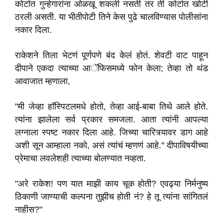
कोर्टात गुन्हेगारांना ओळखू शकली नसती तर ती कोर्टात खोटी
ठरली असती. या भीतीपोटी तिने केस पुढे चालविण्यास पोलीसांना
नकार दिला.
राकेशने तिला भेटणं पूर्णपणे बंद केलं होतं. शेवटी वाट पाहून
दीपाने एकदा त्याच्या आॅफिसमध्ये फोन केला; तेव्हा तो थंड
आवाजात म्हणाला,
"मी जेव्हा हाॅस्पिटलमधे होतो, तेव्हा आई-बाबा तिथे आले होते.
त्यांना झालेला सर्व प्रकार समजला. आता त्यांनी आपल्या
लग्नाला स्पष्ट नकार दिला आहे. जिच्या चारित्र्यावर डाग आहे
अशी सून आम्हाला नको, असं त्यांचं म्हणणं आहे." दीपाविषयीच्या
प्रेमाचा लवलेशही त्याच्या बोलण्यात नव्हता.
"अरे राकेश! पण यात माझी काय चूक होती? एवढ्या निर्मनुष्य
ठिकाणी जाण्याची कल्पना तुझीच होती नं? हे तू त्यांना सांगितलं
नाहीस?"