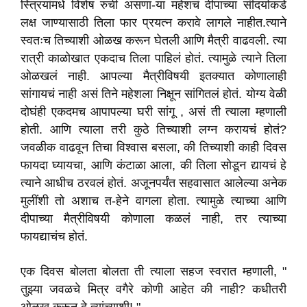
स्त्रियांमधे विशेष रुची असणा-या महेशचं दीपाच्या सॊदर्याकडे
लक्ष जाण्यासाठी तिला फार प्रयत्न करावे लागले नाहीत.त्याने
स्वतःच तिच्याशी ओळख करून घेतली आणि मैत्री वाढवली. त्या
रात्री काळोखात एकदाच तिला पाहिलं होतं. त्यामुळे त्याने तिला
ओळखलं नाही. आपल्या मैत्रीविषयी इतक्यात कोणालाही
सांगायचं नाही असं तिने महेशला निक्षून सांगितलं होतं. योग्य वेळी
दोघंही एकदमच आपापल्या घरी सांगू , असं ती त्याला म्हणाली
होती. आणि त्याला तरी कुठे तिच्याशी लग्न करायचं होतं?
जवळीक वाढवून तिचा विश्वास बसला, की तिच्याशी काही दिवस
फायदा घ्यायचा, आणि कंटाळा आला, की तिला सोडून द्यायचं हे
त्याने आधीच ठरवलं होतं. अजूनपर्यंत सहवासात आलेल्या अनेक
मुलींशी तो अशाच त-हेने वागला होता. त्यामुळे त्याच्या आणि
दीपाच्या मैत्रीविषयी कोणाला कळलं नाही, तर त्याच्या
फायद्याचंच होतं.
एक दिवस बोलता बोलता ती त्याला सहज स्वरात म्हणाली, "
तुझ्या जवळचे मित्र वगैरे कोणी आहेत की नाही? कधीतरी