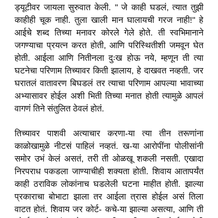
ड्यूटीवर जायला सुरुवात केली. " जे काही घडलं, त्यात तुझी
काहीही चूक नाही. तुला खाली मान घालायची गरज नाही!" हे
आईचे शब्द तिच्या मनावर कोरले गेले होते. ती स्वभिमानाने
जगण्याचा प्रयत्न करत होती, आणि परिस्थितीशी जमवून घेत
होती. आईला आणि नितीनला दुःख होऊ नये, म्हणून ती त्या
घटनेचा परिणाम तिच्यावर किती झालाय, हे दाखवत नव्हती. जर
घरातलं वातावरण बिघडलं तर त्याचा परिणाम आपल्या भावाच्या
अभ्यासावर होईल अशी भिती तिच्या मनात होती त्यामुळे आपलं
वागणं तिने संतुलित ठेवलं होतं.
तिच्यावर पाशवी अत्याचार करणा-या त्या तीन तरूणांना
काळोखामुळे नीटसं पाहिलं नव्हतं. ख-या आरोपींना पोलीसांनी
समोर उभं केलं असतं, तरी ती ओळखू शकली नसती. एखादा
निरपराध पकडला जाण्याचीही शक्यता होती. शिवाय आतापर्यंत
काही ठराविक लोकांनाच घडलेली घटना माहीत होती. झाल्या
प्रकाराचा बोभाटा झाला तर आईला त्रास होईल असं तिला
वाटत होतं. शिवाय जर कोर्ट- कचे-या झाल्या असत्या, आणि ती