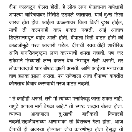
दीपा कळवळून बोलत होती. हे लोक लग्न मोडतायत यापेक्षाही
आपल्या चारित्र्यावर शिंतोडे उडवले जातायत, याचं दुःख तिला
जास्त होत होतं. आईला कळल्यावर तिला किती दु:ख होईल,
याची ती कल्पनाही करू शकत नव्हती. आई आताच
डिप्रेशनमधून बाहेर आली होती. दीपाला भिती वाटत होती की
काळजीमुळे परत आजारी पडेल. दीपाची स्वतःचीही शारीरिक
आणि मानसिकदृष्ट्या लग्न करण्याची क्षमता नव्हती. पण जर
राकेशने तिच्याशी लग्न करून वेळ निभावून नेली असती, तर
लोकापवादाची धार बोथट झाली असती. आणि आईच्या मनावरचा
ताण हलका झाला असता. पण राकेशला आता दीपाच्या बाबतीत
कोणताच विचार करण्याची गरज वाटत नव्हती.
" ते काहीही असलं, तरी मी त्यांच्या मनाविरुद्ध जाऊ शकत नाही.
यापुढे आपला मार्ग वेगळा आहे." तो स्पष्ट शब्दात बोलत होता.
त्याच्या आवाजाला दु:खाची बारीकशी किनारही
नव्हती.सहजीवनाच्या आणाभाका तो विसरून गेला होता. आज
दीपाची ही अवस्था होण्याला तोच कारणीभूत होता हेसुद्धा तो