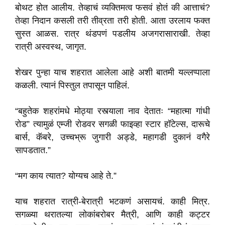
बोथट होत आलीय. तेव्हाचं व्यक्तिमत्व फसवं होतं की आत्ताचं?
तेव्हा निदान कसली तरी तीव्रता तरी होती. आता उरलाय फक्त
सुस्त आळस. रात्र थंडपणं पडलीय अजगरासाराखी. तेव्हा
रात्री अस्वस्थ, जागृत.
शेखर पुन्हा याच शहरात आलेला आहे अशी बातमी यल्लप्पाला
कळली. त्यानं पिस्तुल तपासून पाहिलं.
“बहुतेक शहरांमधे मोठ्या रस्त्याला नाव देतातः “महात्मा गांधी
रोड” त्यामुळं एम्जी रोडवर सगळी फाइव्हा स्टार हॉटेल्स, दारूचे
बार्स, कॅबरे, उच्चभ्रू जुगारी अड्डे, महागडी दुकानं वगैरे
सापडतात.”
“मग काय त्यात? योग्यच आहे ते.”
याच शहरात रात्री-बेरात्री भटकणं असायचं. काही मित्र.
सगळ्या थरातल्या लोकांबरोबर मैत्री, आणि काही कट्टर