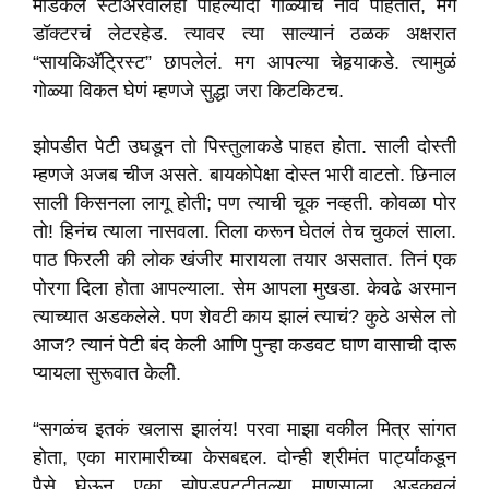
मेडिकल स्टोअरवालेही पहिल्यांदा गोळ्याचं नाव पाहतात, मग
डॉक्टरचं लेटरहेड. त्यावर त्या साल्यानं ठळक अक्षरात
“सायकिअ‍ॅट्रिस्ट” छापलेलं. मग आपल्या चेहर्‍याकडे. त्यामुळं
गोळ्या विकत घेणं म्हणजे सुद्धा जरा किटकिटच.
झोपडीत पेटी उघडून तो पिस्तुलाकडे पाहत होता. साली दोस्ती
म्हणजे अजब चीज असते. बायकोपेक्षा दोस्त भारी वाटतो. छिनाल
साली किसनला लागू होती; पण त्याची चूक नव्हती. कोवळा पोर
तो! हिनंच त्याला नासवला. तिला करून घेतलं तेच चुकलं साला.
पाठ फिरली की लोक खंजीर मारायला तयार असतात. तिनं एक
पोरगा दिला होता आपल्याला. सेम आपला मुखडा. केवढे अरमान
त्याच्यात अडकलेले. पण शेवटी काय झालं त्याचं? कुठे असेल तो
आज? त्यानं पेटी बंद केली आणि पुन्हा कडवट घाण वासाची दारू
प्यायला सुरूवात केली.
“सगळंच इतकं खलास झालंय! परवा माझा वकील मित्र सांगत
होता, एका मारामारीच्या केसबद्दल. दोन्ही श्रीमंत पार्ट्यांकडून
पैसे घेऊन एका झोपडपट्टीतल्या माणसाला अडकवलं