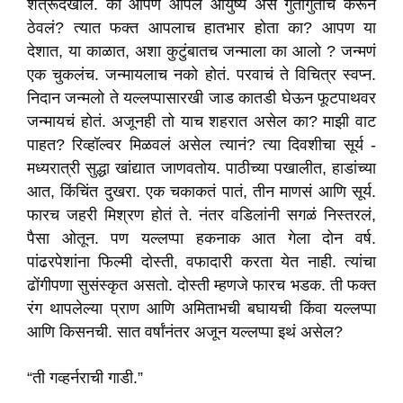
शत्रूदेखील. का आपण आपलं आयुष्य असं गुंतागुंतीचं करून
ठेवलं? त्यात फक्त आपलाच हातभार होता का? आपण या
देशात, या काळात, अशा कुटुंबातच जन्माला का आलो ? जन्मणं
एक चुकलंच. जन्मायलाच नको होतं. परवाचं ते विचित्र स्वप्न.
निदान जन्मलो ते यल्लप्पासारखी जाड कातडी घेऊन फूटपाथवर
जन्मायचं होतं. अजूनही तो याच शहरात असेल का? माझी वाट
पाहत? रिव्हॉल्वर मिळवलं असेल त्यानं? त्या दिवशीचा सूर्य -
मध्यरात्री सुद्धा खांद्यात जाणवतोय. पाठीच्या पखालीत, हाडांच्या
आत, किंचिंत दुखरा. एक चकाकतं पातं, तीन माणसं आणि सूर्य.
फारच जहरी मिश्रण होतं ते. नंतर वडिलांनी सगळं निस्तरलं,
पैसा ओतून. पण यल्लप्पा हकनाक आत गेला दोन वर्ष.
पांढरपेशांना फिल्मी दोस्ती, वफादारी करता येत नाही. त्यांचा
ढोंगीपणा सुसंस्कृत असतो. दोस्ती म्हणजे फारच भडक. ती फक्त
रंग थापलेल्या प्राण आणि अमिताभची बघायची किंवा यल्लप्पा
आणि किसनची. सात वर्षांनंतर अजून यल्लप्पा इथं असेल?
“ती गव्हर्नराची गाडी.”