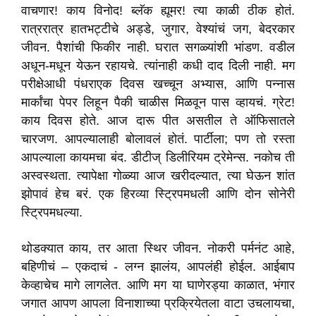
वाचणार! काय विनोद! ब्लॅक ह्यूमर! त्या काळी ठीक होतं.
रात्ररात्र हातभट्टीचे अड्डे, जुगार, वेश्यांचं जग, बेदरकार
जीवन. पैशांची फिकीर नाही. घरात सगळ्यांशी भांडण. वडील
अधून-मधून येऊन रहायचे. त्यांनाही कधी दाद दिली नाही. मग
परीक्षेआधी पंधराएक दिवस खच्चून अभ्यास, आणि पन्नास
मार्कांचा पेपर लिहून पैकी चाळीस मिळवून पास व्हायचं. ग्रेट!
काय दिवस होते. आज दारू पीत असतील ते ऑफिसातले
चारजण. आपल्यालाही बोलावलं होतं. पार्टीला; पण तो रस्ता
आपल्याला कायमचा बंद. डीटीज् डिलीरियम ट्रेमेन्स. नकोच ती
अस्वस्थता. त्यापेक्षा गोळ्या आज खरीदल्यात, त्या घेऊन शांत
झोपावं हेच बरं. एक हिरव्या स्ट्रिपमधली आणि दोन सोनेरी
स्ट्रिपमधल्या.
थोडक्यात काय, तर आता स्थिर जीवन. नोकरी पर्मनंट आहे,
बहिणीचं – एकदाचं - लग्न झालंय, आपलंही होईल. आईबाप
केव्हाचेच मागे लागलेत. आणि मग या घाणेरड्या काळात, भंगार
जगात आपण आपला विनाशाच्या प्रक्रियेतला वाटा उचलायचा,