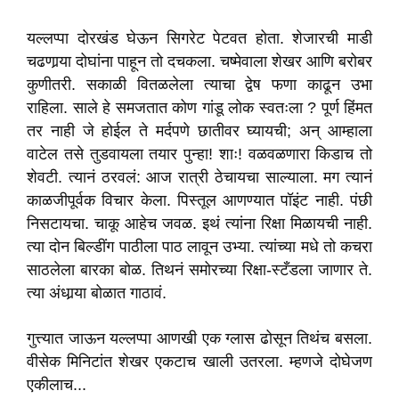
यल्लप्पा दोरखंड घेऊन सिगरेट पेटवत होता. शेजारची माडी
चढणार्‍या दोघांना पाहून तो दचकला. चष्मेवाला शेखर आणि बरोबर
कुणीतरी. सकाळी वितळलेला त्याचा द्वेष फणा काढून उभा
राहिला. साले हे समजतात कोण गांडू लोक स्वतःला ? पूर्ण हिंमत
तर नाही जे होईल ते मर्दपणे छातीवर घ्यायची; अन् आम्हाला
वाटेल तसे तुडवायला तयार पुन्हा! शाः! वळवळणारा किडाच तो
शेवटी. त्यानं ठरवलं: आज रात्री ठेचायचा साल्याला. मग त्यानं
काळजीपूर्वक विचार केला. पिस्तूल आणण्यात पॉइंट नाही. पंछी
निसटायचा. चाकू आहेच जवळ. इथं त्यांना रिक्षा मिळायची नाही.
त्या दोन बिल्डींग पाठीला पाठ लावून उभ्या. त्यांच्या मधे तो कचरा
साठलेला बारका बोळ. तिथनं समोरच्या रिक्षा-स्टँडला जाणार ते.
त्या अंधार्‍या बोळात गाठावं.
गुत्त्यात जाऊन यल्लप्पा आणखी एक ग्लास ढोसून तिथंच बसला.
वीसेक मिनिटांत शेखर एकटाच खाली उतरला. म्हणजे दोघेजण
एकीलाच...