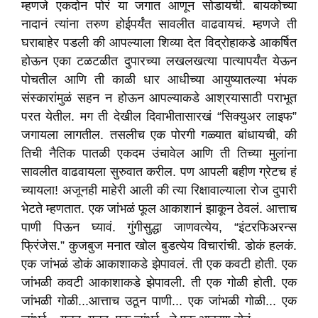
म्हणजे एकदोन पोरं या जगात आणून सोडायची. बायकोच्या
नादानं त्यांना तरुण होईपर्यंत सावलीत वाढवायचं. म्हणजे ती
घराबाहेर पडली की आपल्याला शिव्या देत विद्रोहाकडे आकर्षित
होऊन एका टळटळीत दुपारच्या लखलखत्या पात्यापर्यंत येऊन
पोचतील आणि ती काळी धार आधीच्या आयुष्यातल्या भंपक
संस्कारांमुळं सहन न होऊन आपल्याकडे आश्रयासाठी पराभूत
परत येतील. मग ती देखील दिवाभीतासारखं “सिक्युअर लाइफ”
जगायला लागतील. तसलीच एक पोरगी गळ्यात बांधायची, की
तिची नैतिक पातळी एकदम उंचावेल आणि ती तिच्या मुलांना
सावलीत वाढवायला सुरुवात करील. पण आपली बहीण ग्रेटच हं
च्यायला! अजूनही माहेरी आली की त्या रिक्षावाल्याला रोज दुपारी
भेटते म्हणतात. एक जांभळं फूल आकाशानं झाकून ठेवलं. आत्ताच
पाणी पिऊन घ्यावं. गुंगीसुद्धा जाणवत्येय, “इंटरफिअरन्स
फ्रिंजेस.” कुजबुज मनात खोल बुडत्येय विचारांची. डोकं हलकं.
एक जांभळं डोकं आकाशाकडे झेपावलं. ती एक कवटी होती. एक
जांभळी कवटी आकाशाकडे झेपावली. ती एक गोळी होती. एक
जांभळी गोळी...आत्ताच उठून पाणी... एक जांभळी गोळी... एक