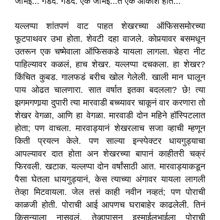
जांभई... गडद. गडद. एक जांभई...ते एक आकाश होतं...
यल्लप्पा शांतपणं वाट पाहत शेखरच्या ऑफिससमोरच्या
फूटपाथवर उभा होता. शेवटी दहा वाजले. कोपर्‍यावर बसमधून
उतरून एक चष्मेवाला ऑफिसकडे यायला लागला. चेहरा नीट
पाहिल्यावर कळलं, हाच शेखर. यल्लप्पा दचकला. हा शेखर?
किंचित कुबड. गालफडं बरीच खोल गेलेली. खाली मान घालून
पाय ओढत चालणारा. सात वर्षात इतका बदलला? छे! त्या
झगमगणार्‍या दुपारी त्या मारवाडी बच्च्यावर चाकूनं वार करणारा तो
शेखर वेगळा, आणि हा वेगळा. मारवाडी दोन महिने हॉस्पिटलात
होता; पण वाचला. मारवाड्यानं शेखरलाच सजा व्हाची म्हणून
किती प्रयत्न केले. पण साल्या इन्स्पेक्टर धायगुड्याचा
आपल्यावर दात होता अन शेखरच्या बापानं काहीतरी चक्रं
फिरवली. खटाक. यल्लप्पा दोन वर्षांसाठी आत. मारवाड्याकडून
पैसा घेतला धायगुड्यानं, केस त्याच्या अंगावर यायला लागली
तेव्हा मिटवायला. जेल तसं काही नवीन नव्हतं; पण पोराची
काळजी होती. पोराची आई आपणच घराबाहेर काढलेली. तिनं
किसन्याला नासवलं. तेव्हापासून इस्माईलभाईला पोराची