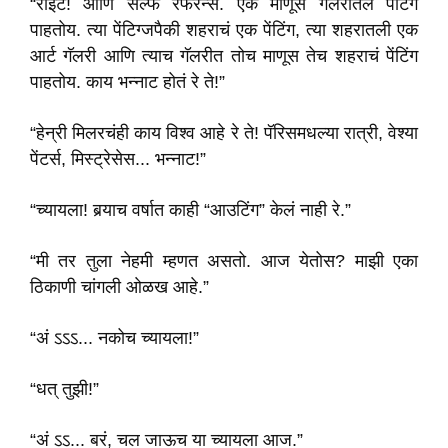
“राइट! आणि सेल्फ रेफरन्स. एक माणूस गॅलरीतले पेंटिंग
पाहतोय. त्या पेंटिग्जपैकी शहराचं एक पेंटिंग, त्या शहरातली एक
आर्ट गॅलरी आणि त्याच गॅलरीत तोच माणूस तेच शहराचं पेंटिंग
पाहतोय. काय भन्नाट होतं रे ते!”
“हेन्री मिलरचंही काय विश्‍व आहे रे ते! पॅरिसमधल्या रात्री, वेश्या
पेंटर्स, मिस्ट्रेसेस... भन्नाट!”
“च्यायला! बर्‍याच वर्षात काही “आउटिंग” केलं नाही रे.”
“मी तर तुला नेहमी म्हणत असतो. आज येतोस? माझी एका
ठिकाणी चांगली ओळख आहे.”
“अं ऽऽऽ... नकोच च्यायला!”
“धत् तुझी!”
“अं ऽऽ... बरं, चल जाऊच या च्यायला आज.”