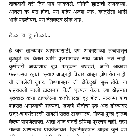
दाखवावी तसे तिनं पाय फाकवले. सोनेरी झाटांची राजकन्या.
आतला गर बरा होता; पण बाहेर अळ्या फार. कात्रीला थोडी
भोकं पडलीयत; पण नेलकटर ठीक आहे.
है ऽऽ! हाः हूः हो ऽऽ!...
हे जरा ताळ्यावर आणण्यासाठी. पण आकाशाच्या तळापासून
बुडबुडे वर येतात आणि पृष्ठभागावर साय जमते. तसं नाही.
कुणीतरी आकाशाचं बूच फाट्कन उघडतं, आणि आकाश
फसफसत रहातं...छ्याः! अजूनही विचार थांबून झोप येत नाही.
ती तापलेली दुपार. तिथंपासूनच ती डोकेदुखी सुरू होते. या
शहरातली बदली टाळायचा किती प्रयत्न केला. त्या खेड्यात
भूतकाळ कसा टाकलेल्या कातीसारखा दूर होता. यल्लप्पा याच
शहरात असण्याची शक्यता. म्हणजे भीतीचा एक अंश डोक्यावर
छत्र-चामरांसारखी सावली सतत टाकणारच. गोळ्या पुन्हा सुरूच
केल्या पायजेलायत. आता आज रात्री झोपेचा प्रश्‍नच नाही. उद्या
गोळ्या आणल्याच पायजेलायत. प्रिस्क्रिप्शन आहेच जुनं पण