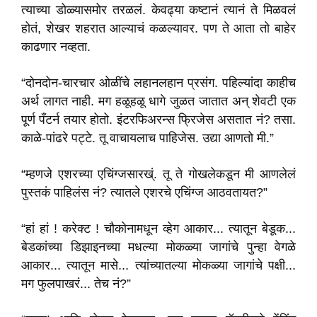
त्याच्या डोळ्यासमोर तरळलं. केवढ्या कष्टानं त्यानं ते मिळवलं
होतं, शेखर शहरात आल्याचं कळल्यावर. पण ते आता तो बाहेर
काढणार नव्हता.
“दोनदोन-चारचार ओळींचे लहानलहान प्रसंग. पहिल्यांदा काहीच
अर्थ लागत नाही. मग हळूहळू धागे जुळत जातात अन् शेवटी एक
पूर्ण पँटर्न तयार होतो. इंटरफिअरन्स फ्रिजेस असतात नं? तसा.
काळे-पांढरे पट्टे. तू वाचायलाच पाहिजेस. उद्या आणतो मी.”
“म्हणजे एशरच्या एचिंग्जसारख्ं. तू ते गोखलेकडून मी आणलेलं
पुस्तकं पाहिलंस नं? त्यातले एशरचे एचिंग्ज आठवतायत?”
“हां हां ! करेक्ट ! चौकोनामधून व्हेग आकार... त्यातून बेडूक...
बेडकांच्या डिझाइनच्या मधल्या मोकळ्या जागांचे पुन्हा वेगळे
आकार... त्यातून मासे... त्यांच्यातल्या मोकळ्या जागांचे पक्षी...
मग फुलपाखरं... तेच नं?”