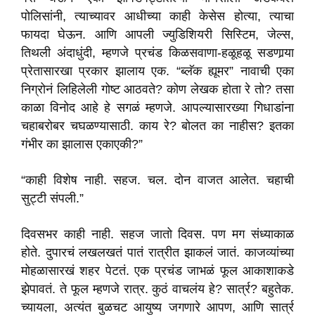
पोलिसांनी, त्याच्यावर आधीच्या काही केसेस होत्या, त्याचा
फायदा घेऊन. आणि आपली ज्युडिशियरी सिस्टिम, जेल्स,
तिथली अंदाधुंदी, म्हणजे प्रचंड किळसवाणा-हळूहळू सडणार्‍या
प्रेतासारखा प्रकार झालाय एक. “ब्लॅक ह्यूमर” नावाची एका
निग्रोनं लिहिलेली गोष्ट आठवते? कोण लेखक होता रे तो? तसा
काळा विनोद आहे हे सगळं म्हणजे. आपल्यासारख्या गिधाडांना
चहाबरोबर चघळण्यासाठी. काय रे? बोलत का नाहीस? इतका
गंभीर का झालास एकाएकी?”
“काही विशेष नाही. सहज. चल. दोन वाजत आलेत. चहाची
सुट्टी संपली.”
दिवसभर काही नाही. सहज जातो दिवस. पण मग संध्याकाळ
होते. दुपारचं लखलखतं पातं रात्रीत झाकलं जातं. काजव्यांच्या
मोहळासारखं शहर पेटतं. एक प्रचंड जाभळं फूल आकाशाकडे
झेपावतं. ते फूल म्हणजे रात्र. कुठं वाचलंय हे? सार्त्र? बहुतेक.
च्यायला, अत्यंत बुळचट आयुष्य जगणारे आपण, आणि सार्त्र