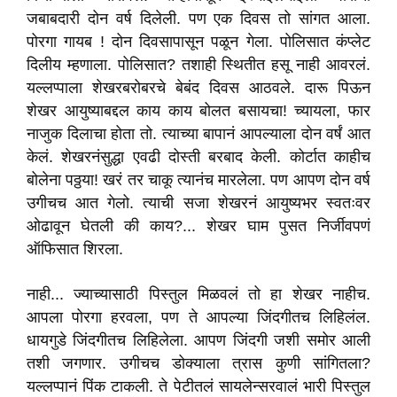
जबाबदारी दोन वर्ष दिलेली. पण एक दिवस तो सांगत आला.
पोरगा गायब ! दोन दिवसापासून पळून गेला. पोलिसात कंप्लेट
दिलीय म्हणाला. पोलिसात? तशाही स्थितीत हसू नाही आवरलं.
यल्लप्पाला शेखरबरोबरचे बेबंद दिवस आठवले. दारू पिऊन
शेखर आयुष्याबद्दल काय काय बोलत बसायचा! च्यायला, फार
नाजुक दिलाचा होता तो. त्याच्या बापानं आपल्याला दोन वर्षं आत
केलं. शेखरनंसुद्धा एवढी दोस्ती बरबाद केली. कोर्टात काहीच
बोलेना पठ्ठया! खरं तर चाकू त्यानंच मारलेला. पण आपण दोन वर्ष
उगीचच आत गेलो. त्याची सजा शेखरनं आयुष्यभर स्वतःवर
ओढावून घेतली की काय?... शेखर घाम पुसत निर्जीवपणं
ऑफिसात शिरला.
नाही... ज्याच्यासाठी पिस्तुल मिळवलं तो हा शेखर नाहीच.
आपला पोरगा हरवला, पण ते आपल्या जिंदगीतच लिहिलंल.
धायगुडे जिंदगीतच लिहिलेला. आपण जिंदगी जशी समोर आली
तशी जगणार. उगीचच डोक्याला त्रास कुणी सांगितला?
यल्लप्पानं पिंक टाकली. ते पेटीतलं सायलेन्सरवालं भारी पिस्तुल