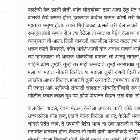
पहाटेची वेळ झाली होती. बाहेर घोडयांच्या टापा आता ऐकू ये
वालजी तेथे बसला होता. इतक्यात कंदील घेऊन कोणी तरी येत 
म्हातारा मनुष्य होता. त्याने भिंतीजवळ कसले तरी वेल लावले 
समजूत होती. म्हणून रोज त्या वेळेला तो म्हातारा येई व वेलांच्
त्याप्रमाणे तो आला. लिली घाबरली. वालजीला संकट वाटले.
त्या
धरून त्याने विचारले
, '
कोण आहे
?'
'
आम्ही दोन अनाथ माणसं आहोत
त्या म्हातार्‍याला तो आवाज ओळखीचा वाटला. तो आठवू लागला. 
पाहिले.
'
कोण तुम्ही
?
तुम्ही तर माझे अन्नदाते. तुम्ही नगराध्यक्ष
मला या मठात नोकरी दिलीत. या मठाला तुम्ही देणगी दिली 
लाखोंना आधार दिलात. हजारोंचे तुम्ही अन्नदाते. तुमच्यावर अशी
मी एकटा आहे. पलीकडे संन्यासी राहातात. संन्यासिनींचाही एक
खोलीत. कढत कढत दूध प्या. झोपा पांघरून घेऊन. उठा देवा!
'
तो
वालजीला वाटले
,
देवच भेटला. केलेला उपकार कधी कोठे काम
उच्चारलेला गोड शब्द
,
एखादे वेळेस दिलेला आधार
,
केलेली मद
चांगले पेरीत जावे
,
ते उपयोगी येईल आज ना उद्या.
वालजी व लिली
मठातील बागवान होता. तेथला तो माळी होती. वालजीकडे तो पुष्कळ व
नोकरी त्याला मिळाली होती. लिली कढत दूध प्याली. ती झोपी 