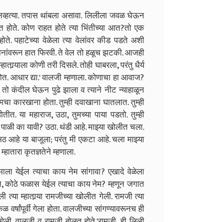
त नव्हत्या. तपास थांबला असावा. लिलीला जवळ घेऊन
होते. कोण राहत होते त्या भिंतीच्या आत
?
तो एक
होते. पहाटेच्या वेळेला त्या वेलांवर कीड पडते अशी
या पानांवरून हात फिरवी. ते वेल तो हळूच झटकी. आजही
 म्हातार्‍याला कोणी तरी दिसले. तोही घाबरला
,
परंतु धैर्य
. आधार द्या.
'
वालजी म्हणाला. कोणाचा हा आवाज
?
तो कंदील घेऊन पुढे झाला व त्याने नीट न्याहाळून
. तुमचा कारखाना होता. तुम्ही दवाखाना घातलात. तुम्ही
होतीत. या महाराज
,
उठा
,
तुमच्या पाया पडतो. तुम्ही
 पाळी का यावी
?
उठा. थंडी आहे. माझ्या खोलीत चला.
 मठ आहे या बाजूला
;
परंतु मी एकटा आहे. चला माझ्या
 म्हातारा कृतज्ञतेने म्हणाला.
ाला येईल त्याचा काय नेम सांगावा
?
एखादे वेळेला
त
,
कोठे फळास येईल त्याचा काय नेम
?
म्हणून जगात
 त्या म्हातार्‍या रामजीच्या खोलीत गेली. रामजी त्या
र्षांपूर्वी गेला होता. वालजीच्या सांगण्यावरूनच ही
गेली. वालजी व रामजी बोलत होते.
'
रामजी
,
ही लिली