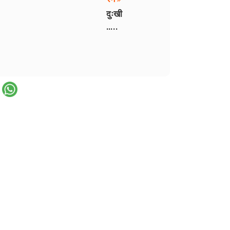
दुःखी
.. -
10