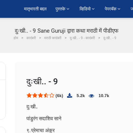
﻿मातृभारती बद्दल
पुस्तके 
व्हिडियो 
पेपरबॅक 
ज
दुःखी.. - 9 Sane Guruji द्वारा कथा मराठी में पीडीएफ
होम
कादंबरी
मराठी कादंबरी
दुःखी.. - 9 - कादंबरी
दुःखी.. - 9
दुःखी.. - 9
(6k)
5.2k
10.7k
दुःखी..
पांडुरंग सदाशिव साने
९. प्रेमाचा अंकुर