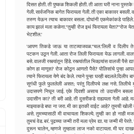
दिसत होती. ती पुष्कळ शिकली होती. ती आता घरी नाना पुस्तक
गेली. सार्वजनिक
बागेत फिरायला गेली. ती एका बाकावर बसली. 
तरुण येऊन त्याच बाकावर बसला. दोघांनी एकमेकांकडे पाहिले.
काय झालं मला कळेना.
'
'
तुम्ही रोज इथं फिरायला येता
?'
'
रोज येत
भेटशील.
'
'
आपण तिकडे जाऊ या ताटव्याजवळ.
'
'
चल.
'
लिली व दिलीप ते
पटकन उठून गेली. आता रोज लिली फिरायला येऊ लागली. वालजीच
बसे. वालजी रस्त्यांतून हिंडे. रस्त्यांतील भिकार्‍यांस वालजी पैसे द्
कोण हा माणूस
?
रोज कोठून आणतो पैसे
?
पोलिसांचे पुन्हा आप
त्याने फिरायला येणे बंद केले. त्याने पुन्हा घरही बदलले.
दिलीप बा
सुगंधी फुले फुललेली असत
;
परंतु दिलीपचे लक्ष नसे. लिलीचे
उदासपणे निघून जाई. एके दिवशी असाच तो उदासीन बसला 
उदासीन का
?
ती बरी आहे. ती दुसरीकडे राह्ययला गेली आहे. म
माझ्याकडे बघा ना जरा. मी का इतकी वाईट आहे
?
तुमची खोली
असे. तुमच्यासाठी मी वाचायला शिकल्ये. तुम्ही का हो नाही म
तुमचं वेड. बरं. पुढच्या जन्मी तरी मला प्रेम द्या. या जन्मी मी पेर
दुरून चालेन
,
म्हणजे तुम्हाला लाज नको वाटायला. मी घर दाखव