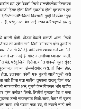
े वाचीत बसे. एके दिवशी लिली वालजीबरोबर फिरायला
वालजी हिंडत होता. लिली एकटीच होती. इतक्यात एक
'
दिलीप!
'
'
लिली!
'
'
किती दिवसांनी तुम्ही दिसलेत.
'
'
तुझं
 नाही
;
परंतु आता येत जाईन.
'
'
का बरं
?'
'
म्हणजे इथं तू
थे बसली होती. थोडया वेळाने वालजी आला. लिली
्या ती पाठीस लागे. लिली बगीच्यात प्रेम फुलवीत
यायचा. रोज तो पैसे देई. पोलिसांचे त्याच्याकडे लक्ष गेले.
ल्याकडे लक्ष आहे ही गोष्ट वालजीच्या ध्यानात आली.
गेत येई
;
परंतु लिली दिसेना. बागेत शेकडो सुंदर सुंदर
 मुखकमल त्याच्या डोळयांसमोर असे. तो खिन्न होई
,
होता
,
इतक्यात कोणी एक मुलगी आली.
'
तुम्ही असे
ला आहे तिचा पत्ता माहीत. तुम्हाला दाखवू तिचं घर
?
 मी साफ करीत असे
,
तुमचे केस विंचरून भांग पाडीत
जवर प्रेम करीत
?
लिली. लिलीचं तुम्हाला वेड व मला
ते. पुढच्या जन्मी सहस्त्रपट मिळो. चला
,
येता
?
मी दुरून
ते. चला. असे उदास नका बसू. मी हसल्ये नाही तरी