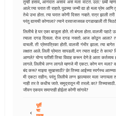
तुम्ही हसावं
,
आनंदात असावं असं मला वाटतं. उठा.
'
छबी म्हण
आले.
'
त्या घरात ती राहाते. पुढच्या जन्मी द्या हो मला प्रेम आणि तुम
तेथे उभा होता. त्या घरात कोणी दिसत नव्हते. रात्र झाली तरी
परंतु द्यायची कोणाला
?
त्याने दरवाजाजवळ दगडाखाली ती चिठठी 
लिलीचे हे घर एका बाजूला होते. तो बंगला होता. वालजी पहाटे
त्याला दगड दिसला. रोज दगड नसतो. आज कोठून आला
?
त
वाचली. ती प्रेमपत्रिका होती. वालजी गंभीर झाला. त्या बागे
लक्षात आले. लिली प्रेमात सापडली. मग त्यात वाईट ते काय
?
त
आणले
?
योग्य पतीशी तिचा विवाह करून देणे हे आता कर्तव्यच
लागले. लिलीचे लग्न लागले म्हणजे मी एकटा. कोण मग मला
?
व
बंद करू
?
माझ्या सुखासाठी
?
छे! तिच्या आईच्या स्वर्गस्थ आत्म्
मी एकटा राहीन
;
परंतु लिलीचे लग्न झाल्यावर मला जगायला
नाही तर ते कधीच जाते. समुद्रातून मी तरलो. का
?
तिच्यासाठी
जीवन एकदम समाप्तही होईल! कोणी सांगावे
?
पूर्वी
‹
चा
प्रक