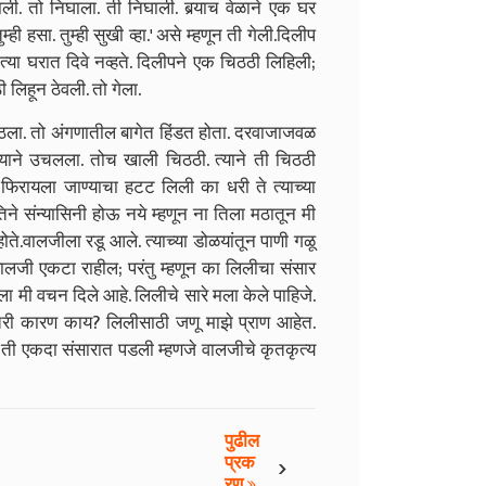
ाली. तो निघाला. ती निघाली. बर्‍याच वेळाने एक घर
्ही हसा. तुम्ही सुखी व्हा.
'
असे म्हणून ती गेली.
दिलीप
 त्या घरात दिवे नव्हते. दिलीपने एक चिठठी लिहिली
;
लिहून ठेवली. तो गेला.
 उठला. तो अंगणातील बागेत हिंडत होता. दरवाजाजवळ
्याने उचलला. तोच खाली चिठठी. त्याने ती चिठठी
त फिरायला जाण्याचा हटट लिली का धरी ते त्याच्या
िने संन्यासिनी होऊ नये म्हणून ना तिला मठातून मी
होते.
वालजीला रडू आले. त्याच्या डोळयांतून पाणी गळू
ालजी एकटा राहील
;
परंतु म्हणून का लिलीचा संसार
याला मी वचन दिले आहे. लिलीचे सारे मला केले पाहिजे.
 तरी कारण काय
?
लिलीसाठी जणू माझे प्राण आहेत.
. ती एकदा संसारात पडली म्हणजे वालजीचे कृतकृत्य
पुढील
›
प्रक
रण