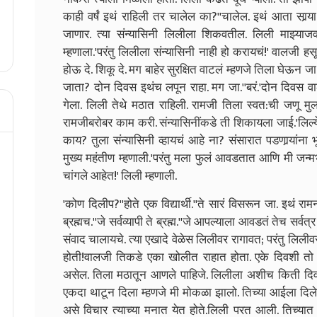
काही वर्षं इथं राहिली तर चालेल का
?'
'
चालेल. इथं आता सार्‍य
जाणार. त्या संन्यासिनी लिलीला शिकवतील. लिली माझ्य
म्हणाला.
'
परंतु लिलीला संन्यासिनी नाही हो करायचं!
'
वालजी हसू
होऊ दे. शिकू दे. मग बाहेर सुरक्षित वाटलं म्हणजे तिला घेऊन जा
जाता
?
दोन दिवस इथंच लपून राहा. मग जा.
'
'
बरं.
'
दोन दिवस वाल
गेला. लिली तेथे मठात राहिली. रामजी तिला स्वत:ची जणू मु
रामजीबरोबर काम करी. संन्यासिनींकडे ती शिकायला जाई.
'
लिल्य
काय
?
तुला संन्यासिनी व्हायचं आहे ना
?
संसारात पडणार्‍यांन
मुख्य महंतीण म्हणाली.
'
परंतु मला फुलं आवडतात आणि मी जन्म
चांगले आहेत!
'
लिली म्हणाली.
'
कोण दिलीप
?'
'
होते एक विद्यार्थी.
'
'
ते सारं विसरून जा. इथं राम
ब्रह्मच.
'
'
जे सर्वव्यापी ते ब्रह्म.
'
'
जे आपल्याला आवडतं तेच सर्वत्
संवाद चालायचे. त्या एखादे वेळेस लिलीवर रागावत
;
परंतु लिलीवर
होती!
वालजी तिकडे एका खोलीत राहात होता. एके दिवशी तो
असेल. तिला मठातून आणले पाहिजे. लिलीला अशीच किती दिव
एकदा थाटून दिला म्हणजे मी मोकळा झालो. तिच्या आईला दिलेल
असे विचार त्याच्या मनात येत होते.
लिली परत आली. तिच्यात