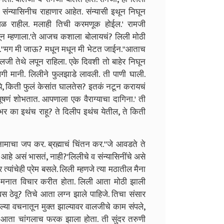
ा संन्यासिनीच राहाणार आहेत. संन्यासी इथून निघून
ाजवळ राहील. मलाही तिची करमणूक होईल.
'
रामजी
न म्हणाला.
'
ते आजच कशाला बोलायचं
?
लिली मोठी
.
'
'
मग मी जाऊ
?
मधून मधून मी भेटत जाईन.
'
'
आताच
जी तेथे लपून राहिला. एके दिवशी तो बाहेर निघून
लगी मानी. लिलीने फुलझाडे लावली. ती पाणी घाली.
े
,
किती फुलं केसांत घालतेस
?
इतकं नटून करायचं
ा भूषणं शोभतात. आपणाला एक वैराग्याचा दागिना.
'
ती
भर का इथंच राहू
?
ते दिलीप इथंच येतील
,
ते किती
नामाचा जप कर. ब्रह्माचं चिंतन कर.
'
'
जे आवडते ते
र आहे असं भासतं
,
नाही
?'
लिलीचे व संन्यासिनींचे असे
 त्यांचेही प्रेम बसले. लिली म्हणजे त्या मठातील मैना
 मनात विचार करीत होता. लिली आता मोठी झाली
स ठेवू
?
तिचे आता लग्न झाले पाहिजे. तिचा संसार
्या वचनातून मुक्त झाल्यावर वालजीचे काम संपले
,
 आता चांगलाच फरक झाला होता. ती सुंदर तरुणी