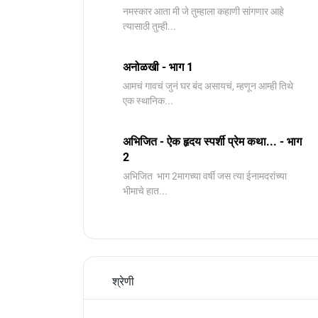
नमस्कार आता मी जे तुम्हाला कहाणी सांगणार आहे
त्यासाठी तुम्ही...
अनोळखी - भाग 1
आमचं गावचं जुनं घर बंद असायचं, म्हणून आम्ही तिथे
एक स्थानिक...
अभिजित - ऐक हृदय स्पर्शी प्रेम कथा... - भाग
2
️अभिजित ️ भाग 2मागच्या वर्षी जस त्या ईनामदरांच्या
भीमाचे हात...
श्रेणी