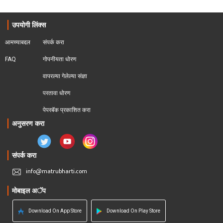
उपयोगी लिंक्स
आमच्याबद्दल
संपर्क करा
FAQ
गोपनीयता धोरण
वापरल्या गेलेल्या संज्ञा
परतावा धोरण 
पेपरबॅक प्रकाशित करा
अनुसरण करा
संपर्क करा
info@matrubharti.com
मोबाइल अॅप
Download On App Store
Download On Play Store