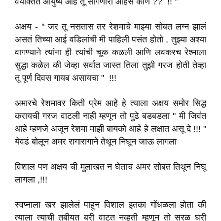
वयक्तित आयुष्य आहे तू सांगणारा आहेस कोण ?? !! "
अक्षय - " जर तू नसतास तर रेशमाचे माझ्या सोबत लग्न झालं
असतं तिच्या आई वडिलांची मी पाहिली पसंत होतो , तुझ्या अश्या
वागण्याने त्यांना ही त्यांची चूक कळली आणि लवकरच रेश्माला
सुद्धा कळेल की जेव्हा सर्वात जास्त तिला तुझी गरज होती तेव्हा
तू पूर्ण दिवस गायब असायचा " !!!
अमारचे रेशमावर किती प्रेम आहे हे त्याला अक्षय समोर सिद्ध
करायची गरज वाटली नाही म्हणून तो पुढे बडबडला " मी जिवंत
आहे म्हणजे अजून रेशमा माझी बायको आहे हे लक्षात असू दे !!! "
येवढं बोलून अमर रागारागाने तेथून निघून जाऊ लागला
विशाल पण अक्षय ची मुलाखत न घेताच अमर सोबत तिथून निघू
लागला ,!!!
स्वप्नाला खर झालेलं पाहून विशाल इतका गोंधळला होता की
त्याला त्याची तबीयत बरी वाटत नव्हती म्हणून तो सरळ घरी