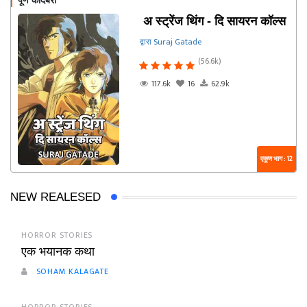
पूर्ण कादंबरी
अ स्ट्रेंज थिंग - दि सायरन कॉल्स
द्वारा Suraj Gatade
(56.6k)
117.6k
16
62.9k
एकूण भाग : 12
NEW REALESED
HORROR STORIES
एक भयानक कथा
SOHAM KALAGATE