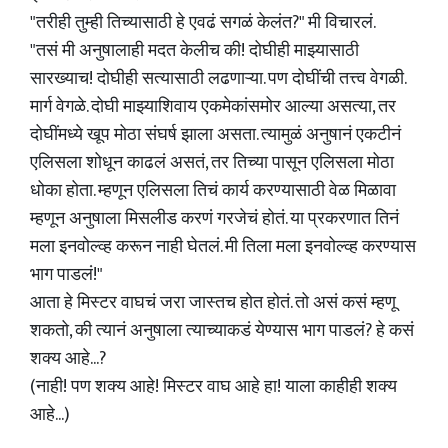
"तरीही तुम्ही तिच्यासाठी हे एवढं सगळं केलंत?" मी विचारलं.
"तसं मी अनुषालाही मदत केलीच की! दोघीही माझ्यासाठी
सारख्याच! दोघीही सत्यासाठी लढणाऱ्या. पण दोघींची तत्त्व वेगळी.
मार्ग वेगळे. दोघी माझ्याशिवाय एकमेकांसमोर आल्या असत्या, तर
दोघींमध्ये खूप मोठा संघर्ष झाला असता. त्यामुळं अनुषानं एकटीनं
एलिसला शोधून काढलं असतं, तर तिच्या पासून एलिसला मोठा
धोका होता. म्हणून एलिसला तिचं कार्य करण्यासाठी वेळ मिळावा
म्हणून अनुषाला मिसलीड करणं गरजेचं होतं. या प्रकरणात तिनं
मला इनवोल्व्ह करून नाही घेतलं. मी तिला मला इनवोल्व्ह करण्यास
भाग पाडलं!"
आता हे मिस्टर वाघचं जरा जास्तच होत होतं. तो असं कसं म्हणू
शकतो, की त्यानं अनुषाला त्याच्याकडं येण्यास भाग पाडलं? हे कसं
शक्य आहे...?
(नाही! पण शक्य आहे! मिस्टर वाघ आहे हा! याला काहीही शक्य
आहे...)