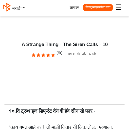
☰
लॉग इन
தமிழ்
विनामूल्य प्रकाशित करा
A Strange Thing - The Siren Calls - 10
(3k)
8.7k
4.6k
१०. दि ट्रुथ इज डिफ्रंट दॅन वी हॅव सीन सो फार -
"काय गंमत आहे बघ!" तो माझी विचाराची लिंक तोडत म्हणाला,