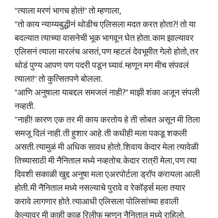
"त्याला मरणं भागच होतं!" तो म्हणाला,
"तो काय न्याय्यबुद्धीनं थोडीच एलिसला मदत करत होता?! तो या
बदल्यात त्याच्या वासनेची भूक भागवून घेत होता. काम झाल्यावर
एलिसनं त्याला मारलंच असतं, पण म्हटलं देवभूमीत गेलो होतो, तर
थोडं पुण्य आपण पण पदरी पडून घ्यावं. म्हणून मग मीच संपवलं
त्याला!" तो कुत्सितपणे बोलला.
"आणि अनुषाला याबद्दल समजलं नाही?" माझी शंका अजून संपली
नव्हती.
"नाही! कारण एक तर मी काय करतोय हे ती सोबत असून मी तिला
समजू दिलं नाही. ती हुशार आहे. ती कधीही मला पकडू शकली
असती. त्यामुळं मी अधिक सावध होतो. शिवाय केदार मेला त्यावेळी
तिच्यासाठी मी नैनिताल मध्ये नव्हतोच. केदार रात्री मेला, पण त्या
दिवशी सकाळी खुद्द अनुषा मला एअरपोर्टला ड्रॉप करायला आली
होती. मी नैनिताल मध्ये नसल्याचे पुरावे व रेकॉर्ड्स मला तयार
करावे लागणार होते. त्याआधी एलिसला पोलिसांच्या हवाली
केल्यावर मी काही काळ रिलीफ म्हणून नैनिताल मध्ये राहिलो.