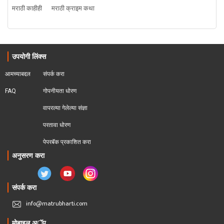
मराठी काहीही
मराठी क्राइम कथा
उपयोगी लिंक्स
आमच्याबद्दल
संपर्क करा
FAQ
गोपनीयता धोरण
वापरल्या गेलेल्या संज्ञा
परतावा धोरण 
पेपरबॅक प्रकाशित करा
अनुसरण करा
संपर्क करा
info@matrubharti.com
मोबाइल अॅप