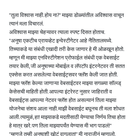
"तुला विश्वास नाही. होय ना?" माझ्या डोळ्यांतील अविश्वास वाचून
त्यानं मला विचारलं.
अविश्वास माझ्या चेहऱ्यावर त्याला स्पष्ट दिसत होताच.
"अनुषा एकटीच प्रायव्हेट इन्वेस्टीगेटर आहे नैतितालमध्ये.
तिच्याकडे या संबंधी एखादी तरी केस जाणार हे मी ओळखून होतो.
म्हणून मी माझ्या एनविस्टीगेशन प्रोफाईल संबंधी एक वेबसाईट
तयार केली, जी अनुषाच्या मोबाईल व लॅपटॉप इंटरनेटवर ती सतत
एक्सेस करत असलेल्या वेबसाईट्सवर फ्लॅश केली जात होती.
माझ्या फ्लॅश केल्या जाणाऱ्या वेबसाईटवर माझ्या सगळ्या सॉल्व्ड्
केसेसची माहिती होती. आपल्या इंटरेस्ट नुसार जाहिराती व
वेबसाईट्स आपल्या नेटवर फ्लॅश होत असल्यानं तिला माझ्या
योजनेचा संशय आला नाही. माझी वेबसाईट बघूनच ती मला शोधत
आली. त्यामुळं, हा! माझ्याकडे मदतीसाठी येण्याचा निर्णय तिचा होता
हे मात्र खरे. पण तिला माझ्यापर्यंत येण्यास मी भाग पाडलं!"
"म्हणजे तुम्ही अनुषाशी खोटं वागलात!" मी नाराजीनं म्हणालो.