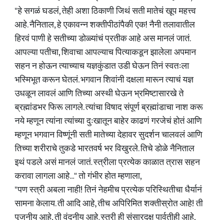
"हे सगळं घडलं, तेही अशा ठिकाणी जिथं सती मातेचं खूप महत्त्व
आहे. नैनिताल, हे एकावन्न शक्तीपीठांपैकी एक! नैनी तलावातील
हिरवं पाणी हे सतीच्या डोळ्यांचं प्रतीक आहे अस मानलं जातं.
आपल्या पतीचा, शिवाचा आपल्याच पित्याकडून झालेला अपमान
सहन न होऊन त्याच्याच यज्ञकुंडात उडी घेऊन तिनं स्वतःला
भस्मिभूत करून घेतलं. भगवान शिवांनी दक्षला मारून त्याचं यज्ञ
उधळून लावलं आणि तिच्या अस्थी घेऊन भ्रमिष्टासारखे ते
ब्रह्मांडभर फिरू लागले. त्यांचा विषाद संपूर्ण ब्रह्मांडाचा नाश करू
नये म्हणून त्यांना त्यांच्या दुःखातून बाहेर काढणं गरजेचं होतं आणि
म्हणून भगवान विष्णूंनी सती मातेच्या देहावर सुदर्शन चालवलं आणि
तिच्या शरीराचे तुकडे भारतवर्ष भर विखुरले. तिचे डोळे नैनिताल
इथं पडले असं मानलं जातं. स्त्रीला प्रत्येक काळात त्रास सहन
करावा लागला आहे..." तो गंभीर होत म्हणाला,
"पण स्त्री अबला नाही! तिनं नेहमीच प्रत्येक परिस्थितीचा धैर्यानं
सामना केलाय. ती आदि आहे, तीच अपिरिमित शक्तीस्रोत आहे! ती
पूजनीय आहे, ती वंदनीय आहे. स्त्री ही संसारदक्ष पार्वतीही आहे,