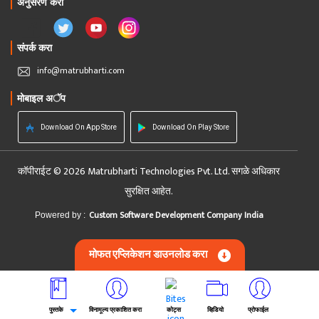
अनुसरण करा
संपर्क करा
info@matrubharti.com
मोबाइल अॅप
Download On App Store
Download On Play Store
कॉपीराईट © 2026 Matrubharti Technologies Pvt. Ltd. सगळे अधिकार
सुरक्षित आहेत.
Custom Software Development Company India
Powered by :
मोफत एप्लिकेशन डाउनलोड करा
पुस्तके
विनामूल्य प्रकाशित करा
कोट्स
व्हिडियो
प्रोफाईल