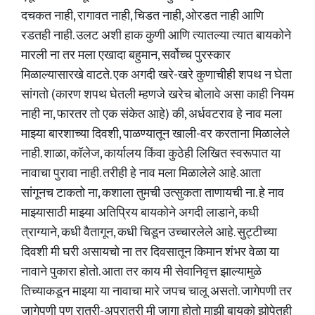
दचकत नाही, रागावत नाही, चिडत नाही, ओरडत नाही आणि
रडतही नाही. उलट अशी हाक कुणी आणि त्यातल्या त्यात बायकोने
मारली ना तर मला एखादा बहुमान, सर्वोच्च पुरस्कार
मिळाल्यासारखे वाटते. एक अगदी खरे-खरे कुणाचीही शपथ न घेता
सांगतो (कारण शपथ घेतली म्हणजे खरेच बोलावे असा काही नियम
नाही ना, फारतर तो एक संकेत आहे) की, अर्धवटराव हे नाव मला
माझ्या बारशाच्या दिवशी, पाळण्यातून खाली-वर करताना मिळालेले
नाही. शाळा, कॉलेज, कार्यालय किंवा कुठेही लिखित स्वरूपात या
नावाचा पुरावा नाही. तरीही हे नाव मला मिळालेले आहे. आता
सांगूनच टाकतो ना, कशाला तुमची उत्सुकता ताणायची ना. हे नाव
माझ्यासाठी माझ्या अतिप्रिय बायकोने अगदी लाडाने, कधी
त्राग्याने, कधी वैतागून, कधी चिडून उच्चारलेले आहे. सुट्टीच्या
दिवशी मी घरी असायचो ना तर दिवसातून किमान शंभर वेळा या
नावाने पुकारा होतो. आता तर काय मी सेवानिवृत्त झाल्यामुळे
तिच्याकडून माझ्या या नावाचा मारे जपच चालू असतो. जागेपणी तर
जागेपणी पण रात्री-अपरात्री मी जागा होतो माझी बायको झोपेतही