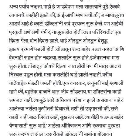
अन्य पर्याय नव्हता. माझे हे 'आडवेपण' मला सातत्याने पुढे ऐकावे
लागायचे. काहीही झाले की, आई आधी म्हणायची की, जन्मापासूनच
आडवं आहे हे कार्ट! डॉक्टरांनी सर्व प्रयत्न सुरू केले. पण आईची
प्रकृती क्षणोक्षणी गंभीर, नाजूक होत होती. तशा परिस्थितीत एक
दिवस गेला. दोन दिवस झाले. आई ओरडून ओरडून बेशुद्ध
झाल्याप्रमाणे पडली होती. तोंडातून शब्द बाहेर पडत नव्हता आणि
वेदनाही सहन होत नव्हत्या. सलाईन सुरू होते. इंजेक्शनचा मारा
सुरू होता. तोंडातून औषधे दिल्या जात होती पण मी मात्र आतच
निश्चल पडून होतो. मला कसलीही घाई झाली नव्हती. बरीच
नातेवाईक मंडळी जमली होती. एक वयस्कर, अनुभवी बाई म्हणाली
म्हणे की, बहुतेक बाळाने आत जीव सोडलाय. या डॉक्टरांना काही
समजत नाही. त्यामुळे सारे अधिकच परेशान झाले असताना बाहेर
आलेल्या नर्सला कुणीतरी विचारले. तशी ती उद्गारली की, 'तसे
काही नाही. बाळ जिवंत आहे, सुखरूप आहे. त्याचीही धडपड बाहेर
येण्यासाठी सुरू आहे.' आईला ऑक्सिजन आणि रक्ताचा पुरवठा
सुरू करण्यात आला. दुसरीकडे डॉक्टरांनी बाबांना बोलावून