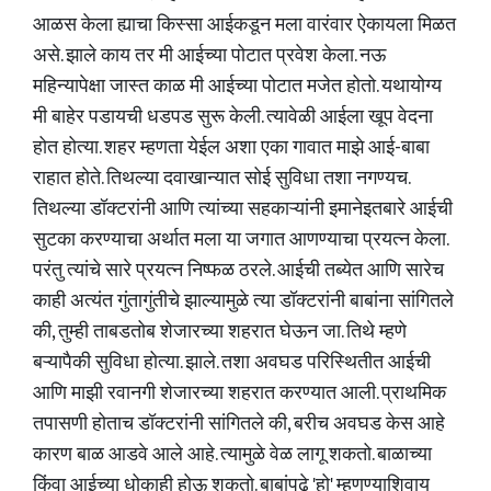
आळस केला ह्याचा किस्सा आईकडून मला वारंवार ऐकायला मिळत
असे. झाले काय तर मी आईच्या पोटात प्रवेश केला. नऊ
महिन्यापेक्षा जास्त काळ मी आईच्या पोटात मजेत होतो. यथायोग्य
मी बाहेर पडायची धडपड सुरू केली. त्यावेळी आईला खूप वेदना
होत होत्या. शहर म्हणता येईल अशा एका गावात माझे आई-बाबा
राहात होते. तिथल्या दवाखान्यात सोई सुविधा तशा नगण्यच.
तिथल्या डॉक्टरांनी आणि त्यांच्या सहकाऱ्यांनी इमानेइतबारे आईची
सुटका करण्याचा अर्थात मला या जगात आणण्याचा प्रयत्न केला.
परंतु त्यांचे सारे प्रयत्न निष्फळ ठरले. आईची तब्येत आणि सारेच
काही अत्यंत गुंतागुंतीचे झाल्यामुळे त्या डॉक्टरांनी बाबांना सांगितले
की, तुम्ही ताबडतोब शेजारच्या शहरात घेऊन जा. तिथे म्हणे
बऱ्यापैकी सुविधा होत्या. झाले. तशा अवघड परिस्थितीत आईची
आणि माझी रवानगी शेजारच्या शहरात करण्यात आली. प्राथमिक
तपासणी होताच डॉक्टरांनी सांगितले की, बरीच अवघड केस आहे
कारण बाळ आडवे आले आहे. त्यामुळे वेळ लागू शकतो. बाळाच्या
किंवा आईच्या धोकाही होऊ शकतो. बाबांपुढे 'हो' म्हणण्याशिवाय