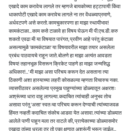
एखादे काम करावेच लागले तर म्हणजे बायकोच्या हट्टापायी किंवा
धाकापोटी एखादे काम करावेच लागले ना तर वेंधळ्याप्रमाणे,
अर्धवटपणे असे करतो. कामचुकारपणा हा माझा स्थायीभाव!
कामकंटाळा... काम कसे टाळावे हा विषय घेऊन मी पी.एच.डी. करु
शकतो एवढा मी या विषयात पारंगत, प्रवीण आहे परंतु कंटाळा
असल्यामुळे 'कामकंटाळा' या विषयावरील माझा तयार असलेला
प्रबंध पाठवायचे राहून जाते. बोलणे हा माझा अत्यंत आवडता
विषय! तहानभूक विसरून क्रिकेट पाहणे हा माझा जन्मसिद्ध
अधिकार!...' मी माझा असा परिचय करून देत असताना त्या
ठिकाणी अशा हास्याच्या लहरी कोसळल्या म्हणता विचारुच नका.
व्यासपीठावर असलेल्या प्रमुख पाहुण्यांच्या डोळ्यातून अक्षरशः
अश्रूंच्या धारा वाहू लागल्या. कदाचित त्यांचाही अनुभव तोच
असावा परंतु 'असा' स्वतःचा परिचय करून देण्याची त्यांच्याजवळ
हिंमत नव्हती कदाचित संकोच आडवा येत असावा. त्यांच्या डोळ्यात
आलेले पाणी पाहून मला तर वाटले की, प्रत्येकाच्या डोळ्यासमोर
एखादा तांब्या धरला तर तो एका क्षणात अश्रूंनी भरून जाईल...