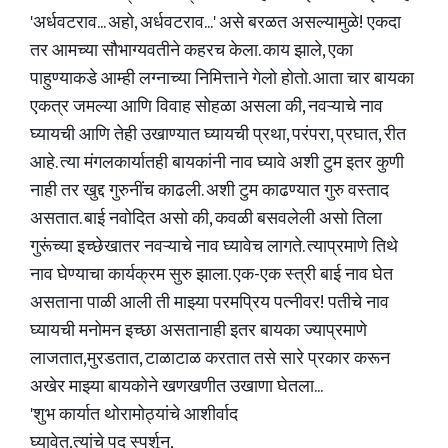
'अर्धवटराव... अहो, अर्धवटराव...' असे बरळत असल्यामुळे! एकदा
तर आमच्या सौभाग्यवतीने कहरच केला. काय झाले, एका
पाहुण्याकडे आम्ही लग्नाच्या निमित्ताने गेलो होतो. आता चार बायका
एकत्र जमल्या आणि विवाह सोहळा असला की, नवऱ्याचे नाव
घ्यायची आणि तेही उखाण्यात घ्यायची प्रथा, परंपरा, प्रघात, रीत
आहे. त्या मंगलकार्यातही बायकांनी नाव घ्यावे अशी टुम इतर कुणी
नाही तर खुद्द गुरुनींच काढली. अशी टुम काढण्यात गुरु वस्ताद
असतात. बाई नवोदित असो की, कवळी बसवलेली असो तिला
गुरूंच्या इच्छेखातर नवऱ्याचे नाव घ्यावेच लागते. त्याप्रमाणे तिथे
नाव घेण्याचा कार्यक्रम सुरु झाला. एक-एक स्त्री बाई नाव घेत
असताना पाळी आली ती माझ्या परमप्रिय पत्नीवर! पतीचे नाव
घ्यायची मनोमन इच्छा असतानाही इतर बायका ज्याप्रमाणे
लाजतात,मुरडतात, टाळाटाळ करतात तसे सारे प्रकार करून
अखेर माझ्या बायकोने खणखणीत उखाणा घेतला...
'शुभ कार्यात थोरामोठ्यांचे आशीर्वाद
घ्यावेत,त्यांचे पद स्पर्शून,