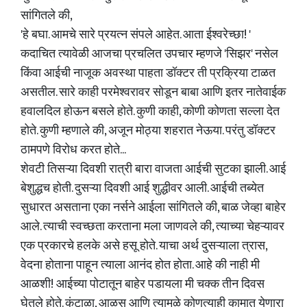
सांगितले की,
'हे बघा. आमचे सारे प्रयत्न संपले आहेत. आता ईश्वरेच्छा! '
कदाचित त्यावेळी आजचा प्रचलित उपचार म्हणजे 'सिझर' नसेल
किंवा आईची नाजूक अवस्था पाहता डॉक्टर ती प्रक्रिया टाळत
असतील. सारे काही परमेश्वरावर सोडून बाबा आणि इतर नातेवाईक
हवालदिल होऊन बसले होते. कुणी काही, कोणी कोणता सल्ला देत
होते. कुणी म्हणाले की, अजून मोठ्या शहरात नेऊया. परंतु डॉक्टर
ठामपणे विरोध करत होते...
शेवटी तिसऱ्या दिवशी रात्री बारा वाजता आईची सुटका झाली. आई
बेशुद्धच होती. दुसऱ्या दिवशी आई शुद्धीवर आली. आईची तब्येत
सुधारत असताना एका नर्सने आईला सांगितले की, बाळ जेव्हा बाहेर
आले. त्याची स्वच्छता करताना मला जाणवले की, त्याच्या चेहऱ्यावर
एक प्रकारचे हलके असे हसू होते. याचा अर्थ दुसऱ्याला त्रास,
वेदना होताना पाहून त्याला आनंद होत होता. आहे की नाही मी
आळशी! आईच्या पोटातून बाहेर पडायला मी चक्क तीन दिवस
घेतले होते. कंटाळा, आळस आणि त्यामुळे कोणत्याही कामात येणारा