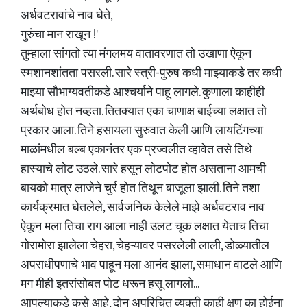
अर्धवटरावांचे नाव घेते,
गुरुंचा मान राखून !'
तुम्हाला सांगतो त्या मंगलमय वातावरणात तो उखाणा ऐकून
स्मशानशांतता पसरली. सारे स्त्री-पुरुष कधी माझ्याकडे तर कधी
माझ्या सौभाग्यवतीकडे आश्चर्याने पाहू लागले. कुणाला काहीही
अर्थबोध होत नव्हता. तितक्यात एका चाणाक्ष बाईच्या लक्षात तो
प्रकार आला. तिने हसायला सुरुवात केली आणि लायटिंगच्या
माळांमधील बल्ब एकानंतर एक प्रज्वलीत व्हावेत तसे तिथे
हास्याचे लोट उठले. सारे हसून लोटपोट होत असताना आमची
बायको मात्र लाजेने चुर्र होत तिथून बाजूला झाली. तिने तशा
कार्यक्रमात घेतलेले, सार्वजनिक केलेले माझे अर्धवटराव नाव
ऐकून मला तिचा राग आला नाही उलट चूक लक्षात येताच तिचा
गोरामोरा झालेला चेहरा, चेहऱ्यावर पसरलेली लाली, डोळ्यातील
अपराधीपणाचे भाव पाहून मला आनंद झाला, समाधान वाटले आणि
मग मीही इतरांसोबत पोट धरून हसू लागलो...
आपल्याकडे कसे आहे, दोन अपरिचित व्यक्ती काही क्षण का होईना