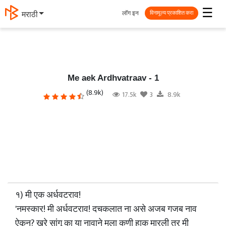
☰
लॉग इन
मराठी
विनामूल्य प्रकाशित करा
Me aek Ardhvatraav - 1
(8.9k)
17.5k
3
8.9k
१) मी एक अर्धवटराव!
'नमस्कार! मी अर्धवटराव! दचकलात ना असे अजब गजब नाव
ऐकून? खरे सांगू का या नावाने मला कुणी हाक मारली तर मी