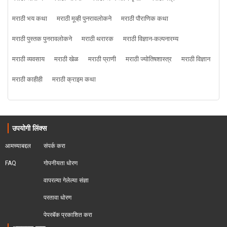
मराठी भय कथा
मराठी मूव्ही पुनरावलोकने
मराठी पौराणिक कथा
मराठी पुस्तक पुनरावलोकने
मराठी थरारक
मराठी विज्ञान-कल्पनारम्य
मराठी व्यवसाय
मराठी खेळ
मराठी प्राणी
मराठी ज्योतिषशास्त्र
मराठी विज्ञान
मराठी काहीही
मराठी क्राइम कथा
उपयोगी लिंक्स
आमच्याबद्दल
संपर्क करा
FAQ
गोपनीयता धोरण
वापरल्या गेलेल्या संज्ञा
परतावा धोरण 
पेपरबॅक प्रकाशित करा