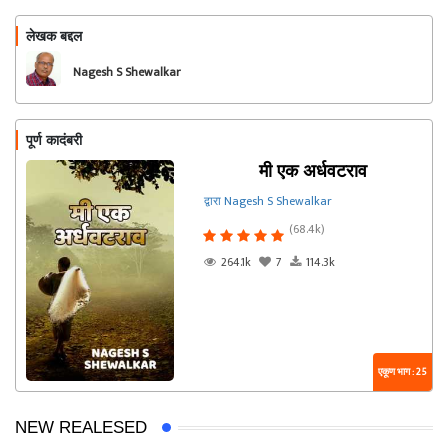
लेखक बद्दल
फॉलो करा
Nagesh S Shewalkar
पूर्ण कादंबरी
मी एक अर्धवटराव
द्वारा Nagesh S Shewalkar
(68.4k)
264.1k
7
114.3k
एकूण भाग : 25
NEW REALESED