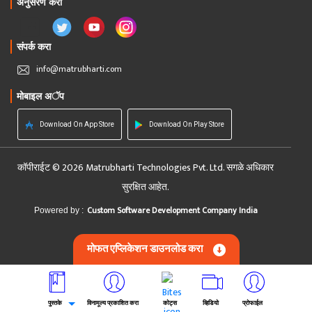
अनुसरण करा
संपर्क करा
info@matrubharti.com
मोबाइल अॅप
Download On App Store
Download On Play Store
कॉपीराईट © 2026 Matrubharti Technologies Pvt. Ltd. सगळे अधिकार
सुरक्षित आहेत.
Custom Software Development Company India
Powered by :
मोफत एप्लिकेशन डाउनलोड करा
पुस्तके
विनामूल्य प्रकाशित करा
कोट्स
व्हिडियो
प्रोफाईल