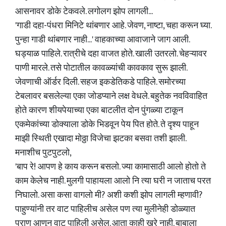
आसनावर डोके टेकवले. लगोलग झोप लागली...
'गाडी दहा-पंधरा मिनिटे थांबणार आहे. जेवण, नाष्टा, चहा करून घ्या.
पुन्हा गाडी थांबणार नाही...' वाहकाच्या आवाजाने जाग आली.
घड्याळ पाहिले. रात्रीचे दहा वाजत होते. खाली उतरलो. चेहऱ्यावर
पाणी मारले. तसे पोटातील कावळ्यांची कावकाव सुरू झाली.
जेवणाची ऑर्डर दिली. सहज इकडेतिकडे पाहिले. समोरच्या
टेबलावर बसलेल्या एका जोडप्याने लक्ष वेधले. बहुतेक नवविवाहित
होते कारण शीयपेयाच्या एका बाटलीत दोन पुंगळ्या टाकून
एकमेकांच्या डोक्याला डोके भिडवून पेय पित होते. ते दृश्य पाहून
माझी स्थिती एखादा मोठ्ठा विजेचा झटका बसवा तशी झाली.
मनाशीच पुटपुटलो,
'बाप रे! आपण हे काय करून बसलो. ज्या कामासाठी आलो होतो ते
काम केलेच नाही. मुलगी पाहायला आलो नि त्या घरी न जाताच परत
निघालो. असा कसा वागलो मी? अशी कशी झोप लागली म्हणावी?
पाहुण्यांनी तर वाट पाहिलीच असेल पण त्या मुलीनेही डोळ्यात
प्राण आणून वाट पाहिली असेल. आता काही खरे नाही. बाबाला