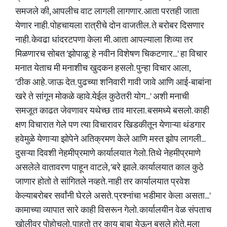
समजले की, आपलीच वाट लागली लागणार. आता परतही जाता
येणार नाही. पोहचायला रात्रीचे दोन वाजतील. ते बरोबर दिसणार
नाही. केवढा धांदरटपणा केला मी. आता आपल्याला शिव्या तर
मिळणारच सोबत 'झोपाळू' हे नवीन विशेषण चिकटणार...' हा विचार
मनात येताच मी मनाशीच खुदकन हसलो. पुन्हा विचार आला,
'ठीक आहे. जाऊ देत. पुढच्या शनिवारी गावी जावे आणि आई-बाबांना
खरे ते सांगून मोकळे व्हावे.येईल कुठेतरी योग...' अशी मनाची
समजूत काढत जेवणावर यथेच्छ ताव मारला. बसमध्ये बसलो. काही
क्षण विचारात गेले पण त्या विचारावर खिडकीतून येणाऱ्या थंडगार
हवेमुळे येणाऱ्या झोपेने अतिक्रमण केले आणि मस्त झोप लागली...
दुसऱ्या दिवशी नेहमीप्रमाणे कार्यालयात गेलो. तिथे नेहमीप्रमाणे
असलेले वातावरण पाहून वाटले, 'बरे झाले. कार्यालयात काल कुठे
जाणार होतो ते सांगितले नव्हते. नाही तर कार्यालयात प्रवेश
केल्याबरोबर सर्वांनी घेरले असते. प्रश्नांचा भडीमार केला असता...'
कामाच्या व्यापात सारे काही विसरून गेलो. कार्यालयीन वेळ संपताच
खोलीवर पोहोचलो. पाहतो तर काय बाबा येऊन बसले होते. मला