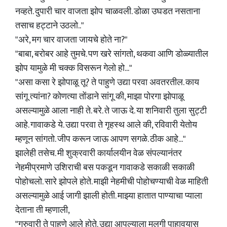
नव्हते. दुपारी चार वाजता झोप चाळवली. डोळा उघडत नसताना
तसाच हट्टाने उठलो.."
"अरे, मग चार वाजता जायचे होते ना?"
"बाबा, बरोबर आहे तुमचे. पण खरे सांगतो, थकवा आणि डोळ्यातील
झोप यामुळे मी चक्क विसरून गेलो हो..."
"असा कसा रे झोपाळू तू? ते पाहुणे उद्या परवा अवतरतील. काय
सांगू त्यांना? कोणत्या तोंडाने सांगू की, माझा पोरगा झोपाळू
असल्यामुळे आला नाही ते. बरे. ते जाऊ दे. या शनिवारी तुला सुट्टी
आहे. गावाकडे ये. उद्या परवा ते गृहस्थ आले की, रविवारी येतोय
म्हणून सांगतो. जीप करून जाऊ आपण सगळे. ठीक आहे..."
झालेही तसेच. मी शुक्रवारी कार्यालयीन वेळ संपल्यानंतर
नेहमीप्रमाणे उशिराची बस पकडून गावाकडे सकाळी सकाळी
पोहोचलो. सारे झोपले होते. माझी नेहमीची पोहोचण्याची वेळ माहिती
असल्यामुळे आई जागी झाली होती. माझ्या हातात पाण्याचा प्याला
देताना ती म्हणाली,
"गुरुवारी ते पाहुणे आले होते. उद्या आपल्याला मुलगी पाहावयास