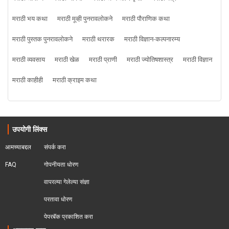
मराठी भय कथा
मराठी मूव्ही पुनरावलोकने
मराठी पौराणिक कथा
मराठी पुस्तक पुनरावलोकने
मराठी थरारक
मराठी विज्ञान-कल्पनारम्य
मराठी व्यवसाय
मराठी खेळ
मराठी प्राणी
मराठी ज्योतिषशास्त्र
मराठी विज्ञान
मराठी काहीही
मराठी क्राइम कथा
उपयोगी लिंक्स
आमच्याबद्दल
संपर्क करा
FAQ
गोपनीयता धोरण
वापरल्या गेलेल्या संज्ञा
परतावा धोरण 
पेपरबॅक प्रकाशित करा