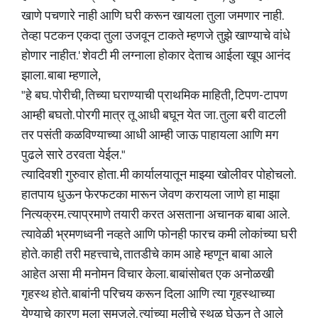
खाणे पचणारे नाही आणि घरी करून खायला तुला जमणार नाही.
तेव्हा पटकन एकदा तुला उजवून टाकते म्हणजे तुझे खाण्याचे वांधे
होणार नाहीत.' शेवटी मी लग्नाला होकार देताच आईला खूप आनंद
झाला. बाबा म्हणाले,
"हे बघ. पोरीची, तिच्या घराण्याची प्राथमिक माहिती, टिपण-टापण
आम्ही बघतो. पोरगी मात्र तू आधी बघून येत जा. तुला बरी वाटली
तर पसंती कळविण्याच्या आधी आम्ही जाऊ पाहायला आणि मग
पुढले सारे ठरवता येईल."
त्यादिवशी गुरुवार होता. मी कार्यालयातून माझ्या खोलीवर पोहोचलो.
हातपाय धुऊन फेरफटका मारून जेवण करायला जाणे हा माझा
नित्यक्रम. त्याप्रमाणे तयारी करत असताना अचानक बाबा आले.
त्यावेळी भ्रमणध्वनी नव्हते आणि फोनही फारच कमी लोकांच्या घरी
होते. काही तरी महत्त्वाचे, तातडीचे काम आहे म्हणून बाबा आले
आहेत असा मी मनोमन विचार केला. बाबांसोबत एक अनोळखी
गृहस्थ होते. बाबांनी परिचय करून दिला आणि त्या गृहस्थाच्या
येण्याचे कारण मला समजले. त्यांच्या मुलीचे स्थळ घेऊन ते आले