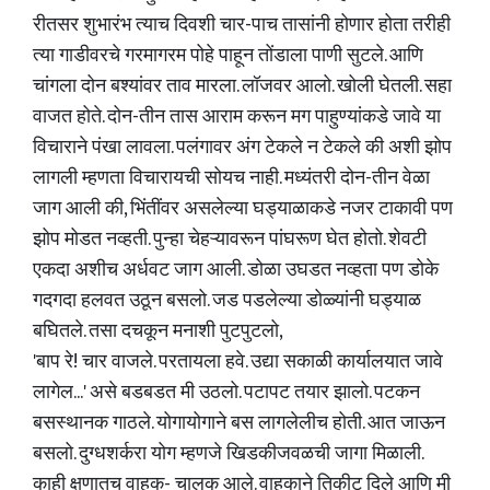
रीतसर शुभारंभ त्याच दिवशी चार-पाच तासांनी होणार होता तरीही
त्या गाडीवरचे गरमागरम पोहे पाहून तोंडाला पाणी सुटले. आणि
चांगला दोन बश्यांवर ताव मारला. लॉजवर आलो. खोली घेतली. सहा
वाजत होते. दोन-तीन तास आराम करून मग पाहुण्यांकडे जावे या
विचाराने पंखा लावला. पलंगावर अंग टेकले न टेकले की अशी झोप
लागली म्हणता विचारायची सोयच नाही. मध्यंतरी दोन-तीन वेळा
जाग आली की, भिंतींवर असलेल्या घड्याळाकडे नजर टाकावी पण
झोप मोडत नव्हती. पुन्हा चेहऱ्यावरून पांघरूण घेत होतो. शेवटी
एकदा अशीच अर्धवट जाग आली. डोळा उघडत नव्हता पण डोके
गदगदा हलवत उठून बसलो. जड पडलेल्या डोळ्यांनी घड्याळ
बघितले. तसा दचकून मनाशी पुटपुटलो,
'बाप रे! चार वाजले. परतायला हवे. उद्या सकाळी कार्यालयात जावे
लागेल...' असे बडबडत मी उठलो. पटापट तयार झालो. पटकन
बसस्थानक गाठले. योगायोगाने बस लागलेलीच होती. आत जाऊन
बसलो. दुग्धशर्करा योग म्हणजे खिडकीजवळची जागा मिळाली.
काही क्षणातच वाहक- चालक आले. वाहकाने तिकीट दिले आणि मी