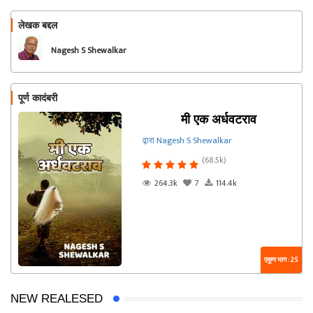
लेखक बद्दल
फॉलो करा
Nagesh S Shewalkar
पूर्ण कादंबरी
मी एक अर्धवटराव
द्वारा Nagesh S Shewalkar
(68.5k)
264.3k
7
114.4k
एकूण भाग : 25
NEW REALESED