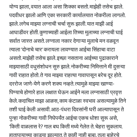
योग्य झाला, वयात आला असा शिक्का बसतो. माझेही तसेच झाले.
पदवीधर झालो आणि एका सरकारी कार्यालयात नोकरीला लागलो.
झाले. लगेच माझ्या लग्नाची चर्चा सुरू झाली. यात माझी आई
आघाडीवर होती. कुणाच्याही आईला तिच्या मुलाच्या लग्नाची घाई
सर्वात जास्त असते. लग्नाला नकार देणाऱ्या मुलाचे मन वळवून
त्याला 'दोनाचे चार' करायला लावण्यात आईचा सिंहाचा वाटा
असतो. माझेही तसेच झाले. इच्छा नसताना आईच्या पुढाकाराने
माझ्यासाठी वधुसंशोधन सुरु झाले. नोकरीच्या निमित्ताने मी दुसऱ्या
गावी राहात होतो. ते गाव माझ्या राहत्या गावापासून बरेच दूर होते.
दररोज जाणे-येणे करणे शक्य नव्हते. त्यामुळे माझ्या खाण्या-
पिण्याचे होणारे हाल लक्षात घेऊन आईने मला लग्नासाठी प्रवृत्त
केले. कदाचित माझा आळस, काम कंटाळा स्वभाव असल्यामुळे तिने
तशी घाई केली असावी. आठ-पंधरा दिवसांनी घरी आल्यापासून ते
पुन्हा नोकरीच्या गावी निघेपर्यंत आईचा एकच धोशा सुरू असे,
'किती वाळलास रे? गाल बघ किती मध्ये गेलेत ते. चेहरा सुकलाय.
हातापायाच्या काड्या झाल्यात. ते काही नाही बाबा, तुला बाहेरचे