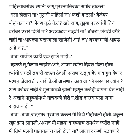
पाहिल्याबरोबर त्यांनी जणू प्रश्नपत्रिका समोर टाकली.
"गेला होतास ना? मुलगी पाहिली ना? कशी वाटली? वेळेवर
पोहोचला ना? जेवण कुठे केले? खरे सांग, तुझ्या प्रश्नांची तिने
बरोबर उत्तरं दिली ना? अडखळत नव्हती ना? बोबडी, लंगडी वगैरे
नाही ना?आपल्या घराण्याला साजेशी आहे ना? घरकामाची आवड
आहे ना?..."
"बाबा, यातील काही एक झाले नाही..."
"म्हणजे तू गेलाच नाहीस?अरे, आपण त्यांना दिवस दिला होता.
त्यांनी सगळी तयारी करून ठेवली असणार. तू बाहेर गावाहून येणार
म्हणून जेवायची तयारी केली असणार. काय वाटले असणार त्यांना?
असे बरोबर नाही रे. मुलाकडचे झालो म्हणून कसेही वागता येत नाही
रे. अशाने पाहुण्यांमध्ये नाचक्की होते रे. तोंड दाखवायला जागा
राहात नाही..."
"बाबा... बाबा, रात्रभर प्रवास करून मी तिथे पोहोचलो होतो. थकून
खूप झोप लागली. अर्थात मी माझ्या वागण्याचे समर्थन करीत नाही.
मी तिथे मुलगी पाहायलाच गेलो होतो ना? लॉजवर कुणी उठवणारे