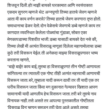
शिजवून दिली. हो! माझी बायको घरकामात आणि स्वयंपाकात
एकदम सुगरण म्हणजे थेट अन्नपूर्णा! तिच्या हातचे जेवण म्हणजे
आता मी काय वर्णन करावे? तिच्या हातचे जेवण करणारा तृप्त होतो.
समाधानाचा ढेकर देतो. दोन वेळेसचे जेवणाचे डब्बे म्हणजे काय तर
कागदात व्यवस्थित केलेला पोळ्यांचा गुंडाळा, सोबत एका
मेणकापडाच्या पिशवीत भाजी. डब्बा यासाठी बायको देत नसे की,
तिच्या लेखी मी अत्यंत विसराळू माणूस! दिलेला महागामोलाचा डब्बा
कुठे तरी विसरून येईल. ती अनेकदा माझ्या विसराळूपणावर भाष्य
करताना म्हणते,
"बाई! बाई!! काय बाई, तुमचा हा विसराळूपणा! तीन गोष्टी आणायला
सांगितल्या तर त्यातली एक गोष्ट तीही अत्यंत महत्त्वाची आणायची
विसरून जाता. बरे, तुम्हाला यादी करून द्यावी तर ती यादी एक तर
घरीच विसरून जाता किंवा मग दुकानात गेल्यावर खिशात आपण
सामानाची यादी आणलीय हेच विसरून जाता. तरी बरे तुमचे नाव
विनायक नाही. तसे असते तर आपल्या पुस्तकातील गोष्टीतला
'विसराळू विनू' म्हणून समजून तरी घेता आले असते. तुमचा