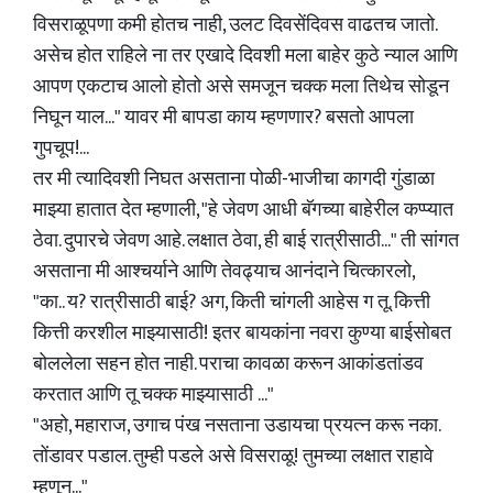
विसराळूपणा कमी होतच नाही, उलट दिवसेंदिवस वाढतच जातो.
असेच होत राहिले ना तर एखादे दिवशी मला बाहेर कुठे न्याल आणि
आपण एकटाच आलो होतो असे समजून चक्क मला तिथेच सोडून
निघून याल..." यावर मी बापडा काय म्हणणार? बसतो आपला
गुपचूप!...
तर मी त्यादिवशी निघत असताना पोळी-भाजीचा कागदी गुंडाळा
माझ्या हातात देत म्हणाली, "हे जेवण आधी बॅगच्या बाहेरील कप्प्यात
ठेवा. दुपारचे जेवण आहे. लक्षात ठेवा, ही बाई रात्रीसाठी..." ती सांगत
असताना मी आश्चर्याने आणि तेवढ्याच आनंदाने चित्कारलो,
"का.. य? रात्रीसाठी बाई? अग, किती चांगली आहेस ग तू. कित्ती
कित्ती करशील माझ्यासाठी! इतर बायकांना नवरा कुण्या बाईसोबत
बोललेला सहन होत नाही. पराचा कावळा करून आकांडतांडव
करतात आणि तू चक्क माझ्यासाठी ..."
"अहो, महाराज, उगाच पंख नसताना उडायचा प्रयत्न करू नका.
तोंडावर पडाल. तुम्ही पडले असे विसराळू! तुमच्या लक्षात राहावे
म्हणून..."