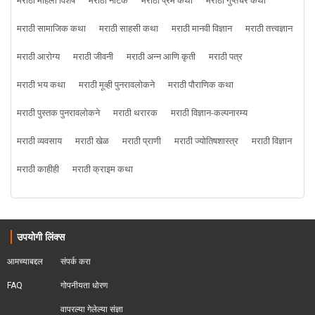
मराठी महिला विशेष
मराठी नाटक
मराठी प्रेम कथा
मराठी गुप्तचर कथा
मराठी सामाजिक कथा
मराठी साहसी कथा
मराठी मानवी विज्ञान
मराठी तत्त्वज्ञान
मराठी आरोग्य
मराठी जीवनी
मराठी अन्न आणि कृती
मराठी पत्र
मराठी भय कथा
मराठी मूव्ही पुनरावलोकने
मराठी पौराणिक कथा
मराठी पुस्तक पुनरावलोकने
मराठी थरारक
मराठी विज्ञान-कल्पनारम्य
मराठी व्यवसाय
मराठी खेळ
मराठी प्राणी
मराठी ज्योतिषशास्त्र
मराठी विज्ञान
मराठी काहीही
मराठी क्राइम कथा
उपयोगी लिंक्स
आमच्याबद्दल
संपर्क करा
FAQ
गोपनीयता धोरण
वापरल्या गेलेल्या संज्ञा