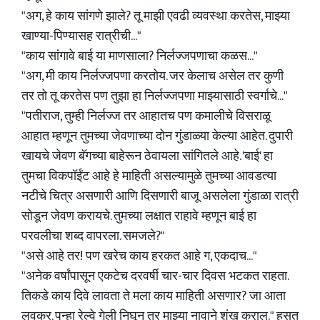
"अग, हे काय सांगणे झाले? तू माझी एवढी व्यवस्था करतेस, माझ्या
खाण्या-पिण्यासह रात्रीची..."
"काय सांगावे बाई या माणसाला? निर्लज्जपणाचा कळस..."
"अग, मी काय निर्लज्जपणा करतोय. जर केलाच असेल तर कुणी
तर तो तू करतेस पण तुझा हा निर्लज्जपणा माझ्यासाठी स्वर्गाचे..."
"पतीराज, तुम्ही निर्लज्ज तर आहातच पण कमालीचे विसराळू
आहात म्हणून तुमच्या जेवणाच्या दोन गुंडाळ्या केल्या आहेत. दुपारी
खायचे जेवण बॅगच्या बाहेरून ठेवायला सांगितले आहे. 'बाई' हा
तुमचा विकपॉईंट आहे हे माहिती असल्यामुळे तुमच्या आवडत्या
नटीचे चित्र असणारी आणि दिसणारी बाजू असलेला गुंडाळा रात्री
सोडून जेवण करायचे. तुमच्या लक्षात राहावे म्हणून बाई हा
परवलीचा शब्द वापरला. समजले?"
"असे आहे तर! पण खरेच काय हरकत आहे ग, एकदाच..."
"अनेक वर्षांपासून एकटेच दरवर्षी चार-चार दिवस भटकत राहता.
तिकडे काय दिवे लावता ते मला काय माहिती असणार? जा आता
लवकर. पुन्हा रेल्वे गेली निघून तर माझ्या नावाने शंख कराल." हसत