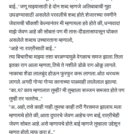
बाई...' जणू माझ्यासाठी हे दोन शब्द म्हणजे अलिबाबाची गुहा
उघडण्यासाठी असलेले परवलीचे शब्द होते. शेजारच्या रमणीने
जेवायची चौकशी केल्यानंतर मी म्हणायला हवे होते की, धन्यवाद!
माझे जेवण आहे की सोबत! पण मी तास-दीडतासापासून घोकत
असलेले शब्दच उच्चारताना म्हणालो,
"आहे ना. रात्रीसाठी बाई..."
त्या बिचारीचा माझ्या तशा बरळण्यामुळे वेगळाच समज झाला. तिला
इतका राग आला म्हणता, तिचे ते नशीले डोळे राग ओकू लागले.
नाकाचा शेंडा लालबुंद होऊन फुरफुर करू लागला. ओठ थरथरू
लागले. अगदी गोऱ्या गोऱ्या कानाच्या पाळ्याही लालेलाल झाल्या.
"का..य? काय म्हणालात तुम्ही? मी तुम्हाला सज्जन समजत होते पण
तुम्ही तर भलतेच..."
"अ.. अहो, तसे काही नाही. तुमचा काही तरी गैरसमज झालाय. मला
म्हणायचे होते की, आता दुपारचे जेवण आहेच पण बाई, रात्रीचेही
जेवण सोबत आहे. असे म्हणायचे होते. बाई म्हणजे तुम्हाला उद्देशून
म्हणत होतो. माफ करा हं..."