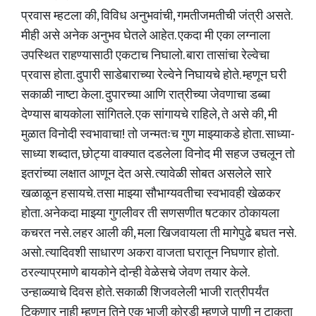
प्रवास म्हटला की, विविध अनुभवांची, गमतीजमतीची जंत्री असते.
मीही असे अनेक अनुभव घेतले आहेत. एकदा मी एका लग्नाला
उपस्थित राहण्यासाठी एकटाच निघालो. बारा तासांचा रेल्वेचा
प्रवास होता. दुपारी साडेबाराच्या रेल्वेने निघायचे होते. म्हणून घरी
सकाळी नाष्टा केला. दुपारच्या आणि रात्रीच्या जेवणाचा डब्बा
देण्यास बायकोला सांगितले. एक सांगायचे राहिले, ते असे की, मी
मुळात विनोदी स्वभावाचा! तो जन्मतःच गुण माझ्याकडे होता. साध्या-
साध्या शब्दात, छोट्या वाक्यात दडलेला विनोद मी सहज उचलून तो
इतरांच्या लक्षात आणून देत असे. त्यावेळी सोबत असलेले सारे
खळाळून हसायचे. तसा माझ्या सौभाग्यवतीचा स्वभावही खेळकर
होता. अनेकदा माझ्या गुगलीवर ती सणसणीत षटकार ठोकायला
कचरत नसे. लहर आली की, मला खिजवायला ती मागेपुढे बघत नसे.
असो. त्यादिवशी साधारण अकरा वाजता घरातून निघणार होतो.
ठरल्याप्रमाणे बायकोने दोन्ही वेळेसचे जेवण तयार केले.
उन्हाळ्याचे दिवस होते. सकाळी शिजवलेली भाजी रात्रीपर्यंत
टिकणार नाही म्हणून तिने एक भाजी कोरडी म्हणजे पाणी न टाकता