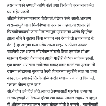
हसत बायको म्हणाली आणि मीही तशा विनोदाने प्रसन्नावस्थेत
घराबाहेर पडलो...
ऑटोने रेल्वेस्थानकावर पोहोचलो. वेळेवर रेल्वे आली. आरक्षण
असल्यामुळे जागा मिळविण्याचा प्रश्नच नव्हता. आरक्षणातही
खिडकीजवळची जागा मिळाल्यामुळे प्रवासाचा आनंद द्विगुणित
झाला. सोने पे सुहागा किंवा भगवान जब देता है तो छप्पर फाड के
देता है, हा अनुभव मला लगेच आला. माझ्या पाठोपाठ डब्यात
चढलेली एक अत्यंत सौंदर्यवान षोडशी तिचा क्रमांक शोधत
माझ्याच शेजारी विराजमान झाली. गाडीही वेळेवर मार्गस्थ झाली.
एक वाजत असताना समोरच्या बाकड्यावर बसलेल्या प्रवाशांनी
दशम्या सोडायला सुरुवात केली. शेजारच्या सुंदरीने स्वतःचा डब्बा
काढला. माझ्याकडे तिरके डोळे करीत मधाळ आवाजात विचारले,
"काका, जेवण झाले का?"
सौ. ने दोन डबे दिले होते. लक्षात ठेवण्यासाठी प्रत्येक डब्याच्या
खाणाखुणाही सांगितल्या होत्या. त्या कायम लक्षात राहाव्यात म्हणून
मी ऑटोत बसल्यापासून एकच घोकत होतो ते म्हणजे ... 'रात्रीसाठी