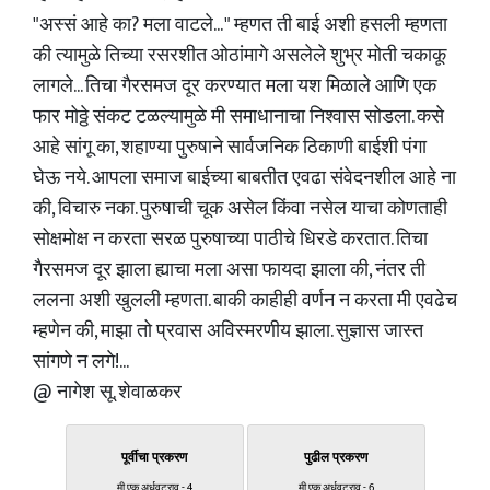
"अस्सं आहे का? मला वाटले... " म्हणत ती बाई अशी हसली म्हणता
की त्यामुळे तिच्या रसरशीत ओठांमागे असलेले शुभ्र मोती चकाकू
लागले... तिचा गैरसमज दूर करण्यात मला यश मिळाले आणि एक
फार मोठ्ठे संकट टळल्यामुळे मी समाधानाचा निश्वास सोडला. कसे
आहे सांगू का, शहाण्या पुरुषाने सार्वजनिक ठिकाणी बाईशी पंगा
घेऊ नये. आपला समाज बाईच्या बाबतीत एवढा संवेदनशील आहे ना
की, विचारु नका. पुरुषाची चूक असेल किंवा नसेल याचा कोणताही
सोक्षमोक्ष न करता सरळ पुरुषाच्या पाठीचे धिरडे करतात. तिचा
गैरसमज दूर झाला ह्याचा मला असा फायदा झाला की, नंतर ती
ललना अशी खुलली म्हणता. बाकी काहीही वर्णन न करता मी एवढेच
म्हणेन की, माझा तो प्रवास अविस्मरणीय झाला. सुज्ञास जास्त
सांगणे न लगे!...
@ नागेश सू. शेवाळकर
पूर्वीचा प्रकरण
पुढील प्रकरण
मी एक अर्धवटराव - 4
मी एक अर्धवटराव - 6