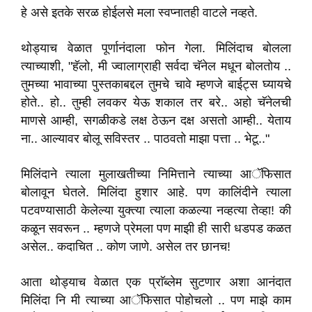
हे असे इतके सरळ होईलसे मला स्वप्नातही वाटले नव्हते.
थोड्याच वेळात पूर्णानंदाला फोन गेला. मिलिंदाच बोलला
त्याच्याशी, "हॅलो, मी ज्वालाग्राही सर्वदा चॅनेल मधून बोलतोय ..
तुमच्या भावाच्या पुस्तकाबद्दल तुमचे चावे म्हणजे बाईट्स घ्यायचे
होते.. हो.. तुम्ही लवकर येऊ शकाल तर बरे.. अहो चॅनेलची
माणसे आम्ही, सगळीकडे लक्ष ठेऊन दक्ष असतो आम्ही.. येताय
ना.. आल्यावर बोलू सविस्तर .. पाठवतो माझा पत्ता .. भेटू.."
मिलिंदाने त्याला मुलाखतीच्या निमित्ताने त्याच्या आॅफिसात
बोलावून घेतले. मिलिंदा हुशार आहे. पण कालिंदीने त्याला
पटवण्यासाठी केलेल्या युक्त्या त्याला कळल्या नव्हत्या तेव्हा! की
कळून सवरून .. म्हणजे प्रेमला पण माझी ही सारी धडपड कळत
असेल.. कदाचित .. कोण जाणे. असेल तर छानच!
आता थोड्याच वेळात एक प्राॅब्लेम सुटणार अशा आनंदात
मिलिंदा नि मी त्याच्या आॅफिसात पोहोचलो .. पण माझे काम