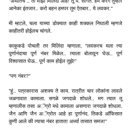
"अर्थातच .. तो माझा मिलिंदा आहे! तू ये. सांगते. हम करेंगे तुम्हारे
आनेका इंतजार.. करो बहन हमपर तुम ऐतबार.. ये लवकर."
मी म्हटले, चला याच्या डोक्यात काही शक्कल निघाली म्हणजे
काहीतरी होईलच चांगले.
काकुकडे पोचली तर मिलिंदा म्हणाला, "लवकरच मला त्या
पूर्णानंदाचा पूर्ण नंबर मिळेल.. त्याला बोलावून घेऊ.. पूर्ण
विश्वासात घेऊ.. पूर्ण काम होईल तुझे!"
"पण नंबर?"
"हुं.. पत्रकारास अशक्य ते काय. रात्रीत चार लोकांना लावले
जळगावात कामाला. सगळे जगदाळे शोधले.. मग त्यात तू
म्हणालीस तसा अॅग्रो मधे कामाला असणारा जगदाळे शोधला.
जैन आणि जैन अॅग्रोत आहे हा पूर्णानंद. तिकडे आ‌ॅफिसात
कुणी आले की त्याचा नंबर हातात! अर्ध्या तासात समज!"