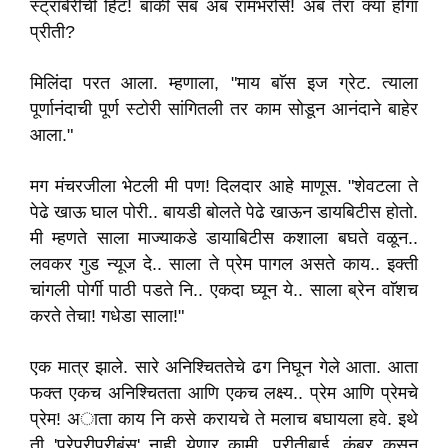
स्ट्राॅबेरीची हिंट! बाकी सब अब रामभरोसे! अब तेरा क्या होगा
प्रीती?
मिलिंदा परत आला. म्हणाला, "माय बाॅस इज ग्रेट. त्याला
पूर्णानंदाची पूर्ण स्टोरी सांगितली तर काम सोडून आनंदाने बाहेर
आला."
मग मंचरजीला भेटली मी पण! दिलदार आहे माणूस. "शेवटला ते
पेढे खाऊ घाल पोरी.. बायडी बोलते पेढे खाऊन डायबिटीस होतो.
मी म्हणते साला माज्याकडे डायाबिटीस कशाला बघते वळून..
लवकर गुड न्यूज दे.. साला ते प्रेम पागल असते काय.. इक्ती
चांगली पोर्गी पाठी पडते नि.. एकदा घ्यून ये.. साला ब्रेन वाॅशच
करते तेचा! गधेडा साला!"
एक मात्र झाले. सारे अनिश्चिततेचे ढग निघून गेले आता. आता
फक्त एकच अनिश्चितता आणि एकच लक्ष्य.. प्रेम आणि प्रेमचे
प्रेम! अाता काय नि कसे करायचे ते मलाच बघायला हवे. इथे
ती 'प्रेप्रीप्रीबंस' नाही येणार कामी. प्रीतीबाई, कंबर कसून