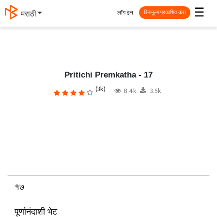
☰
लॉग इन
मराठी
विनामूल्य प्रकाशित करा
Pritichi Premkatha - 17
(3k)
8.4k
3.5k
१७
पूर्णानंदाशी भेट