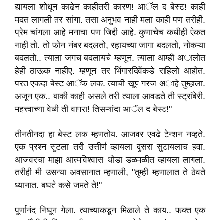
द्यायला शोधून काढेन काहीतरी कारण! आॅल द बेस्ट! काही
मदत लागली तर सांगा. तसा अनुभव नाही मला काही पण तरीही.
प्रेम चांगला आहे मनाचा पण जिद्दी आहे. कुणाचेच कधीही ऐकत
नाही तो. तो फोन नंबर बदलतो, रहायच्या जागा बदलतो, नोकऱ्या
बदलतो.. त्याला जगच बदलायचे म्हणून. त्याला आम्ही अालोत
हेही ठाऊक नाहीए. म्हणून तर भिंगारदिवेंकडे राहिलो आहोत.
परत एकदा बेस्ट आॅफ लक. त्याची खूप गरज अाहे तुम्हाला.
अजून एक.. बाकी काही असले तरी त्याला आवडते ती स्ट्राॅबेरी.
महत्त्वाच्या वेळी ती वापरा! तिसऱ्यांदा आॅल द बेस्ट!"
तीनतीनदा हा बेस्ट लक म्हणतोय. आजवर एवढे टेन्शन नव्हते.
एक प्रश्न सुटला तरी उत्तीर्ण व्हायला दुसरा सुटायलाच हवा.
आजवरचा माझा आत्मविश्वास थोडा डळमळीत व्हायला लागला.
तरीही मी उसन्या अवसानात म्हणाली, "तुम्ही म्हणालात ते ठेवते
ध्यानात. बघते कसे जमते ते!"
पूर्णानंद निघून गेला. त्याच्याकडून मिळाले ते काय.. फक्त एक