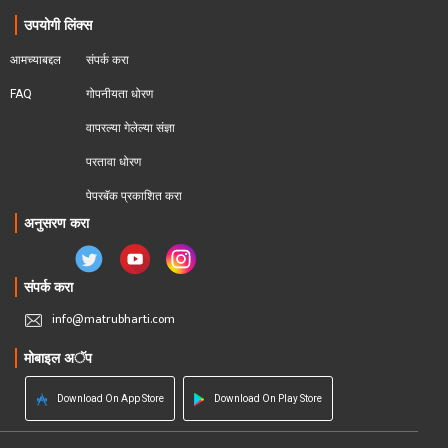
उपयोगी लिंक्स
आमच्याबद्दल
संपर्क करा
FAQ
गोपनीयता धोरण
वापरल्या गेलेल्या संज्ञा
परतावा धोरण 
पेपरबॅक प्रकाशित करा
अनुसरण करा
संपर्क करा
info@matrubharti.com
मोबाइल अॅप
Download On App Store
Download On Play Store