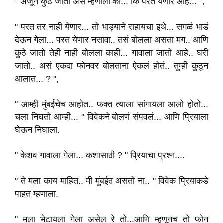
" अजून कुठे जातो असं म्हणाला का... कि परत येणार आहे... ",
" परत तर नाही येणार... तो भाड्याने राहायचा इथे... सगळं भाडं
देऊन गेला... परत येणार नसावा.. तसं बोलला असता मग.. आणि
कुठे जातो तेही नाही बोलला काही... गावाला जातो आहे.. घरी
जातो.. असं एकदा फोनवर बोलताना ऐकलं होतं.. तुम्ही कुठून
आलात... ? ",
" आम्ही मुंबईचेच आहोत.. फक्त त्याला सांगायला आलो होतो...
चला निघतो आम्ही... " विवेकने बोलणं संपवलं... आणि प्रियाला
घेऊन निघाला.
" केशव गावाला गेला... कशासाठी ? " प्रियाचा प्रश्न....
" ते मला काय माहित.. मी मुंबईत असतो ना.. " विवेक प्रियाकडे
पाहत म्हणाला.
" मला भेटायला गेला असेल रे तो...आणि म्हणूनच तो फोन