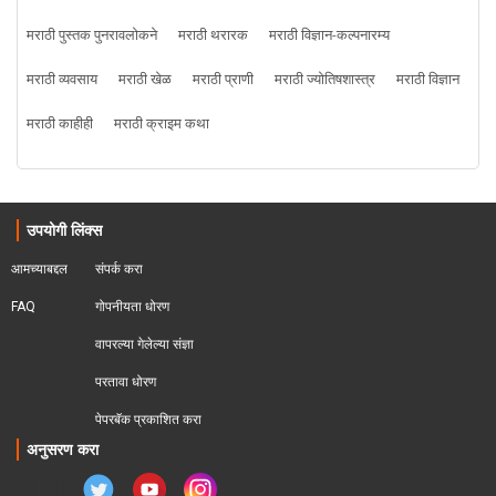
मराठी पुस्तक पुनरावलोकने
मराठी थरारक
मराठी विज्ञान-कल्पनारम्य
मराठी व्यवसाय
मराठी खेळ
मराठी प्राणी
मराठी ज्योतिषशास्त्र
मराठी विज्ञान
मराठी काहीही
मराठी क्राइम कथा
उपयोगी लिंक्स
आमच्याबद्दल
संपर्क करा
FAQ
गोपनीयता धोरण
वापरल्या गेलेल्या संज्ञा
परतावा धोरण 
पेपरबॅक प्रकाशित करा
अनुसरण करा