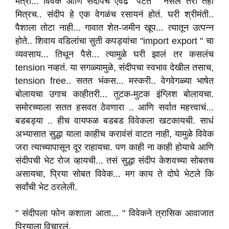
मैत्री... विवेक आणि संदीपचं एवढं "पटत " नसलं तरी तेही
मित्रच.. संदीप हे एक वेगळंच रसायनं होतं. घरी श्रीमंती..
पैशाला तोटा नाही... गावात शेत-जमीन खूप... त्यातून उत्पन्न
होते.. शिवाय वडिलांचा सुती कपड्यांचा "import export " चा
व्यवसाय... तिथून पैसे... त्यामुळे घरी झालं तर कसलंच
tension नव्हतं. या सगळ्यामुळे, संदीपचा स्वभाव देखील तसाच,
tension free.. सतत भंकस... मस्करी.. वेगवेगळ्या भाषेत
बोलायचा उगाच काहीतरी... तुटक-मुटक इंग्लिश बोलायचा.
समोरच्याला सतत हसवत ठेवणारा .. आणि सर्वात महत्त्वाचं...
बडबड्या .. हीच वायफळ बडबड विवेकला खटकायची. साधं
अभ्यासात सुद्धा याला काहीच करावंसं वाटत नाही, यामुळे विवेक
जरा त्याच्यापासून दूर राहायचा. पण काही ना काही होयाचे आणि
संदीपची भेट रोज व्हायची... तसं सुद्धा संदीप केशवच्या सोबतच
असायचा, प्रिया सोबत विवेक... मग काय ते दोघे भेटले कि
सर्वांची भेट ठरलेली.
" संदीपला फोन कशाला आता... " विवेकने त्रासिक आवाजात
प्रियाला विचारलं.