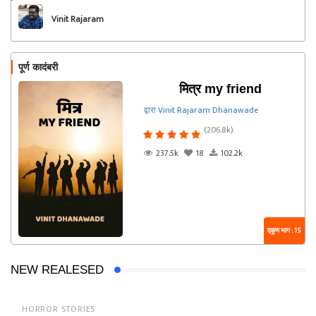
Vinit Rajaram
Dhanawade
पूर्ण कादंबरी
मित्र my friend
द्वारा Vinit Rajaram Dhanawade
(206.8k)
237.5k
18
102.2k
एकूण भाग : 15
NEW REALESED
HORROR STORIES