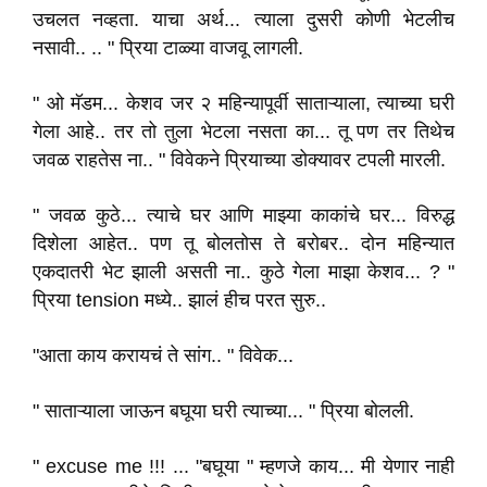
उचलत नव्हता. याचा अर्थ... त्याला दुसरी कोणी भेटलीच
नसावी.. .. " प्रिया टाळ्या वाजवू लागली.
" ओ मॅडम... केशव जर २ महिन्यापूर्वी साताऱ्याला, त्याच्या घरी
गेला आहे.. तर तो तुला भेटला नसता का... तू पण तर तिथेच
जवळ राहतेस ना.. " विवेकने प्रियाच्या डोक्यावर टपली मारली.
" जवळ कुठे... त्याचे घर आणि माझ्या काकांचे घर... विरुद्ध
दिशेला आहेत.. पण तू बोलतोस ते बरोबर.. दोन महिन्यात
एकदातरी भेट झाली असती ना.. कुठे गेला माझा केशव... ? "
प्रिया tension मध्ये.. झालं हीच परत सुरु..
"आता काय करायचं ते सांग.. " विवेक...
" साताऱ्याला जाऊन बघूया घरी त्याच्या... " प्रिया बोलली.
" excuse me !!! ... "बघूया " म्हणजे काय... मी येणार नाही