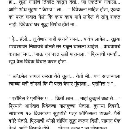
हा... तुला गाडीचे तिकीट काढून देतो.. जा एकटीच गावाला...
आणि शोध तुझ्या " केशव " ला ... " विवेकला माहित होता, एकदा
का परत गावात गेलो कि काय काय मागे लागेल ते सांगू शकत
नाही. विवेकचं घर सुद्धा तिथेच होतं ना...
" ऐ... हॅलो... तू येणार नाही म्हणजे काय... यावंच लागेल... तुझ्या
भरवश्यावर निघायचे बोलते तर पळून चालला आहेस... वाचवायचं
कशाला मग... जाऊ का परत उडी मारायला. " प्रियाची धमकी..
खूप वेळ विवेक विचार करत होता..
" ब्लॅकमेल चांगलं करता येते तुला... येतो मी.. पण साताऱ्याला
त्याच्या घरी सोडलं कि मी परत येणार मुंबईला... प्रॉमिस ? " ,
" प्रॉमिस रे प्रॉमिस !! ... किती छान.... माझं कुकूलं बाळ ते... "
प्रियाने आनंदात विवेकचा गालगुच्चा घेतला. दुसऱ्या दिवशी,
साधारण १० दिवसांच्या सुट्टीचे पत्र ऑफिसला टाकले. पैसे
वगैरे घेतले. प्रियाची थोडी शॉपिंग सुद्धा करून दिली. सामान पॅक
केलं. आणि निघाले दोघे,.... "केशव कदम " ला शोधायला.