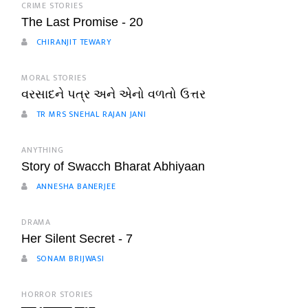
CRIME STORIES
The Last Promise - 20
CHIRANJIT TEWARY
MORAL STORIES
વરસાદને પત્ર અને એનો વળતો ઉત્તર
TR MRS SNEHAL RAJAN JANI
ANYTHING
Story of Swacch Bharat Abhiyaan
ANNESHA BANERJEE
DRAMA
Her Silent Secret - 7
SONAM BRIJWASI
HORROR STORIES