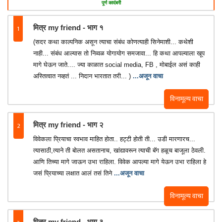
पूर्ण कादंबरी
1
मित्र my friend - भाग १
(सदर कथा काल्पनिक असून त्याचा संबंध कोणत्याही सिनेमाशी... कथेशी
नाही... संबंध आल्यास तो निव्वळ योगायोग समजावा... हि कथा आपल्याला खूप
मागे घेऊन जाते.... ज्या काळात social media, FB , मोबाईल असं काही
अस्तित्वात नव्हतं ... निदान भारतात तरी... )
...अजून वाचा
विनामूल्य वाचा
2
मित्र my friend - भाग २
विवेकला प्रियाचा स्वभाव माहित होता.. हट्टी होती ती... उडी मारणारच...
त्यासाठी,त्याने ती बोलत असतानाच, खांद्यावरून त्याची बॅग हळूच बाजूला ठेवली.
आणि तिच्या मागे जाऊन उभा राहिला. विवेक आपल्या मागे येऊन उभा राहिला हे
जसं प्रियाच्या लक्षात आलं तसं तिने
...अजून वाचा
विनामूल्य वाचा
मित्र my friend - भाग ३