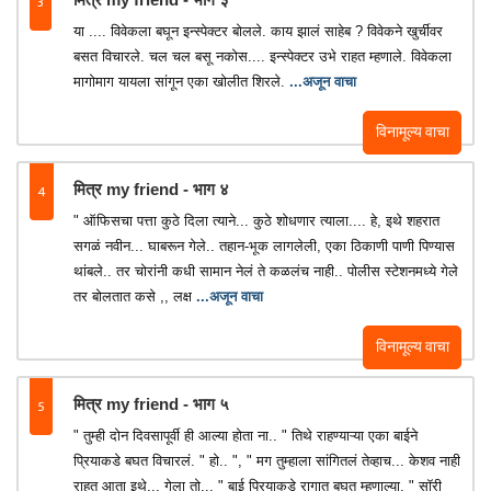
3
या .... विवेकला बघून इन्स्पेक्टर बोलले. काय झालं साहेब ? विवेकने खुर्चीवर
बसत विचारले. चल चल बसू नकोस.... इन्स्पेक्टर उभे राहत म्हणाले. विवेकला
मागोमाग यायला सांगून एका खोलीत शिरले.
...अजून वाचा
विनामूल्य वाचा
4
मित्र my friend - भाग ४
" ऑफिसचा पत्ता कुठे दिला त्याने... कुठे शोधणार त्याला.... हे, इथे शहरात
सगळं नवीन... घाबरून गेले.. तहान-भूक लागलेली, एका ठिकाणी पाणी पिण्यास
थांबले.. तर चोरांनी कधी सामान नेलं ते कळलंच नाही.. पोलीस स्टेशनमध्ये गेले
तर बोलतात कसे ,, लक्ष
...अजून वाचा
विनामूल्य वाचा
5
मित्र my friend - भाग ५
" तुम्ही दोन दिवसापूर्वी ही आल्या होता ना.. " तिथे राहण्याऱ्या एका बाईने
प्रियाकडे बघत विचारलं. " हो.. ", " मग तुम्हाला सांगितलं तेव्हाच... केशव नाही
राहत आता इथे... गेला तो... " बाई प्रियाकडे रागात बघत म्हणाल्या. " सॉरी