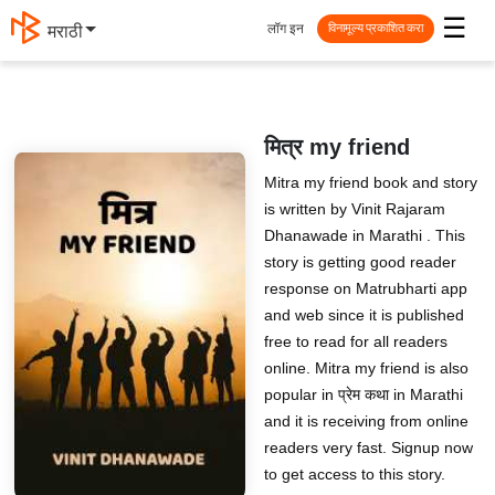
☰
लॉग इन
मराठी
विनामूल्य प्रकाशित करा
मित्र my friend
Mitra my friend book and story
is written by Vinit Rajaram
Dhanawade in Marathi . This
story is getting good reader
response on Matrubharti app
and web since it is published
free to read for all readers
online. Mitra my friend is also
popular in प्रेम कथा in Marathi
and it is receiving from online
readers very fast. Signup now
to get access to this story.