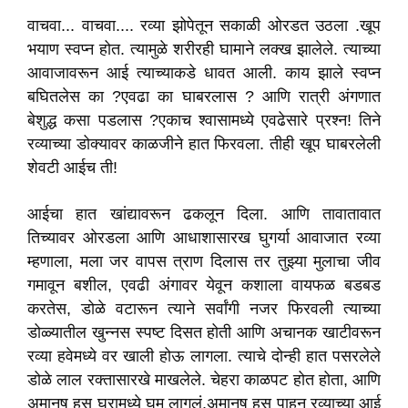
वाचवा... वाचवा.... रव्या झोपेतून सकाळी ओरडत उठला .खूप
भयाण स्वप्न होत. त्यामुळे शरीरही घामाने लक्ख झालेले. त्याच्या
आवाजावरून आई त्याच्याकडे धावत आली. काय झाले स्वप्न
बघितलेस का ?एवढा का घाबरलास ? आणि रात्री अंगणात
बेशुद्ध कसा पडलास ?एकाच श्वासामध्ये एवढेसारे प्रश्न! तिने
रव्याच्या डोक्यावर काळजीने हात फिरवला. तीही खूप घाबरलेली
शेवटी आईच ती!
आईचा हात खांद्यावरून ढकलून दिला. आणि तावातावात
तिच्यावर ओरडला आणि आधाशासारख घुगर्या आवाजात रव्या
म्हणाला, मला जर वापस त्राण दिलास तर तुझ्या मुलाचा जीव
गमावून बशील, एवढी अंगावर येवून कशाला वायफळ बडबड
करतेस, डोळे वटारून त्याने सर्वांगी नजर फिरवली त्याच्या
डोळ्यातील खुन्नस स्पष्ट दिसत होती आणि अचानक खाटीवरून
रव्या हवेमध्ये वर खाली होऊ लागला. त्याचे दोन्ही हात पसरलेले
डोळे लाल रक्तासारखे माखलेले. चेहरा काळपट होत होता, आणि
अमानुष हसू घरामध्ये घुमू लागलं.अमानुष हसू पाहून रव्याच्या आई