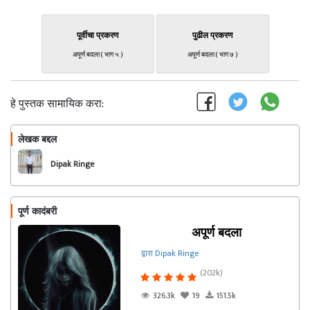
पूर्वीचा प्रकरण
पुढील प्रकरण
अपूर्ण बदला ( भाग ५ )
अपूर्ण बदला ( भाग ७ )
हे पुस्तक सामायिक करा:
लेखक बद्दल
फॉलो करा
Dipak Ringe
पूर्ण कादंबरी
अपूर्ण बदला
द्वारा Dipak Ringe
(202k)
326.3k
19
151.5k