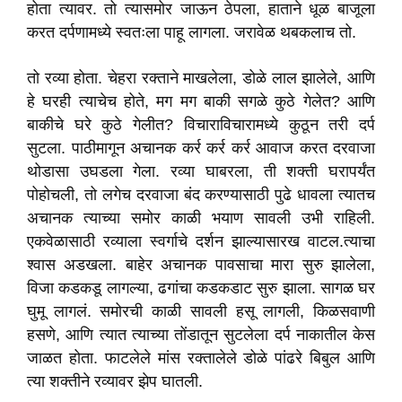
होता त्यावर. तो त्यासमोर जाऊन ठेपला, हाताने धूळ बाजूला
करत दर्पणामध्ये स्वतःला पाहू लागला. जरावेळ थबकलाच तो.
तो रव्या होता. चेहरा रक्ताने माखलेला, डोळे लाल झालेले, आणि
हे घरही त्याचेच होते, मग मग बाकी सगळे कुठे गेलेत? आणि
बाकीचे घरे कुठे गेलीत? विचाराविचारामध्ये कुठून तरी दर्प
सुटला. पाठीमागून अचानक कर्र कर्र कर्र आवाज करत दरवाजा
थोडासा उघडला गेला. रव्या घाबरला, ती शक्ती घरापर्यंत
पोहोचली, तो लगेच दरवाजा बंद करण्यासाठी पुढे धावला त्यातच
अचानक त्याच्या समोर काळी भयाण सावली उभी राहिली.
एकवेळासाठी रव्याला स्वर्गाचे दर्शन झाल्यासारख वाटल.त्याचा
श्वास अडखला. बाहेर अचानक पावसाचा मारा सुरु झालेला,
विजा कडकडू लागल्या, ढगांचा कडकडाट सुरु झाला. सागळ घर
घुमू लागलं. समोरची काळी सावली हसू लागली, किळसवाणी
हसणे, आणि त्यात त्याच्या तोंडातून सुटलेला दर्प नाकातील केस
जाळत होता. फाटलेले मांस रक्तालेले डोळे पांढरे बिबुल आणि
त्या शक्तीने रव्यावर झेप घातली.