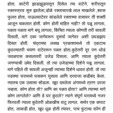
होता. काटेरी झाडाझुडपातून दिसेल त्या वाटेने. शरीरातून
रक्तस्त्राव सुरु झालेला,डोळे रक्तासारखे लाल माखलेले ,श्वास
फुलत होता, पाऊलवाटेवर सांडलेले रक्ताच्या वासावर ती शक्ती
आजून चकलात होती. कोण होती माहित नाही? तो पळू लागला,
पळता पळता मागे बघू लागला, किंचित त्याला कोणती तरी सावली
दिसली, मागे एका जागेवरून दुसर्या जागेवर अशी उघडझाप
दिसत होती. चंद्राच्या लक्ख प्रकाशामध्ये तो एकटाच
कुठल्यातरी भयाण वाटेवरून पळत होता.कुठेतरी दूर पण थोडं
जवळपास कसलातरी उजेड दिसला. आणि त्याला कुठेतरी
जगण्याची उमेद दिसली. तो त्या उजेडाच्या दिशेने पळू लागला.
मागे पहिले ती सावली अजूनही त्याच्या दिशेने धावत होती. तो त्या
पडक्या घरामध्ये घसकन घुसला आणि दरवाजा कडीबंद केला.
त्यातच एक उसासा सोडला. खूप दमलेला अंगामध्ये त्राण उरला
नव्हता. कोण होता तो? आणि का पळत होता? आणि त्याच्या मागे
कोण लागलेले? आणि हे घर कुठले? त्याने संपूर्ण घरामध्ये नजर
फिरवली त्याला कुठेतरी ओळखीच वाटू लागल. समोर एक कपाट
होत, लाकडी होत, खूप धूळ होती त्यावर, पाच फुटाचा दर्पण ही